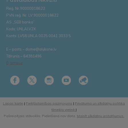
Reģ. Nr.90000018622
PVN reģ. Nr. LV 90000018622
AS „SEB banka”
Kods: UNLALV2X
Konts: LV58 UNLA 0025 0041 3033 5
E – pasts – dome@aluksne.lv
Tālrunis – 64381496
E-adrese
Lapas karte
|
Piekļūstamības paziņojums
|
Privātuma un sīkdatņu politika
tīmekļa vietnē
|
Pašreizējais stāvoklis: Piekrišana nav dota.
Mainīt sīkdatņu iestatījumus.