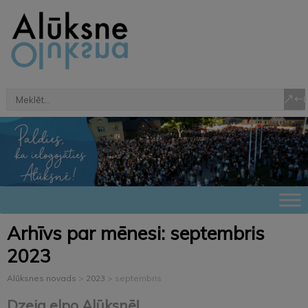
Arhīvs par mēnesi:
septembris
2023
Alūksnes novads
>
2023
>
septembris
Dzeja elpo Alūksnē!