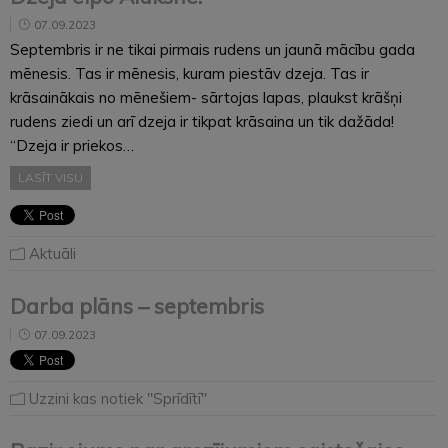
07.09.2023
Septembris ir ne tikai pirmais rudens un jaunā mācību gada
mēnesis. Tas ir mēnesis, kuram piestāv dzeja. Tas ir
krāsainākais no mēnešiem- sārtojas lapas, plaukst krāšņi
rudens ziedi un arī dzeja ir tikpat krāsaina un tik dažāda!
“Dzeja ir priekos…
LASĪT VISU
Aktuāli
Darba plāns – septembris
07.09.2023
Uzzini kas notiek "Sprīdītī"