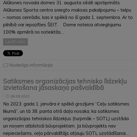
Alūksnes novada domes 31. augusta sēdē apstiprināts
Alūksnes Sporta centra sniegto maksas pakalpojumu – telpu
– nomas cenrādis, kas ir spēkā no šī gada 1. septembra. Ar to
pilnībā var iepazīties ŠEIT. Dome noteica atvieglojumu
100% apmērā no noteiktās…
LASĪT VISU
Noderīga informācija
Satiksmes organizācijas tehnisko līdzekļu
izvietošana jāsaskaņo pašvaldībā
06.09.2023
No 2023. gada 1. janvāra ir spēkā grozījumi “Ceļu satiksmes
likumā”, un tā 38. panta otrā daļa nosaka, ka satiksmes
organizācijas tehniskos līdzekļus (turpmāk – SOTL) uzstāda
un noņem atbilstoši būvprojektam. Ja būvprojekts nav
nepieciešams, ceļa pārvaldītājs atļauju SOTL uzstādīšanai…