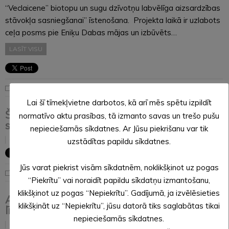
“Veclaicene” biotopu un sugu dzīvotņu labvēlīga aizsardzības
stāvokļa sasniegšanai” īstenošana. Projekta laikā ir uzlabots
ceļa posms pie Eniķu Dabas mājas un izbūvēts…
LASĪT VISU
Noderīga informācija
Lai šī tīmekļvietne darbotos, kā arī mēs spētu izpildīt
Šeit var iepazīties ar 31. augusta domes
normatīvo aktu prasības, tā izmanto savas un trešo pušu
sēdē pieņemtajiem lēmumiem
nepieciešamās sīkdatnes. Ar Jūsu piekrišanu var tik
06.09.2023
uzstādītas papildu sīkdatnes.
Jūs varat piekrist visām sīkdatnēm, noklikšķinot uz pogas
Noderīga informācija
“Piekrītu” vai noraidīt papildu sīkdatņu izmantošanu,
klikšķinot uz pogas “Nepiekrītu”. Gadījumā, ja izvēlēsieties
Apstiprina interešu izglītības programmu
klikšķināt uz “Nepiekrītu”, jūsu datorā tiks saglabātas tikai
līdzdalības maksājumu
nepieciešamās sīkdatnes.
06.09.2023