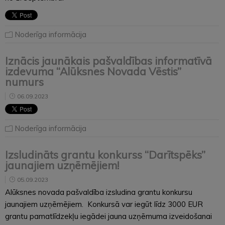
Noderīga informācija
Iznācis jaunākais pašvaldības informatīvā
izdevuma “Alūksnes Novada Vēstis”
numurs
06.09.2023
Noderīga informācija
Izsludināts grantu konkurss “Darītspēks”
jaunajiem uzņēmējiem!
05.09.2023
Alūksnes novada pašvaldība izsludina grantu konkursu
jaunajiem uzņēmējiem. Konkursā var iegūt līdz 3000 EUR
grantu pamatlīdzekļu iegādei jauna uzņēmuma izveidošanai