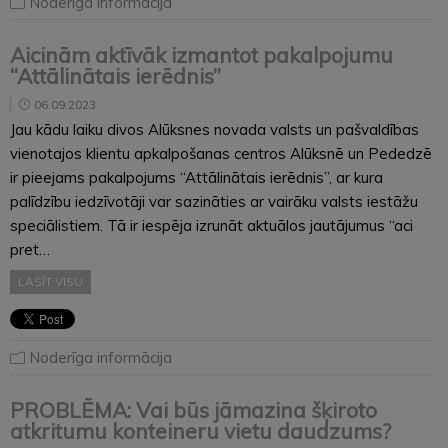
Noderīga informācija
Aicinām aktīvāk izmantot pakalpojumu
“Attālinātais ierēdnis”
06.09.2023
Jau kādu laiku divos Alūksnes novada valsts un pašvaldības
vienotajos klientu apkalpošanas centros Alūksnē un Pededzē
ir pieejams pakalpojums “Attālinātais ierēdnis”, ar kura
palīdzību iedzīvotāji var sazināties ar vairāku valsts iestāžu
speciālistiem. Tā ir iespēja izrunāt aktuālos jautājumus “aci
pret…
LASĪT VISU
Noderīga informācija
PROBLĒMA: Vai būs jāmazina šķiroto
atkritumu konteineru vietu daudzums?