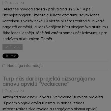
06.09.2023
Alūksnes novadā savulaik pašvaldība un SIA “Rūpe”,
īstenojot projektu, izvietoja šķiroto atkritumu savākšanas
konteinerus vairāk nekā 10 vietās pilsētas teritorijā un katrā
pagastā ar mērķi, lai iedzīvotājiem būtu pieejamāka atkritumu
šķirošanas iespēja, tādējādi varētu samazināt izdevumus par
sadzīves atkritumiem. Tomēr…
LASĪT VISU
Noderīga informācija
Turpinās darbi projektā aizsargājamo
ainavu apvidū “Veclaicene”
06.09.2023
Aizsargājamo ainavu apvidū “Veclaicene” turpinās projekta
“Epidemioloģiski droša tūrisma un dabas izziņas
infrastruktūras tīkla izveide aizsargājamo ainavu apvidū