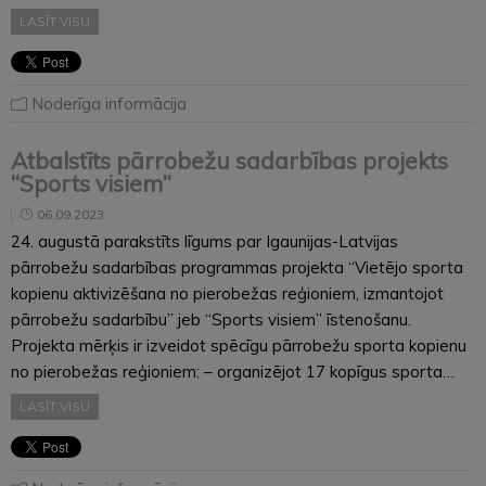
LASĪT VISU
Noderīga informācija
Atbalstīts pārrobežu sadarbības projekts
“Sports visiem”
06.09.2023
24. augustā parakstīts līgums par Igaunijas-Latvijas
pārrobežu sadarbības programmas projekta “Vietējo sporta
kopienu aktivizēšana no pierobežas reģioniem, izmantojot
pārrobežu sadarbību” jeb “Sports visiem” īstenošanu.
Projekta mērķis ir izveidot spēcīgu pārrobežu sporta kopienu
no pierobežas reģioniem: – organizējot 17 kopīgus sporta…
LASĪT VISU