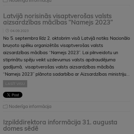
Noderīga informācija
Latvijā norisinās visaptverošas valsts
aizsardzības mācības “Namejs 2023”
04.09.2023
No 5. septembra līdz 2. oktobrim visā Latvijā notiks Nacionālo
bruņoto spēku organizētās visaptverošas valsts
aizsardzības mācības “Namejs 2023”. Lai pilnveidotu un
stiprinātu spēju veikt uzdevumus valsts apdraudējuma
gadījumā, visaptverošas valsts aizsardzības mācībās
“Namejs 2023” plānota sadarbība ar Aizsardzības ministriju…
LASĪT VISU
Noderīga informācija
Izpilddirektora informācija 31. augusta
domes sēdē