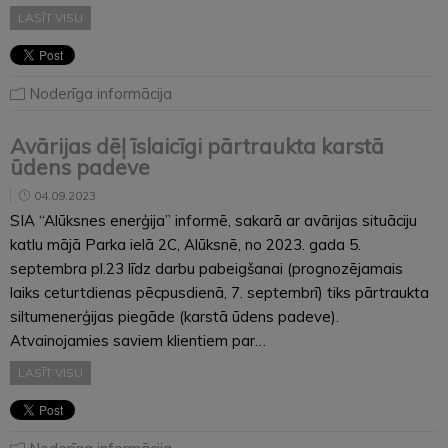
LASĪT VISU
Noderīga informācija
Avārijas dēļ īslaicīgi pārtraukta karstā
ūdens padeve
04.09.2023
SIA “Alūksnes enerģija” informē, sakarā ar avārijas situāciju
katlu mājā Parka ielā 2C, Alūksnē, no 2023. gada 5.
septembra pl.23 līdz darbu pabeigšanai (prognozējamais
laiks ceturtdienas pēcpusdienā, 7. septembrī) tiks pārtraukta
siltumenerģijas piegāde (karstā ūdens padeve).
Atvainojamies saviem klientiem par…
LASĪT VISU