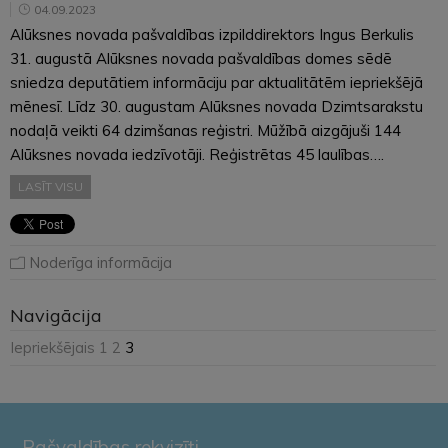
04.09.2023
Alūksnes novada pašvaldības izpilddirektors Ingus Berkulis
31. augustā Alūksnes novada pašvaldības domes sēdē
sniedza deputātiem informāciju par aktualitātēm iepriekšējā
mēnesī. Līdz 30. augustam Alūksnes novada Dzimtsarakstu
nodaļā veikti 64 dzimšanas reģistri. Mūžībā aizgājuši 144
Alūksnes novada iedzīvotāji. Reģistrētas 45 laulības….
LASĪT VISU
Noderīga informācija
Navigācija
Iepriekšējais
1
2
3
Pašvaldības rekvizīti