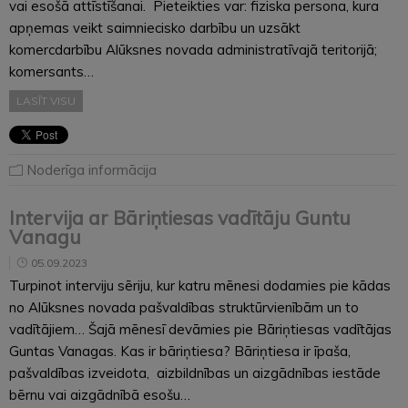
vai esošā attīstīšanai. Pieteikties var: fiziska persona, kura
apņemas veikt saimniecisko darbību un uzsākt
komercdarbību Alūksnes novada administratīvajā teritorijā;
komersants…
LASĪT VISU
Noderīga informācija
Intervija ar Bāriņtiesas vadītāju Guntu
Vanagu
05.09.2023
Turpinot interviju sēriju, kur katru mēnesi dodamies pie kādas
no Alūksnes novada pašvaldības struktūrvienībām un to
vadītājiem… Šajā mēnesī devāmies pie Bāriņtiesas vadītājas
Guntas Vanagas. Kas ir bāriņtiesa? Bāriņtiesa ir īpaša,
pašvaldības izveidota, aizbildnības un aizgādnības iestāde
bērnu vai aizgādnībā esošu…