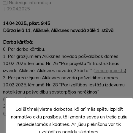
Noderīga informācija
| 09.04.2025
14.04.2025., plkst. 9:45
Dārza ielā 11, Alūksnē, Alūksnes novadā zālē 1. stāvā
Darba kārtībā:
0. Par darba kārtību.
1. Par grozījumiem Alūksnes novada pašvaldības domes
10.02.2025. lēmumā Nr. 26 “Par projektu “Infrastruktūras
izveide Alūksnē, Alūksnes novadā, 2.kārta”” (
lēmumprojekts
).
2. Par precizējumu Alūksnes novada pašvaldības domes
10.02.2025. lēmumā Nr. 28 “Par izglītības iestāžu izdevumu
noteikšanu pašvaldību savstarpējos norēķinos”
(
lēmumprojekts
).
3. Par Alūksnes novada domes priekšsēdētāja atvaļinājumu
Lai šī tīmekļvietne darbotos, kā arī mēs spētu izpildīt
(
lēmumprojekts
).
normatīvo aktu prasības, tā izmanto savas un trešo pušu
nepieciešamās sīkdatnes. Ar Jūsu piekrišanu var tik
uzstādītas papildu sīkdatnes.