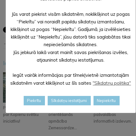
Jūs varat piekrist visām sīkdatnēm, noklikšķinot uz pogas
“Piekrītu” vai noraidīt papildu sīkdatņu izmantošanu,
klikšķinot uz pogas “Nepiekrītu”. Gadījumā, ja izvēlēsieties
klikšķināt uz “Nepiekrītu”, jūsu datorā tiks saglabātas tikai
← Iepriekšējā ziņa
Nākošā ziņa →
nepieciešamās sīkdatnes.
Jūs jebkurā laikā varat mainīt savas piekrišanas izvēles,
atjauninot sīkdatņu iestatījumus.
Iesakām arī šo
<
>
Iegūt vairāk informācijas par tīmekļvietnē izmantotajām
sīkdatnēm varat klikšķinot uz šīs saites
"Sīkdatņu politika"
Piekrītu
Sīkdatņu iestatījumi
Nepiekrītu
Pastāsti savas domas
Alūksnē notiks
Iznācis jaunākais
par Kopienu svētku
orientēšanās
pašvaldības
iniciatīvu!
apmācība
informatīvā izdevum...
Zemessardze...