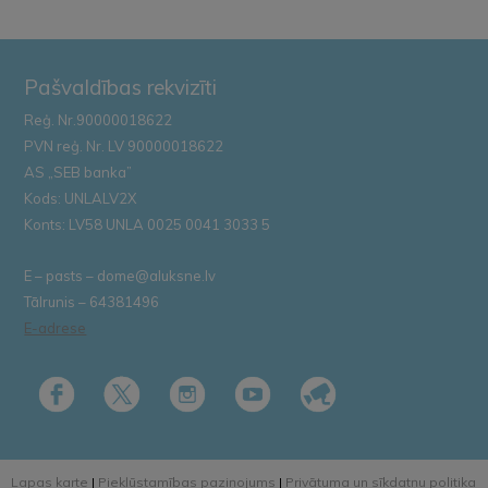
Pašvaldības rekvizīti
Reģ. Nr.90000018622
PVN reģ. Nr. LV 90000018622
AS „SEB banka”
Kods: UNLALV2X
Konts: LV58 UNLA 0025 0041 3033 5
E – pasts – dome@aluksne.lv
Tālrunis – 64381496
E-adrese
Lapas karte
|
Piekļūstamības paziņojums
|
Privātuma un sīkdatņu politika