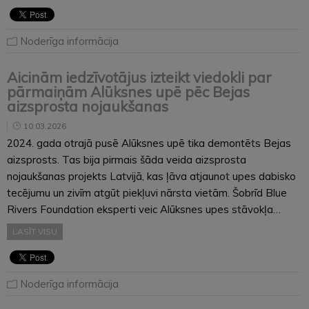
Noderīga informācija
Aicinām iedzīvotājus izteikt viedokli par
pārmaiņām Alūksnes upē pēc Bejas
aizsprosta nojaukšanas
10.03.2026
2024. gada otrajā pusē Alūksnes upē tika demontēts Bejas
aizsprosts. Tas bija pirmais šāda veida aizsprosta
nojaukšanas projekts Latvijā, kas ļāva atjaunot upes dabisko
tecējumu un zivīm atgūt piekļuvi nārsta vietām. Šobrīd Blue
Rivers Foundation eksperti veic Alūksnes upes stāvokļa…
LASĪT VISU
Noderīga informācija