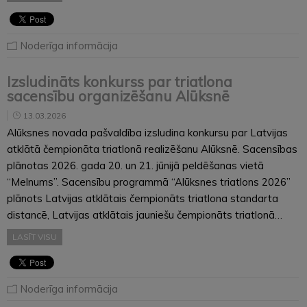
Noderīga informācija
Izsludināts konkurss par triatlona
sacensību organizēšanu Alūksnē
13.03.2026
Alūksnes novada pašvaldība izsludina konkursu par Latvijas
atklātā čempionāta triatlonā realizēšanu Alūksnē. Sacensības
plānotas 2026. gada 20. un 21. jūnijā peldēšanas vietā
“Melnums”. Sacensību programmā “Alūksnes triatlons 2026”
plānots Latvijas atklātais čempionāts triatlona standarta
distancē, Latvijas atklātais jauniešu čempionāts triatlonā…
LASĪT VISU
Noderīga informācija