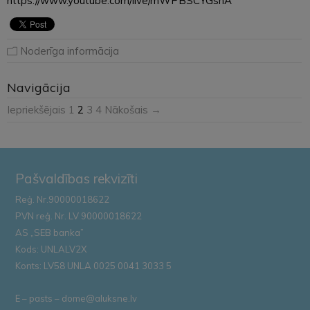
https://www.youtube.com/live/mWPBSCYGshA
Noderīga informācija
Navigācija
Iepriekšējais
1
2
3
4
Nākošais →
Pašvaldības rekvizīti
Reģ. Nr.90000018622
PVN reģ. Nr. LV 90000018622
AS „SEB banka”
Kods: UNLALV2X
Konts: LV58 UNLA 0025 0041 3033 5
E – pasts – dome@aluksne.lv