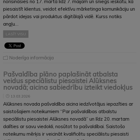
norisināsies no 17. marta līdz 7. maijam un sniegs ieskatu, kā
piesaistīt klientus, veidot efektīvu mārketinga komunikāciju un
pārdot idejas vai produktus digitālajā vidē. Kurss notiks
angļu…
LASĪT VISU
Noderīga informācija
Pašvaldība plāno paplašināt atbalsta
veidus speciālistu piesaistei Alūksnes
novadā; aicina sabiedrību izteikt viedokļus
13.03.2026
Alūksnes novada pašvaldība aicina iedzīvotājus iepazīties ar
saistošajiem noteikumiem “Par pašvaldības atbalstu
speciālistu piesaistei Alūksnes novadā” un līdz 20. martam
dalīties ar savu viedokli, nosūtot to pašvaldībai. Saistošo
noteikumu mērķis ir veicināt kvalificētu speciālistu piesaisti