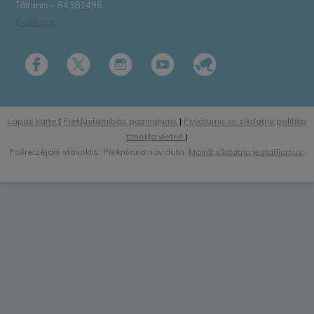
Tālrunis – 64381496
E-adrese
Lapas karte
|
Piekļūstamības paziņojums
|
Privātuma un sīkdatņu politika
tīmekļa vietnē
|
Pašreizējais stāvoklis: Piekrišana nav dota.
Mainīt sīkdatņu iestatījumus.