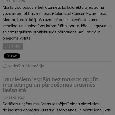
13.03.2026
Marts visā pasaulē tiek atzīmēts kā kolorektālā jeb zarnu
vēža informētības mēnesis (Colorectal Cancer Awareness
Month), kura laikā īpaša uzmanība tiek pievērsta zarnu
veselībai un sabiedrības informētībai par to, kādus ieguvumus
sniedz regulāras profilaktiskās pārbaudes. Arī Latvijā ir
pieejams valsts…
LASĪT VISU
Noderīga informācija
Jauniešiem iespēja bez maksas apgūt
mārketinga un pārdošanas prasmes
tiešsaistē
13.03.2026
Sociālais uzņēmums “Visas Iespējas” aicina pieteikties
tiešsaistes apmācību kursam “Mārketings un pārdošana”, kas