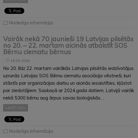
Noderīga informācija
Vairāk nekā 70 jaunieši 19 Latvijas pilsētās
no 20. – 22. martam aicinās atbalstīt SOS
Bērnu ciematu bērnus
16.03.2026
No 20. līdz 22. martam vairākās Latvijas pilsētās iedzīvotājus
uzrunās Latvijas SOS Bērnu ciematu asociācija vēstneši, kuri
stāstīs par organizācijas darbu un aicinās iesaistīties, kļūstot
par ziedotājiem. Saskaņā ar 2024.gada datiem, Latvijā vairāk
nekā 5300 bērnu aug ārpus savas bioloģiskās…
LASĪT VISU
Noderīga informācija