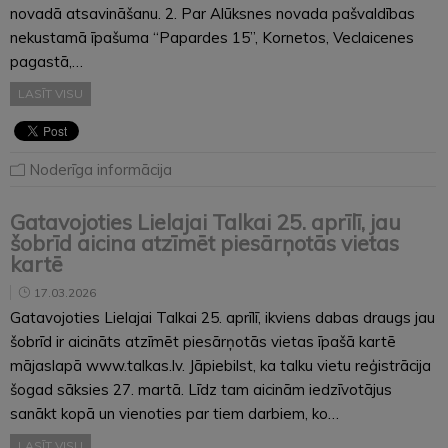
novadā atsavināšanu. 2. Par Alūksnes novada pašvaldības
nekustamā īpašuma “Papardes 15”, Kornetos, Veclaicenes
pagastā,…
LASĪT VISU
Noderīga informācija
Gatavojoties Lielajai Talkai 25. aprīlī, jau
šobrīd aicina atzīmēt piesārņotās vietas
kartē
17.03.2026
Gatavojoties Lielajai Talkai 25. aprīlī, ikviens dabas draugs jau
šobrīd ir aicināts atzīmēt piesārņotās vietas īpašā kartē
mājaslapā www.talkas.lv. Jāpiebilst, ka talku vietu reģistrācija
šogad sāksies 27. martā. Līdz tam aicinām iedzīvotājus
sanākt kopā un vienoties par tiem darbiem, ko…
LASĪT VISU