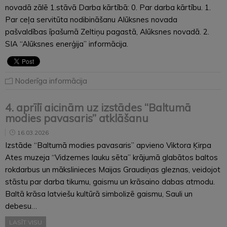
novadā zālē 1.stāvā Darba kārtībā: 0. Par darba kārtību. 1.
Par ceļa servitūta nodibināšanu Alūksnes novada
pašvaldības īpašumā Zeltiņu pagastā, Alūksnes novadā. 2.
SIA “Alūksnes enerģija” informācija.
Noderīga informācija
4. aprīlī aicinām uz izstādes “Baltumā
modies pavasaris” atklāšanu
16.03.2026
Izstāde “Baltumā modies pavasaris” apvieno Viktora Ķirpa
Ates muzeja “Vidzemes lauku sēta” krājumā glabātos baltos
rokdarbus un mākslinieces Maijas Graudiņas gleznas, veidojot
stāstu par darba tikumu, gaismu un krāsaino dabas atmodu.
Baltā krāsa latviešu kultūrā simbolizē gaismu, Sauli un
debesu…
LASĪT VISU