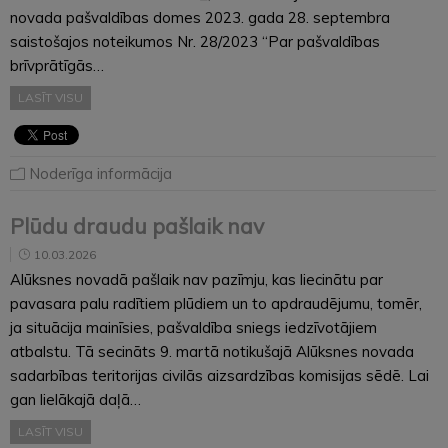
novada pašvaldības domes 2023. gada 28. septembra
saistošajos noteikumos Nr. 28/2023 “Par pašvaldības
brīvprātīgās…
LASĪT VISU
Noderīga informācija
Plūdu draudu pašlaik nav
10.03.2026
Alūksnes novadā pašlaik nav pazīmju, kas liecinātu par
pavasara palu radītiem plūdiem un to apdraudējumu, tomēr,
ja situācija mainīsies, pašvaldība sniegs iedzīvotājiem
atbalstu. Tā secināts 9. martā notikušajā Alūksnes novada
sadarbības teritorijas civilās aizsardzības komisijas sēdē. Lai
gan lielākajā daļā…
LASĪT VISU