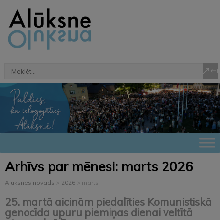
Arhīvs par mēnesi:
marts 2026
Alūksnes novads
>
2026
>
marts
25. martā aicinām piedalīties Komunistiskā
genocīda upuru piemiņas dienai veltītā