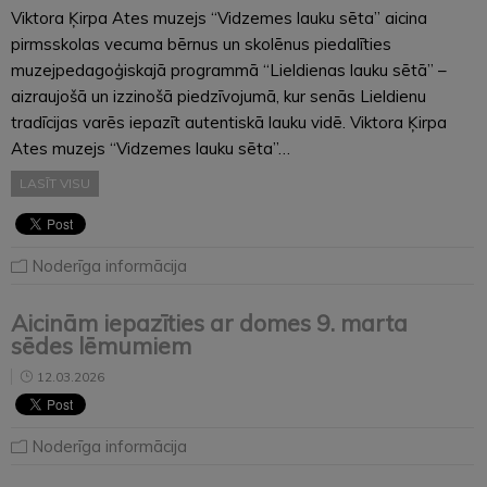
Viktora Ķirpa Ates muzejs “Vidzemes lauku sēta” aicina
pirmsskolas vecuma bērnus un skolēnus piedalīties
muzejpedagoģiskajā programmā “Lieldienas lauku sētā” –
aizraujošā un izzinošā piedzīvojumā, kur senās Lieldienu
tradīcijas varēs iepazīt autentiskā lauku vidē. Viktora Ķirpa
Ates muzejs “Vidzemes lauku sēta”…
LASĪT VISU
Noderīga informācija
Aicinām iepazīties ar domes 9. marta
sēdes lēmumiem
12.03.2026
Noderīga informācija