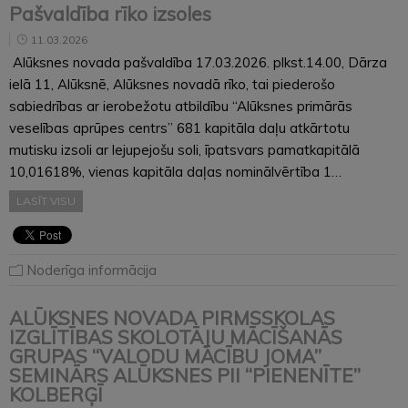
Pašvaldība rīko izsoles
11.03.2026
Alūksnes novada pašvaldība 17.03.2026. plkst.14.00, Dārza
ielā 11, Alūksnē, Alūksnes novadā rīko, tai piederošo
sabiedrības ar ierobežotu atbildību “Alūksnes primārās
veselības aprūpes centrs” 681 kapitāla daļu atkārtotu
mutisku izsoli ar lejupejošu soli, īpatsvars pamatkapitālā
10,01618%, vienas kapitāla daļas nominālvērtība 1…
LASĪT VISU
Noderīga informācija
ALŪKSNES NOVADA PIRMSSKOLAS
IZGLĪTĪBAS SKOLOTĀJU MĀCĪŠANĀS
GRUPAS “VALODU MĀCĪBU JOMA”
SEMINĀRS ALŪKSNES PII “PIENENĪTE”
KOLBERĢĪ