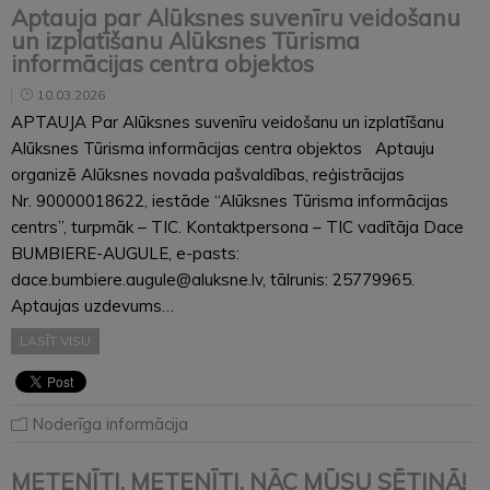
Aptauja par Alūksnes suvenīru veidošanu
un izplatīšanu Alūksnes Tūrisma
informācijas centra objektos
10.03.2026
APTAUJA Par Alūksnes suvenīru veidošanu un izplatīšanu
Alūksnes Tūrisma informācijas centra objektos Aptauju
organizē Alūksnes novada pašvaldības, reģistrācijas
Nr. 90000018622, iestāde “Alūksnes Tūrisma informācijas
centrs”, turpmāk – TIC. Kontaktpersona – TIC vadītāja Dace
BUMBIERE-AUGULE, e-pasts:
dace.bumbiere.augule@aluksne.lv, tālrunis: 25779965.
Aptaujas uzdevums…
LASĪT VISU
Noderīga informācija
METENĪTI, METENĪTI, NĀC MŪSU SĒTIŅĀ!