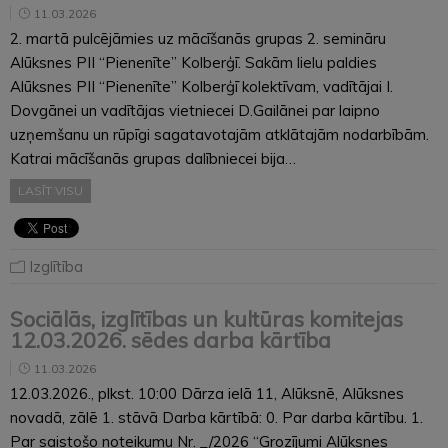
11.03.2026
2. martā pulcējāmies uz mācīšanās grupas 2. semināru
Alūksnes PII “Pienenīte” Kolberģī. Sakām lielu paldies
Alūksnes PII “Pienenīte” Kolberģī kolektīvam, vadītājai I.
Dovgānei un vadītājas vietniecei D.Gailānei par laipno
uzņemšanu un rūpīgi sagatavotajām atklātajām nodarbībām.
Katrai mācīšanās grupas dalībniecei bija…
LASĪT VISU
Izglītība
Sociālās, izglītības un kultūras komitejas
12.03.2026. sēdes darba kārtība
11.03.2026
12.03.2026., plkst. 10:00 Dārza ielā 11, Alūksnē, Alūksnes
novadā, zālē 1. stāvā Darba kārtībā: 0. Par darba kārtību. 1.
Par saistošo noteikumu Nr. _/2026 “Grozījumi Alūksnes