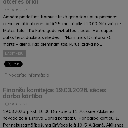
atceres brīdī
18.03.2026
Aicinām piedalīties Komunistiskā genocīda upuru piemiņas
dienai veltītā atceres brīdī 25. martā plkst.10.00 Alūksnē pie
Mātes tēla. Kā katru gadu vizbulītes ziedēs, Bet sāpes
paliks tēraudaukstās sliedēs… /Normunds Dzintars/ 25.
marts – diena, kad pieminam tos, kurus izrāva no…
LASĪT VISU
Noderīga informācija
Finanšu komitejas 19.03.2026. sēdes
darba kārtība
18.03.2026
19.03.2026, plkst. 10:00 Dārza ielā 11, Alūksnē, Alūksnes
novadā zālē 1.stāvā Darba kārtībā: 0. Par darba kārtību. 1.
Par nekustamā īpašuma Brīvības ielā 19-5, Alūksnē, Alūksnes