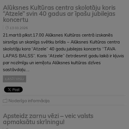
Alūksnes Kultūras centra skolotāju koris
“Atzele” svin 40 gadus ar īpašu jubilejas
koncertu
13.03.2026
21.martā plkst.17.00 Alūksnes Kultūras centrā izskanēs
sirsnīgs un skanīgs svētku brīdis – Alūksnes Kultūras centra
skolotāju kora “Atzele” 40 gadu jubilejas koncerts “TAVA
LAPAS BALSS”. Koris “Atzele” četrdesmit gadu laikā ir kļuvis
par nozīmīgu un iemīļotu Alūksnes kultūras dzīves
sastāvdaļu….
LASĪT VISU
Noderīga informācija
Apsteidz zarnu vēzi – veic valsts
apmaksātu skrīningu!