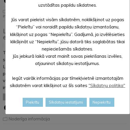
uzstādītas papildu sīkdatnes.
Aktuāli
,
Noderīga
informācija
Jūs varat piekrist visām sīkdatnēm, noklikšķinot uz pogas
“Piekrītu” vai noraidīt papildu sīkdatņu izmantošanu,
Lielā Talka izsludina konkursus “Zaļais, kur
klikšķinot uz pogas “Nepiekrītu”. Gadījumā, ja izvēlēsieties
esi?” un “Talkas cilts balva”
klikšķināt uz “Nepiekrītu”, jūsu datorā tiks saglabātas tikai
12.03.2026
nepieciešamās sīkdatnes.
Tuvojoties Lielajai Talkai, kas šogad norisināsies 25. aprīlī ar
Jūs jebkurā laikā varat mainīt savas piekrišanas izvēles,
saukli “Roku rokā – Latvijai!”, organizatori aicina ikvienu
atjauninot sīkdatņu iestatījumus.
Latvijas iedzīvotāju ne tikai plānot talkošanas vietas, bet arī
piedalīties radošos un iedvesmojošos konkursos. Tīmekļa
Iegūt vairāk informācijas par tīmekļvietnē izmantotajām
vietnē www.talkas.lv ir atklāta pieteikšanās divām nozīmīgām
sīkdatnēm varat klikšķinot uz šīs saites
"Sīkdatņu politika"
iniciatīvām –…
LASĪT VISU
Piekrītu
Sīkdatņu iestatījumi
Nepiekrītu
Noderīga informācija