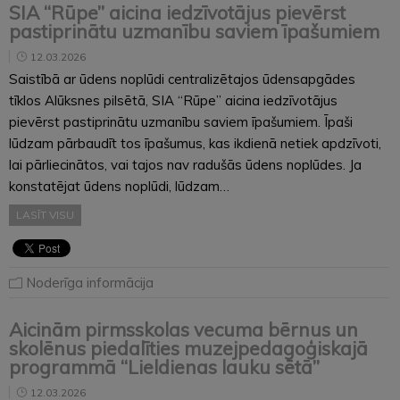
SIA “Rūpe” aicina iedzīvotājus pievērst
pastiprinātu uzmanību saviem īpašumiem
12.03.2026
Saistībā ar ūdens noplūdi centralizētajos ūdensapgādes
tīklos Alūksnes pilsētā, SIA “Rūpe” aicina iedzīvotājus
pievērst pastiprinātu uzmanību saviem īpašumiem. Īpaši
lūdzam pārbaudīt tos īpašumus, kas ikdienā netiek apdzīvoti,
lai pārliecinātos, vai tajos nav radušās ūdens noplūdes. Ja
konstatējat ūdens noplūdi, lūdzam…
LASĪT VISU
Noderīga informācija
Aicinām pirmsskolas vecuma bērnus un
skolēnus piedalīties muzejpedagoģiskajā
programmā “Lieldienas lauku sētā”
12.03.2026