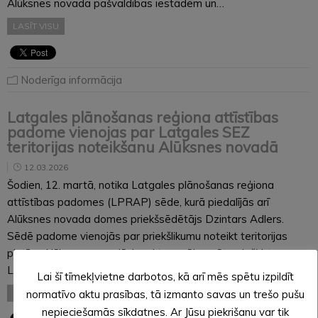
Alūksnes novada pašvaldības iestādēm un…
LASĪT VISU
Noderīga informācija
Latgales plānošanas reģiona attīstības
padome vienojas par Latgales SEZ
teritorijas noteikšanu Alūksnes novadā
12.03.2026
Šodien, 12. martā, notika Latgales plānošanas reģiona
attīstības padomes (LPRAP) sēde, kurā piedalījās arī
Alūksnes novada domes priekšsēdētājs Dzintars Adlers.
Sēdē padome vienojās par priekšlikumu noteikt teritorijas
platību Alūksnes novadā, kurai turpmāk varētu piešķirt
Latgales speciālās ekonomiskās zonas (Latgales SEZ)…
Lai šī tīmekļvietne darbotos, kā arī mēs spētu izpildīt
LASĪT VISU
normatīvo aktu prasības, tā izmanto savas un trešo pušu
nepieciešamās sīkdatnes. Ar Jūsu piekrišanu var tik