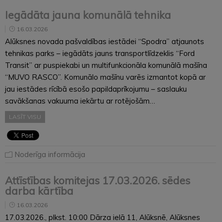
Iegādāta jauna komunālā tehnika
16.03.2026
Alūksnes novada pašvaldības iestādei “Spodra” atjaunots
tehnikas parks – iegādāts jauns transportlīdzeklis “Ford
Transit” ar puspiekabi un multifunkcionāla komunālā mašīna
“MUVO RASCO”. Komunālo mašīnu varēs izmantot kopā ar
jau iestādes rīcībā esošo papildaprīkojumu – saslauku
savākšanas vakuuma iekārtu ar rotējošām…
LASĪT VISU
Noderīga informācija
Attīstības komitejas 17.03.2026. sēdes
darba kārtība
16.03.2026
17.03.2026., plkst. 10:00 Dārza ielā 11, Alūksnē, Alūksnes