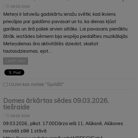
09.03.2026
Meteņi ir latviešu gadskārtu ieražu svētki, kad ikviens
priecājas par gaidāmo pavasari un to, ka dienas kļūst
garākas un ārā paliek arvien siltāks. Lai pavasaris pienāktu
ātrāk, iestādes bērniem bija iespēja piedalīties muzikālajās
Meteņdienas āra aktivitātēs dziedot, skaitot
tautasdziesmas, ejot…
LASĪT VISU
Uzzini kas notiek "Sprīdītī"
Domes ārkārtas sēdes 09.03.2026.
tiešraide
09.03.2026
09.03.2026., plkst. 17:00Dārza ielā 11, Alūksnē, Alūksnes
novadā zālē 1.stāvā