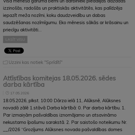
Visa mēneša garumā bērni un darbinieki piedalījās dažādās
izzinošās, radošās un praktiskās aktivitātēs, kas palīdzēja
iepazīt meža nozīmi, koku daudzveidību un dabas
saudzēšanas nozīmīgumu. Eko mēnesis sākās ar krāsainu un
priecīgu aktivitāti…
LASĪT VISU
Uzzini kas notiek "Sprīdītī"
Attīstības komitejas 18.05.2026. sēdes
darba kārtība
17.05.2026
18.05.2026, plkst. 10:00 Dārza ielā 11, Alūksnē, Alūksnes
novadā zālē 1.stāvā Darba kārtībā: 0. Par darba kārtību. 1.
Par izmaiņām pašvaldības iznomājamo un atsavināmo
nekustamo īpašumu sarakstā. 2. Par saistošo noteikumu Nr.
__/2026 “Grozījums Alūksnes novada pašvaldības domes