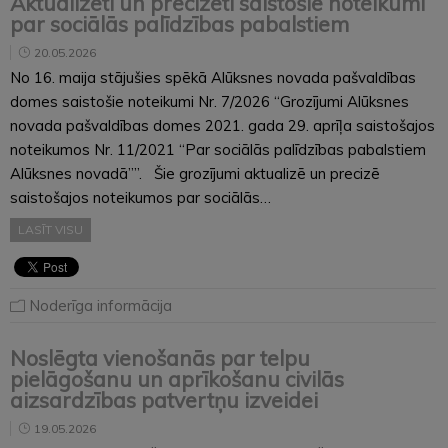
Aktualizēti un precizēti saistošie noteikumi
par sociālās palīdzības pabalstiem
20.05.2026
No 16. maija stājušies spēkā Alūksnes novada pašvaldības
domes saistošie noteikumi Nr. 7/2026 “Grozījumi Alūksnes
novada pašvaldības domes 2021. gada 29. aprīļa saistošajos
noteikumos Nr. 11/2021 “Par sociālās palīdzības pabalstiem
Alūksnes novadā””. Šie grozījumi aktualizē un precizē
saistošajos noteikumos par sociālās…
LASĪT VISU
Noderīga informācija
Noslēgta vienošanās par telpu
pielāgošanu un aprīkošanu civilās
aizsardzības patvertņu izveidei
19.05.2026