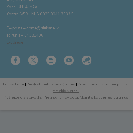
Kods: UNLALV2X
Konts: LV58 UNLA 0025 0041 3033 5
E – pasts – dome@aluksne.lv
Tālrunis – 64381496
E-adrese
Lapas karte
|
Piekļūstamības paziņojums
|
Privātuma un sīkdatņu politika
tīmekļa vietnē
|
Pašreizējais stāvoklis: Piekrišana nav dota.
Mainīt sīkdatņu iestatījumus.