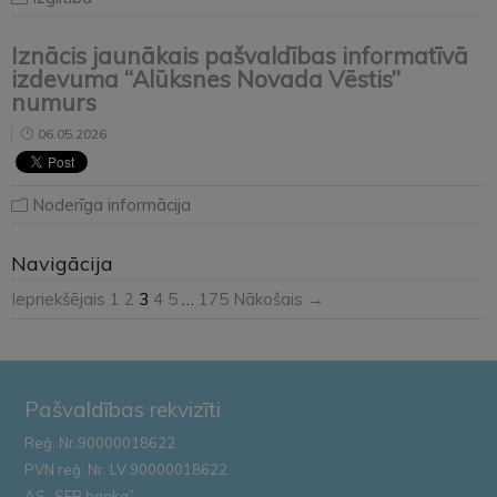
Iznācis jaunākais pašvaldības informatīvā
izdevuma “Alūksnes Novada Vēstis”
numurs
06.05.2026
Noderīga informācija
Navigācija
Iepriekšējais
1
2
3
4
5
…
175
Nākošais →
Pašvaldības rekvizīti
Reģ. Nr.90000018622
PVN reģ. Nr. LV 90000018622
AS „SEB banka”