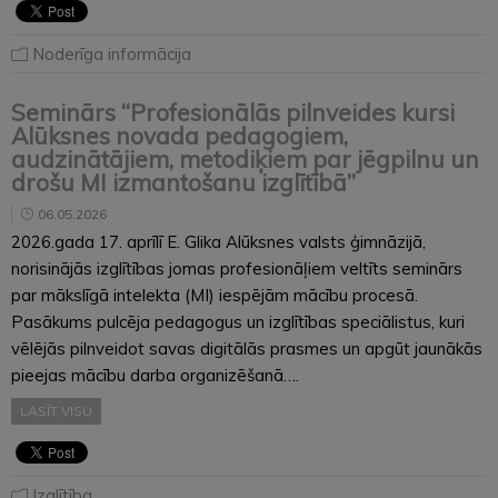
Noderīga informācija
Seminārs “Profesionālās pilnveides kursi
Alūksnes novada pedagogiem,
audzinātājiem, metodiķiem par jēgpilnu un
drošu MI izmantošanu izglītībā”
06.05.2026
2026.gada 17. aprīlī E. Glika Alūksnes valsts ģimnāzijā,
norisinājās izglītības jomas profesionāļiem veltīts seminārs
par mākslīgā intelekta (MI) iespējām mācību procesā.
Pasākums pulcēja pedagogus un izglītības speciālistus, kuri
vēlējās pilnveidot savas digitālās prasmes un apgūt jaunākās
pieejas mācību darba organizēšanā….
LASĪT VISU
Izglītība