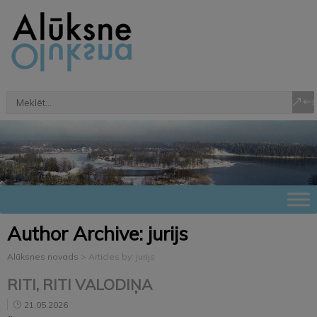
Author Archive:
jurijs
Alūksnes novads
>
Articles by: jurijs
RITI, RITI VALODIŅA
21.05.2026