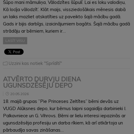
Šūpo mani māmuliņa, Vālodzītes šūpulī. Lai es loku valodiņu,
Kā locīja vālodzīt’. Klāt maijs, vissziedošākais mēnesis dabā
un laiks mazliet atskatīties uz paveikto šajā mācību gadā.
Gads ir bijis darbīgs, izaicinājumiem bagāts. Šajā mācību gadā
strādāju ar bērniem, kuriem ir…
LASĪT VISU
Uzzini kas notiek "Sprīdītī"
ATVĒRTO DURVJU DIENA
UGUNSDZĒSĒJU DEPO
20.05.2026
18. maijā grupas ’’Pie Princeses Zeltītes” bērni devās uz
VUGD Alūksnes depo, kur bērnus laipni sagaidīja darbinieki I.
Palkavniece un G. Vihrovs. Bērni ar lielu interesi iepazinās ar
ugunsdzēsēja profesiju un darba rīkiem, kā arī atkārtoja un
pārbaudīja savas zināšanas…