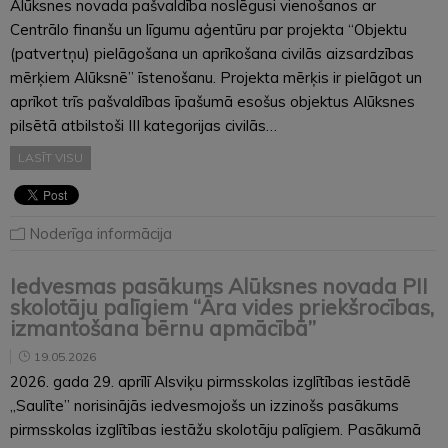
Alūksnes novada pašvaldība noslēgusi vienošanos ar
Centrālo finanšu un līgumu aģentūru par projekta “Objektu
(patvertņu) pielāgošana un aprīkošana civilās aizsardzības
mērķiem Alūksnē” īstenošanu. Projekta mērķis ir pielāgot un
aprīkot trīs pašvaldības īpašumā esošus objektus Alūksnes
pilsētā atbilstoši III kategorijas civilās…
LASĪT VISU
Noderīga informācija
Iedvesmas pasākums Alūksnes novada PII
skolotāju palīgiem “Āra vides priekšrocības,
izmantošana bērnu apmācībā”
19.05.2026
2026. gada 29. aprīlī Alsviķu pirmsskolas izglītības iestādē
,,Saulīte” norisinājās iedvesmojošs un izzinošs pasākums
pirmsskolas izglītības iestāžu skolotāju palīgiem. Pasākumā