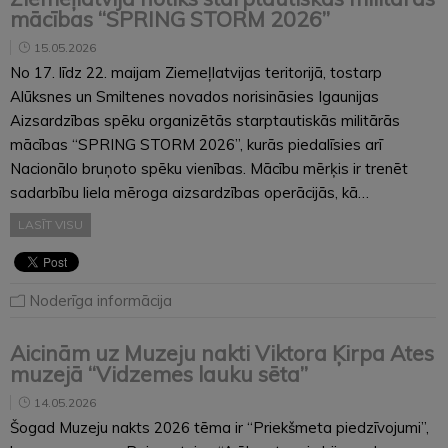
mācības “SPRING STORM 2026”
15.05.2026
No 17. līdz 22. maijam Ziemeļlatvijas teritorijā, tostarp
Alūksnes un Smiltenes novados norisināsies Igaunijas
Aizsardzības spēku organizētās starptautiskās militārās
mācības “SPRING STORM 2026”, kurās piedalīsies arī
Nacionālo bruņoto spēku vienības. Mācību mērķis ir trenēt
sadarbību liela mēroga aizsardzības operācijās, kā…
LASĪT VISU
Noderīga informācija
Aicinām uz Muzeju nakti Viktora Ķirpa Ates
muzejā “Vidzemes lauku sēta”
14.05.2026
Šogad Muzeju nakts 2026 tēma ir “Priekšmeta piedzīvojumi”,