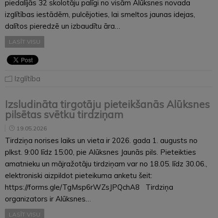
piedalījās 32 skolotāju palīgi no visām Alūksnes novada
izglītības iestādēm, pulcējoties, lai smeltos jaunas idejas,
dalītos pieredzē un izbaudītu āra…
LASĪT VISU
Izglītība
Izsludināta tirgotāju pieteikšanās Alūksnes
pilsētas svētku tirdziņam
19.05.2026
Tirdziņa norises laiks un vieta ir 2026. gada 1. augusts no
plkst. 9:00 līdz 15:00, pie Alūksnes Jaunās pils. Pieteikties
amatnieku un mājražotāju tirdziņam var no 18.05. līdz 30.06.,
elektroniski aizpildot pieteikuma anketu šeit:
https://forms.gle/TgMsp6rWZsJPQchA8 Tirdziņa
organizators ir Alūksnes…
LASĪT VISU