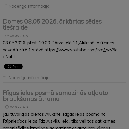
Noderīga informācija
Domes 08.05.2026. ārkārtas sēdes
tiešraide
08.05.2026
08.05.2026, plkst. 10:00 Dārza ielā 11,Alūksnē, Alūksnes
novadā zālē 1.stāvā https://www.youtube.com/live/_wV6o-
qNubI
Noderīga informācija
Rīgas ielas posmā samazinās atļauto
braukšanas ātrumu
07.05.2026
Jau tuvākajās dienās Alūksnē, Rīgas ielas posmā no
Rūpniecības ielas līdz Alsviķu ielai, tiks veiktas satiksmes
organizācijas izmaiņas, samazinot atļauto braukšanas