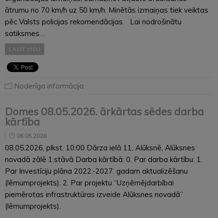
ātrumu no 70 km/h uz 50 km/h. Minētās izmaiņas tiek veiktas
pēc Valsts policijas rekomendācijas. Lai nodrošinātu
satiksmes…
LASĪT VISU
Noderīga informācija
Domes 08.05.2026. ārkārtas sēdes darba
kārtība
06.05.2026
08.05.2026, plkst. 10:00 Dārza ielā 11, Alūksnē, Alūksnes
novadā zālē 1.stāvā Darba kārtībā: 0. Par darba kārtību. 1.
Par Investīciju plāna 2022.-2027. gadam aktualizēšanu
(lēmumprojekts). 2. Par projektu “Uzņēmējdarbībai
piemērotas infrastruktūras izveide Alūksnes novadā”
(lēmumprojekts).