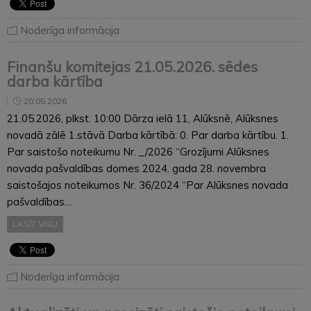
Noderīga informācija
Finanšu komitejas 21.05.2026. sēdes
darba kārtība
20.05.2026
21.05.2026, plkst. 10:00 Dārza ielā 11, Alūksnē, Alūksnes
novadā zālē 1.stāvā Darba kārtībā: 0. Par darba kārtību. 1.
Par saistošo noteikumu Nr. _/2026 “Grozījumi Alūksnes
novada pašvaldības domes 2024. gada 28. novembra
saistošajos noteikumos Nr. 36/2024 “Par Alūksnes novada
pašvaldības…
LASĪT VISU
Noderīga informācija