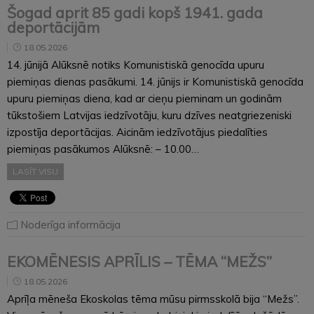
Šogad aprit 85 gadi kopš 1941. gada
deportācijām
18.05.2026
14. jūnijā Alūksnē notiks Komunistiskā genocīda upuru
piemiņas dienas pasākumi. 14. jūnijs ir Komunistiskā genocīda
upuru piemiņas diena, kad ar cieņu pieminam un godinām
tūkstošiem Latvijas iedzīvotāju, kuru dzīves neatgriezeniski
izpostīja deportācijas. Aicinām iedzīvotājus piedalīties
piemiņas pasākumos Alūksnē: – 10.00…
LASĪT VISU
Noderīga informācija
EKOMĒNESIS APRĪLIS – TĒMA “MEŽS”
18.05.2026
Aprīļa mēneša Ekoskolas tēma mūsu pirmsskolā bija “Mežs”.