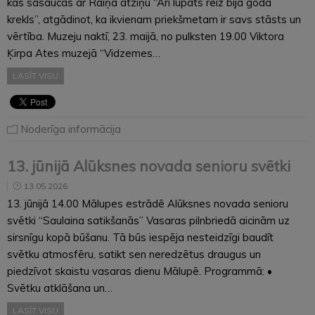
kas sasaucas ar Raiņa atziņu “Arī lupats reiz bija goda
krekls”, atgādinot, ka ikvienam priekšmetam ir savs stāsts un
vērtība. Muzeju naktī, 23. maijā, no pulksten 19.00 Viktora
Ķirpa Ates muzejā “Vidzemes…
LASĪT VISU
Noderīga informācija
13. jūnijā Alūksnes novada senioru svētki
13.05.2026
13. jūnijā 14.00 Mālupes estrādē Alūksnes novada senioru
svētki “Saulaina satikšanās” Vasaras pilnbriedā aicinām uz
sirsnīgu kopā būšanu. Tā būs iespēja nesteidzīgi baudīt
svētku atmosfēru, satikt sen neredzētus draugus un
piedzīvot skaistu vasaras dienu Mālupē. Programmā: •
Svētku atklāšana un…
LASĪT VISU