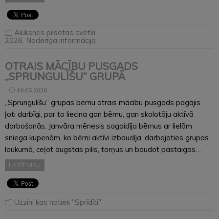
Alūksnes pilsētas svētki
2026
,
Noderīga informācija
OTRAIS MĀCĪBU PUSGADS
,,SPRUNGULĪŠU’’ GRUPĀ
18.05.2026
,,Sprungulīšu’’ grupas bērnu otrais mācību pusgads pagājis
ļoti darbīgi, par to liecina gan bērnu, gan skolotāju aktīvā
darbošanās. Janvāra mēnesis sagaidīja bērnus ar lielām
sniega kupenām, ko bērni aktīvi izbaudīja, darbojoties grupas
laukumā, ceļot augstas pilis, torņus un baudot pastaigas…
LASĪT VISU
Uzzini kas notiek "Sprīdītī"