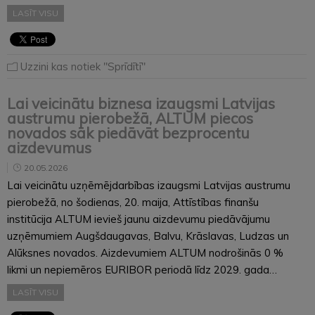
LASĪT VISU
Uzzini kas notiek "Sprīdītī"
Lai veicinātu biznesa izaugsmi Latvijas
austrumu pierobežā, ALTUM piecos
novados sāk piedāvāt bezprocentu
aizdevumus
20.05.2026
Lai veicinātu uzņēmējdarbības izaugsmi Latvijas austrumu
pierobežā, no šodienas, 20. maija, Attīstības finanšu
institūcija ALTUM ievieš jaunu aizdevumu piedāvājumu
uzņēmumiem Augšdaugavas, Balvu, Krāslavas, Ludzas un
Alūksnes novados. Aizdevumiem ALTUM nodrošinās 0 %
likmi un nepiemēros EURIBOR periodā līdz 2029. gada…
LASĪT VISU