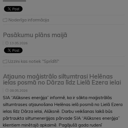
Noderīga informācija
Pasākumu plāns maijā
13.05.2026
Uzzini kas notiek "Sprīdītī"
Atjauno maģistrālo siltumtrasi Helēnas
ielas posmā no Dārza līdz Lielā Ezera ielai
08.05.2026
SIA “Alūksnes enerģija” informē, ka ir sākta maģistrālās
siltumtrases atjaunošana Helēnas ielā posmā no Lielā Ezera
ielas līdz Dārza ielai, Alūksnē. Darbu veikšanas laikā būs
pārtraukta siltumenerģijas pārvade SIA “Alūksnes enerģija”
klientiem minētajā apkaimē. Pagājušā gada rudenī