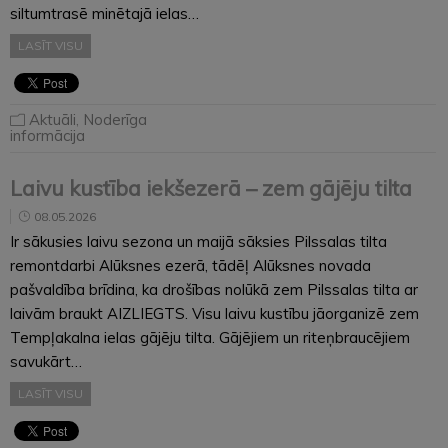
siltumtrasē minētajā ielas…
LASĪT VISU
Aktuāli
,
Noderīga
informācija
Laivu kustība iekšezerā – zem gājēju tilta
08.05.2026
Ir sākusies laivu sezona un maijā sāksies Pilssalas tilta
remontdarbi Alūksnes ezerā, tādēļ Alūksnes novada
pašvaldība brīdina, ka drošības nolūkā zem Pilssalas tilta ar
laivām braukt AIZLIEGTS. Visu laivu kustību jāorganizē zem
Tempļakalna ielas gājēju tilta. Gājējiem un riteņbraucējiem
savukārt…
LASĪT VISU