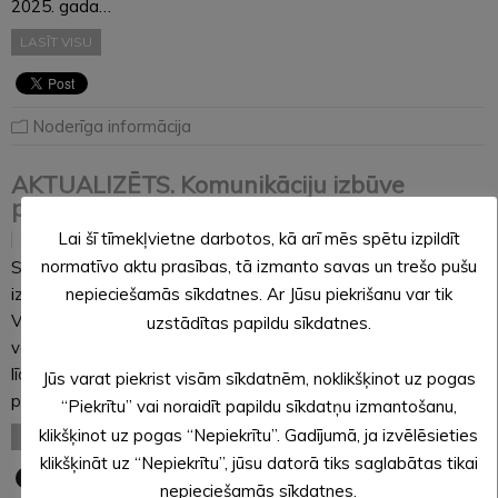
2025. gada…
LASĪT VISU
Noderīga informācija
AKTUALIZĒTS. Komunikāciju izbūve
pārcelta uz jūnija sākumu
Lai šī tīmekļvietne darbotos, kā arī mēs spētu izpildīt
15.05.2026
normatīvo aktu prasības, tā izmanto savas un trešo pušu
Sakarā ar plānotu ūdensvada un kanalizācijas spiedvada
izbūvi Alūksnē gaidāmi satiksmes ierobežojumi ielās bijušās
nepieciešamās sīkdatnes. Ar Jūsu piekrišanu var tik
VEF teritorijas apkaimē. Nepieciešamos darbus paredzēts
uzstādītas papildu sīkdatnes.
veikt no 18. maija līdz 12. jūnijam. Satiksmes organizācijas
līdzekļi tiks izvietoti īsi pirms darbu uzsākšanas konkrētos
Jūs varat piekrist visām sīkdatnēm, noklikšķinot uz pogas
posmos un noņemti…
“Piekrītu” vai noraidīt papildu sīkdatņu izmantošanu,
klikšķinot uz pogas “Nepiekrītu”. Gadījumā, ja izvēlēsieties
LASĪT VISU
klikšķināt uz “Nepiekrītu”, jūsu datorā tiks saglabātas tikai
nepieciešamās sīkdatnes.