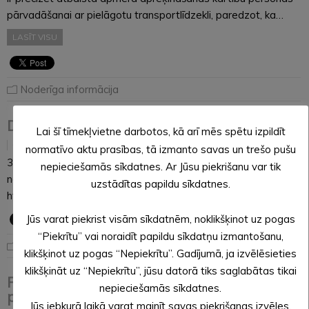
pārvadāšanai ar pielāgotu transportlīdzekli, paredzot, ka…
LASĪT VISU
Noderīga informācija
Domes sēdes 30.06.2026. tiešraide
Lai šī tīmekļvietne darbotos, kā arī mēs spētu izpildīt
29.06.2026
normatīvo aktu prasības, tā izmanto savas un trešo pušu
30.06.2026., plkst. 10:00Dārza ielā 11, Alūksnē, Alūksnes
nepieciešamās sīkdatnes. Ar Jūsu piekrišanu var tik
novadā zālē 1.stāvā
uzstādītas papildu sīkdatnes.
https://www.youtube.com/live/0Rutftjdfvg
Jūs varat piekrist visām sīkdatnēm, noklikšķinot uz pogas
“Piekrītu” vai noraidīt papildu sīkdatņu izmantošanu,
Noderīga informācija
klikšķinot uz pogas “Nepiekrītu”. Gadījumā, ja izvēlēsieties
klikšķināt uz “Nepiekrītu”, jūsu datorā tiks saglabātas tikai
Paziņojums par jauna ūdenssaimniecības
nepieciešamās sīkdatnes.
pakalpojumu tarifa projektu (atsaukts)
Jūs jebkurā laikā varat mainīt savas piekrišanas izvēles,