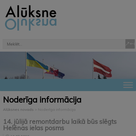
Noderīga informācija
Alūksnes novads
>
Noderīga informācija
14. jūlijā remontdarbu laikā būs slēgts
Helēnas ielas posms