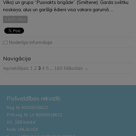
Vilks) un grupa “Pusnakts brigāde” (Smiltene). Garda svētku
noskaņa, alus un garšīgi ēdieni visa vakara garumā….
LASĪT VISU
Noderīga informācija
Navigācija
Iepriekšējais
1
2
3
4
5
…
160
Nākošais →
Pašvaldības rekvizīti
Reģ. Nr.90000018622
PVN reģ. Nr. LV 90000018622
AS „SEB banka”
Kods: UNLALV2X