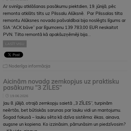
Ar svinīgu atklāšanas pasākumu piektdien, 19. jūnijā, pēc
remonta atklāts tilts uz Pilssalu Alūksnē. Par Pilssalas tilta
remontu Alūksnes novada pašvaldībai bija noslēgts līgums ar
SIA “ACK būve” par līgumcenu 139 783,00 EUR neskaitot
PVN. Tilta remontā kā apakšuzņēmēji bija…
LASĪT VISU
Noderīga informācija
Aicinām novada zemkopjus uz praktisku
pasākumu “3 ZĪLES”
19.06.2026
Jau 8. jūlijā, otrajā zemkopju saietā „3 ZĪLES”, turpinām
neērtās, bet būtiskās sarunas par lauku vidi un mantojumu.
Šogad fokusā – lauku sēta kā dzīva sistēma: ēkas, ainava,
augsne un kopiena. Ko izzināsim, pārrunāsim un piedzīvosim?