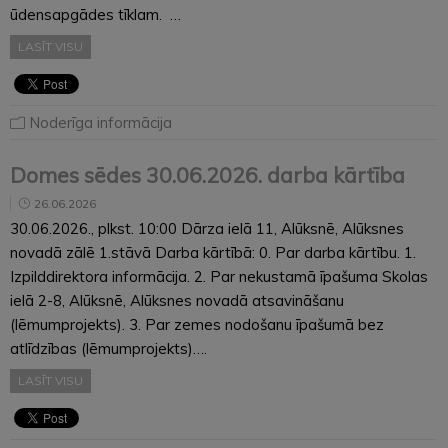
ūdensapgādes tīklam. …
LASĪT VISU
Noderīga informācija
Domes sēdes 30.06.2026. darba kārtība
26.06.2026
30.06.2026., plkst. 10:00 Dārza ielā 11, Alūksnē, Alūksnes
novadā zālē 1.stāvā Darba kārtībā: 0. Par darba kārtību. 1.
Izpilddirektora informācija. 2. Par nekustamā īpašuma Skolas
ielā 2-8, Alūksnē, Alūksnes novadā atsavināšanu
(lēmumprojekts). 3. Par zemes nodošanu īpašumā bez
atlīdzības (lēmumprojekts)….
LASĪT VISU