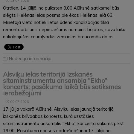
13.07.2026
Otrdien, 14. jūlijā, no pulksten 8.00 Alūksnē satiksmei būs
slēgts Helēnas ielas posms pie ēkas Helēnas ielā 63.
Minētajā vietā notiek lietus ūdens kanalizācijas tīkla
remontdarbi un ir nepieciešams nomainīt bojātos, savu laiku
nokalpojušos cauruļvadus zem ielas braucamās daļas.
Noderīga informācija
Alsviķu ielas teritorijā izskanēs
sitaminstrumentu ansambļa “Ekho”
koncerts; pasākuma laikā būs satiksmes
ierobežojumi
09.07.2026
17. jūlija vakarā Alūksnē, Alsviķu ielas jaunajā teritorijā,
izskanēs brīvdabas koncerts, kurā uzstāsies
sitaminstrumentu ansamblis “Ekho”, koncerta sākums plkst.
19.00. Pasākuma norises nodrošināšanai 17. jūlijā no