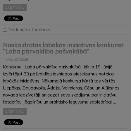
LASĪT VISU
Noderīga informācija
Noskaidrotas labākās iniciatīvas konkursā
“Laba pārvaldība pašvaldībā”
01.07.2026
Konkursa “Laba pārvaldība pašvaldībā” žūrija 19. jūnijā,
izvērtējot 33 pašvaldību iesniegos pieteikumus noteica
labākās iniciatīvas. Nākamajā konkursa kārtā tos vērtēs
Liepājas, Daugavpils, Ādažu, Valmieras, Cēsu un Alūksnes
novada iedzīvotāji, sniedzot savu skatījumu par iniciatīvu
lietderību, jēgpilnību un praktisko ieguvumu sabiedrībai….
LASĪT VISU