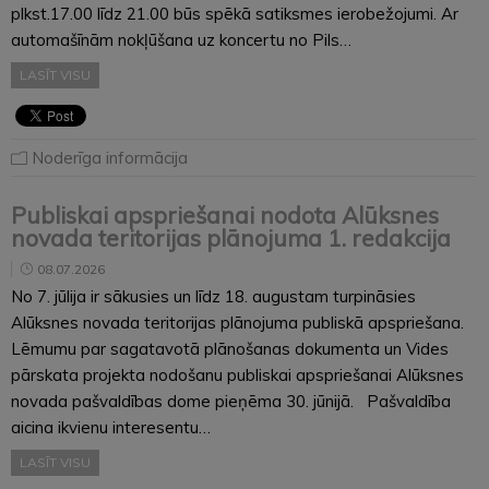
plkst.17.00 līdz 21.00 būs spēkā satiksmes ierobežojumi. Ar
automašīnām nokļūšana uz koncertu no Pils…
LASĪT VISU
Noderīga informācija
Publiskai apspriešanai nodota Alūksnes
novada teritorijas plānojuma 1. redakcija
08.07.2026
No 7. jūlija ir sākusies un līdz 18. augustam turpināsies
Alūksnes novada teritorijas plānojuma publiskā apspriešana.
Lēmumu par sagatavotā plānošanas dokumenta un Vides
pārskata projekta nodošanu publiskai apspriešanai Alūksnes
novada pašvaldības dome pieņēma 30. jūnijā. Pašvaldība
aicina ikvienu interesentu…
LASĪT VISU