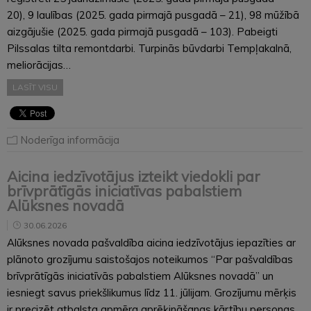
20), 9 laulības (2025. gada pirmajā pusgadā – 21), 98 mūžībā
aizgājušie (2025. gada pirmajā pusgadā – 103). Pabeigti
Pilssalas tilta remontdarbi. Turpinās būvdarbi Tempļakalnā,
meliorācijas…
LASĪT VISU
Noderīga informācija
Aicina iedzīvotājus izteikt viedokli par
brīvprātīgās iniciatīvas pabalstiem
Alūksnes novadā
30.06.2026
Alūksnes novada pašvaldība aicina iedzīvotājus iepazīties ar
plānoto grozījumu saistošajos noteikumos “Par pašvaldības
brīvprātīgās iniciatīvās pabalstiem Alūksnes novadā” un
iesniegt savus priekšlikumus līdz 11. jūlijam. Grozījumu mērķis
ir precizēt atbalsta apmēra aprēķināšanas kārtību personas