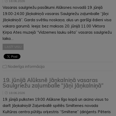
18.06.2026
Vasaras saulgriežu pasākumi Alūksnes novadā 19. jūnijā
19.00-24.00 Jāņkalniņā vasaras Saulgriežu zaļumballe “Jāņi
Jāņkalniņā”. Garda svētku noskaņa, alus un garšīgi ēdieni visa
vakara garumā. Ieeja: bez maksas 20. jūnijā 11.00 Viktora
Ķirpa Ates muzejā “Vidzemes lauku sēta” vasaras saulgriežu
laika…
LASĪT VISU
Noderīga informācija
19. jūnijā Alūksnē Jāņkalniņā vasaras
Saulgriežu zaļumballe “Jāņi Jāņkalniņā”
18.06.2026
19. jūnijā pulksten 19.00 Alūksne līgo kopā un aicina visus to
darīt Jāņkalniņā! Zaļumballē spēlēs Smiltenes novada
Kultūras centra pūtēju orķestris “Smiltene” (diriģents Pēteris