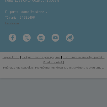
Konts: LV58 UNLA 0025 0041 3033 5
E – pasts – dome@aluksne.lv
Tālrunis – 64381496
E-adrese
Lapas karte
|
Piekļūstamības paziņojums
|
Privātuma un sīkdatņu politika
tīmekļa vietnē
|
Pašreizējais stāvoklis: Piekrišana nav dota.
Mainīt sīkdatņu iestatījumus.