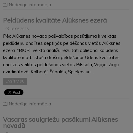
Noderīga informācija
Peldūdens kvalitāte Alūksnes ezerā
18.06.2026
Pēc Alūksnes novada pašvaldības pasūtījuma ir veiktas
peldūdeņu analīzes septiņās peldēšanas vietās Alūksnes
ezerā. “BIOR” veikto analīžu rezultāti apliecina, ka ūdens
kvalitāte ir atbilstoša drošai peldēšanai. Ūdens kvalitātes
analīzes veiktas peldēšanas vietās Pilssalā, Vējiņā, Zirgu
dzirdinātavā, Kolberģī, Šūpalās, Spieķos un…
LASĪT VISU
Noderīga informācija
Vasaras saulgriežu pasākumi Alūksnes
novadā