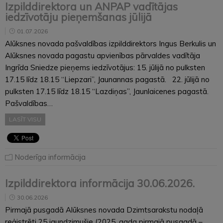
Izpilddirektora un ANPAP vadītājas
iedzīvotāju pieņemšanas jūlijā
01.07.2026
Alūksnes novada pašvaldības izpilddirektors Ingus Berkulis un
Alūksnes novada pagastu apvienības pārvaldes vadītāja
Ingrīda Sniedze pieņems iedzīvotājus: 15. jūlijā no pulksten
17.15 līdz 18.15 “Liepzari”, Jaunannas pagastā. 22. jūlijā no
pulksten 17.15 līdz 18.15 “Lazdiņas”, Jaunlaicenes pagastā.
Pašvaldības…
LASĪT VISU
Noderīga informācija
Izpilddirektora informācija 30.06.2026.
30.06.2026
Pirmajā pusgadā Alūksnes novada Dzimtsarakstu nodaļā
reģistrēti 25 jaundzimušie (2025. gada pirmajā pusgadā –