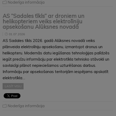
Noderīga informācija
AS “Sadales tīkls” ar droniem un
helikopteriem veiks elektrolīniju
apsekošanu Alūksnes novadā
01.07.2026
AS Sadales tīkls 2026. gadā Alūksnes novadā veiks
plānveida elektrolīniju apsekošanu, izmantojot dronus un
helikopteru. Modernās datu iegūšanas tehnoloģijas palīdzēs
iegūt precīzu informāciju par elektrotīkla tehnisko stāvokli un
savlaicīgi plānot nepieciešamos uzturēšanas darbus.
Informāciju par apsekošanas teritorijām iespējams apskatīt
elektrotīkla…
LASĪT VISU
Noderīga informācija