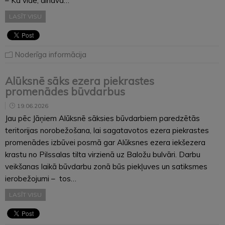
– Kā vide, ainava…
LASĪT VISU
Noderīga informācija
Alūksnē sāks ezera piekrastes
promenādes būvdarbus
19.06.2026
Jau pēc Jāņiem Alūksnē sāksies būvdarbiem paredzētās
teritorijas norobežošana, lai sagatavotos ezera piekrastes
promenādes izbūvei posmā gar Alūksnes ezera iekšezera
krastu no Pilssalas tilta virzienā uz Baložu bulvāri. Darbu
veikšanas laikā būvdarbu zonā būs piekļuves un satiksmes
ierobežojumi – tos…
LASĪT VISU