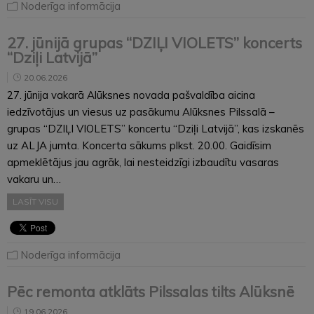
Noderīga informācija
27. jūnijā grupas “DZIĻI VIOLETS” koncerts
“Dziļi Latvijā”
20.06.2026
27. jūnija vakarā Alūksnes novada pašvaldība aicina
iedzīvotājus un viesus uz pasākumu Alūksnes Pilssalā –
grupas “DZIĻI VIOLETS” koncertu “Dziļi Latvijā”, kas izskanēs
uz ALJA jumta. Koncerta sākums plkst. 20.00. Gaidīsim
apmeklētājus jau agrāk, lai nesteidzīgi izbaudītu vasaras
vakaru un…
LASĪT VISU
Noderīga informācija
Pēc remonta atklāts Pilssalas tilts Alūksnē
19.06.2026