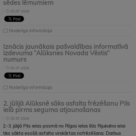
sēdes lēmumiem
03.07.2026
Noderīga informācija
Iznācis jaunākais pašvaldības informatīvā
izdevuma “Alūksnes Novada Vēstis”
numurs
02.07.2026
Noderīga informācija
2. jūlijā Alūksnē sāks asfalta frēzēšanu Pils
ielā pirms seguma atjaunošanas
02.07.2026
2.-3. jūlijā Pils ielas posmā no Rīgas ielas līdz Rijukalna ielai
tiks sākta esošā asfalta virskārtas nofrēzēšana. Darbus