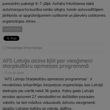
paredzēts pabeigt 6.-7. jūlijā. Asfalta frēzēšanas laikā
autotransporta kustība netiks slēgta, tomēr autovadītājiem
jārēķinās ar apgrūtinājumiem satiksmē un jāievēro satiksmes
organizācijas zīmes….
LASĪT VISU
Noderīga informācija
AFS Latvija aicina kļūt par viesģimeni
starpkultūru apmaiņas programmā
01.07.2026
“AFS Latvija Starpkultūru apmaiņas programmas” ir
nevalstiska, brīvprātīgo, bezpeļņas organizācija, kas Latvijā
darbojas jau vairāk nekā 36 gadus. Katru gadu Latvijā
ierodas aptuveni 27 viesskolēni no dažādām pasaules
valstīm, lai šeit mācītos vidusskolā, dzīvotu viesģimenē,
apgūtu Latvijas kultūru un valodu, dalītos…