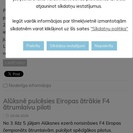
29.06.2026
atjauninot sīkdatņu iestatījumus.
PAPILDINĀTS 23.07.2026. “Latvijas Vēstnesī” 16.06.2026.
publicētais paziņojums par jaunu tarifa projektu atsaukts ar
Iegūt vairāk informācijas par tīmekļvietnē izmantotajām
22.07.2026. publikāciju “Latvijas Vēstnesī”. Sabiedrība ar
sīkdatnēm varat klikšķinot uz šīs saites
"Sīkdatņu politika"
ierobežotu atbildību “RŪPE”, reģistrācijas Nr. 53203000201,
juridiskā adrese: Jāņkalna iela 12A, Alūksne, Alūksnes novads,
LV-4301, 2026. gada 10. jūnijā Sabiedrisko pakalpojumu
Piekrītu
Sīkdatņu iestatījumi
Nepiekrītu
regulēšanas komisijai…
LASĪT VISU
Noderīga informācija
Alūksnē pulcēsies Eiropas ātrākie F4
ātrumlaivu piloti
28.06.2026
No 3. līdz 5. jūlijam Alūksnes ezerā norisināsies F4 Eiropas
čempionāts ātrumlaivām, pulcējot spēcīgākos pilotus.