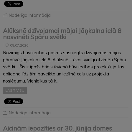
Noderīga informācija
Alūksnē dzīvojamai mājai Jāņkalna ielā 8
nosvinēti Spāru svētki
08.07.2026
Nozīmīgs būvniecības posms sasniegts dzīvojamās mājas
pārbūvē Jāņkalna ielā 8, Alūksnē – ēkai svinīgi atzīmēti Spāru
svētki. Šis ir īpašs brīdis ikvienā būvniecības projektā, jo tas
apliecina līdz šim paveikto un iezīmē ceļu uz projekta
noslēgumu. Vienlaikus tā ir…
LASĪT VISU
Noderīga informācija
Aicinām iepazīties ar 30. jūnija domes