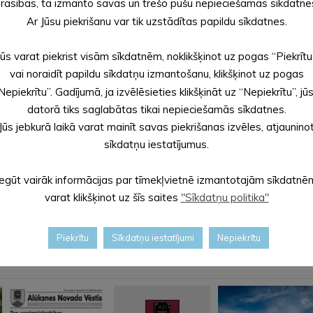
rasības, tā izmanto savas un trešo pušu nepieciešamās sīkdatne
periodā pieņemto domes lēmumu izpildi.
a termiņa attīstības stratēģijas 2018. – 2020. gadam apstiprin
Ar Jūsu piekrišanu var tik uzstādītas papildu sīkdatnes.
ba plāna 2018. gadam apstiprināšanu.
stratēģijas 2018.-2020. gadam apstiprināšanu.
Jūs varat piekrist visām sīkdatnēm, noklikšķinot uz pogas “Piekrītu
apstiprināšanu.
vai noraidīt papildu sīkdatņu izmantošanu, klikšķinot uz pogas
Nr.464 “Par saistību uzņemšanos un sabiedrībā balstītu sociālo 
Nepiekrītu”. Gadījumā, ja izvēlēsieties klikšķināt uz “Nepiekrītu”, jū
datorā tiks saglabātas tikai nepieciešamās sīkdatnes.
Jūs jebkurā laikā varat mainīt savas piekrišanas izvēles, atjaunino
ašvaldības budžetu 2018. gadam izdošanu”.
sīkdatņu iestatījumus.
tarpējos norēķinos.
Iegūt vairāk informācijas par tīmekļvietnē izmantotajām sīkdatnē
varat klikšķinot uz šīs saites
"Sīkdatņu politika"
Piekrītu
Sīkdatņu iestatījumi
Nepiekrītu