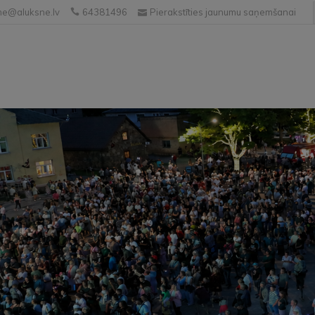
e@aluksne.lv
64381496
Pierakstīties jaunumu saņemšanai