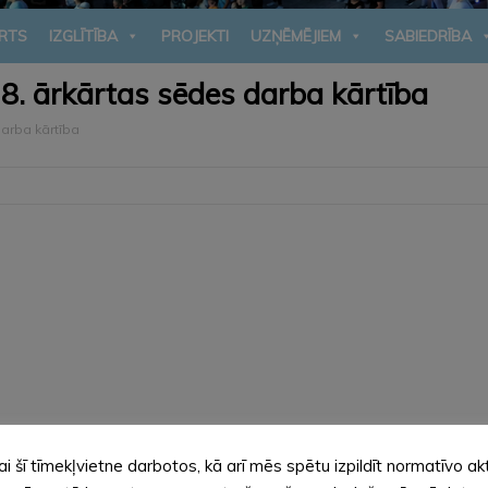
RTS
IZGLĪTĪBA
PROJEKTI
UZŅĒMĒJIEM
SABIEDRĪBA
. ārkārtas sēdes darba kārtība
arba kārtība
ai šī tīmekļvietne darbotos, kā arī mēs spētu izpildīt normatīvo ak