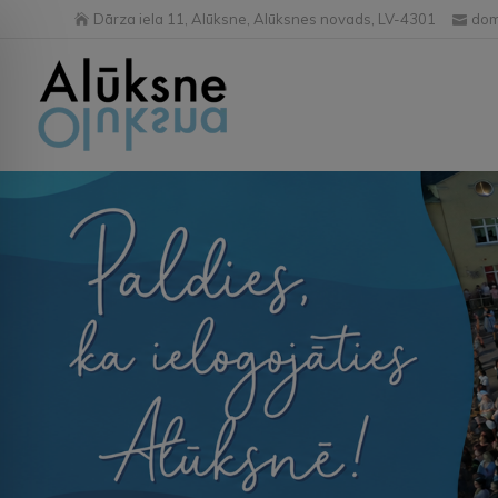
Dārza iela 11, Alūksne, Alūksnes novads, LV-4301
dom