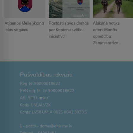
Atjaunos Melleņkalna
Pastāsti savas domas
Alūksnē notiks
ielas segumu
par Kopienu svētku
orientēšanās
iniciatīvu!
apmācība
Zemessardze...
Pašvaldības rekvizīti
Reģ. Nr.90000018622
PVN reģ. Nr. LV 90000018622
AS „SEB banka”
Kods: UNLALV2X
Konts: LV58 UNLA 0025 0041 3033 5
E – pasts – dome@aluksne.lv
Tālrunis – 64381496