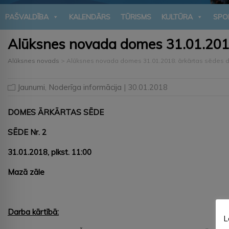
PAŠVALDĪBA
KALENDĀRS
TŪRISMS
KULTŪRA
SPO
Alūksnes novada domes 31.01.2018
Alūksnes novads
>
Alūksnes novada domes 31.01.2018. ārkārtas sēdes d
Jaunumi
,
Noderīga informācija
| 30.01.2018
DOMES ĀRKĀRTAS SĒDE
SĒDE Nr. 2
31.01.2018
, plkst. 11:00
Mazā zāle
Darba kārtībā:
L