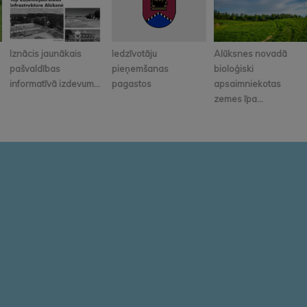
Iznācis jaunākais
Iedzīvotāju
Alūksnes novadā
pašvaldības
pieņemšanas
bioloģiski
informatīvā izdevum...
pagastos
apsaimniekotas
zemes īpa...