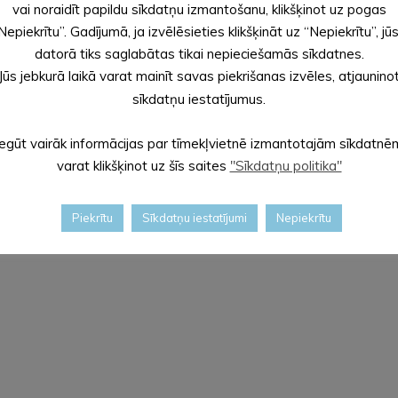
vai noraidīt papildu sīkdatņu izmantošanu, klikšķinot uz pogas
Nepiekrītu”. Gadījumā, ja izvēlēsieties klikšķināt uz “Nepiekrītu”, jū
datorā tiks saglabātas tikai nepieciešamās sīkdatnes.
Jūs jebkurā laikā varat mainīt savas piekrišanas izvēles, atjaunino
sīkdatņu iestatījumus.
Iegūt vairāk informācijas par tīmekļvietnē izmantotajām sīkdatnē
varat klikšķinot uz šīs saites
"Sīkdatņu politika"
Piekrītu
Sīkdatņu iestatījumi
Nepiekrītu