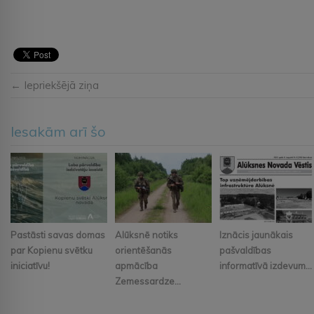
← Iepriekšējā ziņa
Iesakām arī šo
Pastāsti savas domas
Alūksnē notiks
Iznācis jaunākais
par Kopienu svētku
orientēšanās
pašvaldības
iniciatīvu!
apmācība
informatīvā izdevum...
Zemessardze...