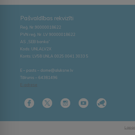
Pašvaldības rekvizīti
Reģ. Nr.90000018622
PVN reģ. Nr. LV 90000018622
AS „SEB banka”
Kods: UNLALV2X
Konts: LV58 UNLA 0025 0041 3033 5
E – pasts – dome@aluksne.lv
Tālrunis – 64381496
E-adrese
Lapas