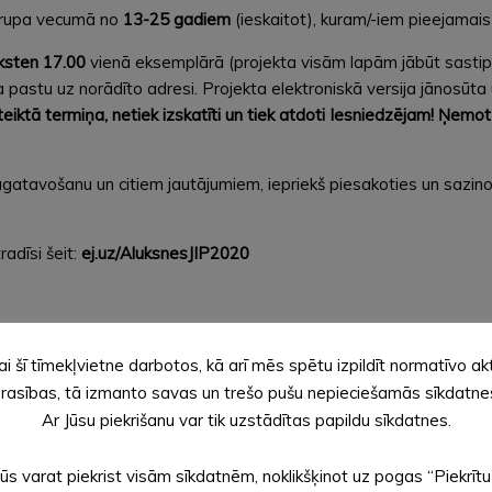
u grupa vecumā no
13-25 gadiem
(ieskaitot), kuram/-iem pieejamai
lksten 17.00
vienā eksemplārā (projekta visām lapām jābūt sastip
a pastu uz norādīto adresi. Projekta elektroniskā versija jānosūt
teiktā termiņa, netiek izskatīti un tiek atdoti Iesniedzējam!
Ņemot v
atavošanu un citiem jautājumiem, iepriekš piesakoties un sazinot
adīsi šeit:
ej.uz/AluksnesJIP2020
 “Pats lielākais ieguvums rakstot šo projektu viennozīmīgi ir pier
ai šī tīmekļvietne darbotos, kā arī mēs spētu izpildīt normatīvo ak
rasības, tā izmanto savas un trešo pušu nepieciešamās sīkdatne
 projekts ir lielisks atspēriena punkts ieceru realizācijai pagastos
Ar Jūsu piekrišanu var tik uzstādītas papildu sīkdatnes.
ījuma sajūtu!”
Jūs varat piekrist visām sīkdatnēm, noklikšķinot uz pogas “Piekrītu