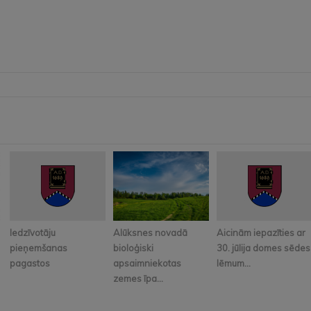
Iedzīvotāju
Alūksnes novadā
Aicinām iepazīties ar
pieņemšanas
bioloģiski
30. jūlija domes sēdes
pagastos
apsaimniekotas
lēmum...
zemes īpa...