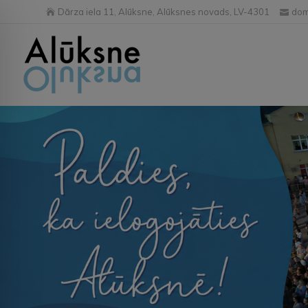
Dārza iela 11, Alūksne, Alūksnes novads, LV-4301
dom