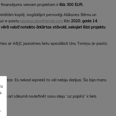
s finansējums vienam projektam ir
līdz 300 EUR.
rinātām kopā), nogādājot personīgi Alūksnes Bērnu un
a uz e-pastu
jauniesi.abjc@gmail.com
līdz
2020. gada 14.
ērā valstī noteikto ārkārtas stāvokli, sekojiet līdzi projektu
ies ar ABJC jaunatnes lietu speciālisti Unu Tomiņu (e-pasts:
edze. Es nekad iepriekš to vēl nebiju darījusi. Šis bija mans
tu
s.
, lai arī sākumā nodefinēt savu ideju “uz papīra” ir liels
”