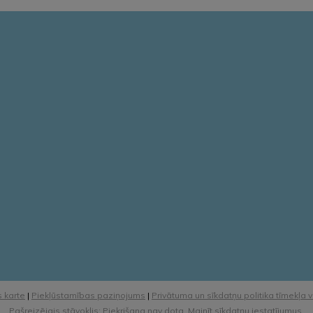
 karte
|
Piekļūstamības paziņojums
|
Privātuma un sīkdatņu politika tīmekļa 
Pašreizējais stāvoklis: Piekrišana nav dota.
Mainīt sīkdatņu iestatījumus.