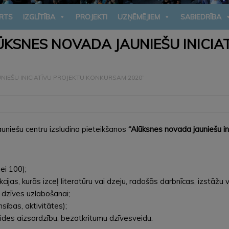
RTS
IZGLĪTĪBA
PROJEKTI
UZŅĒMĒJIEM
SABIEDRĪBA
LŪKSNES NOVADA JAUNIEŠU INICI
NIEŠU INICIATĪVU PROJEKTU KONKURSAM 2020”
uniešu centru izsludina pieteikšanos
“Alūksnes novada jauniešu in
ei 100);
s, kurās izceļ literatūru vai dzeju, radošās darbnīcas, izstāžu v
 dzīves uzlabošanai;
ības, aktivitātes);
ides aizsardzību, bezatkritumu dzīvesveidu.