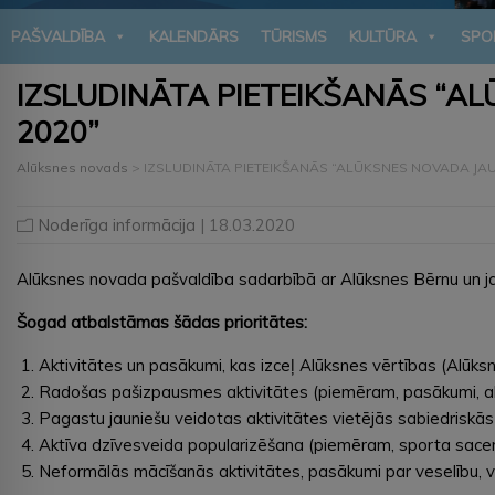
PAŠVALDĪBA
KALENDĀRS
TŪRISMS
KULTŪRA
SPO
IZSLUDINĀTA PIETEIKŠANĀS “A
2020”
Alūksnes novads
>
IZSLUDINĀTA PIETEIKŠANĀS “ALŪKSNES NOVADA JAU
Noderīga informācija
| 18.03.2020
Alūksnes novada pašvaldība sadarbībā ar Alūksnes Bērnu un ja
Šogad atbalstāmas šādas prioritātes:
Aktivitātes un pasākumi, kas izceļ Alūksnes vērtības (Alūksn
Radošas pašizpausmes aktivitātes (piemēram, pasākumi, akcija
Pagastu jauniešu veidotas aktivitātes vietējās sabiedriskās
Aktīva dzīvesveida popularizēšana (piemēram, sporta sacens
Neformālās mācīšanās aktivitātes, pasākumi par veselību, v