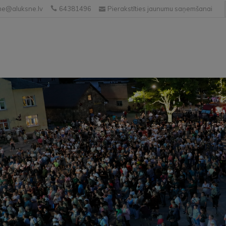
e@aluksne.lv
64381496
Pierakstīties jaunumu saņemšanai