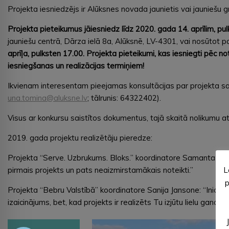
Projekta iesniedzējs ir Alūksnes novada jaunietis vai jaunieš
Projekta pieteikumus jāiesniedz līdz 2020. gada 14. aprīlim, pu
jauniešu centrā, Dārza ielā 8a, Alūksnē, LV-4301, vai nosūtot p
aprīļa, pulksten 17.00. Projekta pieteikumi, kas iesniegti pēc no
iesniegšanas un realizācijas termiņiem!
Ikvienam interesentam pieejamas konsultācijas par projekta sag
una.tomina@aluksne.lv
; tālrunis: 64322402).
Visus ar konkursu saistītos dokumentus, tajā skaitā nolikumu atr
2019. gada projektu realizētāju pieredze:
Projekta “Serve. Uzbrukums. Bloks.” koordinatore Samanta Adlere:
L
pirmais projekts un pats neaizmirstamākais noteikti.”
p
Projekta “Bebru Valstībā” koordinatore Sanija Jansone: “Iniciatīvu
izaicinājums, bet, kad projekts ir realizēts Tu izjūtu lielu gandar