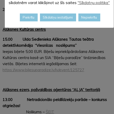
sīkdatnēm varat klikšķinot uz šīs saites
"Sīkdatņu politika"
22.00 Brīvdabas KINOZĀLE
Piekrītu
Sīkdatņu iestatījumi
Nepiekrītu
Alūksnes Kultūras centrs
15.00
Ulda Sedlenieka Alūksnes Tautas teātra
detektīvkomēdija “Viesnīcas noslēpums”
Ieejas biļete 5,00 EUR. Biļešu iepriekšpārdošana Alūksnes
Kultūras centra kasē un SIA “Biļešu paradīze” tirdzniecības
vietās. Biļetes internetā iegādājamas šeit:
https://www.bilesuparadize.lv/lv/event/125727
Alūksnes ezers, pašvaldības aģentūras “ALJA” teritorijā
13.00 Netradicionālo peldlīdzekļu parāde – konkurss
atgriežas!
Nolikums –
ŠEIT