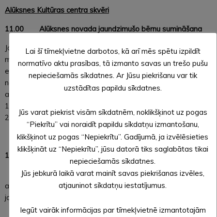
Alūksnes Kultūras centra skvēri
11.00 Alūksnes novada jaundzimušo bērnu sumināšana
Jaundzimušo novada mazuļu vecākus, kuri vēlas, lai viņu
Lai šī tīmekļvietne darbotos, kā arī mēs spētu izpildīt
mazuli sumina šajā pasākumā, aicinām pieteikties, rakstot uz
normatīvo aktu prasības, tā izmanto savas un trešo pušu
e-pastu
dzimtsaraksti@aluksne.lv
vai personīgi Alūksnes
nepieciešamās sīkdatnes. Ar Jūsu piekrišanu var tik
novada Dzimtsarakstu nodaļā Alūksnes novada pašvaldības
uzstādītas papildu sīkdatnes.
administratīvajā ēkā, Dārza ielā 11, Alūksnē, 111. vai
113. kabinetā, tās darba laikā. Lūdzam mazuļus pieteikt līdz
Jūs varat piekrist visām sīkdatnēm, noklikšķinot uz pogas
27. jūlija pulksten 10.00
“Piekrītu” vai noraidīt papildu sīkdatņu izmantošanu,
klikšķinot uz pogas “Nepiekrītu”. Gadījumā, ja izvēlēsieties
klikšķināt uz “Nepiekrītu”, jūsu datorā tiks saglabātas tikai
12.00
–
15.00
Brīnumu un prieka akadēmija bērniem
nepieciešamās sīkdatnes.
Jūs jebkurā laikā varat mainīt savas piekrišanas izvēles,
Bērnu kinoteātris, rotaļas un piepūšamās
atjauninot sīkdatņu iestatījumus.
atrakcijas, multfilmu varoņi, burbuļmašīna, cukurvate un citas
jautras lietas
Iegūt vairāk informācijas par tīmekļvietnē izmantotajām