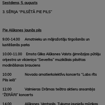
Sestdiena, 5. augusts
3. SĒRIJA “PILSĒTĀ PIE PILS”
Pie Alūksnes Jaunās pils
9.00-14.00
Amatnieku un mājražotāju tirgošanās un
lustēšanās parks
10.00-11.00 Ernsta Glika Alūksnes Valsts ģimnāzijas pūtēju
orķestra un vilcieniņa “Severīns” muzikālais pilsētas
modināšanas brauciens
10.00 Novada amatierkolektīvu koncerts “Labs rīts
Pils ielā”
12.00 Valmieras Drāmas teātra aktieru ansambļa
“ŽERĀRI” koncerts
14.00 Alūksnes, Ventspils, Tukuma jauniešu mūzikas