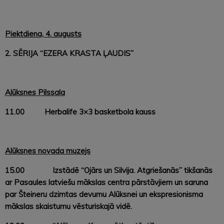
Piektdiena, 4. augusts
2. SĒRIJA “EZERA KRASTA ĻAUDIS”
Alūksnes Pilssala
11.00
Herbalife 3×3 basketbola kauss
Alūksnes novada muzejs
15.00 Izstādē “Ojārs un Silvija. Atgriešanās” tikšanās
ar Pasaules latviešu mākslas centra pārstāvjiem un saruna
par Šteineru dzimtas devumu Alūksnei un ekspresionisma
mākslas skaistumu vēsturiskajā vidē.