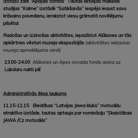
Izstāžu zālē “Apaļais tornītis” Tautas lietišķās mākslas
studijas “Kalme” izstādē “Satikšanās” iespēja ieaust savu
krāsaino pavedienu, ierakstot viesu grāmatā novēlējumu
pilsētai
Radošas un izzinošas aktivitātes, iepazīstot Alūksnes un tās
apkārtnes vēsturi muzeja ekspozīcijās
(aktivitātes iekļautas
muzeja apmeklējuma cenā)
23.00-24.00
Alūksnes un Apes novada fonds aicina uz
Labdaru nakti pilī
Administratīvās ēkas laukums
11.15-12.15 Biedrības “Latvijas Jawa klubs” motociklu
atraktīva izstāde, tautas aptauja par nomināciju “Skaistākais
JAWA /Cz motocikls”