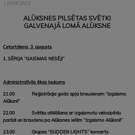
| 10.06.2023
ALŪKSNES PILSĒTAS SVĒTKI
GALVENAJĀ LOMĀ ALŪKSNE
Ceturtdiena, 3. augusts
1. SĒRIJA “GAISMAS NESĒJI”
Administratīvās ēkas laukums
21.00
Reģistrācija goda apļa braucienam “Izgaismo
Alūksni!”
22.00
Svētku atklāšana ar
i
zgaismotu velosipēdu
parādi un braucienu pa Alūksnes ielām “Izgaismo Alūksni!”
23.00 Grupas “SUDDEN LIGHTS” koncerts