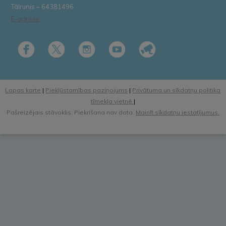
Tālrunis – 64381496
E-adrese
Lapas karte
|
Piekļūstamības paziņojums
|
Privātuma un sīkdatņu politika
tīmekļa vietnē
|
Pašreizējais stāvoklis: Piekrišana nav dota.
Mainīt sīkdatņu iestatījumus.