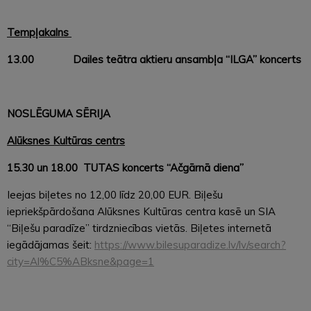
Tempļakalns
13.00
Dailes teātra aktieru
ansambļa
“ILGA” koncerts
NOSLĒGUMA SĒRIJA
Alūksnes Kultūras centrs
15.30 un 18.00 TUTAS koncerts “Ačgārnā diena”
Ieejas biļetes no 12,00 līdz 20,00 EUR. Biļešu
iepriekšpārdošana Alūksnes Kultūras centra kasē un SIA
“Biļešu paradīze” tirdzniecības vietās. Biļetes internetā
iegādājamas šeit:
https://www.bilesuparadize.lv/lv/search?
city=Al%C5%ABksne&page=1