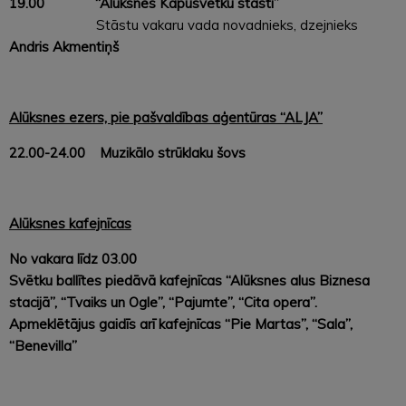
19.00 “Alūksnes Kapusvētku stāsti”
Stāstu vakaru vada novadnieks, dzejnieks
Andris Akmentiņš
Alūksnes ezers, pie pašvaldības aģentūras “ALJA”
22.00-24.00 Muzikālo strūklaku šovs
Alūksnes kafejnīcas
No vakara līdz 03.00
Svētku ballītes piedāvā kafejnīcas “Alūksnes alus Biznesa
stacijā”, “Tvaiks un Ogle”, “Pajumte”, “Cita opera”.
Apmeklētājus gaidīs arī kafejnīcas “Pie Martas”, “Sala”,
“Benevilla”