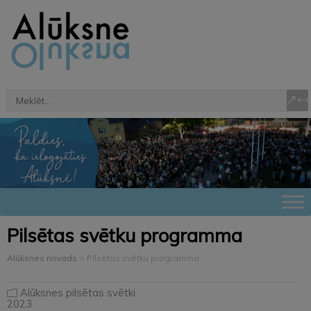
Pilsētas svētku programma
Alūksnes novads
>
Pilsētas svētku programma
Alūksnes pilsētas svētki
2023