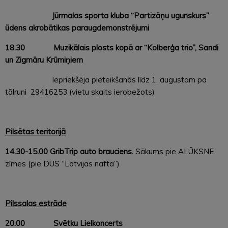
Jūrmalas sporta kluba “Partizāņu ugunskurs”
ūdens akrobātikas paraugdemonstrējumi
18.30 Muzikālais plosts kopā ar “Kolberģa trio”, Sandi
un Zigmāru Krūmiņiem
Iepriekšēja pieteikšanās līdz 1. augustam pa
tālruni 29416253 (vietu skaits ierobežots)
Pilsētas teritorijā
14.30-15.00 GribTrip auto brauciens.
Sākums pie ALŪKSNE
zīmes (pie DUS “Latvijas nafta”)
Pilssalas estrāde
20.00 Svētku Lielkoncerts