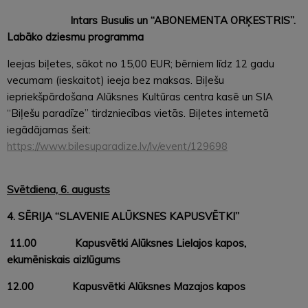
Intars Busulis un “ABONEMENTA ORĶESTRIS”.
Labāko dziesmu programma
Ieejas biļetes, sākot no 15,00 EUR; bērniem līdz 12 gadu
vecumam (ieskaitot) ieeja bez maksas. Biļešu
iepriekšpārdošana Alūksnes Kultūras centra kasē un SIA
“Biļešu paradīze” tirdzniecības vietās. Biļetes internetā
iegādājamas šeit:
https://www.bilesuparadize.lv/lv/event/129698
Svētdiena, 6. augusts
4. SĒRIJA “SLAVENIE ALŪKSNES KAPUSVĒTKI”
11.00
Kapusvētki Alūksnes Lielajos kapos,
ekumēniskais aizlūgums
12.00
Kapusvētki Alūksnes Mazajos kapos