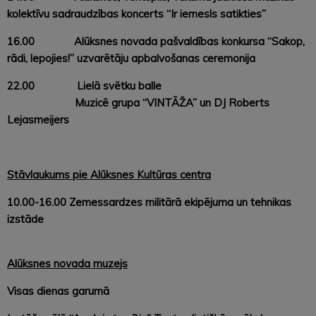
kolektīvu sadraudzības koncerts “Ir iemesls satikties”
16.00 Alūksnes novada pašvaldības konkursa “Sakop,
rādi, lepojies!” uzvarētāju apbalvošanas ceremonija
22.00 Lielā svētku balle
Muzicē grupa “VINTĀŽA” un DJ Roberts
Lejasmeijers
Stāvlaukums pie Alūksnes Kultūras centra
10.00-16.00 Zemessardzes militārā ekipējuma un tehnikas
izstāde
Alūksnes novada muzejs
Visas dienas garumā