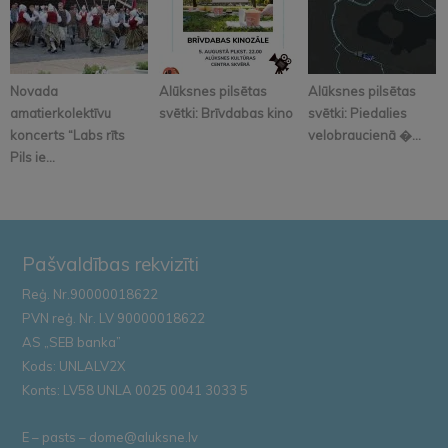
Novada
Alūksnes pilsētas
Alūksnes pilsētas
amatierkolektīvu
svētki: Brīvdabas kino
svētki: Piedalies
koncerts “Labs rīts
velobraucienā �...
Pils ie...
Pašvaldības rekvizīti
Reģ. Nr.90000018622
PVN reģ. Nr. LV 90000018622
AS „SEB banka”
Kods: UNLALV2X
Konts: LV58 UNLA 0025 0041 3033 5
E – pasts – dome@aluksne.lv