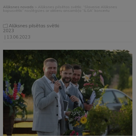
Alūksnes novads
>
Alūksnes pilsētas svētki: “Slavenie Alūksnes
kapusvētki” noslēgsies ar aktieru ansambļa “ILGA” koncertu
Alūksnes pilsētas svētki
2023
| 13.06.2023