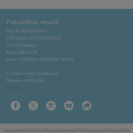
Pašvaldības rekvizīti
Reģ. Nr.90000018622
PVN reģ. Nr. LV 90000018622
AS „SEB banka”
Kods: UNLALV2X
Konts: LV58 UNLA 0025 0041 3033 5
E – pasts – dome@aluksne.lv
Tālrunis – 64381496
E-adrese
Lapas karte
|
Piekļūstamības paziņojums
|
Privātuma un sīkdatņu politika