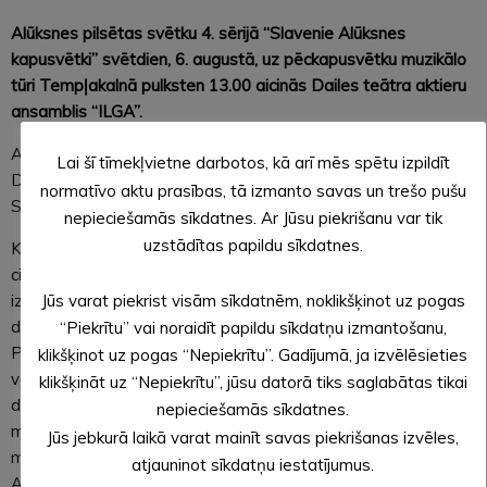
Alūksnes pilsētas svētku 4. sērijā “Slavenie Alūksnes
kapusvētki” svētdien, 6. augustā, uz pēckapusvētku muzikālo
tūri Tempļakalnā pulksten 13.00 aicinās Dailes teātra aktieru
ansamblis “ILGA”.
Ansamblī “ILGA” apvienojušies, trīs atraktīvi un populāri
Lai šī tīmekļvietne darbotos, kā arī mēs spētu izpildīt
Dailes teātra dziedošie aktieri: Lauris Subatnieks, Gundars
normatīvo aktu prasības, tā izmanto savas un trešo pušu
Silakaktiņš un Aldis Siliņš.
nepieciešamās sīkdatnes. Ar Jūsu piekrišanu var tik
uzstādītas papildu sīkdatnes.
Kopš 2005. gada dažādās Latvijas koncertzālēs, pilsētās un
ciemos, “ILGA” ir priecējusi savus skatītājus un klausītājus,
Jūs varat piekrist visām sīkdatnēm, noklikšķinot uz pogas
izpildot dažādas dzejas un dziesmu montāžas, tajā skaitā
dziesmas no teātra izrādēm, dejojamas un līdzi dziedamas R.
“Piekrītu” vai noraidīt papildu sīkdatņu izmantošanu,
Paula, Z. Liepiņa un Im. Kalniņa sirds dziesmas, īpaši dāmām
klikšķinot uz pogas “Nepiekrītu”. Gadījumā, ja izvēlēsieties
veidotu programmu ar latviešu erotisko dzeju, ansambļa 10
klikšķināt uz “Nepiekrītu”, jūsu datorā tiks saglabātas tikai
dzimšanas dienai veltīto koncertprogrammu “17 pansionāta
nepieciešamās sīkdatnes.
mirkļi” un sociāli-politiski humoristisko V. Artava un R. Paula
Jūs jebkurā laikā varat mainīt savas piekrišanas izvēles,
muzikāli dramatisko uzvedumu “Rīgā dzīvot nav ne vainas!”.
atjauninot sīkdatņu iestatījumus.
Ansamblis “ILGA” garantē saviem klausītājiem labu