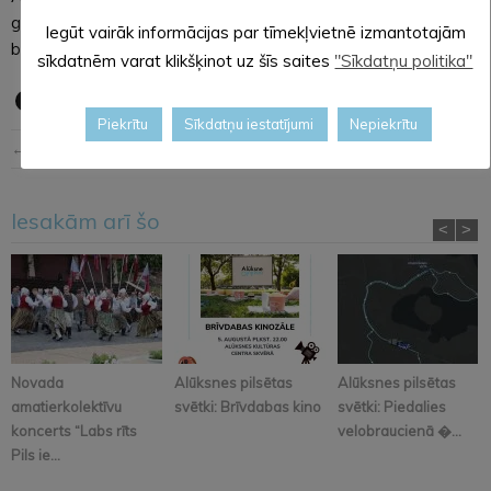
garastāvokli, kārtīgu līdzi dziedāšanu un sirsnīgu kopā
Iegūt vairāk informācijas par tīmekļvietnē izmantotajām
būšanu!
sīkdatnēm varat klikšķinot uz šīs saites
"Sīkdatņu politika"
Piekrītu
Sīkdatņu iestatījumi
Nepiekrītu
← Iepriekšējā ziņa
Nākošā ziņa →
Iesakām arī šo
<
>
Novada
Alūksnes pilsētas
Alūksnes pilsētas
amatierkolektīvu
svētki: Brīvdabas kino
svētki: Piedalies
koncerts “Labs rīts
velobraucienā �...
Pils ie...