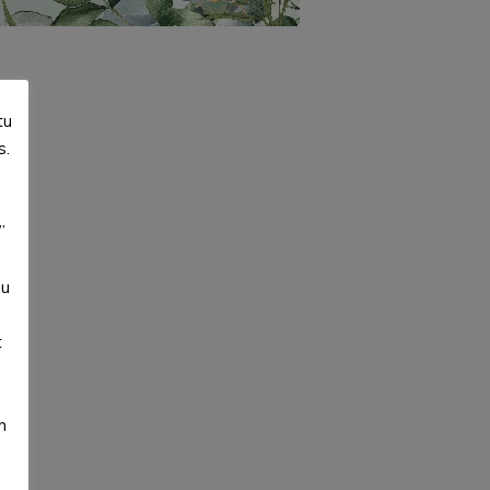
tu
s.
”
su
t
m