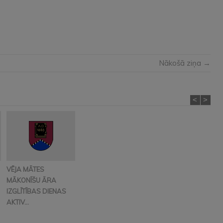
Nākošā ziņa →
<
>
VĒJA MĀTES
MĀKONĪŠU ĀRA
IZGLĪTĪBAS DIENAS
AKTIV...