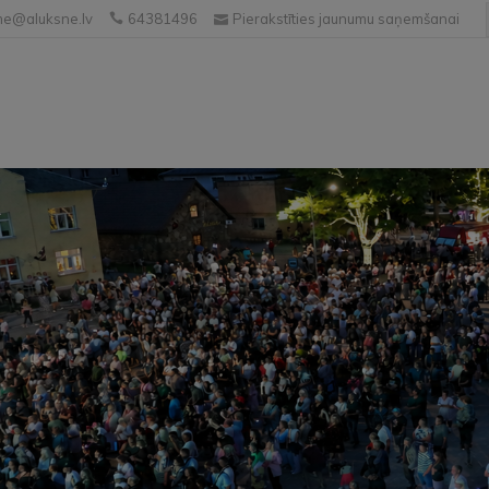
e@aluksne.lv
64381496
Pierakstīties jaunumu saņemšanai