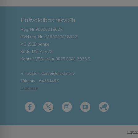
Pašvaldības rekvizīti
Reģ. Nr.90000018622
PVN reģ. Nr. LV 90000018622
AS „SEB banka”
Kods: UNLALV2X
Konts: LV58 UNLA 0025 0041 3033 5
E – pasts – dome@aluksne.lv
Tālrunis – 64381496
E-adrese
Lapas