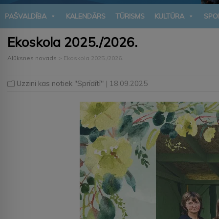
PAŠVALDĪBA
KALENDĀRS
TŪRISMS
KULTŪRA
SPO
Ekoskola 2025./2026.
Alūksnes novads
>
Ekoskola 2025./2026.
Uzzini kas notiek "Sprīdītī"
| 18.09.2025