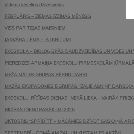
Vide un veselīgs dzīvesveids
FEBRUĀRIS – ZIEMAS IZZIŅAS MĒNESIS
VISS PAR TEJAS MAISIŅIEM
JANVĀRA TĒMA – ATKRITUMI
EKOSKOLA – BIOLOĢISKĀS DAUDZVEIDĪBAS UN VIDES UN 
PIEREDZES APMAIŅA EKOSKOLU PIRMSSKOLĀM JŪRMAL
MEŽA MĀTES GRUPAS BĒRNU DARBI
MAZĀS EKOPADOMES 5.GRUPAS “ZAĻIE ASNIŅI” DARBOJ
EKOSKOLU RĪCĪBAS DIENAS “NEKĀ LIEKA – VAIRĀK PRIEKA
RĪCĪBAS DIENU PASĀKUMI 2025
OKTOBRIS “SPRĪDĪTĪ” – MĀCĀMIES DZĪVOT SASKAŅĀ AR
SEPTEMBRĪ – DOMĀJAM ZAĻI UN KUSTAMIES AKTĪVI!