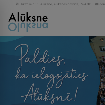
Dārza iela 11, Alūksne, Alūksnes novads, LV-4301
dom