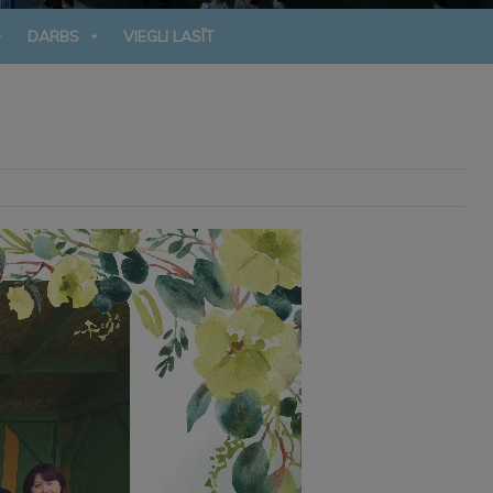
DARBS
VIEGLI LASĪT