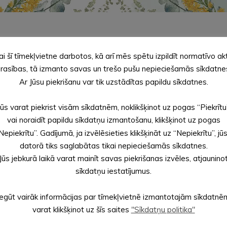
ai šī tīmekļvietne darbotos, kā arī mēs spētu izpildīt normatīvo ak
ĀTES
rasības, tā izmanto savas un trešo pušu nepieciešamās sīkdatne
Ar Jūsu piekrišanu var tik uzstādītas papildu sīkdatnes.
Jūs varat piekrist visām sīkdatnēm, noklikšķinot uz pogas “Piekrītu
vai noraidīt papildu sīkdatņu izmantošanu, klikšķinot uz pogas
Nepiekrītu”. Gadījumā, ja izvēlēsieties klikšķināt uz “Nepiekrītu”, jū
datorā tiks saglabātas tikai nepieciešamās sīkdatnes.
Jūs jebkurā laikā varat mainīt savas piekrišanas izvēles, atjaunino
sīkdatņu iestatījumus.
Iegūt vairāk informācijas par tīmekļvietnē izmantotajām sīkdatnē
varat klikšķinot uz šīs saites
"Sīkdatņu politika"