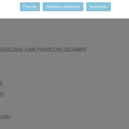
Piekrītu
Sīkdatņu iestatījumi
Nepiekrītu
VESELĪBAS JOMĀ PAVEIKTAIS DECEMBRĪ
Ā
AS
!”
 DABU