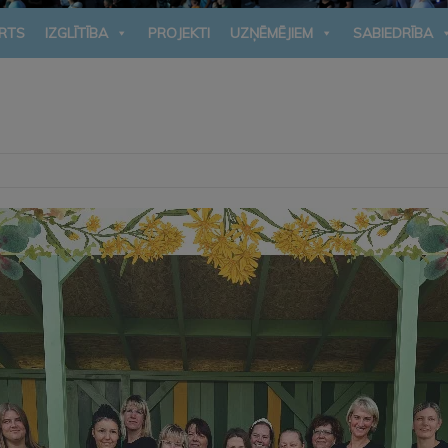
RTS
IZGLĪTĪBA
PROJEKTI
UZŅĒMĒJIEM
SABIEDRĪBA