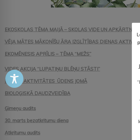
EKOSKOLAS TĒMA MAIJĀ – SKOLAS VIDE UN APKĀRTNE
L
VĒJA MĀTES MĀKONĪŠU ĀRA IZGLĪTĪBAS DIENAS AKTIVIT
p
EKOMĒNESIS APRĪLIS – TĒMA “MEŽS”
VIDES AKCIJA “LUPATIŅU BLĒŅU STĀSTI”
MARTA AKTIVITĀTES ŪDENS JOMĀ
“
BIOLOĢISKĀ DAUDZVEIDĪBA
Ģimeņu audits
30. marts bezatkritumu diena
Atkritumu audits