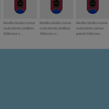
Medību tiesību nomai
Medību tiesību nomai
Medību tiesību nomai
nododamās platības
nododamās platības
nododamie zemes
Alūksnes n...
Alūksnes n...
gabali Alūksnes...