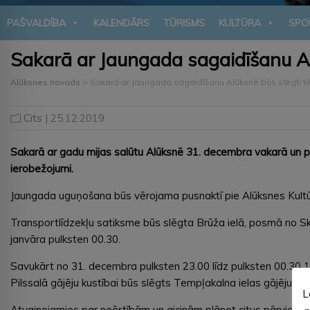
PAŠVALDĪBA
KALENDĀRS
TŪRISMS
KULTŪRA
SPO
Sakarā ar Jaungada sagaidīšanu Alūk
Alūksnes novads
>
Sakarā ar Jaungada sagaidīšanu Alūksnē būs slēgti tilt
Cits
| 25.12.2019
Sakarā ar gadu mijas salūtu Alūksnē 31. decembra vakarā un p
ierobežojumi.
Jaungada uguņošana būs vērojama pusnaktī pie Alūksnes Kultūr
Transportlīdzekļu satiksme būs slēgta Brūža ielā, posmā no Skol
janvāra pulksten 00.30.
Savukārt no 31. decembra pulksten 23.00 līdz pulksten 00.30 1.
Pilssalā gājēju kustībai būs slēgts Tempļakalna ielas gājēju tilts 
L
Atvainojamies par neērtībām un aicinām plānot citus pārvieto