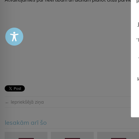
p
“
← Iepriekšējā ziņa
Iesakām arī šo