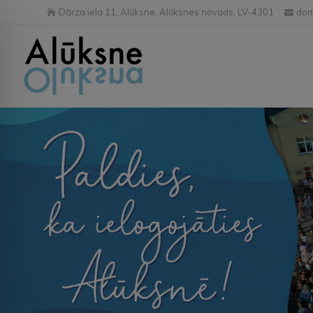
Dārza iela 11, Alūksne, Alūksnes novads, LV-4301
dom