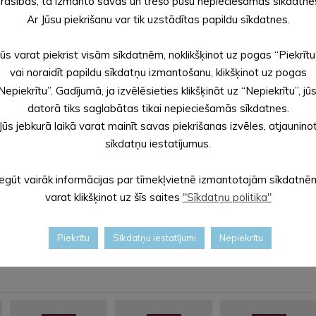
rasības, tā izmanto savas un trešo pušu nepieciešamās sīkdatne
Ar Jūsu piekrišanu var tik uzstādītas papildu sīkdatnes.
Sagatavoja: Evita APLO
Alūksnes novada pašvaldības sabiedrisko attiecību speciāli
Jūs varat piekrist visām sīkdatnēm, noklikšķinot uz pogas “Piekrītu
vai noraidīt papildu sīkdatņu izmantošanu, klikšķinot uz pogas
Nepiekrītu”. Gadījumā, ja izvēlēsieties klikšķināt uz “Nepiekrītu”, jū
datorā tiks saglabātas tikai nepieciešamās sīkdatnes.
Jūs jebkurā laikā varat mainīt savas piekrišanas izvēles, atjaunino
sīkdatņu iestatījumus.
Iegūt vairāk informācijas par tīmekļvietnē izmantotajām sīkdatnē
varat klikšķinot uz šīs saites
"Sīkdatņu politika"
Piekrītu
Sīkdatņu iestatījumi
Nepiekrītu