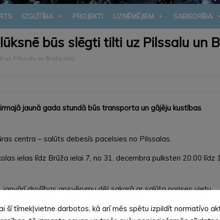
RTS
IZGLĪTĪBA
PROJEKTI
UZŅĒMĒJIEM
SABIEDRĪBA
snē būs slēgti tilti uz Pilssalu un B
i uz Pilssalu un Brūža iela
irmajā jaunā gada stundā būs transporta un gājēju kustības
as centra – salūts debesīs pacelsies no Pilssalas.
as ielas līdz Brūža ielai 7, no 31. decembra pulksten 20.00 līdz 1
 janvārī drošības apsvērumu dēļ sakarā ar salūta norises vietu
un Pilssalas ielas tilts.
ai šī tīmekļvietne darbotos, kā arī mēs spētu izpildīt normatīvo ak
šanās maršrutus.