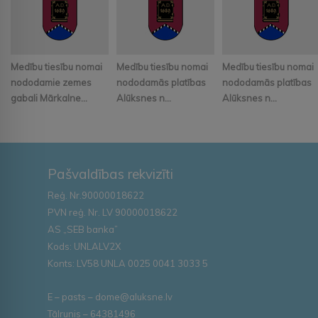
Medību tiesību nomai
Medību tiesību nomai
Medību tiesību nomai
nododamie zemes
nododamās platības
nododamās platības
gabali Mārkalne...
Alūksnes n...
Alūksnes n...
Pašvaldības rekvizīti
Reģ. Nr.90000018622
PVN reģ. Nr. LV 90000018622
AS „SEB banka”
Kods: UNLALV2X
Konts: LV58 UNLA 0025 0041 3033 5
E – pasts – dome@aluksne.lv
Tālrunis – 64381496