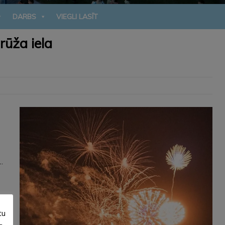
DARBS
VIEGLI LASĪT
rūža iela
.
tu