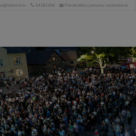
e@aluksne.lv
64381496
Pierakstīties jaunumu saņemšanai