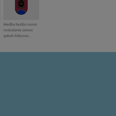
Medību tiesību nomai
nododamie zemes
gabali Alūksnes...