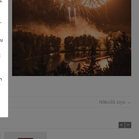
s.
KA,
ste
”
su
t
m
Nākošā ziņa →
<
>