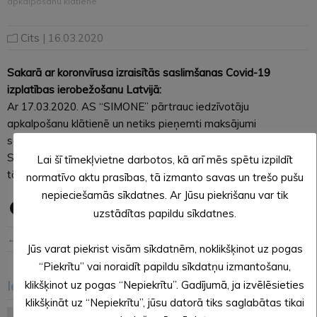
apkalpošanu klātienē
Cits
| 16.03.2020
Sakarā ar koronvīrusa izraisītās saslimšanas Covid-19
izplatības ierobežošanu Latvijā:
Ar 17.03.2020. AS “SIMONE” pārtrauc iedzīvotāju
apkalpošanu klātienē un netiks pieņemti maksājumi
sabiedrības kasē.
Saziņai aicinām izmantot e-pastu:
simone@simone.lv
un
Lai šī tīmekļvietne darbotos, kā arī mēs spētu izpildīt
tālruni: 64321793.
normatīvo aktu prasības, tā izmanto savas un trešo pušu
nepieciešamās sīkdatnes. Ar Jūsu piekrišanu var tik
uzstādītas papildu sīkdatnes.
← Iepriekšējā ziņa
Nākošā ziņa →
Jūs varat piekrist visām sīkdatnēm, noklikšķinot uz pogas
“Piekrītu” vai noraidīt papildu sīkdatņu izmantošanu,
Iesakām arī šo
klikšķinot uz pogas “Nepiekrītu”. Gadījumā, ja izvēlēsieties
<
>
klikšķināt uz “Nepiekrītu”, jūsu datorā tiks saglabātas tikai