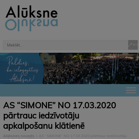
AS “SIMONE” NO 17.03.2020
pārtrauc iedzīvotāju
apkalpošanu klātienē
Alūksnes novads
>
AS “SIMONE” NO 17.03.2020 pārtrauc iedzīvotāju