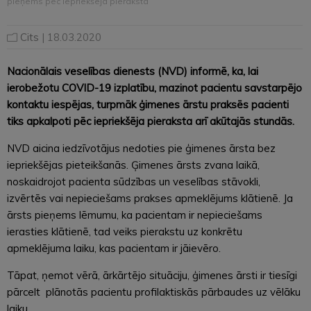
pieņems pēc iepriekšēja pieraksta
Cits
| 18.03.2020
Nacionālais veselības dienests (NVD) informē, ka, lai
ierobežotu COVID-19 izplatību, mazinot pacientu savstarpējo
kontaktu iespējas, turpmāk ģimenes ārstu praksēs pacienti
tiks apkalpoti pēc iepriekšēja pieraksta arī akūtajās stundās.
NVD aicina iedzīvotājus nedoties pie ģimenes ārsta bez
iepriekšējas pieteikšanās. Ģimenes ārsts zvana laikā,
noskaidrojot pacienta sūdzības un veselības stāvokli,
izvērtēs vai nepieciešams prakses apmeklējums klātienē. Ja
ārsts pieņems lēmumu, ka pacientam ir nepieciešams
ierasties klātienē, tad veiks pierakstu uz konkrētu
apmeklējuma laiku, kas pacientam ir jāievēro.
Tāpat, ņemot vērā, ārkārtējo situāciju, ģimenes ārsti ir tiesīgi
pārcelt plānotās pacientu profilaktiskās pārbaudes uz vēlāku
laiku.