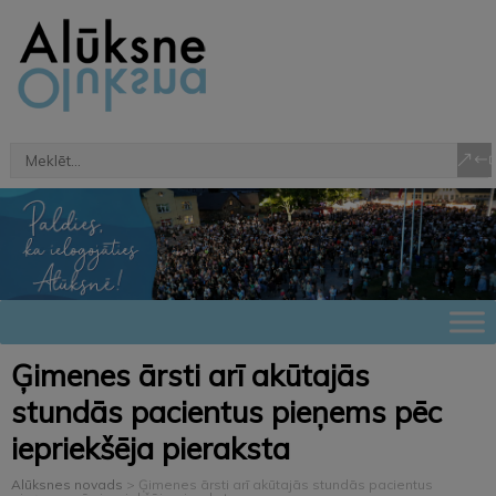
Ģimenes ārsti arī akūtajās
stundās pacientus pieņems pēc
iepriekšēja pieraksta
Alūksnes novads
>
Ģimenes ārsti arī akūtajās stundās pacientus