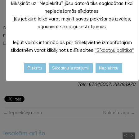
līdz ceturtdienai no plkst. 8.30 – 17.00, bet piektdienās no
klikšķināt uz “Nepiekrītu”, jūsu datorā tiks saglabātas tikai
plkst. 8.30 – 15.00. Pirmssvētku dienās: no plkst. 8.30 –
nepieciešamās sīkdatnes.
16.00.
Jūs jebkurā laikā varat mainīt savas piekrišanas izvēles,
atjauninot sīkdatņu iestatījumus.
NVD aicina iedzīvotājus rīkoties atbildīgi, ievērojot veselības
nozares speciālistu un
Slimības un profilakses centra
norādījumus
.
Iegūt vairāk informācijas par tīmekļvietnē izmantotajām
sīkdatnēm varat klikšķinot uz šīs saites
"Sīkdatņu politika"
Informāciju sagatavoja:
Sintija Gulbe
Piekrītu
Sīkdatņu iestatījumi
Nepiekrītu
Nacionālā veselības dienesta
Sabiedrisko attiecību nodaļas vadītāja
Tālr.: 67045007; 28383970
← Iepriekšējā ziņa
Nākošā ziņa →
Iesakām arī šo
<
>