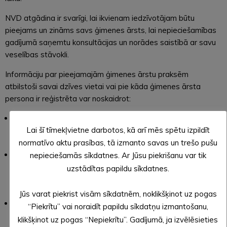
NVD atgādina ir svarīgi, lai ikvienam iedzīvotājam būtu
pieejams un zināms savs ģimenes ārsts, lai nepieciešamības
gadījumā saņemtu konsultācijas un norādes saistībā ar savu
veselības stāvokli.
Informāciju par pieejamajām ģimenes ārstu praksēm
atbilstoši savai dzīves vietai vai pie kāda ģimenes ārsta
persona ir reģistrēta var noskaidrot:
apmeklējot NVD mājas lapu www.vmnvd.gov.lv sadaļā
Lai šī tīmekļvietne darbotos, kā arī mēs spētu izpildīt
Veselības aprūpes pakalpojumi  Ģimenes ārsti atbilstoši
teritorijām;
normatīvo aktu prasības, tā izmanto savas un trešo pušu
E-veselības portālā www.eveseliba.gov.lv, autorizējoties
nepieciešamās sīkdatnes. Ar Jūsu piekrišanu var tik
sadaļā “Iedzīvotājs” ar kādu no drošas piekļuves
uzstādītas papildu sīkdatnes.
līdzekļiem: internetbankas piekļuves datiem, elektronisko
parakstu vai personas apliecību (eID);
Jūs varat piekrist visām sīkdatnēm, noklikšķinot uz pogas
zvanot uz Nacionālā veselības dienesta bezmaksas
“Piekrītu” vai noraidīt papildu sīkdatņu izmantošanu,
informatīvo tālruni 8000 1234. Darba laiks – no pirmdienas
klikšķinot uz pogas “Nepiekrītu”. Gadījumā, ja izvēlēsieties