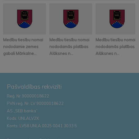
Medību tiesību nomai
Medību tiesību nomai
Medību tiesību nomai
nododamie zemes
nododamās platības
nododamās platības
gabali Mārkalne...
Alūksnes n...
Alūksnes n...
Pašvaldības rekvizīti
Reģ. Nr.90000018622
PVN reģ. Nr. LV 90000018622
AS „SEB banka”
Kods: UNLALV2X
Konts: LV58 UNLA 0025 0041 3033 5