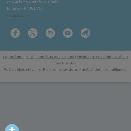
E – pasts – dome@aluksne.lv
Tālrunis – 64381496
E-adrese
Lapas karte
|
Piekļūstamības paziņojums
|
Privātuma un sīkdatņu politika
tīmekļa vietnē
|
Pašreizējais stāvoklis: Piekrišana nav dota.
Mainīt sīkdatņu iestatījumus.