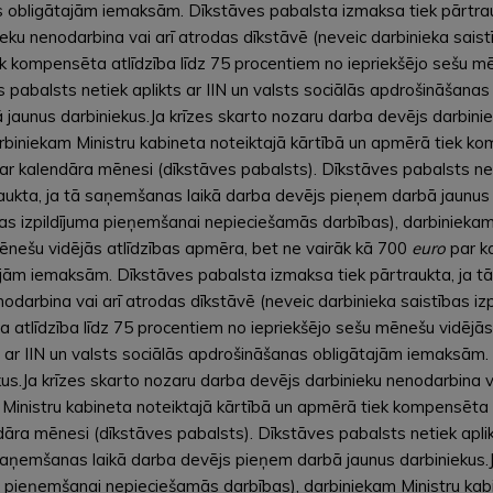
nas obligātajām iemaksām. Dīkstāves pabalsta izmaksa tiek pārtr
ieku nenodarbina vai arī atrodas dīkstāvē (neveic darbinieka sais
k kompensēta atlīdzība līdz 75 procentiem no iepriekšējo sešu mē
 pabalsts netiek aplikts ar IIN un valsts sociālās apdrošināšan
jaunus darbiniekus.Ja krīzes skarto nozaru darba devējs darbinie
rbiniekam Ministru kabineta noteiktajā kārtībā un apmērā tiek kom
r kalendāra mēnesi (dīkstāves pabalsts). Dīkstāves pabalsts neti
ukta, ja tā saņemšanas laikā darba devējs pieņem darbā jaunus d
bas izpildījuma pieņemšanai nepieciešamās darbības), darbiniekam
ēnešu vidējās atlīdzības apmēra, bet ne vairāk kā 700
euro
par k
ātajām iemaksām. Dīkstāves pabalsta izmaksa tiek pārtraukta, ja
nodarbina vai arī atrodas dīkstāvē (neveic darbinieka saistības 
a atlīdzība līdz 75 procentiem no iepriekšējo sešu mēnešu vidējā
s ar IIN un valsts sociālās apdrošināšanas obligātajām iemaksām. 
.Ja krīzes skarto nozaru darba devējs darbinieku nenodarbina vai
Ministru kabineta noteiktajā kārtībā un apmērā tiek kompensēta 
āra mēnesi (dīkstāves pabalsts). Dīkstāves pabalsts netiek aplik
saņemšanas laikā darba devējs pieņem darbā jaunus darbiniekus.J
uma pieņemšanai nepieciešamās darbības), darbiniekam Ministru ka