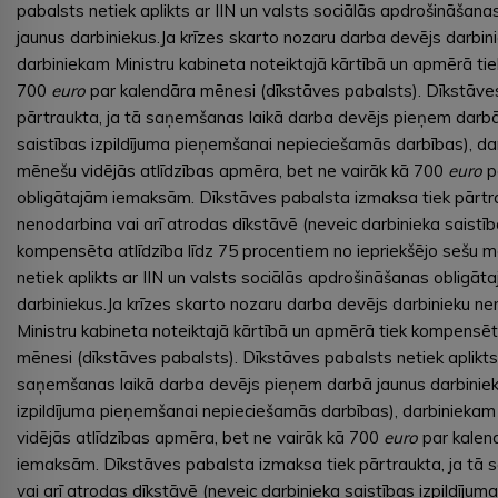
pabalsts netiek aplikts ar IIN un valsts sociālās apdrošināša
jaunus darbiniekus.Ja krīzes skarto nozaru darba devējs darbin
darbiniekam Ministru kabineta noteiktajā kārtībā un apmērā tie
700
euro
par kalendāra mēnesi (dīkstāves pabalsts). Dīkstāves
pārtraukta, ja tā saņemšanas laikā darba devējs pieņem darbā 
saistības izpildījuma pieņemšanai nepieciešamās darbības), da
mēnešu vidējās atlīdzības apmēra, bet ne vairāk kā 700
euro
pa
obligātajām iemaksām. Dīkstāves pabalsta izmaksa tiek pārtra
nenodarbina vai arī atrodas dīkstāvē (neveic darbinieka saistī
kompensēta atlīdzība līdz 75 procentiem no iepriekšējo sešu m
netiek aplikts ar IIN un valsts sociālās apdrošināšanas oblig
darbiniekus.Ja krīzes skarto nozaru darba devējs darbinieku ne
Ministru kabineta noteiktajā kārtībā un apmērā tiek kompensēt
mēnesi (dīkstāves pabalsts). Dīkstāves pabalsts netiek aplikt
saņemšanas laikā darba devējs pieņem darbā jaunus darbiniekus
izpildījuma pieņemšanai nepieciešamās darbības), darbiniekam 
vidējās atlīdzības apmēra, bet ne vairāk kā 700
euro
par kalend
iemaksām. Dīkstāves pabalsta izmaksa tiek pārtraukta, ja tā 
vai arī atrodas dīkstāvē (neveic darbinieka saistības izpildīj