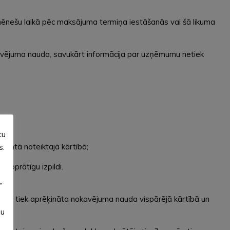
ēnešu laikā pēc maksājuma termiņa iestāšanās vai šā likuma
avējuma nauda, savukārt informācija par uzņēmumu netiek
tu
pantā noteiktajā kārtībā;
s.
abprātīgu izpildi.
”
odu tiek aprēķināta nokavējuma nauda vispārējā kārtībā un
su