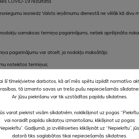
dies COVID-19 rezultātā.
sniegumu iesniedz Valsts ieņēmumu dienestā ne vēlāk kā divu m
 nodokļu samaksas termiņa pagarinājums, netiek aprēķināta nok
a pagarinājumu var atcelt, ja nodokļu maksātājs:
mu noteiktos termiņus;
ikumos noteiktajos termiņos;
ai šī tīmekļvietne darbotos, kā arī mēs spētu izpildīt normatīvo ak
ksas termiņš pagarināts likuma “
Par nodokļiem un nodevām
”
24.
rasības, tā izmanto savas un trešo pušu nepieciešamās sīkdatne
Ar Jūsu piekrišanu var tik uzstādītas papildu sīkdatnes.
inistrācija ir pieņēmusi lēmumu par nokavēto nodokļu maksājumu l
Jūs varat piekrist visām sīkdatnēm, noklikšķinot uz pogas “Piekrītu
vai noraidīt papildu sīkdatņu izmantošanu, klikšķinot uz pogas
ājumu, nesamaksātajai pamatparāda daļai par visu kavējuma peri
em un nodevām
” noteiktajā kārtībā.
Nepiekrītu”. Gadījumā, ja izvēlēsieties klikšķināt uz “Nepiekrītu”, jū
datorā tiks saglabātas tikai nepieciešamās sīkdatnes.