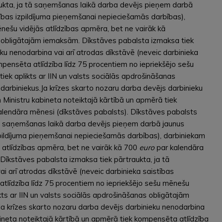
aukta, ja tā saņemšanas laikā darba devējs pieņem darbā
tības izpildījuma pieņemšanai nepieciešamās darbības),
nešu vidējās atlīdzības apmēra, bet ne vairāk kā
as obligātajām iemaksām. Dīkstāves pabalsta izmaksa tiek
ku nenodarbina vai arī atrodas dīkstāvē (neveic darbinieka
pensēta atlīdzība līdz 75 procentiem no iepriekšējo sešu
ek aplikts ar IIN un valsts sociālās apdrošināšanas
arbiniekus.Ja krīzes skarto nozaru darba devējs darbinieku
 Ministru kabineta noteiktajā kārtībā un apmērā tiek
alendāra mēnesi (dīkstāves pabalsts). Dīkstāves pabalsts
 tā saņemšanas laikā darba devējs pieņem darbā jaunus
izpildījuma pieņemšanai nepieciešamās darbības), darbiniekam
s atlīdzības apmēra, bet ne vairāk kā 700
euro
par kalendāra
Dīkstāves pabalsta izmaksa tiek pārtraukta, ja tā
 arī atrodas dīkstāvē (neveic darbinieka saistības
atlīdzība līdz 75 procentiem no iepriekšējo sešu mēnešu
ts ar IIN un valsts sociālās apdrošināšanas obligātajām
a krīzes skarto nozaru darba devējs darbinieku nenodarbina
bineta noteiktajā kārtībā un apmērā tiek kompensēta atlīdzība