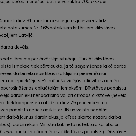
iekšējos sešos mēnešos, bet ne vairāk kā 700
eiro
par
. marta līdz 31. martam iesniegums jāiesniedz līdz
eta noteikumos Nr. 165 noteiktiem kritērijiem, dīkstāves
dzējiem Latvijā.
 darba devējs.
ineta lēmums par ārkārtējo situāciju. Turklāt dīkstāves
balsta izmaksa tiek pārtraukta, ja tā saņemšanas laikā darba
neveic darbinieka saistības izpildījuma pieņemšanai
iem no iepriekšējo sešu mēnešu vidējās atlīdzības apmēra,
lās apdrošināšanas obligātajām iemaksām. Dīkstāves pabalsta
vējs darbinieku nenodarbina vai arī atrodas dīkstāvē (neveic
ērā tiek kompensēta atlīdzība līdz 75 procentiem no
es pabalsts netiek aplikts ar IIN un valsts sociālās
m darbā jaunus darbiniekus.Ja krīzes skarto nozaru darba
bas), darbiniekam Ministru kabineta noteiktajā kārtībā un
00
euro
par kalendāra mēnesi (dīkstāves pabalsts). Dīkstāves