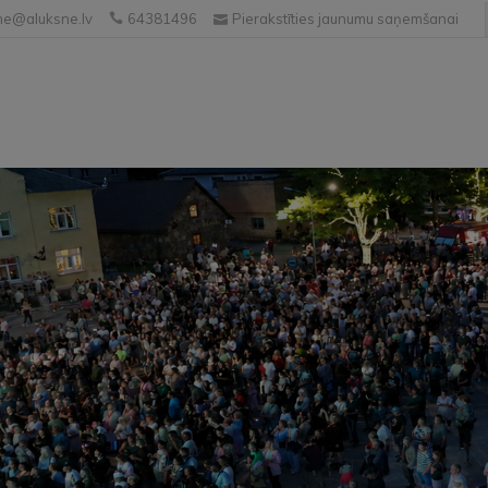
e@aluksne.lv
64381496
Pierakstīties jaunumu saņemšanai