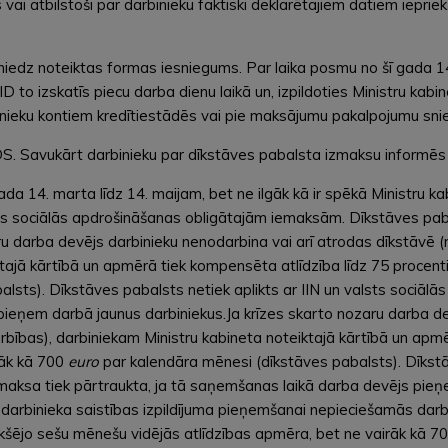
 vai atbilstoši par darbinieku faktiski deklarētajiem datiem iepr
iedz noteiktas formas iesniegums. Par laika posmu no šī gada 14
to izskatīs piecu darba dienu laikā un, izpildoties Ministru kabin
nieku kontiem kredītiestādēs vai pie maksājumu pakalpojumu snie
S. Savukārt darbinieku par dīkstāves pabalsta izmaksu informēs
14. marta līdz 14. maijam, bet ne ilgāk kā ir spēkā Ministru kab
lsts sociālās apdrošināšanas obligātajām iemaksām. Dīkstāves pa
u darba devējs darbinieku nenodarbina vai arī atrodas dīkstāvē (
tajā kārtībā un apmērā tiek kompensēta atlīdzība līdz 75 procent
lsts). Dīkstāves pabalsts netiek aplikts ar IIN un valsts sociā
pieņem darbā jaunus darbiniekus.Ja krīzes skarto nozaru darba de
rbības), darbiniekam Ministru kabineta noteiktajā kārtībā un apm
rāk kā 700
euro
par kalendāra mēnesi (dīkstāves pabalsts). Dīkstāv
ksa tiek pārtraukta, ja tā saņemšanas laikā darba devējs pieņe
 darbinieka saistības izpildījuma pieņemšanai nepieciešamās darbī
kšējo sešu mēnešu vidējās atlīdzības apmēra, bet ne vairāk kā 7