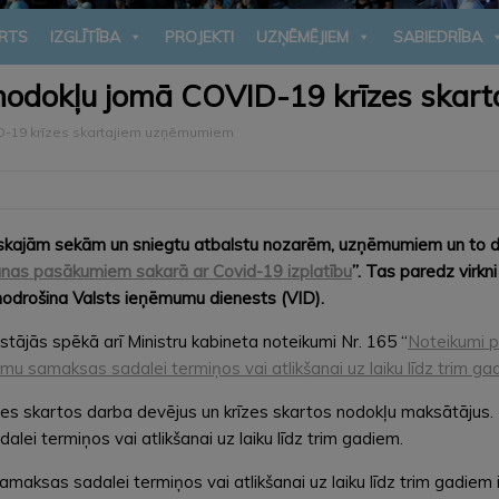
RTS
IZGLĪTĪBA
PROJEKTI
UZŅĒMĒJIEM
SABIEDRĪBA
 nodokļu jomā COVID-19 krīzes ska
D-19 krīzes skartajiem uzņēmumiem
iskajām sekām un sniegtu atbalstu nozarēm, uzņēmumiem un to dar
nas pasākumiem sakarā ar Covid-19 izplatību
”. Tas paredz
virk
nodrošina Valsts ieņēmumu dienests (VID).
 stājās spēkā arī Ministru kabineta noteikumi Nr. 165 “
Noteikumi p
u samaksas sadalei termiņos vai atlikšanai uz laiku līdz trim ga
rīzes skartos darba devējus un krīzes skartos nodokļu maksātājus.
 termiņos vai atlikšanai uz laiku līdz trim gadiem.
s sadalei termiņos vai atlikšanai uz laiku līdz trim gadiem ir tie