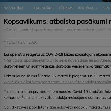
PAŠVALDĪBA
KALENDĀRS
TŪRISMS
KULTŪRA
SPO
Kopsavilkums: atbalsta pasākumi
Alūksnes novads
>
Kopsavilkums: atbalsta pasākumi nodokļu jomā COVI
Cits
| 02.04.2020
Lai operatīvi reaģētu uz COVID-19 krīzes izraisītajām ekonom
“
Par valsts apdraudējuma un tā seku novēršanas un pārvarēša
darbiniekiem un saimnieciskās darbības veicējiem, ko turpmāk 
Līdz ar jauno likumu šī gada 26. martā ir pieņemti un 28. martā
kvalificējas dīkstāves pabalstam un nokavēto nodokļu maksājum
Tie nosaka kritērijus, pēc kuriem nosaka Covid-19 izraisītās k
kompensēšanai un nokavēto nodokļu maksājumu samaksas sadalei
Gan dīkstāves pabalstam, gan nokavēto nodokļu maksājumu samaksa