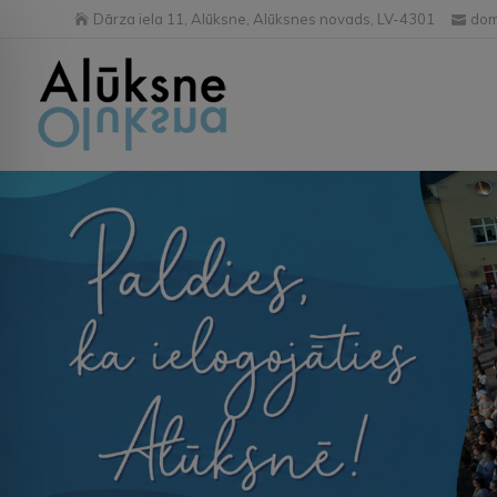
Dārza iela 11, Alūksne, Alūksnes novads, LV-4301
dom