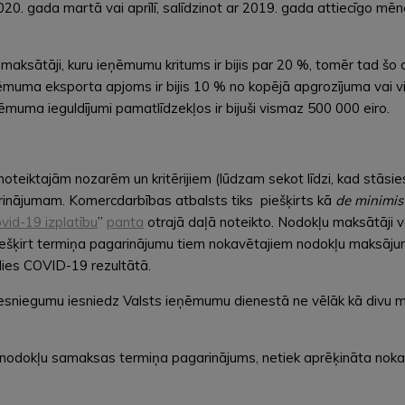
0. gada martā vai aprīlī, salīdzinot ar 2019. gada attiecīgo mēne
 maksātāji, kuru ieņēmumu kritums ir bijis par 20 %, tomēr tad šo
ēmuma eksporta apjoms ir bijis 10 % no kopējā apgrozījuma vai 
muma ieguldījumi pamatlīdzekļos ir bijuši vismaz 500 000 eiro.
noteiktajām nozarēm un kritērijiem (lūdzam sekot līdzi, kad stāsie
nājumam. Komercdarbības atbalsts tiks piešķirts kā
de minimis
id-19 izplatību
”
panta
otrajā daļā noteikto. Nodokļu maksātāji var
piešķirt termiņa pagarinājumu tiem nokavētajiem nodokļu maksāju
dies COVID-19 rezultātā.
sniegumu iesniedz Valsts ieņēmumu dienestā ne vēlāk kā divu m
 nodokļu samaksas termiņa pagarinājums, netiek aprēķināta nok