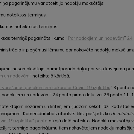
a pagarinājumu var atcelt, ja nodokļu maksātājs:
mu noteiktos termiņus;
ikumos noteiktajos termiņos;
ksas termiņš pagarināts likuma “
Par nodokļiem un nodevām
”
24.
inistrācija ir pieņēmusi lēmumu par nokavēto nodokļu maksājumu l
ājumu, nesamaksātajai pamatparāda daļai par visu kavējuma peri
em un nodevām
” noteiktajā kārtībā.
ārvarēšanas pasākumiem sakarā ar Covid-19 izplatību
” 3.pantā n
Par nodokļiem un nodevām” 24.panta pirmo daļu vai 26.panta 11.-1
noteiktajām nozarēm un kritērijiem (lūdzam sekot līdzi, kad stāsie
nājumam. Komercdarbības atbalsts tiks piešķirts kā
de minimis
id-19 izplatību
”
panta
otrajā daļā noteikto. Nodokļu maksātāji var
piešķirt termiņa pagarinājumu tiem nokavētajiem nodokļu maksāju