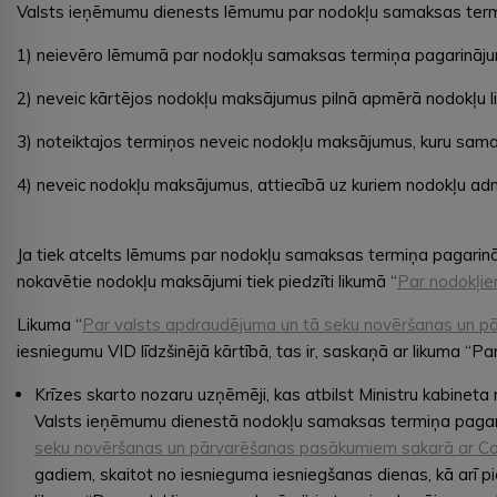
Valsts ieņēmumu dienests lēmumu par nodokļu samaksas termiņ
1) neievēro lēmumā par nodokļu samaksas termiņa pagarināju
2) neveic kārtējos nodokļu maksājumus pilnā apmērā nodokļu l
3) noteiktajos termiņos neveic nodokļu maksājumus, kuru sama
4) neveic nodokļu maksājumus, attiecībā uz kuriem nodokļu adm
Ja tiek atcelts lēmums par nodokļu samaksas termiņa pagarin
nokavētie nodokļu maksājumi tiek piedzīti likumā “
Par nodokļi
Likuma “
Par valsts apdraudējuma un tā seku novēršanas un p
iesniegumu VID līdzšinējā kārtībā, tas ir, saskaņā ar likuma “
Krīzes skarto nozaru uzņēmēji, kas atbilst Ministru kabineta 
Valsts ieņēmumu dienestā nodokļu samaksas termiņa pagari
seku novēršanas un pārvarēšanas pasākumiem sakarā ar Cov
gadiem, skaitot no iesnieguma iesniegšanas dienas, kā arī 