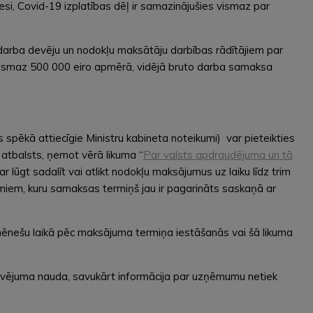
si, Covid-19 izplatības dēļ ir samazinājušies vismaz par
 darba devēju un nodokļu maksātāju darbības rādītājiem par
vismaz 500 000 eiro apmērā, vidējā bruto darba samaksa
s spēkā attiecīgie Ministru kabineta noteikumi) var pieteikties
atbalsts, ņemot vērā likuma “
Par valsts apdraudējuma un tā
 lūgt sadalīt vai atlikt nodokļu maksājumus uz laiku līdz trim
miem, kuru samaksas termiņš jau ir pagarināts saskaņā ar
ēnešu laikā pēc maksājuma termiņa iestāšanās vai šā likuma
avējuma nauda, savukārt informācija par uzņēmumu netiek