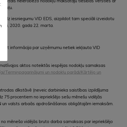
oteiktais neierobežo nodokļu maksātāju tiesības vērsties ar
t
3.daļu.
niedz iesniegumu VID EDS, aizpildot tam speciāli izveidotu
proti, 2020. gada 22. marta.
m
kārt informācija par uzņēmumu netiek iekļauta VID
 normatīvajos aktos noteiktās iespējas nodokļu samaksas
gi/Termiņpagarinājumi un nodokļu parādi/Kārtējo un
trodas dīkstāvē (neveic darbinieka saistības izpildījuma
dz 75 procentiem no iepriekšējo sešu mēnešu vidējās
IIN un valsts arbaās apdrošināšanas obligātajām iemaksām.
 no mēneša vidējās bruto darba samaksas par iepriekšējo