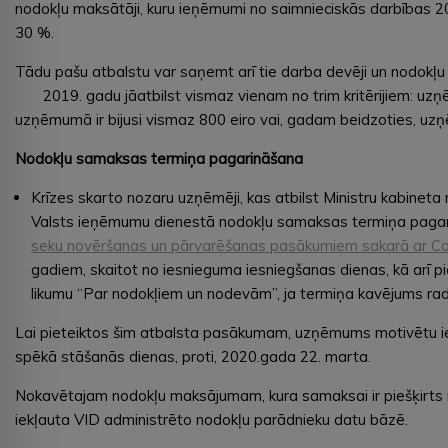
nodokļu maksātāji, kuru ieņēmumi no saimnieciskās darbības 202
30 %.
Tādu pašu atbalstu var saņemt arī tie darba devēji un nodokļu
2019. gadu jāatbilst vismaz vienam no trim kritērijiem: uzņ
uzņēmumā ir bijusi vismaz 800 eiro vai, gadam beidzoties, uzņē
Nodokļu samaksas termiņa pagarināšana
Krīzes skarto nozaru uzņēmēji, kas atbilst Ministru kabineta 
Valsts ieņēmumu dienestā nodokļu samaksas termiņa pagari
seku novēršanas un pārvarēšanas pasākumiem sakarā ar Cov
gadiem, skaitot no iesnieguma iesniegšanas dienas, kā arī 
likumu “Par nodokļiem un nodevām”, ja termiņa kavējums ra
Lai pieteiktos šim atbalsta pasākumam, uzņēmums motivētu ie
spēkā stāšanās dienas, proti, 2020.gada 22. marta.
Nokavētajam nodokļu maksājumam, kura samaksai ir piešķirts
iekļauta VID administrēto nodokļu parādnieku datu bāzē.