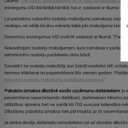
Likuma “
Par valsts apdraudējuma un tā seku novēršanas un p
iesniegumu VID līdzšinējā kārtībā, tas ir, saskaņā ar likuma “
Lai pieteiktos nokavēto nodokļu maksājumu samaksas sadalei ter
veidlapu, ne vēlāk kā divu mēnešu laikā pēc maksājuma termiņa
Saņemtos iesniegumus VID izvērtē saskaņā ar likumā “Par n
Nokavētajam nodokļu maksājumam, kura samaksai ir piešķirts 
administrēto nodokļu parādnieku datu bāzē.
Savukārt tie nodokļu maksātāji, kuri šobrīd neatbilst MK notei
termiņa atlikšanai un pagarināšanai līdz vienam gadam. Plašāk
nokavēto nodokļu maksājumu sadalīšana termiņos
”.
Pabalsta izmaksa dīkstāvē esošo uzņēmumu darbiniekiem
Ja 
pieņemšanai nepieciešamās darbības), darbiniekam Ministru kab
atlīdzības apmēra, bet ne vairāk kā 700
euro
par kalendāra mēn
Dīkstāves pabalsta izmaksa tiek pārtraukta, ja tā saņemšanas
Ja darba devējs darbinieku nenodarbina vai arī atrodas dīkstā