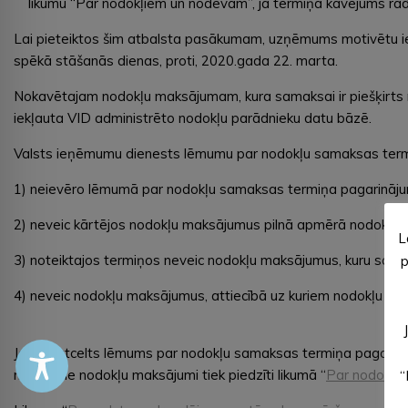
likumu “Par nodokļiem un nodevām”, ja termiņa kavējums ra
Lai pieteiktos šim atbalsta pasākumam, uzņēmums motivētu ie
spēkā stāšanās dienas, proti, 2020.gada 22. marta.
Nokavētajam nodokļu maksājumam, kura samaksai ir piešķirts
iekļauta VID administrēto nodokļu parādnieku datu bāzē.
Valsts ieņēmumu dienests lēmumu par nodokļu samaksas termiņ
1) neievēro lēmumā par nodokļu samaksas termiņa pagarināju
2) neveic kārtējos nodokļu maksājumus pilnā apmērā nodokļu l
L
3) noteiktajos termiņos neveic nodokļu maksājumus, kuru sama
p
4) neveic nodokļu maksājumus, attiecībā uz kuriem nodokļu adm
Ja tiek atcelts lēmums par nodokļu samaksas termiņa pagarin
nokavētie nodokļu maksājumi tiek piedzīti likumā “
Par nodokļi
“