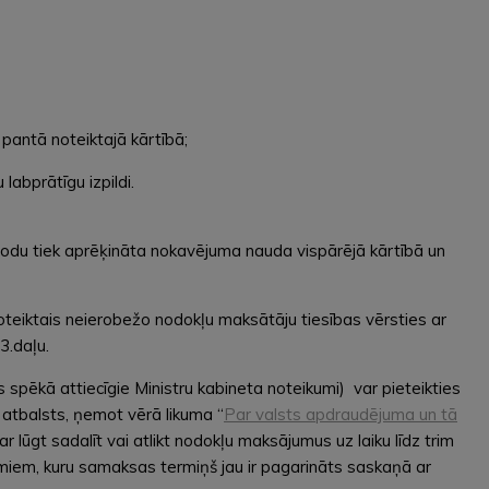
pantā noteiktajā kārtībā;
abprātīgu izpildi.
odu tiek aprēķināta nokavējuma nauda vispārējā kārtībā un
oteiktais neierobežo nodokļu maksātāju tiesības vērsties ar
3.daļu.
s spēkā attiecīgie Ministru kabineta noteikumi) var pieteikties
atbalsts, ņemot vērā likuma “
Par valsts apdraudējuma un tā
 lūgt sadalīt vai atlikt nodokļu maksājumus uz laiku līdz trim
miem, kuru samaksas termiņš jau ir pagarināts saskaņā ar