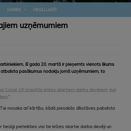
DARBS
VIEGLI LASĪT
rtajiem uzņēmumiem
biniekiem, šī gada 20. martā ir pieņemts vienots likums
ni atbalsta pasākumus nodokļu jomā uzņēmumiem, to
ar Covid-19 izraisītās krīzes skartiem darba devējiem, kuri
diem
”.
 Tie nosaka arī kārtību, kādā piesakās dīkstāves pabalsta
sīgi pieteikties visi tie krīzes skartie darba devēji un