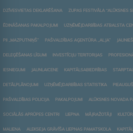
DZĪVESVIETAS DEKLARĒŠANA
ZUPAS FESTIVĀLA “ALŪKSNES S
ĒDINĀŠANAS PAKALPOJUMI
UZŅĒMĒJDARBĪBAS ATBALSTA CE
PII „MAZPUTNIŅŠ”
PAŠVALDĪBAS AĢENTŪRA „ALJA”
JAUNIEŠ
DELEĢĒŠANAS LĪGUMI
INVESTĪCIJU TERITORIJAS
PROFESIONĀ
IESNIEGUMI
JAUNLAICENE
KAPITĀLSABIEDRĪBAS
STARPTAU
DETĀLPLĀNOJUMI
UZŅĒMĒJDARBĪBAS STATISTIKA
PIEAUGUŠ
PAŠVALDĪBAS POLICIJA
PAKALPOJUMI
ALŪKSNES NOVADA P
SOCIĀLĀS APRŪPES CENTRI
LIEPNA
MĀJRAŽOTĀJI
KULTŪR
MALIENA
ALEKSEJA GRĀVĪŠA LIEPNAS PAMATSKOLA
KAPITĀ