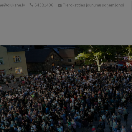
e@aluksne.lv
64381496
Pierakstīties jaunumu saņemšanai