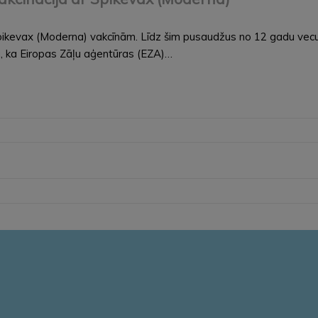
Spikevax (Moderna) vakcīnām. Līdz šim pusaudžus no 12 gadu vecum
ja, ka Eiropas Zāļu aģentūras (EZA)…