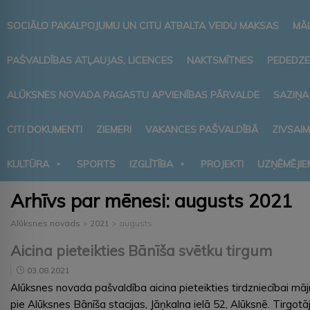
SOCIĀLO PAKALPOJUMU UN CITU ATBALTA VEIDU MAKSAS
MĀ
PAŠVALDĪBAS ATĻAUJAS, LICENCES
NAKTSMĪTNES
PEDEDZE
ALŪKSNES NOVADA PAGASTU APVIENĪBAS PĀRVALDE
SAZIŅA
CITI DOKUMENTI
ZIEMERI
VAKANCES PAŠVALDĪBĀ
ZIVSAI
KULTŪRA
SPORTS
IZGLĪTĪBA
PROJEKTI
UZŅĒMĒJIE
Arhīvs par mēnesi:
augusts 2021
Alūksnes novads
>
2021
>
augusts
Aicina pieteikties Bānīša svētku tirgum
03.08.2021
Alūksnes novada pašvaldība aicina pieteikties tirdzniecībai m
pie Alūksnes Bānīša stacijas, Jāņkalna ielā 52, Alūksnē. Tirgotāj