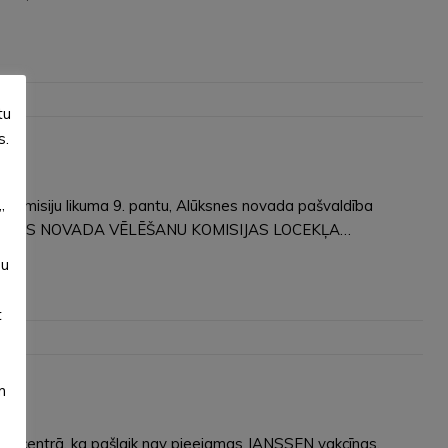
tu
s.
 komisiju likuma 9. pantu, Alūksnes novada pašvaldība
”
am. ALŪKSNES NOVADA VĒLĒŠANU KOMISIJAS LOCEKĻA…
su
t
m
jas centrā, ka pašlaik nav pieejamas JANSSEN vakcīnas.