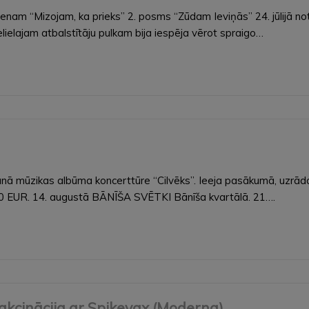
ienam “Mizojam, ka prieks” 2. posms “Zūdam Ieviņās” 24. jūlijā 
elielajam atbalstītāju pulkam bija iespēja vērot spraigo…
ā mūzikas albūma koncerttūre “Cilvēks”. Ieeja pasākumā, uzrādot
,00 EUR. 14. augustā BĀNĪŠA SVĒTKI Bānīša kvartālā. 21….
akcinācija ar Spikevax (Moderna)