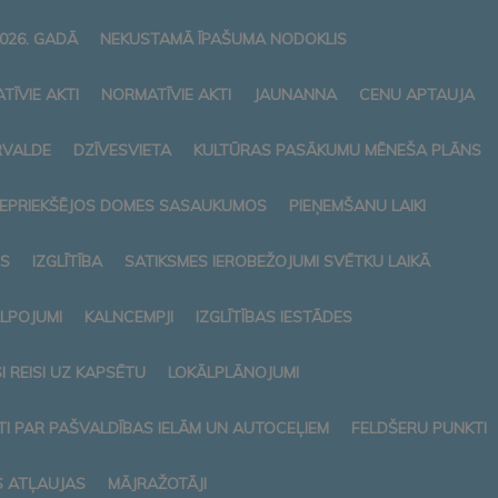
026. GADĀ
NEKUSTAMĀ ĪPAŠUMA NODOKLIS
TĪVIE AKTI
NORMATĪVIE AKTI
JAUNANNA
CENU APTAUJA
RVALDE
DZĪVESVIETA
KULTŪRAS PASĀKUMU MĒNEŠA PLĀNS
 IEPRIEKŠĒJOS DOMES SASAUKUMOS
PIEŅEMŠANU LAIKI
S
IZGLĪTĪBA
SATIKSMES IEROBEŽOJUMI SVĒTKU LAIKĀ
ALPOJUMI
KALNCEMPJI
IZGLĪTĪBAS IESTĀDES
 REISI UZ KAPSĒTU
LOKĀLPLĀNOJUMI
I PAR PAŠVALDĪBAS IELĀM UN AUTOCEĻIEM
FELDŠERU PUNKTI
S ATĻAUJAS
MĀJRAŽOTĀJI