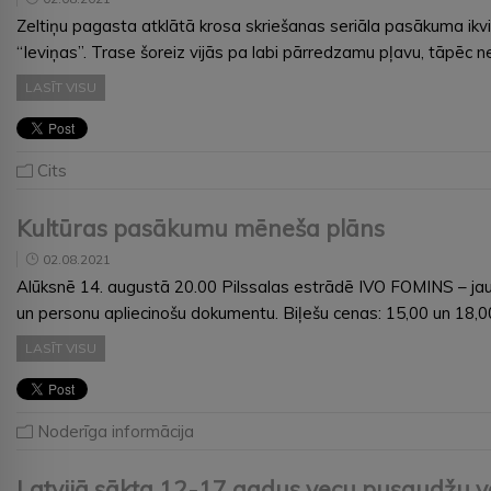
Zeltiņu pagasta atklātā krosa skriešanas seriāla pasākuma ikv
“Ieviņas”. Trase šoreiz vijās pa labi pārredzamu pļavu, tāpēc n
LASĪT VISU
Cits
Kultūras pasākumu mēneša plāns
02.08.2021
Alūksnē 14. augustā 20.00 Pilssalas estrādē IVO FOMINS – jaun
un personu apliecinošu dokumentu. Biļešu cenas: 15,00 un 18
LASĪT VISU
Noderīga informācija
Latvijā sākta 12-17 gadus vecu pusaudžu v