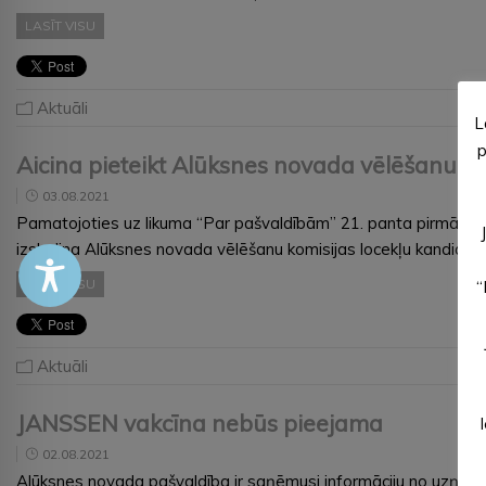
LASĪT VISU
Aktuāli
L
p
Aicina pieteikt Alūksnes novada vēlēšanu ko
03.08.2021
Pamatojoties uz likuma “Par pašvaldībām” 21. panta pirmās daļ
izsludina Alūksnes novada vēlēšanu komisijas locekļu kand
LASĪT VISU
“
Aktuāli
JANSSEN vakcīna nebūs pieejama
02.08.2021
Alūksnes novada pašvaldība ir saņēmusi informāciju no uzņēmu