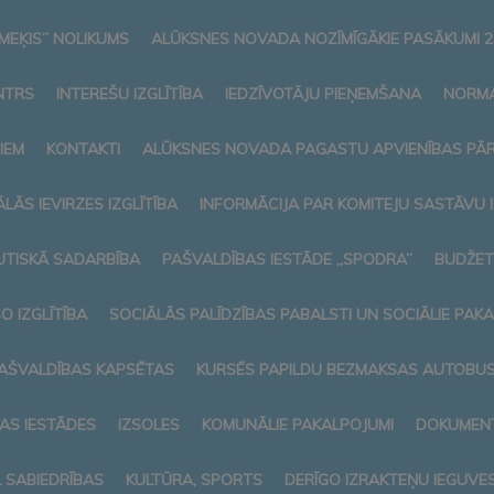
MEĶIS” NOLIKUMS
ALŪKSNES NOVADA NOZĪMĪGĀKIE PASĀKUMI 2
NTRS
INTEREŠU IZGLĪTĪBA
IEDZĪVOTĀJU PIEŅEMŠANA
NORMA
IEM
KONTAKTI
ALŪKSNES NOVADA PAGASTU APVIENĪBAS PĀ
LĀS IEVIRZES IZGLĪTĪBA
INFORMĀCIJA PAR KOMITEJU SASTĀVU
TISKĀ SADARBĪBA
PAŠVALDĪBAS IESTĀDE „SPODRA”
BUDŽET
O IZGLĪTĪBA
SOCIĀLĀS PALĪDZĪBAS PABALSTI UN SOCIĀLIE PAK
AŠVALDĪBAS KAPSĒTAS
KURSĒS PAPILDU BEZMAKSAS AUTOBUSI
AS IESTĀDES
IZSOLES
KOMUNĀLIE PAKALPOJUMI
DOKUMENT
L SABIEDRĪBAS
KULTŪRA, SPORTS
DERĪGO IZRAKTEŅU IEGUVE