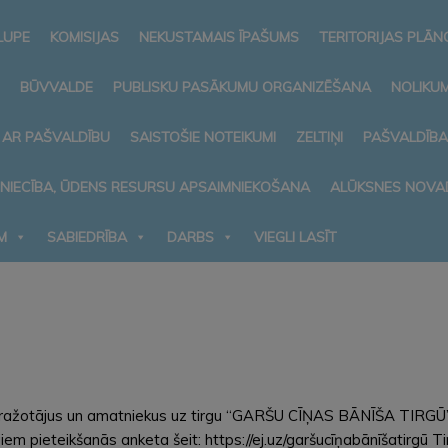
LUPE
KOMISIJAS
NEKUSTAMAIS ĪPAŠUMS
TERITORIJAS PLĀ
BŪVVALDE
PUBLISKU PASĀKUMU ORGANIZĒŠANA
NOLIKUM
 AR PAŠVALDĪBU
SAISTOŠIE NOTEIKUMI
ZELTIŅI
PAŠVALDĪB
MNIECĪBA, ŪDENS RESURSU APSAIMNIEKOŠANA
ALŪKSNES NOVA
M
SABIEDRĪBA
DARBS
VIEGLI LASĪT
ājražotājus un amatniekus uz tirgu “GARŠU CĪŅAS BĀNĪŠA TIRGŪ”. 
iem pieteikšanās anketa šeit: https://ej.uz/garšucīņabānīšatirgū Ti