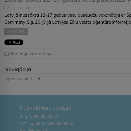
02.08.2021
Latvijā ir uzsākta 12-17 gadus vecu pusaudžu vakcinācija ar 
Comirnaty. Š.g. 20. jūlijā Latvijas Zāļu valsts aģentūra informē
LASĪT VISU
Noderīga informācija
Navigācija
Iepriekšējais
1
2
3
Pašvaldības rekvizīti
Reģ. Nr.90000018622
PVN reģ. Nr. LV 90000018622
AS „SEB banka”