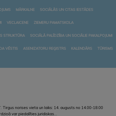
NOJUMS
MĀRKALNE
SOCIĀLĀS UN CITAS IESTĀDES
I
VECLAICENE
ZIEMERU PAMATSKOLA
AS STRUKTŪRA
SOCIĀLĀ PALĪDZĪBA UN SOCIĀLIE PAKALPOJUMI
DA VĒSTIS
ASENIZATORU REĢISTRS
KALENDĀRS
TŪRISMS
Tirgus norises vieta un laiks: 14. augusts no 14.00-18.00
rdziņā var piedalīties juridiskas…