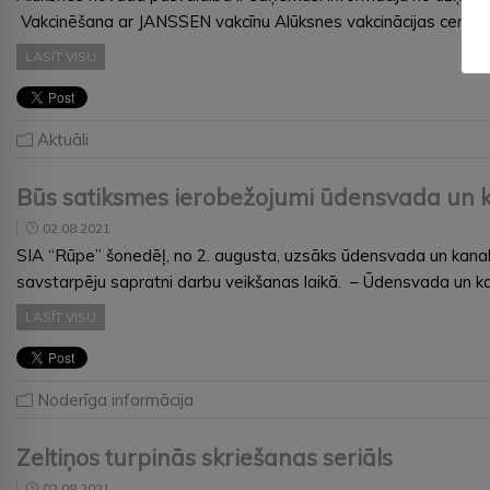
Vakcinēšana ar JANSSEN vakcīnu Alūksnes vakcinācijas centrā b
LASĪT VISU
Aktuāli
Būs satiksmes ierobežojumi ūdensvada un kan
02.08.2021
SIA “Rūpe” šonedēļ, no 2. augusta, uzsāks ūdensvada un kanalizā
savstarpēju sapratni darbu veikšanas laikā. – Ūdensvada un kan
LASĪT VISU
Noderīga informācija
Zeltiņos turpinās skriešanas seriāls
02.08.2021