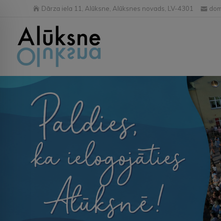
Dārza iela 11, Alūksne, Alūksnes novads, LV-4301
dom