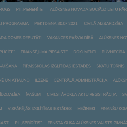
AROGS
PII „PIENENĪTE”
ALŪKSNES NOVADA SOCIĀLO LIETU PĀ
U PROGRAMMA
PIEKTDIENA 30.07.2021.
CIVILĀ AIZSARDZĪBA
DA DOMES DEPUTĀTI
VAKANCES PAŠVALDĪBĀ
ALŪKSNES NO
„PŪCĪTE”
FINANSĒJUMA PIESAISTE
DOKUMENTI
BŪVNIECĪBA
SĀKŠANA
PIRMSSKOLAS IZGLĪTĪBAS IESTĀDES
SKATU TORNIS
VĒ UN ATJAUNO
ILZENE
CENTRĀLĀ ADMINISTRĀCIJA
ALŪKS
LĪDZDALĪBA
ĪPAŠUMI
CIVILSTĀVOKĻA AKTU REĢISTRĀCIJA
SV
M
VISPĀRĒJĀS IZGLĪTĪBAS IESTĀDES
MEŽINIEKI
FINANŠU KOM
ASTI
PII „SPRĪDĪTIS”
ERNSTA GLIKA ALŪKSNES VALSTS ĢIMNĀZ