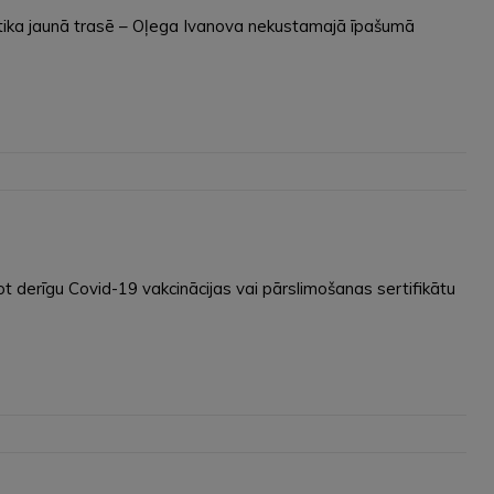
notika jaunā trasē – Oļega Ivanova nekustamajā īpašumā
 derīgu Covid-19 vakcinācijas vai pārslimošanas sertifikātu