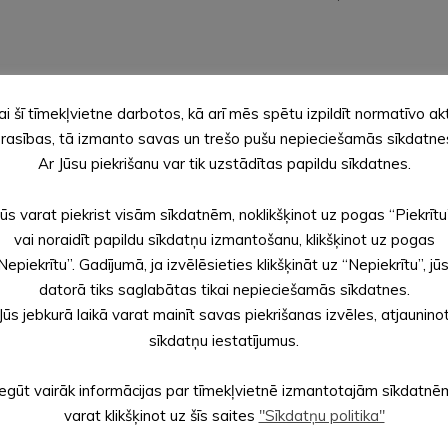
ai šī tīmekļvietne darbotos, kā arī mēs spētu izpildīt normatīvo ak
rasības, tā izmanto savas un trešo pušu nepieciešamās sīkdatne
misijas locekļu kandidātus
Ar Jūsu piekrišanu var tik uzstādītas papildu sīkdatnes.
as 27.punktu, Pašvaldības vēlēšanu komisiju un vēlēšanu iecirkņu
Jūs varat piekrist visām sīkdatnēm, noklikšķinot uz pogas “Piekrītu
idātu pieteikšanas termiņu no 2021. gada 2. līdz 18. august
vai noraidīt papildu sīkdatņu izmantošanu, klikšķinot uz pogas
Nepiekrītu”. Gadījumā, ja izvēlēsieties klikšķināt uz “Nepiekrītu”, jū
datorā tiks saglabātas tikai nepieciešamās sīkdatnes.
Jūs jebkurā laikā varat mainīt savas piekrišanas izvēles, atjaunino
sīkdatņu iestatījumus.
Iegūt vairāk informācijas par tīmekļvietnē izmantotajām sīkdatnē
varat klikšķinot uz šīs saites
"Sīkdatņu politika"
ma, kas nodrošina vakcināciju pret COVID-19 Alūksnes vakcināci