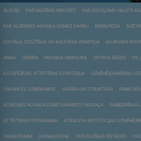
ALSVIĶI
PAŠVALDĪBAS REKVIZĪTI
KAD PACEĻAMS VALSTS K
PAR ALŪKSNES NOVADA DOMES DARBU
BĀRIŅTIESA
SVĒTK
SOCIĀLĀ, IZGLĪTĪBAS UN KULTŪRAS KOMITEJA
ALŪKSNES NOVA
ANNA
VADĪBA
NOVADA SIMBOLIKA
SPORTA BĀZES
PII 
ILGTSPĒJĪGAS ATTĪSTĪBAS STRATĒĢIJA
UZŅĒMĒJDARBĪBAS UZ
VAKANCES UZŅĒMUMOS
VADĪBA UN STRUKTŪRA
PIRMS BŪ
ALŪKSNES NOVADA DZIMTSARAKSTU NODAĻA
SABIEDRĪBAS 
ATTĪSTĪBAS PROGRAMMA
ATBALSTA INSTITŪCIJAS UZŅĒMĒJIE
PAKALPOJUMI
JAUNALŪKSNE
PAŠVALDĪBAS IESTĀDES
PAG