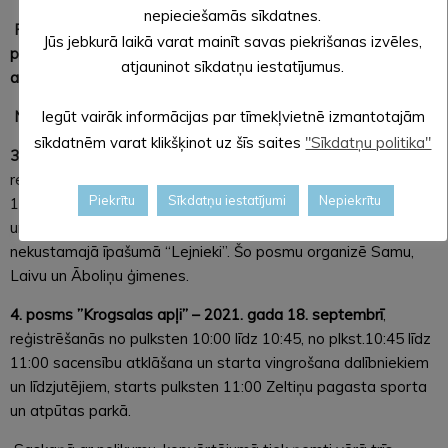
nepieciešamās sīkdatnes.
Paldies trases idejas autorei Sigitai Mūrniecei un viņas
Jūs jebkurā laikā varat mainīt savas piekrišanas izvēles,
palīgiem par trases veidošanu. Paldies Oļegam Ivanovam par
atjauninot sīkdatņu iestatījumus.
atbalstu skrējiena 2. posma organizēšanā.
Nākamie skrējiena posmi:
Iegūt vairāk informācijas par tīmekļvietnē izmantotajām
sīkdatnēm varat klikšķinot uz šīs saites
"Sīkdatņu politika"
3. posms “Kaimiņu būšana” – 2021. gada 28. augustā
,
reģistrēšanās no pulksten 10:00 līdz 10:45, no plkst.10:45 līdz
Piekrītu
Sīkdatņu iestatījumi
Nepiekrītu
11:00 sacensību atklāšana un starta vingrošana dalībniekiem
un līdzjutējiem, starts pulksten 11:00 Ilgvara Laivas
nekustamajā īpašumā “Lejnieki”. Šo posmu organizē Samu,
Laivu un Āboliņu ģimenes.
4. posms ”Krogsalas apļi” – 2021. gada 18. septembrī
,
reģistrēšanās no pulksten 10:00 līdz 10:45, no plkst.10:45 līdz
11:00 sacensību atklāšana un starta vingrošana dalībniekiem
un līdzjutējiem, starts pulksten 11:00 Zeltiņu pagasta sporta
un atpūtas parkā.