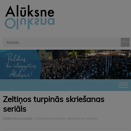
Zeltiņos turpinās skriešanas
seriāls
Alūksnes novads
>
Zeltiņos turpinās skriešanas seriāls