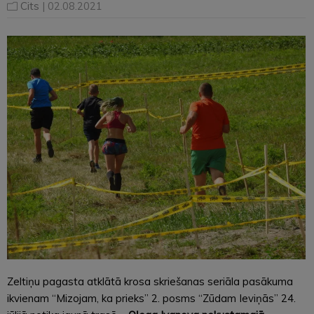
Cits
| 02.08.2021
Zeltiņu pagasta atklātā krosa skriešanas seriāla pasākuma
ikvienam “Mizojam, ka prieks” 2. posms “Zūdam Ieviņās” 24.