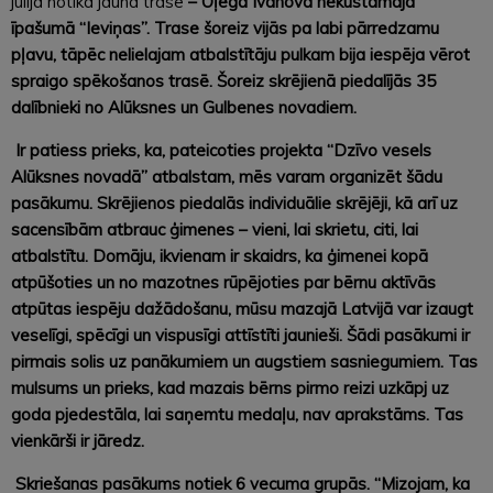
jūlijā notika jaunā trasē
–
Oļega Ivanova nekustamajā
īpašumā “Ieviņas”. Trase šoreiz vijās pa labi pārredzamu
pļavu, tāpēc nelielajam atbalstītāju pulkam bija iespēja vērot
spraigo spēkošanos trasē. Šoreiz skrējienā piedalījās 35
dalībnieki no Alūksnes un Gulbenes novadiem.
Ir patiess prieks, ka, pateicoties projekta “Dzīvo vesels
Alūksnes novadā” atbalstam, mēs varam organizēt šādu
pasākumu. Skrējienos piedalās individuālie skrējēji, kā arī uz
sacensībām atbrauc ģimenes – vieni, lai skrietu, citi, lai
atbalstītu. Domāju, ikvienam ir skaidrs, ka ģimenei kopā
atpūšoties un no mazotnes rūpējoties par bērnu aktīvās
atpūtas iespēju dažādošanu, mūsu mazajā Latvijā var izaugt
veselīgi, spēcīgi un vispusīgi attīstīti jaunieši. Šādi pasākumi ir
pirmais solis uz panākumiem un augstiem sasniegumiem. Tas
mulsums un prieks, kad mazais bērns pirmo reizi uzkāpj uz
goda pjedestāla, lai saņemtu medaļu, nav aprakstāms. Tas
vienkārši ir jāredz.
Skriešanas pasākums notiek 6 vecuma grupās. “Mizojam, ka