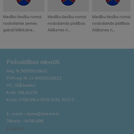
Medību tiesību nomai
Medību tiesību nomai
Medību tiesību nomai
nododamie zemes
nododamās platības
nododamās platības
gabali Mārkalne...
Alūksnes n...
Alūksnes n...
Pašvaldības rekvizīti
Reģ. Nr.90000018622
PVN reģ. Nr. LV 90000018622
AS „SEB banka”
Kods: UNLALV2X
Konts: LV58 UNLA 0025 0041 3033 5
E – pasts – dome@aluksne.lv
Tālrunis – 64381496
E-adrese