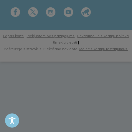
Lapas karte
|
Piekļūstamības paziņojums
|
Privātuma un sīkdatņu politika
tīmekļa vietnē
|
Pašreizējais stāvoklis: Piekrišana nav dota.
Mainīt sīkdatņu iestatījumus.