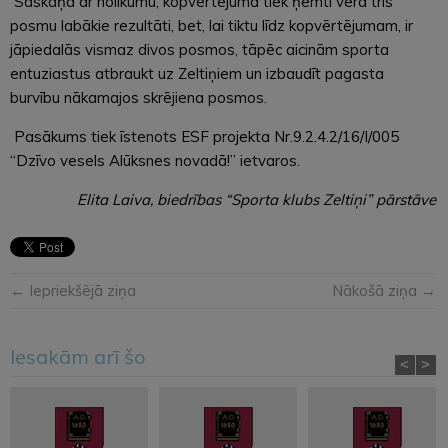
Saskaņā ar nolikumu, kopvērtējumā tiek ņemti vērā trīs
posmu labākie rezultāti, bet, lai tiktu līdz kopvērtējumam, ir
jāpiedalās vismaz divos posmos, tāpēc aicinām sporta
entuziastus atbraukt uz Zeltiņiem un izbaudīt pagasta
burvību nākamajos skrējiena posmos.
Pasākums tiek īstenots ESF projekta Nr.9.2.4.2/16/I/005
“Dzīvo vesels Alūksnes novadā!” ietvaros.
Elita Laiva, biedrības “Sporta klubs Zeltiņi” pārstāve
← Iepriekšējā ziņa
Nākošā ziņa →
Iesakām arī šo
<
>