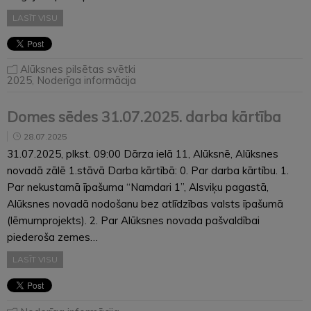
LASĪT VISU
Alūksnes pilsētas svētki
2025
,
Noderīga informācija
Domes sēdes 31.07.2025. darba kārtība
28.07.2025
31.07.2025, plkst. 09:00 Dārza ielā 11, Alūksnē, Alūksnes
novadā zālē 1.stāvā Darba kārtībā: 0. Par darba kārtību. 1.
Par nekustamā īpašuma “Namdari 1”, Alsviķu pagastā,
Alūksnes novadā nodošanu bez atlīdzības valsts īpašumā
(lēmumprojekts). 2. Par Alūksnes novada pašvaldībai
piederoša zemes…
LASĪT VISU