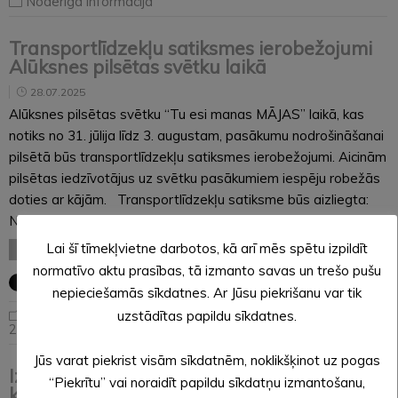
Noderīga informācija
Transportlīdzekļu satiksmes ierobežojumi
Alūksnes pilsētas svētku laikā
28.07.2025
Alūksnes pilsētas svētku “Tu esi manas MĀJAS” laikā, kas
notiks no 31. jūlija līdz 3. augustam, pasākumu nodrošināšanai
pilsētā būs transportlīdzekļu satiksmes ierobežojumi. Aicinām
pilsētas iedzīvotājus uz svētku pasākumiem iespēju robežās
doties ar kājām. Transportlīdzekļu satiksme būs aizliegta:
No 31….
Lai šī tīmekļvietne darbotos, kā arī mēs spētu izpildīt
LASĪT VISU
normatīvo aktu prasības, tā izmanto savas un trešo pušu
nepieciešamās sīkdatnes. Ar Jūsu piekrišanu var tik
Alūksnes pilsētas svētki
uzstādītas papildu sīkdatnes.
2025
,
Noderīga informācija
Jūs varat piekrist visām sīkdatnēm, noklikšķinot uz pogas
Izsludināts metu konkurss dabaszinātņu
“Piekrītu” vai noraidīt papildu sīkdatņu izmantošanu,
kabineta izveidei Ernsta Glika Alūksnes