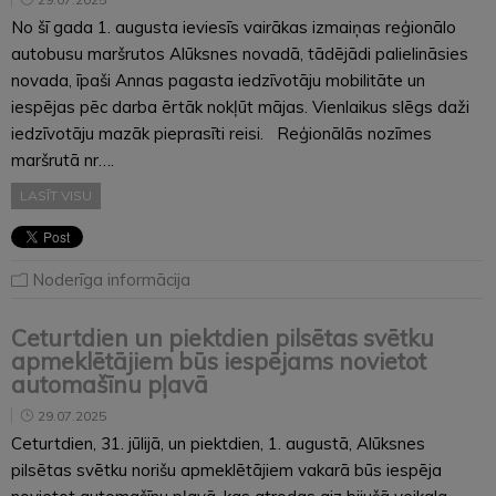
No šī gada 1. augusta ieviesīs vairākas izmaiņas reģionālo
autobusu maršrutos Alūksnes novadā, tādējādi palielināsies
novada, īpaši Annas pagasta iedzīvotāju mobilitāte un
iespējas pēc darba ērtāk nokļūt mājas. Vienlaikus slēgs daži
iedzīvotāju mazāk pieprasīti reisi. Reģionālās nozīmes
maršrutā nr….
LASĪT VISU
Noderīga informācija
Ceturtdien un piektdien pilsētas svētku
apmeklētājiem būs iespējams novietot
automašīnu pļavā
29.07.2025
Ceturtdien, 31. jūlijā, un piektdien, 1. augustā, Alūksnes
pilsētas svētku norišu apmeklētājiem vakarā būs iespēja