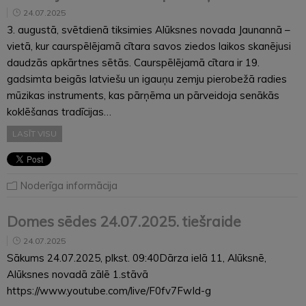
24.07.2025
3. augustā, svētdienā tiksimies Alūksnes novada Jaunannā –
vietā, kur caurspēlējamā cītara savos ziedos laikos skanējusi
daudzās apkārtnes sētās. Caurspēlējamā cītara ir 19.
gadsimta beigās latviešu un igauņu zemju pierobežā radies
mūzikas instruments, kas pārņēma un pārveidoja senākās
koklēšanas tradīcijas…
LASĪT VISU
Noderīga informācija
Domes sēdes 24.07.2025. tiešraide
24.07.2025
Sākums 24.07.2025, plkst. 09:40Dārza ielā 11, Alūksnē,
Alūksnes novadā zālē 1.stāvā
https://www.youtube.com/live/F0fv7FwId-g