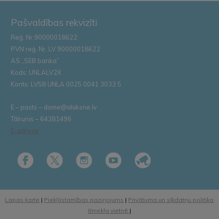
Pašvaldības rekvizīti
Reģ. Nr.90000018622
PVN reģ. Nr. LV 90000018622
AS „SEB banka”
Kods: UNLALV2X
Konts: LV58 UNLA 0025 0041 3033 5
E – pasts – dome@aluksne.lv
Tālrunis – 64381496
E-adrese
Lapas karte
|
Piekļūstamības paziņojums
|
Privātuma un sīkdatņu politika
tīmekļa vietnē
|