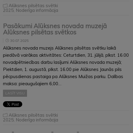
Alūksnes pilsētas svētki
2025
,
Noderīga informācija
Pasākumi Alūksnes novada muzejā
Alūksnes pilsētas svētkos
30.07.2025
Alūksnes novada muzejs Alūksnes pilsētas svētku laikā
piedāvā vairākas aktivitātes: Ceturtdien, 31. jūlijā, plkst. 16.00
novadpētniecības darbu lasījumi Alūksnes novada muzejā;
Piektdien, 1. augustā, plkst. 16.00 pie Alūksnes Jaunās pils
pēcpusdienas pastaiga pa Alūksnes Muižas parku. Dalības
maksa: pieaugušajiem 6,00…
LASĪT VISU
Alūksnes pilsētas svētki
2025
,
Noderīga informācija