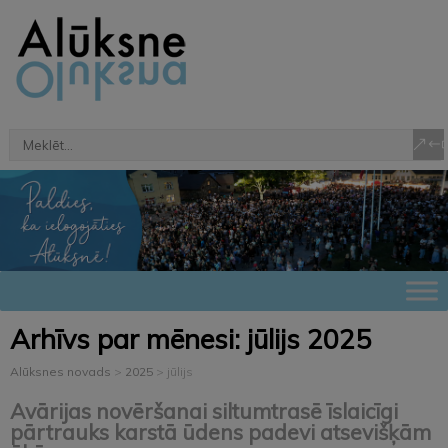
Arhīvs par mēnesi:
jūlijs 2025
Alūksnes novads
>
2025
>
jūlijs
Avārijas novēršanai siltumtrasē īslaicīgi
pārtrauks karstā ūdens padevi atsevišķām