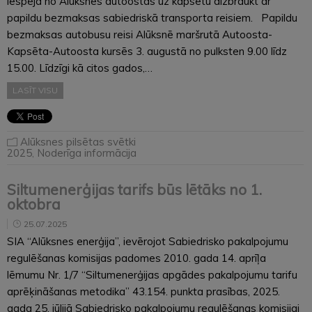
iespēja no Alūksnes autoostas uz kapsētu aizbraukt ar
papildu bezmaksas sabiedriskā transporta reisiem. Papildu
bezmaksas autobusu reisi Alūksnē maršrutā Autoosta-
Kapsēta-Autoosta kursēs 3. augustā no pulksten 9.00 līdz
15.00. Līdzīgi kā citos gados,…
LASĪT VISU
Alūksnes pilsētas svētki
2025
,
Noderīga informācija
Siltumenerģijas tarifs būs lētāks no 1.
oktobra
25.07.2025
SIA “Alūksnes enerģija”, ievērojot Sabiedrisko pakalpojumu
regulēšanas komisijas padomes 2010. gada 14. aprīļa
lēmumu Nr. 1/7 “Siltumenerģijas apgādes pakalpojumu tarifu
aprēķināšanas metodika” 43.154. punkta prasības, 2025.
gada 25. jūlijā Sabiedrisko pakalpojumu regulēšanas komisijai