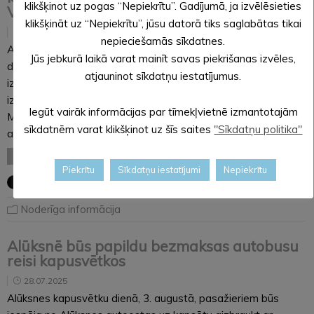
klikšķinot uz pogas “Nepiekrītu”. Gadījumā, ja izvēlēsieties
Valsts ģimnāzijā
klikšķināt uz “Nepiekrītu”, jūsu datorā tiks saglabātas tikai
28.07.2025
nepieciešamās sīkdatnes.
Alūksnes novada pašvaldība ir izsludinājusi metu konkursu
Jūs jebkurā laikā varat mainīt savas piekrišanas izvēles,
dabaszinātņu kabineta dizaina koncepcijas, tehniskā projekta
atjauninot sīkdatņu iestatījumus.
izstrādei un īstenošanai. Lēmumu par metu konkursa
izsludināšanu pašvaldības dome pieņēma sēdē 24. jūlijā.
Iegūt vairāk informācijas par tīmekļvietnē izmantotajām
Metu konkursa mērķis ir izvēlēties pretendentu, kurš izveidos
sīkdatnēm varat klikšķinot uz šīs saites
"Sīkdatņu politika"
augstvērtīgu un funkcionāli pārdomātu dabaszinātņu…
LASĪT VISU
Piekrītu
Sīkdatņu iestatījumi
Nepiekrītu
Noderīga informācija
Alūksnē būs papildu bezmaksas autobusu
reisi kapusvētkos
28.07.2025
Alūksnes kapusvētku dienā, 3. augustā, pasažieriem būs