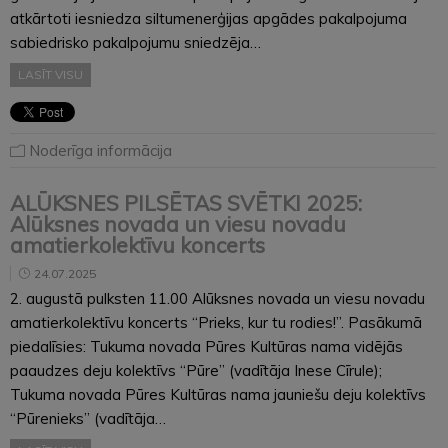
atkārtoti iesniedza siltumenerģijas apgādes pakalpojuma
sabiedrisko pakalpojumu sniedzēja…
LASĪT VISU
Noderīga informācija
ALŪKSNES PILSĒTAS SVĒTKI 2025:
Alūksnes novada un viesu novadu
amatierkolektīvu koncerts
24.07.2025
2. augustā pulksten 11.00 Alūksnes novada un viesu novadu
amatierkolektīvu koncerts “Prieks, kur tu rodies!”. Pasākumā
piedalīsies: Tukuma novada Pūres Kultūras nama vidējās
paaudzes deju kolektīvs “Pūre” (vadītāja Inese Cīrule);
Tukuma novada Pūres Kultūras nama jauniešu deju kolektīvs
“Pūrenieks” (vadītāja…