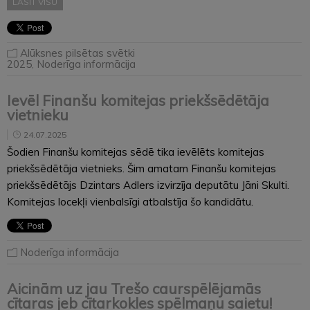
LASĪT VISU
Alūksnes pilsētas svētki
2025
,
Noderīga informācija
Ievēl Finanšu komitejas priekšsēdētāja
vietnieku
24.07.2025
Šodien Finanšu komitejas sēdē tika ievēlēts komitejas
priekšsēdētāja vietnieks. Šim amatam Finanšu komitejas
priekšsēdētājs Dzintars Adlers izvirzīja deputātu Jāni Skulti.
Komitejas locekļi vienbalsīgi atbalstīja šo kandidātu.
Noderīga informācija
Aicinām uz jau Trešo caurspēlējamās
cītaras jeb cītarkokles spēlmaņu saietu!