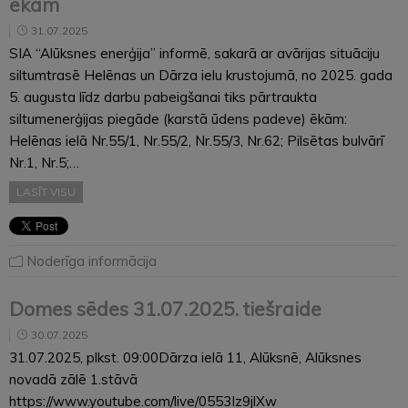
ēkām
31.07.2025
SIA “Alūksnes enerģija” informē, sakarā ar avārijas situāciju
siltumtrasē Helēnas un Dārza ielu krustojumā, no 2025. gada
5. augusta līdz darbu pabeigšanai tiks pārtraukta
siltumenerģijas piegāde (karstā ūdens padeve) ēkām:
Helēnas ielā Nr.55/1, Nr.55/2, Nr.55/3, Nr.62; Pilsētas bulvārī
Nr.1, Nr.5;…
LASĪT VISU
Noderīga informācija
Domes sēdes 31.07.2025. tiešraide
30.07.2025
31.07.2025, plkst. 09:00Dārza ielā 11, Alūksnē, Alūksnes
novadā zālē 1.stāvā
https://www.youtube.com/live/0553Iz9jlXw