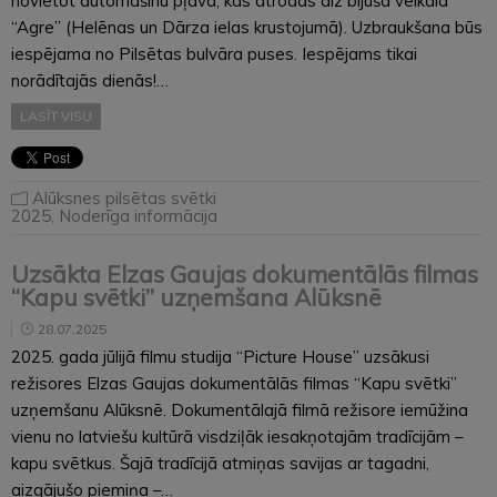
novietot automašīnu pļavā, kas atrodas aiz bijušā veikala
“Agre” (Helēnas un Dārza ielas krustojumā). Uzbraukšana būs
iespējama no Pilsētas bulvāra puses. Iespējams tikai
norādītajās dienās!…
LASĪT VISU
Alūksnes pilsētas svētki
2025
,
Noderīga informācija
Uzsākta Elzas Gaujas dokumentālās filmas
“Kapu svētki” uzņemšana Alūksnē
28.07.2025
2025. gada jūlijā filmu studija “Picture House” uzsākusi
režisores Elzas Gaujas dokumentālās filmas “Kapu svētki”
uzņemšanu Alūksnē. Dokumentālajā filmā režisore iemūžina
vienu no latviešu kultūrā visdziļāk iesakņotajām tradīcijām –
kapu svētkus. Šajā tradīcijā atmiņas savijas ar tagadni,
aizgājušo piemiņa –…