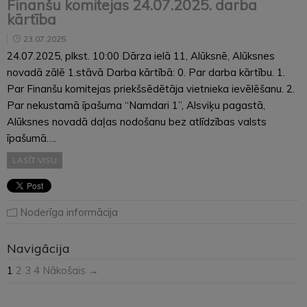
Finanšu komitejas 24.07.2025. darba
kārtība
23.07.2025
24.07.2025, plkst. 10:00 Dārza ielā 11, Alūksnē, Alūksnes
novadā zālē 1.stāvā Darba kārtībā: 0. Par darba kārtību. 1.
Par Finanšu komitejas priekšsēdētāja vietnieka ievēlēšanu. 2.
Par nekustamā īpašuma “Namdari 1”, Alsviķu pagastā,
Alūksnes novadā daļas nodošanu bez atlīdzības valsts
īpašumā….
LASĪT VISU
Noderīga informācija
Navigācija
1
2
3
4
Nākošais →