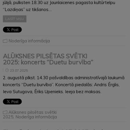
jūlijā, pulksten 18.30 uz Jaunlaicenes pagasta kultūrtelpu
“Lazdiņas” uz tikšanos…
LASĪT VISU
Noderīga informācija
ALŪKSNES PILSĒTAS SVĒTKI
2025: koncerts “Duetu burvība”
23.07.2025
2. augustā plkst. 14.30 pašvaldības administratīvajā laukumā
koncerts “Duetu burvība”. Koncertā piedalās: Andris Ērglis,
Ieva Sutugova, Ēriks Upenieks. Ieeja bez maksas.
Alūksnes pilsētas svētki
2025
,
Noderīga informācija