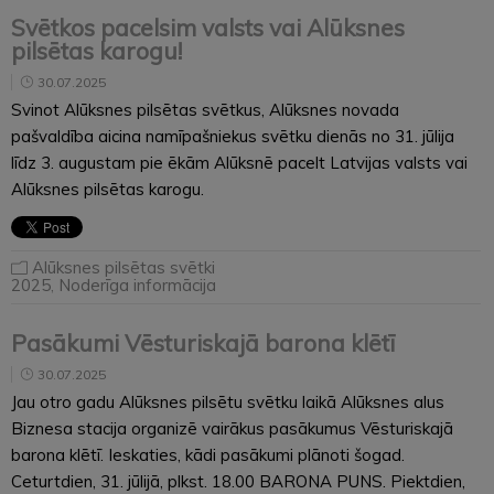
Svētkos pacelsim valsts vai Alūksnes
pilsētas karogu!
30.07.2025
Svinot Alūksnes pilsētas svētkus, Alūksnes novada
pašvaldība aicina namīpašniekus svētku dienās no 31. jūlija
līdz 3. augustam pie ēkām Alūksnē pacelt Latvijas valsts vai
Alūksnes pilsētas karogu.
Alūksnes pilsētas svētki
2025
,
Noderīga informācija
Pasākumi Vēsturiskajā barona klētī
30.07.2025
Jau otro gadu Alūksnes pilsētu svētku laikā Alūksnes alus
Biznesa stacija organizē vairākus pasākumus Vēsturiskajā
barona klētī. Ieskaties, kādi pasākumi plānoti šogad.
Ceturtdien, 31. jūlijā, plkst. 18.00 BARONA PUNS. Piektdien,