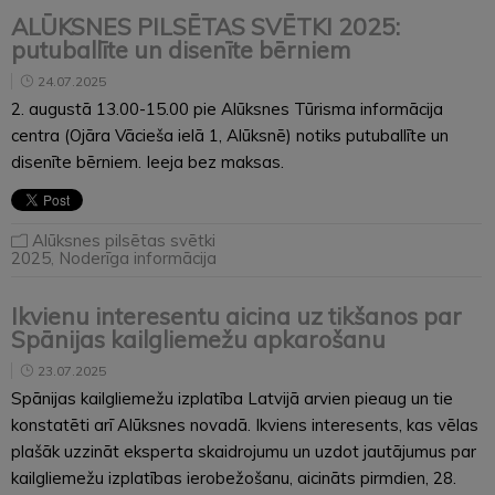
ALŪKSNES PILSĒTAS SVĒTKI 2025:
putuballīte un disenīte bērniem
24.07.2025
2. augustā 13.00-15.00 pie Alūksnes Tūrisma informācija
centra (Ojāra Vācieša ielā 1, Alūksnē) notiks putuballīte un
disenīte bērniem. Ieeja bez maksas.
Alūksnes pilsētas svētki
2025
,
Noderīga informācija
Ikvienu interesentu aicina uz tikšanos par
Spānijas kailgliemežu apkarošanu
23.07.2025
Spānijas kailgliemežu izplatība Latvijā arvien pieaug un tie
konstatēti arī Alūksnes novadā. Ikviens interesents, kas vēlas
plašāk uzzināt eksperta skaidrojumu un uzdot jautājumus par
kailgliemežu izplatības ierobežošanu, aicināts pirmdien, 28.