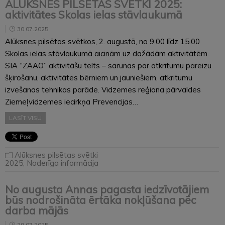
ALŪKSNES PILSĒTAS SVĒTKI 2025:
aktivitātes Skolas ielas stāvlaukumā
30.07.2025
Alūksnes pilsētas svētkos, 2. augustā, no 9.00 līdz 15.00
Skolas ielas stāvlaukumā aicinām uz dažādām aktivitātēm.
SIA “ZAAO” aktivitāšu telts – sarunas par atkritumu pareizu
šķirošanu, aktivitātes bērniem un jauniešiem, atkritumu
izvešanas tehnikas parāde. Vidzemes reģiona pārvaldes
Ziemeļvidzemes iecirkņa Prevencijas…
LASĪT VISU
Alūksnes pilsētas svētki
2025
,
Noderīga informācija
No augusta Annas pagasta iedzīvotājiem
būs nodrošināta ērtāka nokļūšana pēc
darba mājās
29.07.2025