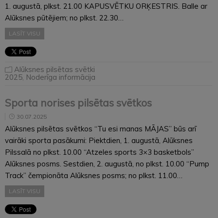
1. augustā, plkst. 21.00 KAPUSVĒTKU ORĶESTRIS. Balle ar
Alūksnes pūtējiem; no plkst. 22.30…
LASĪT VISU
Alūksnes pilsētas svētki
2025
,
Noderīga informācija
Sporta norises pilsētas svētkos
30.07.2025
Alūksnes pilsētas svētkos “Tu esi manas MĀJAS” būs arī
vairāki sporta pasākumi: Piektdien, 1. augustā, Alūksnes
Pilssalā no plkst. 10.00 “Atzeles sports 3×3 basketbols”
Alūksnes posms. Sestdien, 2. augustā, no plkst. 10.00 “Pump
Track” čempionāta Alūksnes posms; no plkst. 11.00…
LASĪT VISU