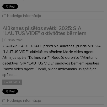
Noderīga informācija
Alūksnes pilsētas svētki 2025: SIA
“LAUTUS VIDE” aktivitātes bērniem
30.07.2025
2. AUGUSTĀ 9.00-14.00 parkā pie Alūksnes Jaunās pils. SIA
“LAUTUS VIDE” aktivitātes bērniem Mazie vides aģenti
Atmiņas spēle “Ko kurš var?” Radošā darbnīca “Atkritumu
detektīvs” SIA “LAUTUS VIDE” piedāvās bērniem iejusties
“mazo vides aģentu” lomā, pildot uzdevumus un spēlējot
spēles,…
LASĪT VISU
Noderīga informācija