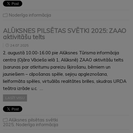
Noderīga informācija
ALŪKSNES PILSĒTAS SVĒTKI 2025: ZAAO
aktivitāšu telts
24.07.2025
2. augustā 10.00-16.00 pie Alūksnes Tūrisma informācija
centra (Ojāra Vācieša ielā 1, Alūksnē) ZAAO aktivitāšu telts
(sarunas par atkritumu pareizu šķirošanu, bērniem un
jauniešiem – cilpošanas spēle, sejiņu apgleznošana,
lielformāta spēles, virtuālās realitātes brilles, skudras URDA
teātra izrāde u.c. …
LASĪT VISU
Alūksnes pilsētas svētki
2025
,
Noderīga informācija