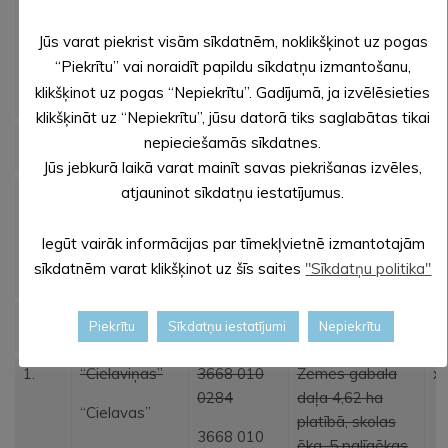
nedzīvojamā ēka
(administratīvā
Jūs varat piekrist visām sīkdatnēm, noklikšķinot uz pogas
ēka, veikals),
“Piekrītu” vai noraidīt papildu sīkdatņu izmantošanu,
dzīvojamā ēka
klikšķinot uz pogas “Nepiekrītu”. Gadījumā, ja izvēlēsieties
klikšķināt uz “Nepiekrītu”, jūsu datorā tiks saglabātas tikai
Kalncempju pagasts
nepieciešamās sīkdatnes.
Jūs jebkurā laikā varat mainīt savas piekrišanas izvēles,
atjauninot sīkdatņu iestatījumus.
1.
“Cempji 4”
3664 004
Zemes gabala
x
0215
platība 6,47 ha,
Kultūras nams
Iegūt vairāk informācijas par tīmekļvietnē izmantotajām
sīkdatnēm varat klikšķinot uz šīs saites
"Sīkdatņu politika"
Liepnas pagasts
Piekrītu
Sīkdatņu iestatījumi
Nepiekrītu
1.
“Cielaviņas”
3668 010
Zemes gabala
x
0284
daļa 4,62 ha
“Cielavas”
platībā, skolas
3668 010
ēka, 5 palīgēkas