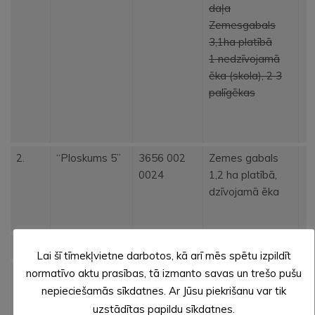
daļa
Zemesgabals
3,1ha platībā
1 nedzīvojamā
ēka (skola),
2
3
palīgēkas
2.
“Ploskums 5”
3656 002
Zemes gabals
0024
1,2 ha platībā,
dzīvojamā ēka
Jaunlaicenes pagasts
Lai šī tīmekļvietne darbotos, kā arī mēs spētu izpildīt
normatīvo aktu prasības, tā izmanto savas un trešo pušu
1.
“Līgotņi”,
3660 002
Zemes gabals
x
0414
0,1493 ha
nepieciešamās sīkdatnes. Ar Jūsu piekrišanu var tik
platībā,
uzstādītas papildu sīkdatnes.