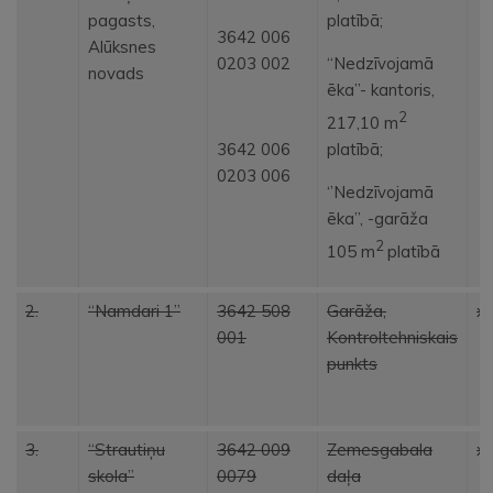
pagasts,
platībā;
3642 006
Alūksnes
0203 002
“Nedzīvojamā
novads
ēka”- kantoris,
2
217,10 m
3642 006
platībā;
0203 006
‘’Nedzīvojamā
ēka”, -garāža
2
105 m
platībā
2.
“Namdari 1”
3642 508
Garāža,
x
001
Kontroltehniskais
punkts
3.
“Strautiņu
3642 009
Zemesgabala
x
skola”
0079
daļa