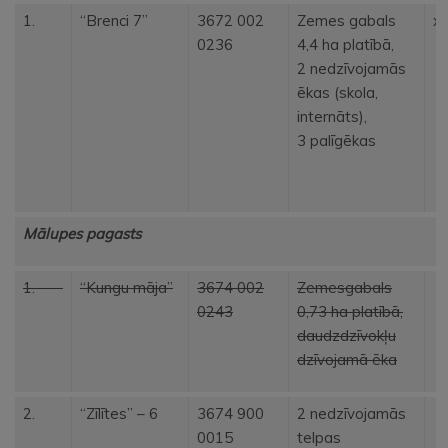
1.
“Brenci 7”
3672 002
Zemes gabals
x
0236
4,4 ha platībā,
2 nedzīvojamās
ēkas (skola,
internāts),
3 palīgēkas
Mālupes pagasts
1.
“Kungu māja”
3674 002
Zemesgabals
0243
0,73 ha platībā,
daudzdzīvokļu
dzīvojamā ēka
2.
“Zīlītes” – 6
3674 900
2 nedzīvojamās
0015
telpas