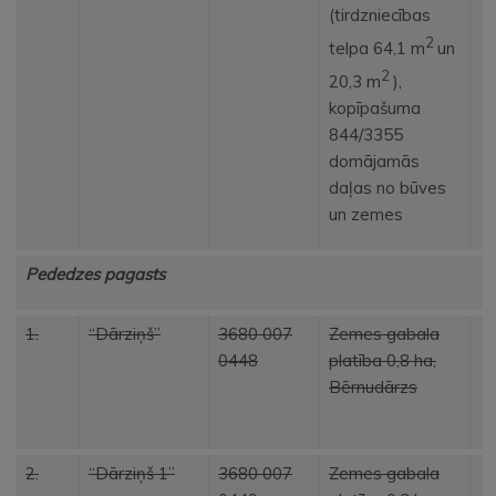
(tirdzniecības
2
telpa 64,1 m
un
2
20,3 m
),
kopīpašuma
844/3355
domājamās
daļas no būves
un zemes
Pededzes pagasts
1.
“Dārziņš”
3680 007
Zemes gabala
0448
platība 0,8 ha,
Bērnudārzs
2.
“Dārziņš 1”
3680 007
Zemes gabala