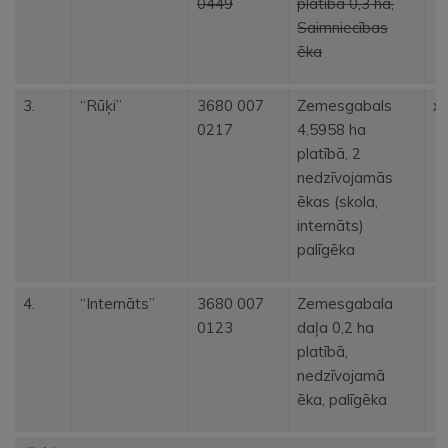
0449
platība 0,3 ha,
Saimniecības
ēka
3.
“Rūķi”
3680 007
Zemesgabals
x
0217
4,5958 ha
platībā, 2
nedzīvojamās
ēkas (skola,
internāts)
palīgēka
4.
“Internāts”
3680 007
Zemesgabala
0123
daļa 0,2 ha
platībā,
nedzīvojamā
ēka, palīgēka