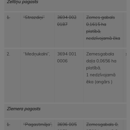
Zeltiņu pagasts
1.
“Strazdiņi”
3694 002
Zemes gabals
0187
0,1615 ha
platībā,
nedzīvojamā ēka
2.
“Medņukalni”,
3694 001
Zemesgabala
x
0006
daļa 0,0656 ha
platībā,
1 nedzīvojamā
ēka (angārs )
Ziemera pagasts
1.
“Pagastmāja”,
3696 005
Zemesgabals 0,