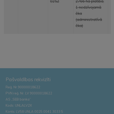
0252
2766 ha platībā,
1 nedzīvojamā
ēka
(administratīvā
ēka)
Pašvaldības rekvizīti
Reģ. Nr.90000018622
PVN reģ. Nr. LV 90000018622
AS „SEB banka”
Kods: UNLALV2X
Konts: LV58 UNLA 0025 0041 3033 5