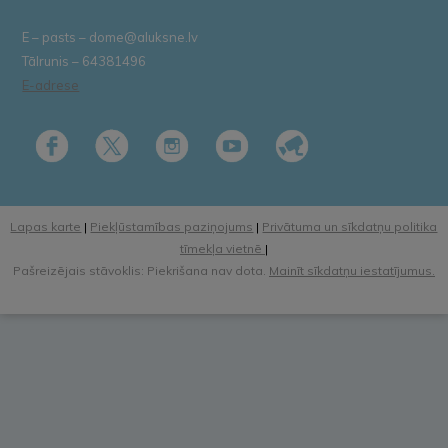
E – pasts – dome@aluksne.lv
Tālrunis – 64381496
E-adrese
Lapas karte
|
Piekļūstamības paziņojums
|
Privātuma un sīkdatņu politika
tīmekļa vietnē
|
Pašreizējais stāvoklis: Piekrišana nav dota.
Mainīt sīkdatņu iestatījumus.