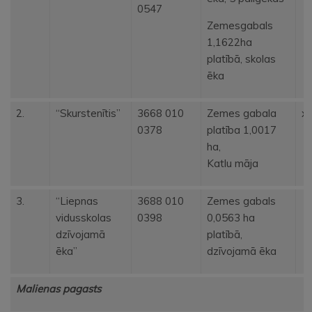
0547
Zemesgabals
1,1622ha
platībā, skolas
ēka
2.
“Skurstenītis”
3668 010
Zemes gabala
x
0378
platība 1,0017
ha,
Katlu māja
3.
“Liepnas
3688 010
Zemes gabals
vidusskolas
0398
0,0563 ha
dzīvojamā
platībā,
ēka”
dzīvojamā ēka
Malienas pagasts