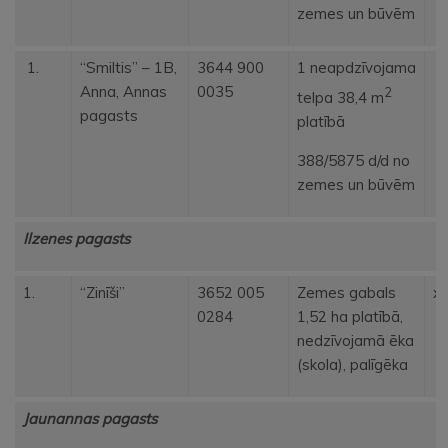
zemes un būvēm
“Smiltis” – 1B,
3644 900
1 neapdzīvojama
Anna, Annas
0035
2
telpa 38,4 m
pagasts
platībā
388/5875 d/d no
zemes un būvēm
Ilzenes pagasts
1.
“Zinīši”
3652 005
Zemes gabals
x
0284
1,52 ha platībā,
nedzīvojamā ēka
(skola), palīgēka
Jaunannas pagasts