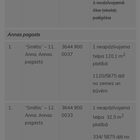
1 nedzīvojamā
ēka (skola),
palīgēka
Annas pagasts
“Smiltis” – 11,
3644 900
1 neapdzīvojama
Anna, Annas
0037
2
telpa 120,1 m
pagasts
platībā
1120/5875 d/d
no zemes un
būvēm
“Smiltis” – 12,
3644 900
1 neapdzīvojama
Anna, Annas
0033
2
telpa 32,5 m
pagasts
platībā
334/ 5875 d/d no