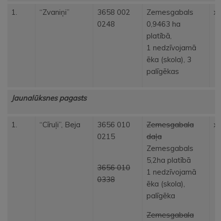
1.
“Zvaniņi”
3658 002
Zemesgabals
x
0248
0,9463 ha
platībā,
1 nedzīvojamā
ēka (skola), 3
palīgēkas
Jaunalūksnes pagasts
1.
“Cīruļi”, Beja
3656 010
Zemesgabala
x
0215
daļa
Zemesgabals
5,2ha platībā
3656 010
1 nedzīvojamā
0338
ēka (skola),
palīgēka
Zemesgabala