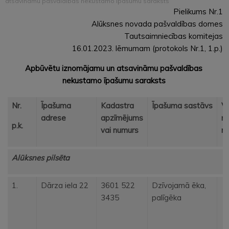
atsavināmu pašvaldības nekustamo īpašumu saraksts
Pielikums Nr.1
Alūksnes novada pašvaldības domes
Tautsaimniecības komitejas
16.01.2023. lēmumam (protokols Nr.1, 1.p.)
Apbūvētu iznomājamu un atsavināmu pašvaldības
nekustamo īpašumu saraksts
Nr.
Īpašuma
Kadastra
Īpašuma sastāvs
Va
adrese
apzīmējums
n
p.k.
vai numurs
n
Alūksnes pilsēta
1.
Dārza iela 22
3601 522
Dzīvojamā ēka,
3435
palīgēka