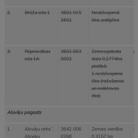
2.
Brūža iela 1
3601 015
Nedzīvojamā
2601
ēka, palīgēka
3.
Rūpniecības
3601 003
Zemesgabala
x
iela 1A
0002
daļa 0,2774ha
platībā,
1 nedzīvojama
ēka (ražošanas
un noliktavas
ēka)
Alsviķu pagasts
1.
Alsviķu cehs”,
3642 006
Zemes vienība
Alsviķu
0268
0,3157 ha