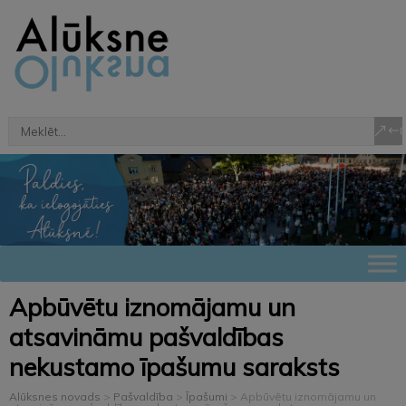
Apbūvētu iznomājamu un
atsavināmu pašvaldības
nekustamo īpašumu saraksts
Alūksnes novads
>
Pašvaldība
>
Īpašumi
>
Apbūvētu iznomājamu un