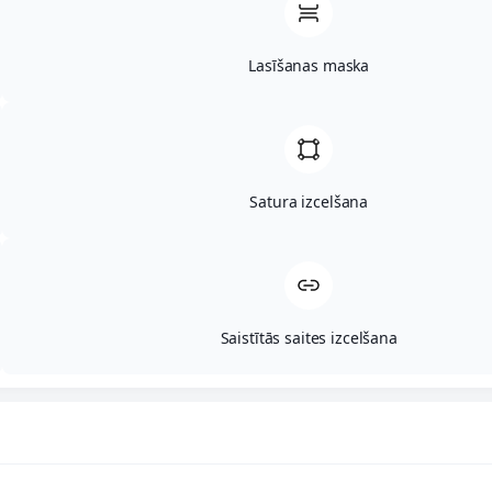
Lasīšanas maska
5.
Starpgabali, Alsviķu
piekritīga
36420060495
0,5
Lauksaimn
pagasts
Satura izcelšana
6.
Starpgabali, Alsviķu
piekritīga
36420060507
0,5
Lauksaimn
pagasts
Saistītās saites izcelšana
7.
Starpgabali, Alsviķu
piekritīga
36420090071
0,2653
Lauksaimn
pagasts