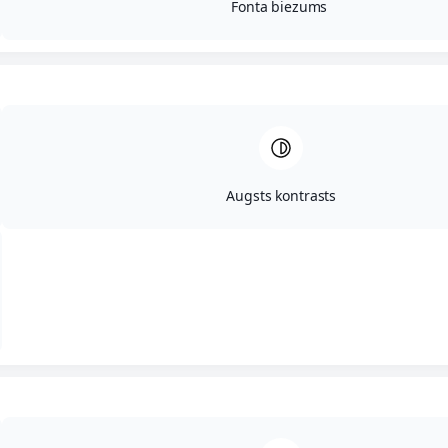
Fonta biezums
2.
Starpgabali, Alsviķu
piekritīga
36420050089
0,4
Mežsaimni
pagasts
Augsts kontrasts
3.
Starpgabali, Alsviķu
piekritīga
36420060269
0,0516
Lauksaimn
pagasts
4.
Starpgabali, Alsviķu
piekritīga
36420060272
0,2
Lauksaimn
pagasts