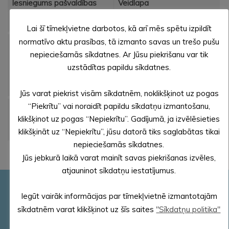
Iesniegums pašvaldības
Veidlapa
dzīvojamās telpas īrei
Lai šī tīmekļvietne darbotos, kā arī mēs spētu izpildīt
normatīvo aktu prasības, tā izmanto savas un trešo pušu
Iesniegums
Veidlapa
nepieciešamās sīkdatnes. Ar Jūsu piekrišanu var tik
mājsaimniecības
reģistrēšanai zemas īres
uzstādītas papildu sīkdatnes.
mājokļu reģistrā
Jūs varat piekrist visām sīkdatnēm, noklikšķinot uz pogas
“Piekrītu” vai noraidīt papildu sīkdatņu izmantošanu,
Iesniegums par palīdzību
Veidlapa
klikšķinot uz pogas “Nepiekrītu”. Gadījumā, ja izvēlēsieties
dzīvojamās telpas
jautājumu risināšanā
klikšķināt uz “Nepiekrītu”, jūsu datorā tiks saglabātas tikai
nepieciešamās sīkdatnes.
Jūs jebkurā laikā varat mainīt savas piekrišanas izvēles,
atjauninot sīkdatņu iestatījumus.
Pašvaldības rekvizīti
Iegūt vairāk informācijas par tīmekļvietnē izmantotajām
Reģ. Nr.90000018622
sīkdatnēm varat klikšķinot uz šīs saites
"Sīkdatņu politika"
PVN reģ. Nr. LV 90000018622