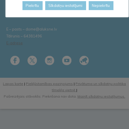
AS „SEB banka”
Piekrītu
Sīkdatņu iestatījumi
Nepiekrītu
Kods: UNLALV2X
Konts: LV58 UNLA 0025 0041 3033 5
E – pasts – dome@aluksne.lv
Tālrunis – 64381496
E-adrese
Lapas karte
|
Piekļūstamības paziņojums
|
Privātuma un sīkdatņu politika
tīmekļa vietnē
|
Pašreizējais stāvoklis: Piekrišana nav dota.
Mainīt sīkdatņu iestatījumus.