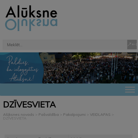
DZĪVESVIETA
Alūksnes novads
>
Pašvaldība
>
Pakalpojumi
>
VEIDLAPAS
>
DZĪVESVIETA