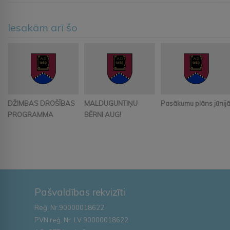
Iesakām arī šo
DŽIMBAS DROŠĪBAS
MALDUGUNTIŅU
Pasākumu plāns jūnij
PROGRAMMA
BĒRNI AUG!
Pašvaldības rekvizīti
Reģ. Nr.90000018622
PVN reģ. Nr. LV 90000018622