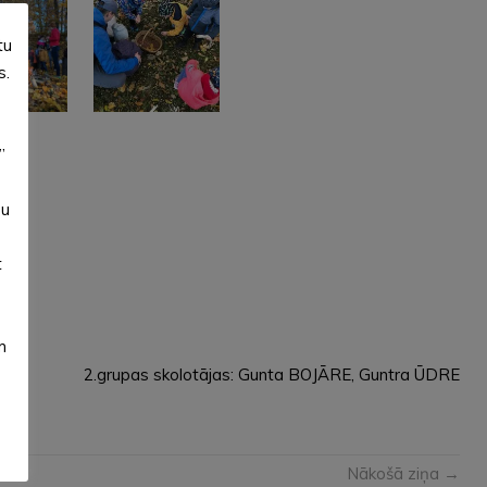
tu
s.
”
su
t
m
2.grupas skolotājas: Gunta BOJĀRE, Guntra ŪDRE
Nākošā ziņa →