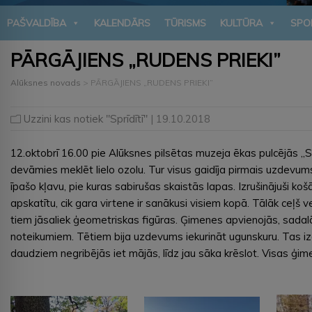
PAŠVALDĪBA
KALENDĀRS
TŪRISMS
KULTŪRA
SPO
PĀRGĀJIENS „RUDENS PRIEKI”
Alūksnes novads
>
PĀRGĀJIENS „RUDENS PRIEKI”
Uzzini kas notiek "Sprīdītī"
| 19.10.2018
12.oktobrī 16.00 pie Alūksnes pilsētas muzeja ēkas pulcējās „Sprī
devāmies meklēt lielo ozolu. Tur visus gaidīja pirmais uzdevums
īpašo kļavu, pie kuras sabirušas skaistās lapas. Izrušinājuši ko
apskatītu, cik gara virtene ir sanākusi visiem kopā. Tālāk ceļš 
tiem jāsaliek ģeometriskas figūras. Ģimenes apvienojās, sadalās 
noteikumiem. Tētiem bija uzdevums iekurināt ugunskuru. Tas iz
daudziem negribējās iet mājās, līdz jau sāka krēslot. Visas ģi