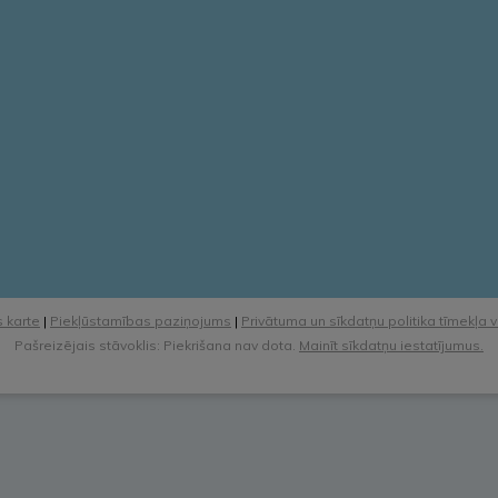
 karte
|
Piekļūstamības paziņojums
|
Privātuma un sīkdatņu politika tīmekļa 
Pašreizējais stāvoklis: Piekrišana nav dota.
Mainīt sīkdatņu iestatījumus.