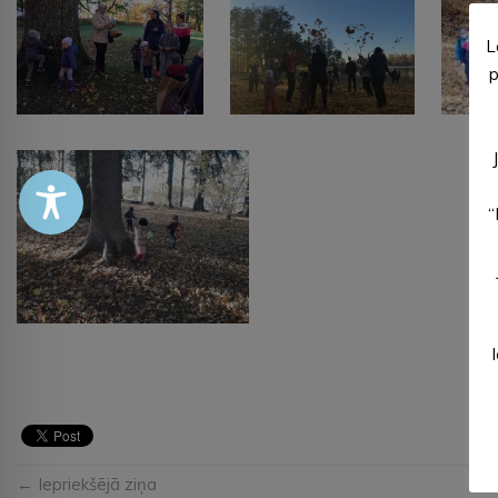
L
p
“
← Iepriekšējā ziņa