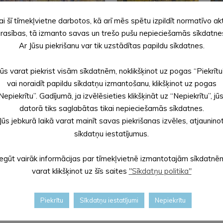
ai šī tīmekļvietne darbotos, kā arī mēs spētu izpildīt normatīvo ak
rasības, tā izmanto savas un trešo pušu nepieciešamās sīkdatne
Ar Jūsu piekrišanu var tik uzstādītas papildu sīkdatnes.
Jūs varat piekrist visām sīkdatnēm, noklikšķinot uz pogas “Piekrītu
vai noraidīt papildu sīkdatņu izmantošanu, klikšķinot uz pogas
Nepiekrītu”. Gadījumā, ja izvēlēsieties klikšķināt uz “Nepiekrītu”, jū
datorā tiks saglabātas tikai nepieciešamās sīkdatnes.
Jūs jebkurā laikā varat mainīt savas piekrišanas izvēles, atjaunino
sīkdatņu iestatījumus.
Iegūt vairāk informācijas par tīmekļvietnē izmantotajām sīkdatnē
varat klikšķinot uz šīs saites
"Sīkdatņu politika"
Piekrītu
Sīkdatņu iestatījumi
Nepiekrītu