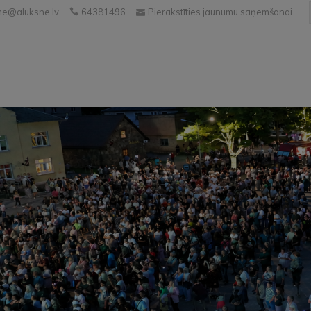
e@aluksne.lv
64381496
Pierakstīties jaunumu saņemšanai