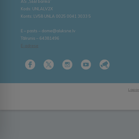
AS „SEB banka”
Kods: UNLALV2X
Konts: LV58 UNLA 0025 0041 3033 5
E – pasts – dome@aluksne.lv
Tālrunis – 64381496
E-adrese
Lapas