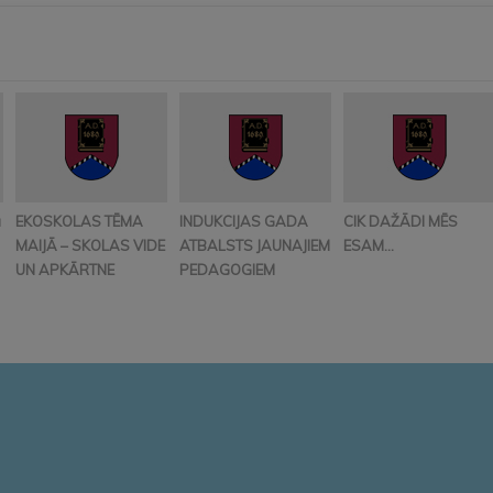
ā
EKOSKOLAS TĒMA
INDUKCIJAS GADA
CIK DAŽĀDI MĒS
MAIJĀ – SKOLAS VIDE
ATBALSTS JAUNAJIEM
ESAM…
UN APKĀRTNE
PEDAGOGIEM