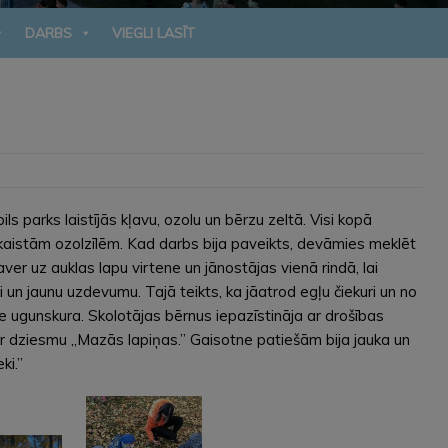
DARBS
VIEGLI LASĪT
ls parks laistījās kļavu, ozolu un bērzu zeltā. Visi kopā
 skaistām ozolzīlēm. Kad darbs bija paveikts, devāmies meklēt
ver uz auklas lapu virtene un jānostājas vienā rindā, lai
i un jaunu uzdevumu. Tajā teikts, ka jāatrod egļu čiekuri un no
pie ugunskura. Skolotājas bērnus iepazīstināja ar drošības
ar dziesmu „Mazās lapiņas.” Gaisotne patiešām bija jauka un
ki.”