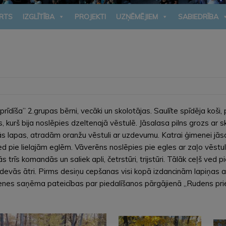
RTS
IZGLĪTĪBA
PROJEKTI
UZŅĒMĒJIEM
SABIEDRĪBA
dīša” 2.grupas bērni, vecāki un skolotājas. Saulīte spīdēja koši, pi
, kurš bija noslēpies dzeltenajā vēstulē. Jāsalasa pilns grozs ar
šās lapas, atradām oranžu vēstuli ar uzdevumu. Katrai ģimenei jāsa
ved pie lielajām eglēm. Vāverēns noslēpies pie egles ar zaļo vēstul
trīs komandās un saliek apli, četrstūri, trijstūri. Tālāk ceļš ved 
devās ātri. Pirms desiņu cepšanas visi kopā izdancinām lapiņas 
menes saņēma pateicības par piedalīšanos pārgājienā „Rudens prie