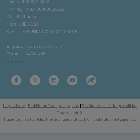
Reģ. Nr.90000018622
PVN reģ. Nr. LV 90000018622
AS „SEB banka”
Kods: UNLALV2X
Konts: LV58 UNLA 0025 0041 3033 5
E – pasts – dome@aluksne.lv
Tālrunis – 64381496
E-adrese
Lapas karte
|
Piekļūstamības paziņojums
|
Privātuma un sīkdatņu politika
tīmekļa vietnē
|
Pašreizējais stāvoklis: Piekrišana nav dota.
Mainīt sīkdatņu iestatījumus.