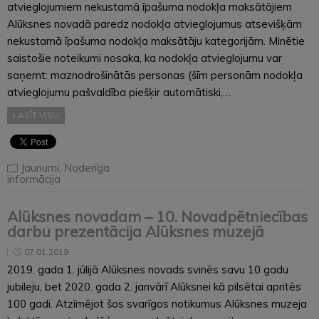
atvieglojumiem nekustamā īpašuma nodokļa maksātājiem
Alūksnes novadā paredz nodokļa atvieglojumus atsevišķām
nekustamā īpašuma nodokļa maksātāju kategorijām. Minētie
saistošie noteikumi nosaka, ka nodokļa atvieglojumu var
saņemt: maznodrošinātās personas (šīm personām nodokļa
atvieglojumu pašvaldība piešķir automātiski,…
LASĪT VISU
Jaunumi
,
Noderīga
informācija
Alūksnes novadam – 10. Novadpētniecības
darbu prezentācija Alūksnes muzejā
07.01.2019
2019. gada 1. jūlijā Alūksnes novads svinēs savu 10 gadu
jubileju, bet 2020. gada 2. janvārī Alūksnei kā pilsētai apritēs
100 gadi. Atzīmējot šos svarīgos notikumus Alūksnes muzeja