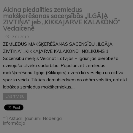
Aicina piedalīties zemledus
makšķerēšanas sacensībās „ILGĀJA
ZIVTIŅA” jeb „KIKKAJÄRVE KALAKÕNÕ”
Veclaicenē
17.01.2019
ZEMLEDUS MAKŠĶERĒŠANAS SACENSĪBU „ILGĀJA
ZIVTIŅA” „KIKKAJÄRVE KALAKÕNÕ” NOLIKUMS 1.
Sacensību mērķis Veicināt Latvijas – Igaunijas pierobežā
dzīvojošo cilvēku sadarbību. Popularizēt zemledus
makšķerēšanu Ilgāja (Kikkajärv) ezerā kā veselīgu un aktīvu
sporta veidu. Tikties domubiedriem no abām valstīm, noteikt
labākos zemledus makšķerniekus….
LASĪT VISU
Aktuāli
,
Jaunumi
,
Noderīga
informācija