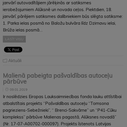
janvārī autovadītājiem jārēķinās ar satiksmes
ierobežojumiem Alūksnē un novada ceļos. Piektdien, 18.
janvārī, pārējiem satiksmes dalībniekiem būs slēgta satiksme:
1. Parka ielas posmā no Baložu bulvāra līdz Dzirnavu ielai,
Brūža ielas posmā…
LASĪT VISU
Aktuāli
Malienā pabeigta pašvaldības autoceļu
pārbūve
09.01.2019
Ir noslēdzies Eiropas Lauksaimniecības fonda lauku attīstībai
atbalstītais projekts “Pašvaldības autoceļu “Tomsona
pagrieziens-Sebežnieki”, “ Brenci-Sakvārne” un “P41-Cūku
komplekss” pārbūve Malienas pagastā, Alūksnes novadā”
(Nr. 17-07-A00702-000097). Projekts īstenots Latvijas