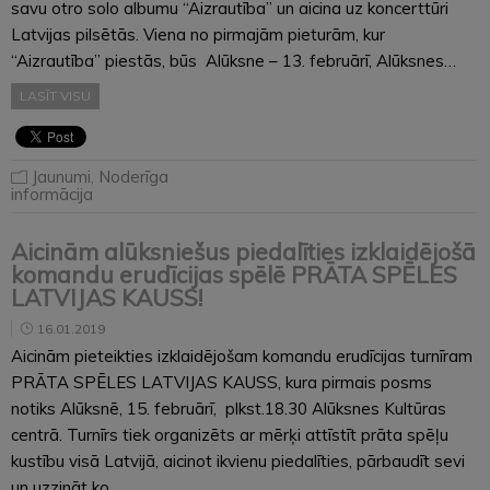
savu otro solo albumu “Aizrautība” un aicina uz koncerttūri
Latvijas pilsētās. Viena no pirmajām pieturām, kur
“Aizrautība” piestās, būs Alūksne – 13. februārī, Alūksnes…
LASĪT VISU
Jaunumi
,
Noderīga
informācija
Aicinām alūksniešus piedalīties izklaidējošā
komandu erudīcijas spēlē PRĀTA SPĒLES
LATVIJAS KAUSS!
16.01.2019
Aicinām pieteikties izklaidējošam komandu erudīcijas turnīram
PRĀTA SPĒLES LATVIJAS KAUSS, kura pirmais posms
notiks Alūksnē, 15. februārī, plkst.18.30 Alūksnes Kultūras
centrā. Turnīrs tiek organizēts ar mērķi attīstīt prāta spēļu
kustību visā Latvijā, aicinot ikvienu piedalīties, pārbaudīt sevi
un uzzināt ko…