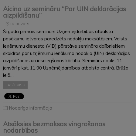
Aicina uz semināru “Par UIN deklarācijas
aizpildīšanu”
07.01.2019
Šī gada pirmais seminārs Uzņēmējdarbības atbalsta
pasākumu ietvaros paredzēts nodokļu maksātājiem. Valsts
ieņēmumu dienesta (VID) pārstāve semināra dalībniekiem
skaidros par uzņēmumu ienākuma nodokļa (UIN) deklarācijas
aizpildīšanas un iesniegšanas kārtību. Seminārs notiks 11.
janvārī plkst. 11.00 Uzņēmējdarbības atbalsta centrā, Brūža
ielā…
LASĪT VISU
Noderīga informācija
Atsāksies bezmaksas vingrošanas
nodarbības