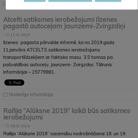
Noderīga informācija
Atcelti satiksmes ierobežojumi Ilzenes
pagastā autoceļam Jaunzemi-Zvirgzdiņi
11.01.2019
Ilzenes pagasta pārvalde informē, ka no 2019.gada
11.janvāra ATCELTS satiksmes ierobežojums
transportlīdzekļiem ar faktisko masu 3.5 tonnas pa
pašvaldības autoceļu: Jaunzemi- Zvirgzdiņi. Tālrunis
informācijai – 25779981.
Noderīga informācija
Rallija “Alūksne 2019” laikā būs satiksmes
ierobežojumi
09.01.2019
Rallija “Alūksne 2019” sacensību nodrošināšanai 18. un 19.