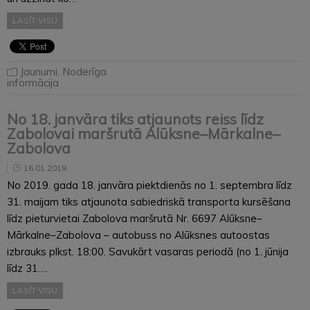
LASĪT VISU
Jaunumi
,
Noderīga
informācija
No 18. janvāra tiks atjaunots reiss līdz
Zabolovai maršrutā Alūksne–Mārkalne–
Zabolova
16.01.2019
No 2019. gada 18. janvāra piektdienās no 1. septembra līdz
31. maijam tiks atjaunota sabiedriskā transporta kursēšana
līdz pieturvietai Zabolova maršrutā Nr. 6697 Alūksne–
Mārkalne–Zabolova – autobuss no Alūksnes autoostas
izbrauks plkst. 18:00. Savukārt vasaras periodā (no 1. jūnija
līdz 31….
LASĪT VISU