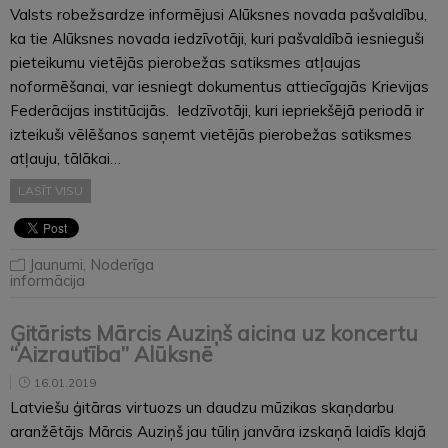
Valsts robežsardze informējusi Alūksnes novada pašvaldību,
ka tie Alūksnes novada iedzīvotāji, kuri pašvaldībā iesnieguši
pieteikumu vietējās pierobežas satiksmes atļaujas
noformēšanai, var iesniegt dokumentus attiecīgajās Krievijas
Federācijas institūcijās. Iedzīvotāji, kuri iepriekšējā periodā ir
izteikuši vēlēšanos saņemt vietējās pierobežas satiksmes
atļauju, tālākai…
LASĪT VISU
Jaunumi
,
Noderīga
informācija
Ģitārists Mārcis Auziņš aicina uz koncertu
“Aizrautība” Alūksnē
16.01.2019
Latviešu ģitāras virtuozs un daudzu mūzikas skaņdarbu
aranžētājs Mārcis Auziņš jau tūliņ janvāra izskaņā laidīs klajā