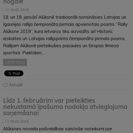
nogalē
08.01.2019
18. un 19. janvārī Alūksnē tradicionāli norisināsies Latvijas un
Igaunijas rallija čempionāta pirmais apvienotais posms “Rally
Alūksne 2019”, kura ietvaros tiks aizvadīts arī Historic
ieskaites un Latvijas rallijsprinta čempionāta pirmais posms.
Rallijam Alūksnē pieteikušies pasaules un Eiropas līmeņa
sportisti. Piektdien,…
LASĪT VISU
Aktuāli
Līdz 1. februārim var pieteikties
nekustamā īpašuma nodokļa atvieglojuma
saņemšanai
08.01.2019
Alūksnes novada pašvaldības saistošie noteikumi par