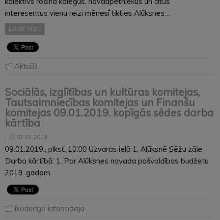
kolektīvs rosina kolēģus, novadpētniekus un citus
interesentus vienu reizi mēnesī tikties Alūksnes…
LASĪT VISU
Aktuāli
Sociālās, izglītības un kultūras komitejas,
Tautsaimniecības komitejas un Finanšu
komitejas 09.01.2019. kopīgās sēdes darba
kārtība
07.01.2019
09.01.2019., plkst. 10:00 Uzvaras ielā 1, Alūksnē Sēžu zāle
Darba kārtībā: 1. Par Alūksnes novada pašvaldības budžetu
2019. gadam.
Noderīga informācija