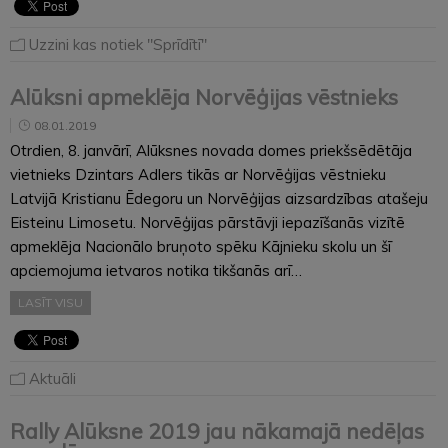
Uzzini kas notiek "Sprīdītī"
Alūksni apmeklēja Norvēģijas vēstnieks
08.01.2019
Otrdien, 8. janvārī, Alūksnes novada domes priekšsēdētāja
vietnieks Dzintars Adlers tikās ar Norvēģijas vēstnieku
Latvijā Kristianu Ēdegoru un Norvēģijas aizsardzības atašeju
Eisteinu Limosetu. Norvēģijas pārstāvji iepazīšanās vizītē
apmeklēja Nacionālo bruņoto spēku Kājnieku skolu un šī
apciemojuma ietvaros notika tikšanās arī…
LASĪT VISU
Aktuāli
Rally Alūksne 2019 jau nākamajā nedēļas