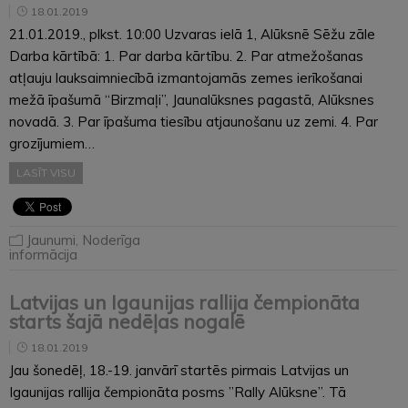
18.01.2019
21.01.2019., plkst. 10:00 Uzvaras ielā 1, Alūksnē Sēžu zāle
Darba kārtībā: 1. Par darba kārtību. 2. Par atmežošanas
atļauju lauksaimniecībā izmantojamās zemes ierīkošanai
mežā īpašumā “Birzmaļi”, Jaunalūksnes pagastā, Alūksnes
novadā. 3. Par īpašuma tiesību atjaunošanu uz zemi. 4. Par
grozījumiem…
LASĪT VISU
Jaunumi
,
Noderīga
informācija
Latvijas un Igaunijas rallija čempionāta
starts šajā nedēļas nogalē
18.01.2019
Jau šonedēļ, 18.-19. janvārī startēs pirmais Latvijas un
Igaunijas rallija čempionāta posms ”Rally Alūksne”. Tā