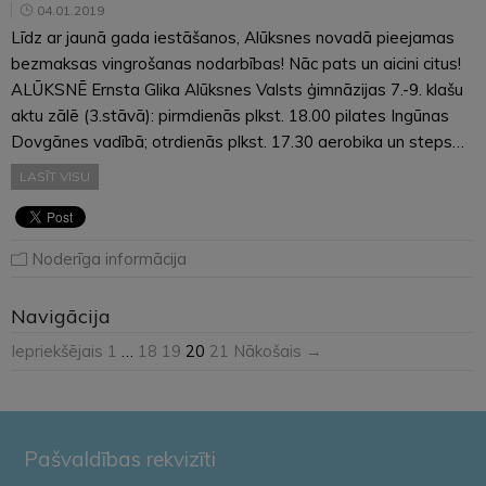
04.01.2019
Līdz ar jaunā gada iestāšanos, Alūksnes novadā pieejamas
bezmaksas vingrošanas nodarbības! Nāc pats un aicini citus!
ALŪKSNĒ Ernsta Glika Alūksnes Valsts ģimnāzijas 7.-9. klašu
aktu zālē (3.stāvā): pirmdienās plkst. 18.00 pilates Ingūnas
Dovgānes vadībā; otrdienās plkst. 17.30 aerobika un steps…
LASĪT VISU
Noderīga informācija
Navigācija
Iepriekšējais
1
…
18
19
20
21
Nākošais →
Pašvaldības rekvizīti