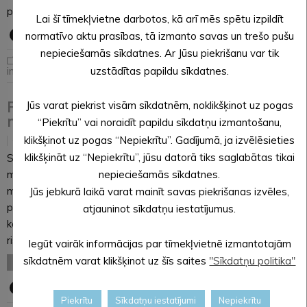
pieņemšana atcelta.
Lai šī tīmekļvietne darbotos, kā arī mēs spētu izpildīt
normatīvo aktu prasības, tā izmanto savas un trešo pušu
nepieciešamās sīkdatnes. Ar Jūsu piekrišanu var tik
Jaunumi
,
Noderīga
uzstādītas papildu sīkdatnes.
informācija
Pieejamas bezmaksas mūzikas terapijas
Jūs varat piekrist visām sīkdatnēm, noklikšķinot uz pogas
nodarbības
“Piekrītu” vai noraidīt papildu sīkdatņu izmantošanu,
klikšķinot uz pogas “Nepiekrītu”. Gadījumā, ja izvēlēsieties
11.01.2019
klikšķināt uz “Nepiekrītu”, jūsu datorā tiks saglabātas tikai
Sākot ar 15. janvāri Alūksnes Kultūras centrā norisināsies
mūzikas terapijas nodarbības, kuras vadīs mākslas terapeite
nepieciešamās sīkdatnes.
mūzikas terapijā Ieva Malteniece. Nodarbības paredzētas
Jūs jebkurā laikā varat mainīt savas piekrišanas izvēles,
personām ar invaliditāti. Pirmās nodarbības tiek organizētas
atjauninot sīkdatņu iestatījumus.
kā individuālās konsultācijas, lai noteiktu nodarbību mērķi un
risināmās problēmas. Nodarbības –…
Iegūt vairāk informācijas par tīmekļvietnē izmantotajām
sīkdatnēm varat klikšķinot uz šīs saites
"Sīkdatņu politika"
LASĪT VISU
Piekrītu
Sīkdatņu iestatījumi
Nepiekrītu