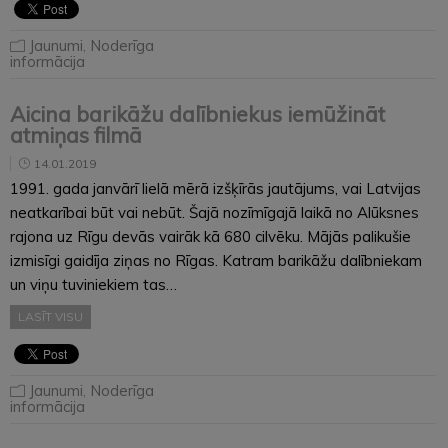
Jaunumi
,
Noderīga
informācija
Aicina barikāžu dalībniekus iemūžināt
atmiņas filmā
14.01.2019
1991. gada janvārī lielā mērā izšķīrās jautājums, vai Latvijas
neatkarībai būt vai nebūt. Šajā nozīmīgajā laikā no Alūksnes
rajona uz Rīgu devās vairāk kā 680 cilvēku. Mājās palikušie
izmisīgi gaidīja ziņas no Rīgas. Katram barikāžu dalībniekam
un viņu tuviniekiem tas…
LASĪT VISU
Jaunumi
,
Noderīga
informācija