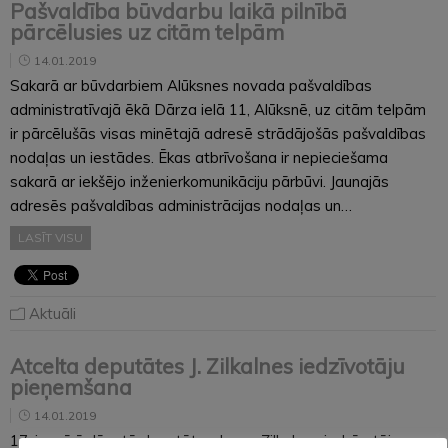
Pašvaldība būvdarbu laikā pilnībā
pārcēlusies uz citām telpām
14.01.2019
Sakarā ar būvdarbiem Alūksnes novada pašvaldības
administratīvajā ēkā Dārza ielā 11, Alūksnē, uz citām telpām
ir pārcēlušās visas minētajā adresē strādājošās pašvaldības
nodaļas un iestādes. Ēkas atbrīvošana ir nepieciešama
sakarā ar iekšējo inženierkomunikāciju pārbūvi. Jaunajās
adresēs pašvaldības administrācijas nodaļas un…
LASĪT VISU
Aktuāli
Atcelta deputātes J. Zilkalnes iedzīvotāju
pieņemšana
14.01.2019
17. janvārī plānotā deputātes Janas Zilkalnes iedzīvotāju