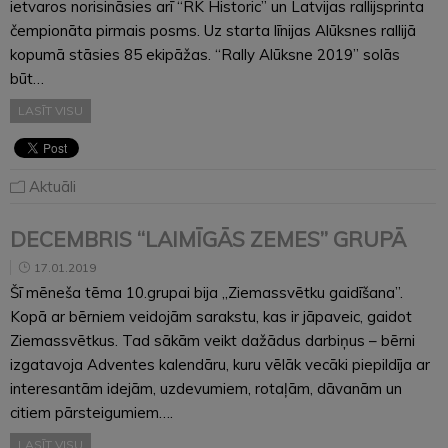
ietvaros norisināsies arī “RK Historic” un Latvijas rallijsprinta
čempionāta pirmais posms. Uz starta līnijas Alūksnes rallijā
kopumā stāsies 85 ekipāžas. “Rally Alūksne 2019” solās
būt…
LASĪT VISU
Aktuāli
DECEMBRIS “LAIMĪGĀS ZEMES” GRUPĀ
17.01.2019
Šī mēneša tēma 10.grupai bija „Ziemassvētku gaidīšana”.
Kopā ar bērniem veidojām sarakstu, kas ir jāpaveic, gaidot
Ziemassvētkus. Tad sākām veikt dažādus darbiņus – bērni
izgatavoja Adventes kalendāru, kuru vēlāk vecāki piepildīja ar
interesantām idejām, uzdevumiem, rotaļām, dāvanām un
citiem pārsteigumiem….
LASĪT VISU