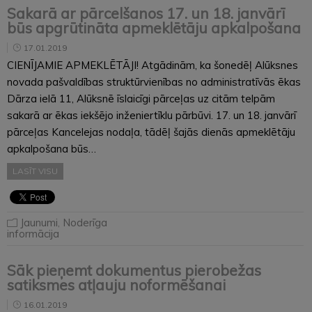
Sakarā ar pārcelšanos 17. un 18. janvārī
būs apgrūtināta apmeklētāju apkalpošana
17.01.2019
CIENĪJAMIE APMEKLĒTĀJI! Atgādinām, ka šonedēļ Alūksnes
novada pašvaldības struktūrvienības no administratīvās ēkas
Dārza ielā 11, Alūksnē īslaicīgi pārceļas uz citām telpām
sakarā ar ēkas iekšējo inženiertīklu pārbūvi. 17. un 18. janvārī
pārceļas Kancelejas nodaļa, tādēļ šajās dienās apmeklētāju
apkalpošana būs…
LASĪT VISU
Jaunumi
,
Noderīga
informācija
Sāk pieņemt dokumentus pierobežas
satiksmes atļauju noformēšanai
16.01.2019