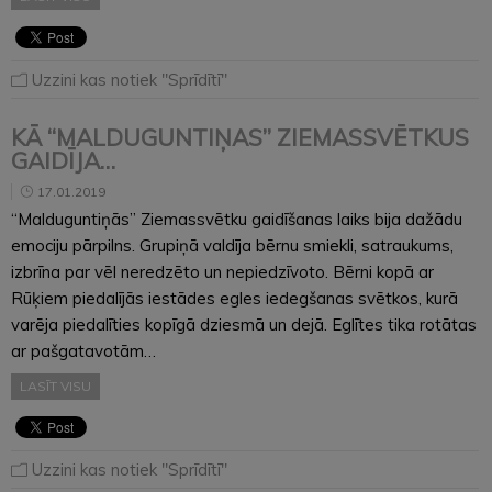
Uzzini kas notiek "Sprīdītī"
KĀ “MALDUGUNTIŅAS” ZIEMASSVĒTKUS
GAIDĪJA…
17.01.2019
“Malduguntiņās” Ziemassvētku gaidīšanas laiks bija dažādu
emociju pārpilns. Grupiņā valdīja bērnu smiekli, satraukums,
izbrīna par vēl neredzēto un nepiedzīvoto. Bērni kopā ar
Rūķiem piedalījās iestādes egles iedegšanas svētkos, kurā
varēja piedalīties kopīgā dziesmā un dejā. Eglītes tika rotātas
ar pašgatavotām…
LASĪT VISU
Uzzini kas notiek "Sprīdītī"