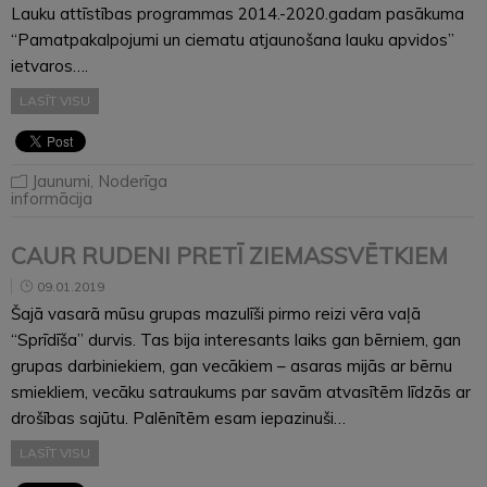
Lauku attīstības programmas 2014.-2020.gadam pasākuma
“Pamatpakalpojumi un ciematu atjaunošana lauku apvidos”
ietvaros….
LASĪT VISU
Jaunumi
,
Noderīga
informācija
CAUR RUDENI PRETĪ ZIEMASSVĒTKIEM
09.01.2019
Šajā vasarā mūsu grupas mazulīši pirmo reizi vēra vaļā
“Sprīdīša” durvis. Tas bija interesants laiks gan bērniem, gan
grupas darbiniekiem, gan vecākiem – asaras mijās ar bērnu
smiekliem, vecāku satraukums par savām atvasītēm līdzās ar
drošības sajūtu. Palēnītēm esam iepazinuši…
LASĪT VISU