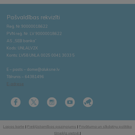
Pašvaldības rekvizīti
Reģ. Nr.90000018622
PVN reģ. Nr. LV 90000018622
AS „SEB banka”
Kods: UNLALV2X
Konts: LV58 UNLA 0025 0041 3033 5
E – pasts – dome@aluksne.lv
Tālrunis – 64381496
E-adrese
Lapas karte
|
Piekļūstamības paziņojums
|
Privātuma un sīkdatņu politika
tīmekļa vietnē
|