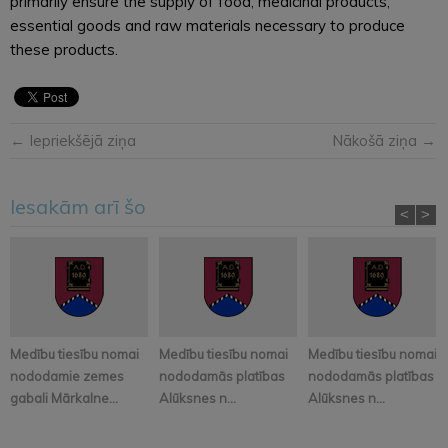
primarily ensure the supply of food, medicinal products,
essential goods and raw materials necessary to produce
these products.
← Iepriekšējā ziņa
Nākošā ziņa →
Iesakām arī šo
<
>
Medību tiesību nomai
Medību tiesību nomai
Medību tiesību nomai
nododamie zemes
nododamās platības
nododamās platības
gabali Mārkalne...
Alūksnes n...
Alūksnes n...