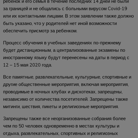
ребенок и его семья в течение последних 14 дней не были
за границей и не общались с больными вирусом Covid-19
или их контактными лицами. В этом заявлении также должно
быть указано, что у родителей нет иной возможности
обеспечить присмотр за ребенком.
Процесс обучения в учебных заведениях по-прежнему
будет дистанционным, а централизованные экзамены по
иностранному языку будут перенесены на даты в период с
12 – 15 мая 2020 года.
Все памятные, развлекательные, культурные, спортивные и
другие общественные мероприятия, включая мероприятия,
проводимые в ночных клубах и дискотеках, запрещены,
независимо от количества посетителей. Запрещены также
митинги, шествия, пикеты и религиозные мероприятия.
Запрещены также все неорганизованные собрания более
чем по 50 человек одновременно в местах культуры и
отдыха, развлекательных, спортивных и религиозных