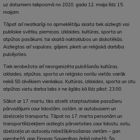
uz datumiem laikposmā no 2020. gada 12. maija līdz 15.
maijam.
Tāpat arī neatkarīgi no apmeklētāju skaita tiek aizliegti visi
publiskie svētku, piemiņas, izklaides, kultūras, sporta un
atpūtas pasākumi, tai skaitā naktsklubos un diskotēkās.
Aizliegtas arī sapulces, gājieni, piketi un reliģiskā darbība
pulcējoties.
Tiek ierobežota arī neorganizēta pulcēšanās kultūras,
izklaides, atpūtas, sporta un reliģisko norišu vietās vairāk
nekā 50 cilvēkiem vienlaikus. Kultūras, izklaides, sporta un citu
atpūtas vietu darba laiks ir ne ilgāks kā līdz plkst. 23.00.
Sākot ar 17. martu, tiks atcelti starptautiskie pasažieru
pārvadājumi caur lidostām, ostām, ar autobusiem un
dzelzceļa transportu. Tāpat no 17. marta personām un
transportlīdzekļiem aizliegts pārvietoties caur lidostu, ostu,
dzelzceļa un autoceļu robežšķērsošanas vietām – gan
pierobežā, gan Eiropas Savienības ārējā robežā. Šis