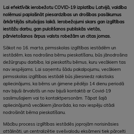
Lai efektīvāk ierobežotu COVID-19 izplatību Latvijā, valdība
nolēmusi paplašināt piesardzības un drošības pasākumus
ārkārtējās situācijas laikā. Ierobežojumi skars gan izglītības
iestāžu darbu, gan pulcēšanos publiskās vietās,
pārvietošanos ārpus valsts robežām un citas jomas.
Sākot no 16. marta, pirmsskolas izglītības iestādēm un
iestādēm, kas nodrošina bērnu pieskatīšanu, būs jānodrošina
dežūrgrupu darbība, lai pieskatītu bērnus, kuru vecākiem tas
nav iespējams. Lai saņemtu šādu pakalpojumu, vecākiem
pirmsskolas izglītības iestādē būs jāiesniedz rakstisks
apliecinājums, ka bērns un ģimene pēdējo 14 dienu periodā
nav bijuši ārvalstīs un nav bijuši kontaktā ar Covid-19
saslimušajiem vai to kontaktpersonām. Tāpat šajā
apliecinājumā vecākiem jānorāda, ka nav iespēju citādi
nodrošināt bērna pieskatīšanu.
Mācību process izglītības iestādēs joprojām norisināsies
attālināti, un centralizētie svešvalodu eksāmeni tiek pārcelti