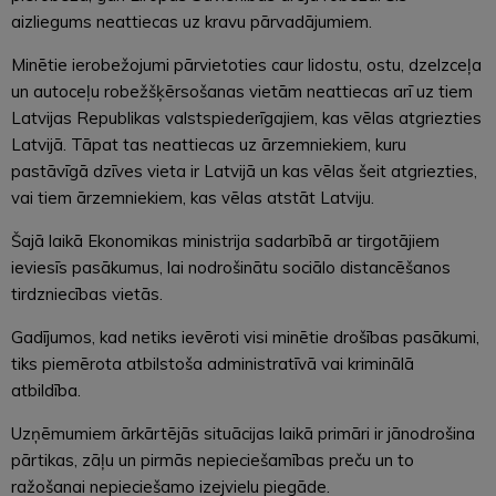
aizliegums neattiecas uz kravu pārvadājumiem.
Minētie ierobežojumi pārvietoties caur lidostu, ostu, dzelzceļa
un autoceļu robežšķērsošanas vietām neattiecas arī uz tiem
Latvijas Republikas valstspiederīgajiem, kas vēlas atgriezties
Latvijā. Tāpat tas neattiecas uz ārzemniekiem, kuru
pastāvīgā dzīves vieta ir Latvijā un kas vēlas šeit atgriezties,
vai tiem ārzemniekiem, kas vēlas atstāt Latviju.
Šajā laikā Ekonomikas ministrija sadarbībā ar tirgotājiem
ieviesīs pasākumus, lai nodrošinātu sociālo distancēšanos
tirdzniecības vietās.
Gadījumos, kad netiks ievēroti visi minētie drošības pasākumi,
tiks piemērota atbilstoša administratīvā vai kriminālā
atbildība.
Uzņēmumiem ārkārtējās situācijas laikā primāri ir jānodrošina
pārtikas, zāļu un pirmās nepieciešamības preču un to
ražošanai nepieciešamo izejvielu piegāde.