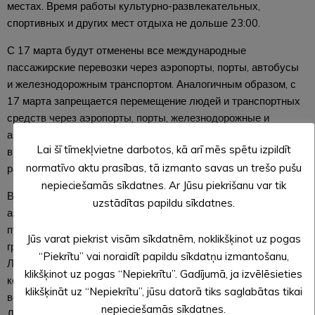
местах. Время работы культурно-развлекательных,
спортивных и других мест отдыха не дольше 23:00.
С 17 марта будут отменены все международные
пассажирские перевозки через аэропорты, порты, автобусы
и железнодорожным транспортом. Аналогичным образом, с
17 марта запрещается перемещение людей и транспортных
средств через аэропорты, порты, железнодорожные и
автомобильные пункты пересечения как внешних, так и
Lai šī tīmekļvietne darbotos, kā arī mēs spētu izpildīt
внутренних границ Европейского союза. Этот запрет не
normatīvo aktu prasības, tā izmanto savas un trešo pušu
распространяется на перевозку грузов.
nepieciešamās sīkdatnes. Ar Jūsu piekrišanu var tik
Вышеупомянутые ограничения на передвижение через
uzstādītas papildu sīkdatnes.
аэропорты, порты, железнодорожные и автомобильные
пункты пересечения границы не распространяются на тех
Jūs varat piekrist visām sīkdatnēm, noklikšķinot uz pogas
граждан Латвийской Республики, которые хотят вернуться в
“Piekrītu” vai noraidīt papildu sīkdatņu izmantošanu,
Латвию. Не распространяются они и на иностранцев,
klikšķinot uz pogas “Nepiekrītu”. Gadījumā, ja izvēlēsieties
которые постоянно проживают в Латвии и хотят сюда
klikšķināt uz “Nepiekrītu”, jūsu datorā tiks saglabātas tikai
вернуться, а также на иностранцев, желающих покинуть
nepieciešamās sīkdatnes.
Латвию.