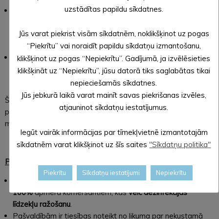
uzstādītas papildu sīkdatnes.
Dīkstāves reglaments
– ja uzņēmums
darbinieku
nenodarbina vai nosūta dīkstāvē
, valsts kompensēs
Jūs varat piekrist visām sīkdatnēm, noklikšķinot uz pogas
uzņēmuma darbiniekiem
līdz 75 % no atlīdzības, bet ne
vairāk par 700 eiro mēnesī.
“Piekrītu” vai noraidīt papildu sīkdatņu izmantošanu,
Pašnodarbinātie tiks atbrīvoti no
iedzīvotāju ienākuma
klikšķinot uz pogas “Nepiekrītu”. Gadījumā, ja izvēlēsieties
nodokļa avansa maksājumiem
par 2020. gadu (un par to
klikšķināt uz “Nepiekrītu”, jūsu datorā tiks saglabātas tikai
netiks aprēķināta kavējuma nauda).
nepieciešamās sīkdatnes.
Jūs jebkurā laikā varat mainīt savas piekrišanas izvēles,
Šobrīd tiek vērtēta iespēja noteikt dīkstāves atbalstu arī
atjauninot sīkdatņu iestatījumus.
pašnodarbinātām personām, autoratlīdzību un
mikrouzņēmumu nodokļa maksātājiem.
Iegūt vairāk informācijas par tīmekļvietnē izmantotajām
sīkdatnēm varat klikšķinot uz šīs saites
"Sīkdatņu politika"
PAPILDU ATBALSTS
Piekrītu
Sīkdatņu iestatījumi
Nepiekrītu
Akcīzes nodokļa nodrošinājuma samazinājumi
līdz pat
100%
apmērā komersantiem, kas
veic dezinfekcijas
līdzekļu ražošanu
.
Pašvaldībām ir tiesības noteikt no likuma par nekustamā