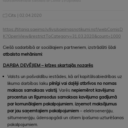
tautsaimniecībai saistībā ar Covid-19 izplatību
Cits
| 02.04.2020
https://titania.saeima.lv/livs/saeimasnotikumi.nsf/webComisD
K?OpenView&restrictToCategory=31.03.2020&count=1000
Ciešā sadarbībā ar sociālajiem partneriem, izstrādāti šādi
atbalsta mehānismi
:
DARBA DEVĒJIEM – krīzes skartajās nozarēs
Valsts un pašvaldību iestādes, kā arī kapitālsabiedrības uz
likuma darbības laiku
pilnīgi vai daļēji atbrīvos no nomas
maksas samaksas valstij
. Varēs
nepiemērot kavējuma
procentus un līgumsodus samaksas kavējuma gadījumā
par komunālajiem pakalpojumiem
,
izņemot maksājumus
par jau saņemtajiem pakalpojumiem
– elektroenerģiju,
siltumenerģiju, ūdensapgādi un citiem īpašuma uzturēšanas
pakalpojumiem.