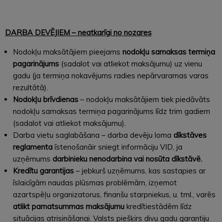
DARBA DEVĒJIEM – neatkarīgi no nozares
Nodokļu maksātājiem pieejams
nodokļu samaksas termiņa
pagarinājums
(sadalot vai atliekot maksājumu) uz vienu
gadu (ja termiņa nokavējums radies nepārvaramas varas
rezultātā).
Nodokļu brīvdienas
– nodokļu maksātājiem tiek piedāvāts
nodokļu samaksas termiņa pagarinājums līdz trim gadiem
(sadalot vai atliekot maksājumu).
Darba vietu saglabāšana – darba devēju loma
dīkstāves
reglamenta
īstenošanāir sniegt informāciju VID, ja
uzņēmums
darbinieku nenodarbina vai nosūta dīkstāvē.
Kredītu garantijas
– jebkurš uzņēmums, kas sastapies ar
īslaicīgām naudas plūsmas problēmām, izņemot
azartspēļu organizatorus, finanšu starpniekus, u. tml., varēs
atlikt pamatsummas maksājumu
kredītiestādēm līdz
situācijas atrisināšanai. Valsts piešķirs divu gadu garantiju