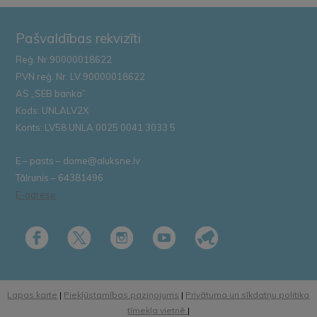
Pašvaldības rekvizīti
Reģ. Nr.90000018622
PVN reģ. Nr. LV 90000018622
AS „SEB banka”
Kods: UNLALV2X
Konts: LV58 UNLA 0025 0041 3033 5
E – pasts – dome@aluksne.lv
Tālrunis – 64381496
E-adrese
Lapas karte
|
Piekļūstamības paziņojums
|
Privātuma un sīkdatņu politika
tīmekļa vietnē
|