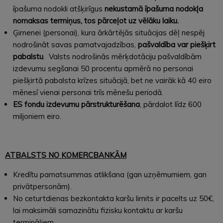
īpašuma nodokli atšķirīgus
nekustamā īpašuma nodokļa
nomaksas termiņus, tos pārceļot uz vēlāku laiku.
Ģimenei (personai), kura ārkārtējās situācijas dēļ nespēj
nodrošināt savas pamatvajadzības,
pašvaldība var piešķirt
pabalstu
. Valsts nodrošinās mērķdotāciju pašvaldībām
izdevumu segšanai 50 procentu apmērā no personai
piešķirtā pabalsta krīzes situācijā, bet ne vairāk kā 40 eiro
mēnesī vienai personai trīs mēnešu periodā.
ES fondu izdevumu pārstrukturēšana
, pārdalot līdz 600
miljoniem eiro.
ATBALSTS NO KOMERCBANKĀM
Kredītu pamatsummas atlikšana (gan uzņēmumiem, gan
privātpersonām).
No ceturtdienas bezkontakta karšu limits ir pacelts uz 50€,
lai maksimāli samazinātu fizisku kontaktu ar karšu
termināļiem.