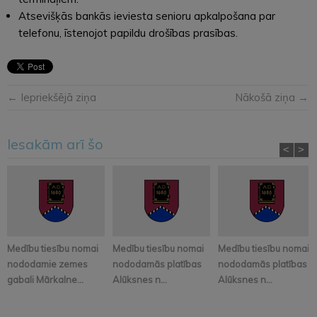
Atsevišķās bankās ieviesta senioru apkalpošana par
telefonu, īstenojot papildu drošības prasības.
← Iepriekšējā ziņa
Nākošā ziņa →
Iesakām arī šo
<
>
Medību tiesību nomai
Medību tiesību nomai
Medību tiesību nomai
nododamie zemes
nododamās platības
nododamās platības
gabali Mārkalne...
Alūksnes n...
Alūksnes n...