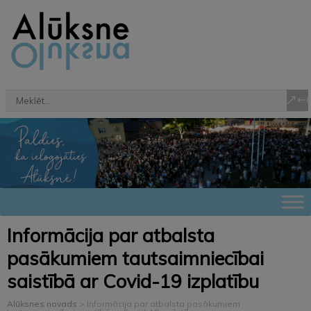
Informācija par atbalsta
pasākumiem tautsaimniecībai
saistībā ar Covid-19 izplatību
Alūksnes novads
>
Informācija par atbalsta pasākumiem