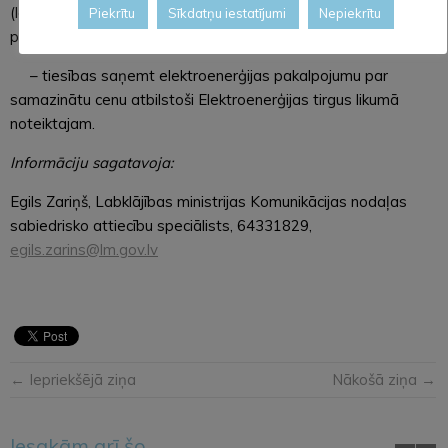
(lēmumu par atbrīvojumu, vērtējot personas ienākumus,
Piekrītu
Sīkdatņu iestatījumi
Nepiekrītu
pieņem tiesa) atbilstoši Civilprocesa likumā noteiktajam;
– tiesības saņemt elektroenerģijas pakalpojumu par
samazinātu cenu atbilstoši Elektroenerģijas tirgus likumā
noteiktajam.
Informāciju sagatavoja:
Egils Zariņš, Labklājības ministrijas Komunikācijas nodaļas
sabiedrisko attiecību speciālists, 64331829,
egils.zarins@lm.gov.lv
← Iepriekšējā ziņa
Nākošā ziņa →
Iesakām arī šo