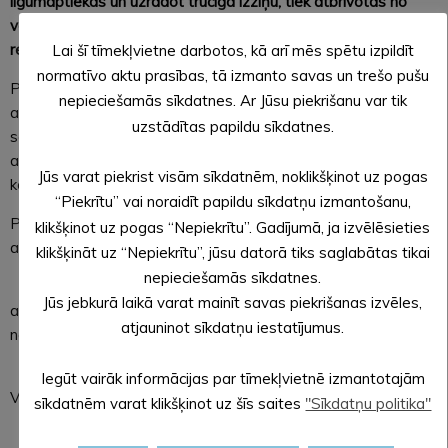
līgumaptiekās un uzrādot trūcīgā izziņu, tiek atbrīvotas no
valsts nekompensētas daļas samaksas un maksas par
recepti 0,71 eiro.
Lai šī tīmekļvietne darbotos, kā arī mēs spētu izpildīt
normatīvo aktu prasības, tā izmanto savas un trešo pušu
Personām, kuras atzītas par trūcīgām vai maznodrošinātām
nepieciešamās sīkdatnes. Ar Jūsu piekrišanu var tik
ar ienākumiem līdz 242 eiro uz cilvēku mēnesī, ir tiesības
uzstādītas papildu sīkdatnes.
saņemt Eiropas Atbalsta fonda vistrūcīgākajām personām
atbalstu – pārtikas preču un pirmās nepieciešamības preču
Jūs varat piekrist visām sīkdatnēm, noklikšķinot uz pogas
komplektus, ko nosaka Ministru kabineta noteikumi.
“Piekrītu” vai noraidīt papildu sīkdatņu izmantošanu,
Personām, kuras atzītas par trūcīgām vai maznodrošinātām
klikšķinot uz pogas “Nepiekrītu”. Gadījumā, ja izvēlēsieties
ar pašvaldības noteikto ienākumu līmeni, ir tiesības:
klikšķināt uz “Nepiekrītu”, jūsu datorā tiks saglabātas tikai
nepieciešamās sīkdatnes.
– saņemt nekustamā īpašuma nodokļa atvieglojumu
Jūs jebkurā laikā varat mainīt savas piekrišanas izvēles,
atbilstoši likumā “Par nekustamā īpašuma nodokli”
atjauninot sīkdatņu iestatījumus.
noteiktajam;
– saņemt valsts nodrošināto juridisko palīdzību atbilstoši
Iegūt vairāk informācijas par tīmekļvietnē izmantotajām
Valsts nodrošinātās juridiskās palīdzības likumā noteiktajam;
sīkdatnēm varat klikšķinot uz šīs saites
"Sīkdatņu politika"
– pretendēt uz atbrīvošanu no tiesas izdevumu atmaksas