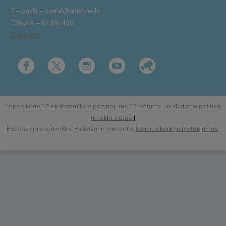
E – pasts – dome@aluksne.lv
Tālrunis – 64381496
E-adrese
Lapas karte
|
Piekļūstamības paziņojums
|
Privātuma un sīkdatņu politika
tīmekļa vietnē
|
Pašreizējais stāvoklis: Piekrišana nav dota.
Mainīt sīkdatņu iestatījumus.