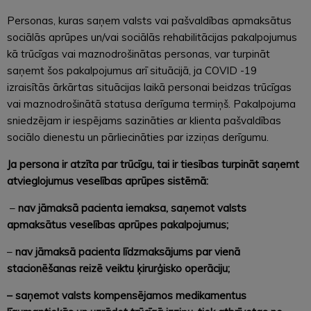
Personas, kuras saņem valsts vai pašvaldības apmaksātus
sociālās aprūpes un/vai sociālās rehabilitācijas pakalpojumus
kā trūcīgas vai maznodrošinātas personas, var turpināt
saņemt šos pakalpojumus arī situācijā, ja COVID -19
izraisītās ārkārtas situācijas laikā personai beidzas trūcīgas
vai maznodrošinātā statusa derīguma termiņš. Pakalpojuma
sniedzējam ir iespējams sazināties ar klienta pašvaldības
sociālo dienestu un pārliecināties par izziņas derīgumu.
Ja persona ir atzīta par trūcīgu, tai ir tiesības turpināt saņemt
atvieglojumus veselības aprūpes sistēmā:
–
nav jāmaksā pacienta iemaksa, saņemot valsts
apmaksātus veselības aprūpes pakalpojumus;
–
nav jāmaksā pacienta līdzmaksājums par vienā
stacionēšanas reizē veiktu ķirurģisko operāciju;
– saņemot valsts kompensējamos medikamentus