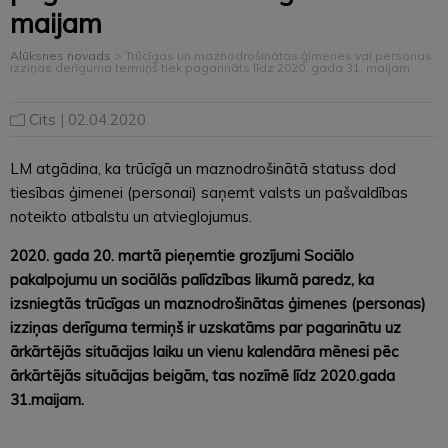
maijam
Alūksnes novads
>
Trūcīgas un maznodrošinātas ģimenes vai personas
izziņas derīguma termiņš tiek pagarināts līdz 2020. gada 31. maijam
Cits
| 02.04.2020
LM atgādina, ka trūcīgā un maznodrošinātā statuss dod
tiesības ģimenei (personai) saņemt valsts un pašvaldības
noteikto atbalstu un atvieglojumus.
2020. gada 20. martā pieņemtie grozījumi Sociālo
pakalpojumu un sociālās palīdzības likumā paredz, ka
izsniegtās trūcīgas un maznodrošinātas ģimenes (personas)
izziņas derīguma termiņš ir uzskatāms par pagarinātu uz
ārkārtējās situācijas laiku un vienu kalendāra mēnesi pēc
ārkārtējās situācijas beigām, tas nozīmē līdz 2020.gada
31.maijam.