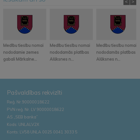
<
>
Medību tiesību nomai
Medību tiesību nomai
Medību tiesību nomai
nododamie zemes
nododamās platības
nododamās platības
gabali Mārkalne...
Alūksnes n...
Alūksnes n...
Pašvaldības rekvizīti
Reģ. Nr.90000018622
PVN reģ. Nr. LV 90000018622
AS „SEB banka”
Kods: UNLALV2X
Konts: LV58 UNLA 0025 0041 3033 5