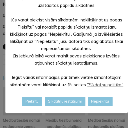
Nr.7905 Rīga – Jaunlaicene – Alūksne
uzstādītas papildu sīkdatnes.
06.reiss plkst.5:40 no Alūksnes AO uz Rīgu un
Jūs varat piekrist visām sīkdatnēm, noklikšķinot uz pogas
01.reiss plkst.13:30 no Rīgas SAO uz Alūksni
“Piekrītu” vai noraidīt papildu sīkdatņu izmantošanu,
ar izpildi svētdienās.
klikšķinot uz pogas “Nepiekrītu”. Gadījumā, ja izvēlēsieties
klikšķināt uz “Nepiekrītu”, jūsu datorā tiks saglabātas tikai
nepieciešamās sīkdatnes.
Jūs jebkurā laikā varat mainīt savas piekrišanas izvēles,
← Iepriekšējā ziņa
Nākošā ziņa →
atjauninot sīkdatņu iestatījumus.
Iesakām arī šo
Iegūt vairāk informācijas par tīmekļvietnē izmantotajām
<
>
sīkdatnēm varat klikšķinot uz šīs saites
"Sīkdatņu politika"
Piekrītu
Sīkdatņu iestatījumi
Nepiekrītu
Medību tiesību nomai
Medību tiesību nomai
Medību tiesību nomai
nododamie zemes
nododamās platības
nododamās platības