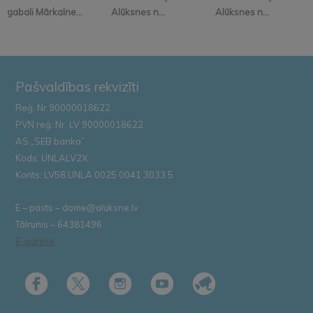
gabali Mārkalne...
Alūksnes n...
Alūksnes n...
Pašvaldības rekvizīti
Reģ. Nr.90000018622
PVN reģ. Nr. LV 90000018622
AS „SEB banka”
Kods: UNLALV2X
Konts: LV58 UNLA 0025 0041 3033 5
E – pasts – dome@aluksne.lv
Tālrunis – 64381496
E-adrese