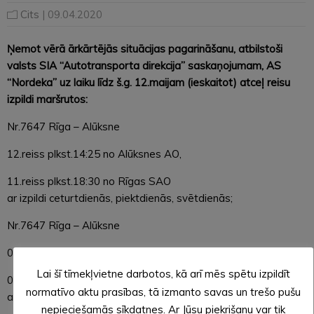
Cits
| 09.04.2020
Ņemot vērā ārkārtējās situācijas pagarināšanu, atbilstoši
valsts SIA “Autotransporta direkcija” saskaņojumam, AS
“Nordeka” uz laiku līdz š.g. 12.maijam (ieskaitot) atceļ reisu
izpildi maršrutos:
Nr.7647 Rīga – Alūksne
12.reiss plkst.14:25 no Alūksnes AO,
11.reiss plkst.18:30 no Rīgas SAO
ar izpildi ceturtdienās, piektdienās, svētdienās;
Nr.7647 Rīga – Alūksne
06.reiss plkst.17:10 no Alūksnes AO uz Rīgu un
Lai šī tīmekļvietne darbotos, kā arī mēs spētu izpildīt
03.reiss plkst.13:00 no Rīgas SAO uz Alūksni
normatīvo aktu prasības, tā izmanto savas un trešo pušu
ar izpildi svētdienās;
nepieciešamās sīkdatnes. Ar Jūsu piekrišanu var tik