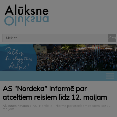
AS “Nordeka” informē par
atceltiem reisiem līdz 12. maijam
Alūksnes novads
>
AS “Nordeka” informē par atceltiem reisiem līdz 12.
maijam