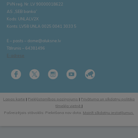
PVN reģ. Nr. LV 90000018622
AS „SEB banka”
Kods: UNLALV2X
Konts: LV58 UNLA 0025 0041 3033 5
E – pasts – dome@aluksne.lv
Tālrunis – 64381496
E-adrese
Lapas karte
|
Piekļūstamības paziņojums
|
Privātuma un sīkdatņu politika
tīmekļa vietnē
|
Pašreizējais stāvoklis: Piekrišana nav dota.
Mainīt sīkdatņu iestatījumus.