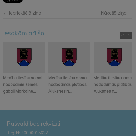
← Iepriekšējā ziņa
Nākošā ziņa →
Iesakām arī šo
<
>
Medību tiesību nomai
Medību tiesību nomai
Medību tiesību nomai
nododamie zemes
nododamās platības
nododamās platības
gabali Mārkalne...
Alūksnes n...
Alūksnes n...
Pašvaldības rekvizīti
Reģ. Nr.90000018622