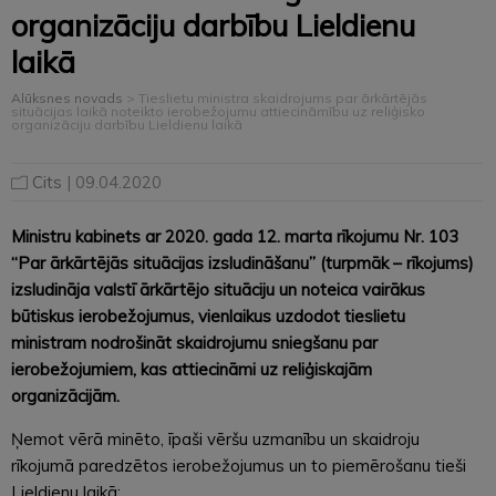
organizāciju darbību Lieldienu
laikā
Alūksnes novads
>
Tieslietu ministra skaidrojums par ārkārtējās
situācijas laikā noteikto ierobežojumu attiecināmību uz reliģisko
organizāciju darbību Lieldienu laikā
Cits
| 09.04.2020
Ministru kabinets ar 2020. gada 12. marta rīkojumu Nr. 103
“Par ārkārtējās situācijas izsludināšanu” (turpmāk – rīkojums)
izsludināja valstī ārkārtējo situāciju un noteica vairākus
būtiskus ierobežojumus, vienlaikus uzdodot tieslietu
ministram nodrošināt skaidrojumu sniegšanu par
ierobežojumiem, kas attiecināmi uz reliģiskajām
organizācijām.
Ņemot vērā minēto, īpaši vēršu uzmanību un skaidroju
rīkojumā paredzētos ierobežojumus un to piemērošanu tieši
Lieldienu laikā: