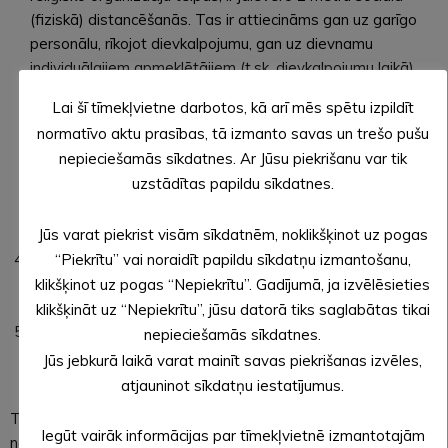
(fiziskā) distancēšanās. Tas ir attiecināms gan uz garīgo
personālu, rīkojot dievkalpojumu, gan uz dievnamu
individuālajiem apmeklētājiem (t.sk. dievkalpojumu laikā),
gan uz citām personām, kā, piemēram, personām, kas
Lai šī tīmekļvietne darbotos, kā arī mēs spētu izpildīt
veido dievkalpojuma video/audio tiešraidi. Līdz ar to
normatīvo aktu prasības, tā izmanto savas un trešo pušu
reliģiskajām organizācijām ir pienākums nodrošināt iespēju
nepieciešamās sīkdatnes. Ar Jūsu piekrišanu var tik
apmeklētājiem ievērot 2 metru distanci jebkurā dievnama
uzstādītas papildu sīkdatnes.
vietā, t.sk., ieejot dievnamā. Maksimālais ieteicamais
apmeklētāju skaits, kas vienlaicīgi var atrasties dievnamā,
Jūs varat piekrist visām sīkdatnēm, noklikšķinot uz pogas
ir 25 personas, neskaitot garīgo un kalpojošo personālu.
Reliģiskās organizācijas nodrošina roku dezinfekcijas
“Piekrītu” vai noraidīt papildu sīkdatņu izmantošanu,
līdzekļa pieejamību pie dievnamu ieejas un aicina
klikšķinot uz pogas “Nepiekrītu”. Gadījumā, ja izvēlēsieties
apmeklētājus lietot sejas maskas.
klikšķināt uz “Nepiekrītu”, jūsu datorā tiks saglabātas tikai
Reliģiskās organizācijas sadarbojas ar Valsts policiju un
nepieciešamās sīkdatnes.
citām institūcijām sabiedriskās kārtības un
Jūs jebkurā laikā varat mainīt savas piekrišanas izvēles,
epidemioloģisko prasību nodrošināšanai.
atjauninot sīkdatņu iestatījumus.
Tādējādi ikviens ir stingri aicināms palikt mājās un
Iegūt vairāk informācijas par tīmekļvietnē izmantotajām
neapmeklēt dievnamus Lieldienu dievkalpojumu laikā, lai