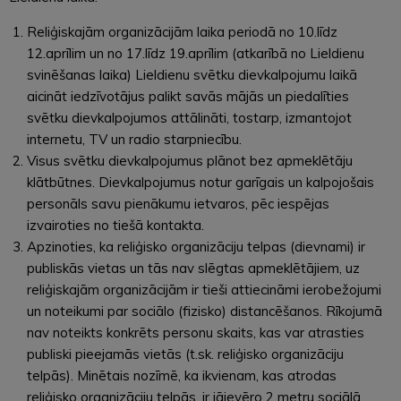
Reliģiskajām organizācijām laika periodā no 10.līdz
12.aprīlim un no 17.līdz 19.aprīlim (atkarībā no Lieldienu
svinēšanas laika) Lieldienu svētku dievkalpojumu laikā
aicināt iedzīvotājus palikt savās mājās un piedalīties
svētku dievkalpojumos attālināti, tostarp, izmantojot
internetu, TV un radio starpniecību.
Visus svētku dievkalpojumus plānot bez apmeklētāju
klātbūtnes. Dievkalpojumus notur garīgais un kalpojošais
personāls savu pienākumu ietvaros, pēc iespējas
izvairoties no tiešā kontakta.
Apzinoties, ka reliģisko organizāciju telpas (dievnami) ir
publiskās vietas un tās nav slēgtas apmeklētājiem, uz
reliģiskajām organizācijām ir tieši attiecināmi ierobežojumi
un noteikumi par sociālo (fizisko) distancēšanos. Rīkojumā
nav noteikts konkrēts personu skaits, kas var atrasties
publiski pieejamās vietās (t.sk. reliģisko organizāciju
telpās). Minētais nozīmē, ka ikvienam, kas atrodas
reliģisko organizāciju telpās, ir jāievēro 2 metru sociālā