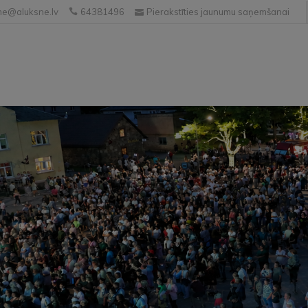
e@aluksne.lv
64381496
Pierakstīties jaunumu saņemšanai