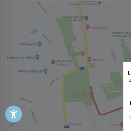
L
p
“