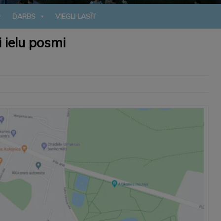
DARBS
VIEGLI LASĪT
i ielu posmi