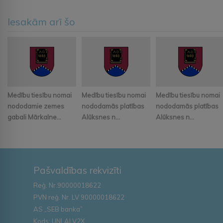
Iesakām arī šo
Medību tiesību nomai
Medību tiesību nomai
Medību tiesību nomai
nododamie zemes
nododamās platības
nododamās platības
gabali Mārkalne...
Alūksnes n...
Alūksnes n...
Pašvaldības rekvizīti
Reģ. Nr.90000018622
PVN reģ. Nr. LV 90000018622
AS „SEB banka”
Kods: UNLALV2X