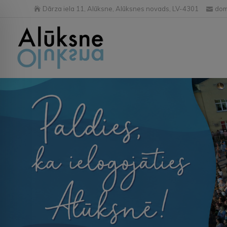
Dārza iela 11, Alūksne, Alūksnes novads, LV-4301
dom