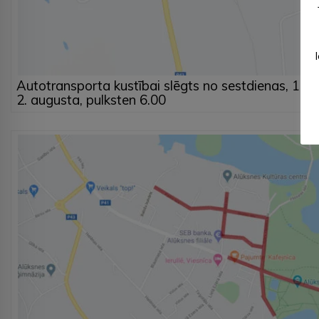
Autotransporta kustībai slēgts no sestdienas, 1. au
2. augusta, pulksten 6.00