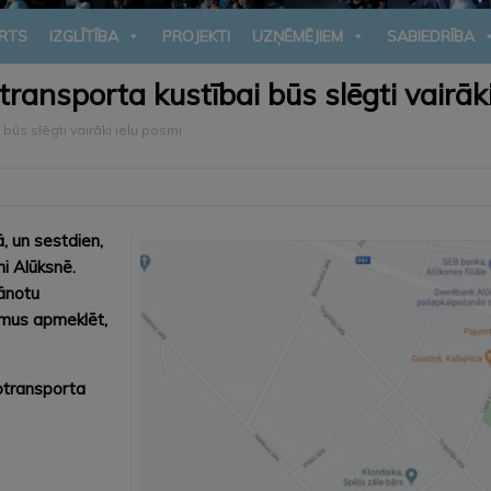
RTS
IZGLĪTĪBA
PROJEKTI
UZŅĒMĒJIEM
SABIEDRĪBA
transporta kustībai būs slēgti vairāk
būs slēgti vairāki ielu posmi
ā, un sestdien,
mi Alūksnē.
lānotu
umus apmeklēt,
totransporta