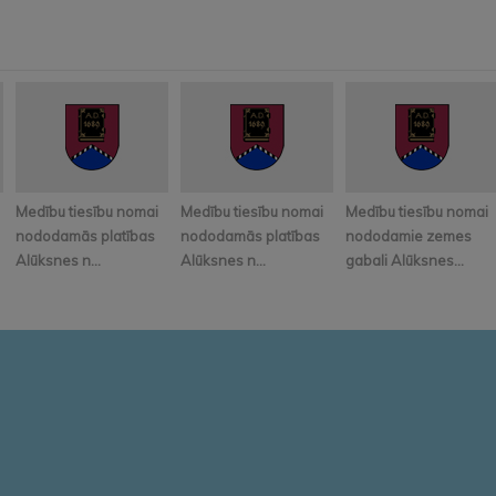
Medību tiesību nomai
Medību tiesību nomai
Medību tiesību nomai
nododamās platības
nododamās platības
nododamie zemes
Alūksnes n...
Alūksnes n...
gabali Alūksnes...