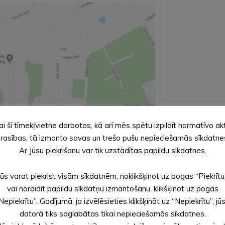
ai šī tīmekļvietne darbotos, kā arī mēs spētu izpildīt normatīvo ak
rasības, tā izmanto savas un trešo pušu nepieciešamās sīkdatne
Ar Jūsu piekrišanu var tik uzstādītas papildu sīkdatnes.
Jūs varat piekrist visām sīkdatnēm, noklikšķinot uz pogas “Piekrītu
vai noraidīt papildu sīkdatņu izmantošanu, klikšķinot uz pogas
Nepiekrītu”. Gadījumā, ja izvēlēsieties klikšķināt uz “Nepiekrītu”, jū
datorā tiks saglabātas tikai nepieciešamās sīkdatnes.