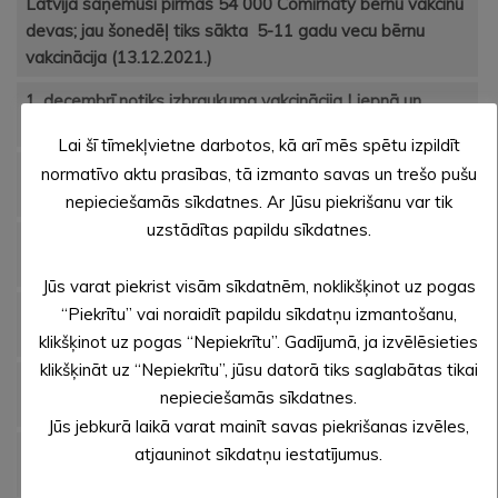
Latvija saņēmusi pirmās 54 000 Comirnaty bērnu vakcīnu
devas; jau šonedēļ tiks sākta 5-11 gadu vecu bērnu
vakcinācija (13.12.2021.)
1. decembrī notiks izbraukuma vakcinācija Liepnā un
Mālupē (24.11.2021.)
Lai šī tīmekļvietne darbotos, kā arī mēs spētu izpildīt
Aicinām vakcinēties pret Covid-19 Alūksnes vakcinācijas
normatīvo aktu prasības, tā izmanto savas un trešo pušu
centrā (24.11.2021.)
nepieciešamās sīkdatnes. Ar Jūsu piekrišanu var tik
uzstādītas papildu sīkdatnes.
Aicinām vakcinēties pret Covid-19 Alūksnes vakcinācijas
centrā (16.11.2021.)
Jūs varat piekrist visām sīkdatnēm, noklikšķinot uz pogas
No šodienas būtiski paplašināts iedzīvotāju loks, kas var
“Piekrītu” vai noraidīt papildu sīkdatņu izmantošanu,
saņemt balstvakcīnu pret Covid-19 (09.11.2021.)
klikšķinot uz pogas “Nepiekrītu”. Gadījumā, ja izvēlēsieties
klikšķināt uz “Nepiekrītu”, jūsu datorā tiks saglabātas tikai
Notiks izbraukuma vakcinācija Liepnā, Mālupē un
nepieciešamās sīkdatnes.
Pededzē (05.11.2021.)
Jūs jebkurā laikā varat mainīt savas piekrišanas izvēles,
Aicinām vakcinēties pret Covid-19 Alūksnes vakcinācijas
atjauninot sīkdatņu iestatījumus.
centrā (04.11.2021.)