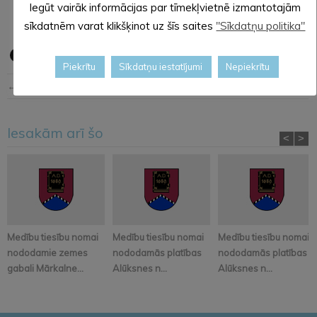
Iegūt vairāk informācijas par tīmekļvietnē izmantotajām
sīkdatnēm varat klikšķinot uz šīs saites
"Sīkdatņu politika"
Piekrītu
Sīkdatņu iestatījumi
Nepiekrītu
← Iepriekšējā ziņa
Nākošā ziņa →
Iesakām arī šo
<
>
Medību tiesību nomai
Medību tiesību nomai
Medību tiesību nomai
nododamie zemes
nododamās platības
nododamās platības
gabali Mārkalne...
Alūksnes n...
Alūksnes n...