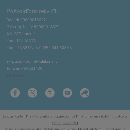
Pašvaldības rekvizīti
Reģ. Nr.90000018622
PVN reģ. Nr. LV 90000018622
AS „SEB banka”
Kods: UNLALV2X
Konts: LV58 UNLA 0025 0041 3033 5
E – pasts – dome@aluksne.lv
Tālrunis – 64381496
E-adrese
Lapas karte
|
Piekļūstamības paziņojums
|
Privātuma un sīkdatņu politika
tīmekļa vietnē
|
Pašreizējais stāvoklis: Piekrišana nav dota.
Mainīt sīkdatņu iestatījumus.