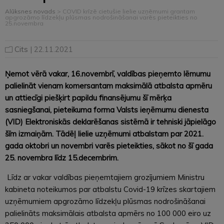
Alūksnes novads
>
COVID krīzē cietušie lielie uzņēmumi grantam
apgrozāmo līdzekļu plūsmas nodrošināšanai varēs pieteikties no
25.novembra
Cits
| 22.11.2021
Ņemot vērā vakar, 16.novembrī, valdības pieņemto lēmumu
palielināt vienam komersantam maksimālā atbalsta apmēru
un attiecīgi piešķirt papildu finansējumu šī mērķa
sasniegšanai, pieteikuma forma Valsts ieņēmumu dienesta
(VID) Elektroniskās deklarēšanas sistēmā ir tehniski jāpielāgo
šīm izmaiņām. Tādēļ l
ielie uzņēmumi atbalstam par 2021.
gada oktobri un novembri varēs pieteikties, sākot no šī gada
25. novembra līdz 15.decembrim.
Līdz ar vakar valdības pieņemtajiem grozījumiem Ministru
kabineta noteikumos par atbalstu Covid-19 krīzes skartajiem
uzņēmumiem apgrozāmo līdzekļu plūsmas nodrošināšanai
palielināts maksimālais atbalsta apmērs no 100 000 eiro uz