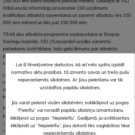
250 000 eiro katrā atbalsta perioda mēnesī. Saskaņā ar VID
rīcībā esošo informāciju provizoriski 100 uzņēmumi
kvalificējas atbalsta saņemšanai un saņemt atbalstu virs 100
000 eiro mēnesī un līdz pat 250 000 eiro.
Tā kā abu atbalsta programma saskaņošana ar Eiropas
Komisiju turpinās, VID 25.novembrī uzsāks saņemto
pieteikumu izvērtēšanu, taču gala lēmums par atbalsta
piešķiršanu tiks pieņemts pēc Eiropas Komisijas saskaņojuma
saņemšanas.
Lai šī tīmekļvietne darbotos, kā arī mēs spētu izpildīt
normatīvo aktu prasības, tā izmanto savas un trešo pušu
Lai palīdzētu pārvarēt Covid-19 infekcijas trešo izplatīšanās
nepieciešamās sīkdatnes. Ar Jūsu piekrišanu var tik
vilni, krīzes skartajiem uzņēmumiem būs pieejams valsts
uzstādītas papildu sīkdatnes.
atbalsts – grants apgrozāmo līdzekļu plūsmas krituma
kompensēšanai.
Jūs varat piekrist visām sīkdatnēm, noklikšķinot uz pogas
Plašāka informācija par atbalsta pasākumiem nodokļu jomā
“Piekrītu” vai noraidīt papildu sīkdatņu izmantošanu,
pieejama VID tīmekļvietnē
www.vid.gov.lv
sadaļā “
COVID-
klikšķinot uz pogas “Nepiekrītu”. Gadījumā, ja izvēlēsieties
19
”. Aicinām noskatīties arī VID tiešsaistes semināra “
Grants
klikšķināt uz “Nepiekrītu”, jūsu datorā tiks saglabātas tikai
apgrozāmo līdzekļu plūsmai. Seminārs uzņēmumiem un
nepieciešamās sīkdatnes.