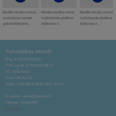
Medību tiesību nomai
Medību tiesību nomai
Medību tiesību nomai
nododamie zemes
nododamās platības
nododamās platības
gabali Mārkalne...
Alūksnes n...
Alūksnes n...
Pašvaldības rekvizīti
Reģ. Nr.90000018622
PVN reģ. Nr. LV 90000018622
AS „SEB banka”
Kods: UNLALV2X
Konts: LV58 UNLA 0025 0041 3033 5
E – pasts – dome@aluksne.lv
Tālrunis – 64381496
E-adrese