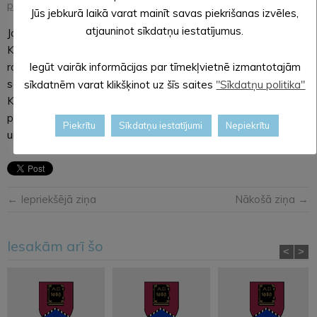
pašnodarbinātajiem
” ierakstu.
Jūs jebkurā laikā varat mainīt savas piekrišanas izvēles,
atjauninot sīkdatņu iestatījumus.
Jautājumu un neskaidrību gadījumā aicinām zvanīt uz VID
Konsultatīvo tālruni 67120000, kā arī uzdot savus jautājumus
rakstiski
VID Elektroniskajā deklarēšanas sistēmā
(EDS)
Iegūt vairāk informācijas par tīmekļvietnē izmantotajām
sadaļā “Sarakste ar VID”. Svarīgi, ka, zvanot uz VID
sīkdatnēm varat klikšķinot uz šīs saites
"Sīkdatņu politika"
Konsultatīvo tālruni 67120000, ikviens var saņemt arī
personificētu konsultāciju, ja vien zvanot pieslēdzas VID EDS
Piekrītu
Sīkdatņu iestatījumi
Nepiekrītu
un nosauc tur redzamo kodu.
← Iepriekšējā ziņa
Nākošā ziņa →
Iesakām arī šo
<
>