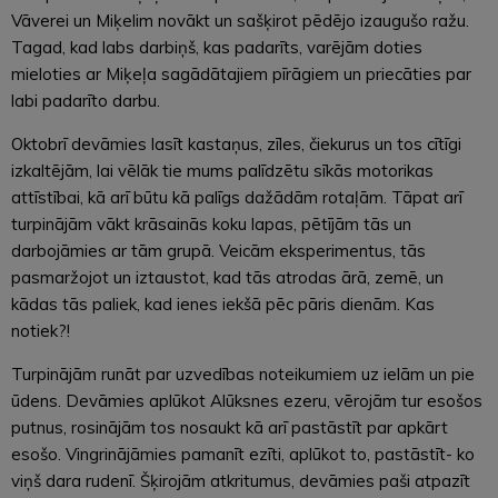
Vāverei un Miķelim novākt un sašķirot pēdējo izaugušo ražu.
Tagad, kad labs darbiņš, kas padarīts, varējām doties
mieloties ar Miķeļa sagādātajiem pīrāgiem un priecāties par
labi padarīto darbu.
Oktobrī devāmies lasīt kastaņus, zīles, čiekurus un tos cītīgi
izkaltējām, lai vēlāk tie mums palīdzētu sīkās motorikas
attīstībai, kā arī būtu kā palīgs dažādām rotaļām. Tāpat arī
turpinājām vākt krāsainās koku lapas, pētījām tās un
darbojāmies ar tām grupā. Veicām eksperimentus, tās
pasmaržojot un iztaustot, kad tās atrodas ārā, zemē, un
kādas tās paliek, kad ienes iekšā pēc pāris dienām. Kas
notiek?!
Turpinājām runāt par uzvedības noteikumiem uz ielām un pie
ūdens. Devāmies aplūkot Alūksnes ezeru, vērojām tur esošos
putnus, rosinājām tos nosaukt kā arī pastāstīt par apkārt
esošo. Vingrinājāmies pamanīt ezīti, aplūkot to, pastāstīt- ko
viņš dara rudenī. Šķirojām atkritumus, devāmies paši atpazīt