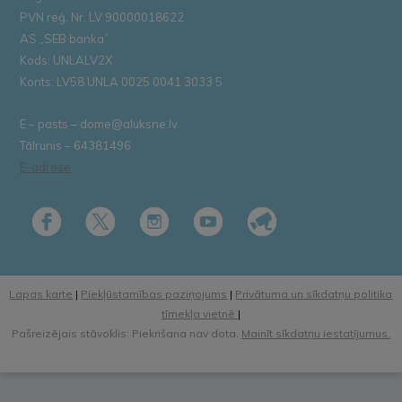
PVN reģ. Nr. LV 90000018622
AS „SEB banka”
Kods: UNLALV2X
Konts: LV58 UNLA 0025 0041 3033 5
E – pasts – dome@aluksne.lv
Tālrunis – 64381496
E-adrese
Lapas karte
|
Piekļūstamības paziņojums
|
Privātuma un sīkdatņu politika
tīmekļa vietnē
|
Pašreizējais stāvoklis: Piekrišana nav dota.
Mainīt sīkdatņu iestatījumus.