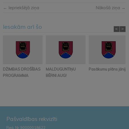
← Iepriekšējā ziņa
Nākošā ziņa →
Iesakām arī šo
<
>
DŽIMBAS DROŠĪBAS
MALDUGUNTIŅU
Pasākumu plāns jūnijā
PROGRAMMA
BĒRNI AUG!
Pašvaldības rekvizīti
Reģ. Nr.90000018622