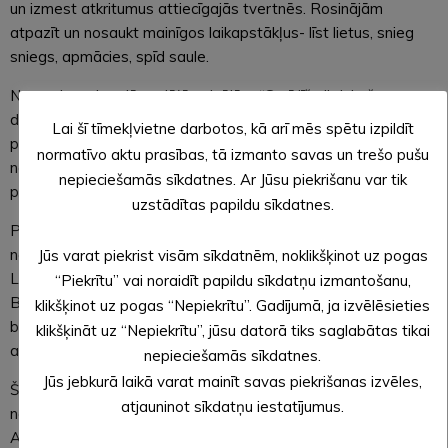
un izmest atkritumus attiecīgajās tvertnēs. Rosinājām
atpazīt un nosaukt mainīgos laikapstākļus- līst lietus, snieg
sniegs, apmācies, spīd saule.
Novembra pirmajā nedēļā svinējām “Sprīdīša ” dzimšanas
dienu. Vērojām video, un centāmies par to pastāstīt,
Lai šī tīmekļvietne darbotos, kā arī mēs spētu izpildīt
pārrunāt un atbildēt uz uzdotajiem jautājumiem, kā arī
normatīvo aktu prasības, tā izmanto savas un trešo pušu
neizpalika sapošanās un cienāšanās ar svētku kliņģeri un
nepieciešamās sīkdatnes. Ar Jūsu piekrišanu var tik
pašizceptajiem cepumiem.
uzstādītas papildu sīkdatnes.
Periodā, kad daži no bērniem mācījās mājās ar skolotāju
nosūtītajiem uzdevumiem, kā, piemēram, iepazīties ar
Jūs varat piekrist visām sīkdatnēm, noklikšķinot uz pogas
Latvijas karogu, tuvojošajiem svētkiem un Latvijas simboliem.
“Piekrītu” vai noraidīt papildu sīkdatņu izmantošanu,
Bērni kopā ar vecākiem tika aicināti izveidot savu izdekorētu
klikšķinot uz pogas “Nepiekrītu”. Gadījumā, ja izvēlēsieties
burciņu ar Latvijas simboliku un ievietot tur svecīti, tādā veidā
klikšķināt uz “Nepiekrītu”, jūsu datorā tiks saglabātas tikai
atzīmējot Latvijas dzimšanas dienas svētkus visiem kopā.
nepieciešamās sīkdatnes.
Jūs jebkurā laikā varat mainīt savas piekrišanas izvēles,
Šajā laikā arī devāmies aplūkot svētku tematikas
atjauninot sīkdatņu iestatījumus.
noformējumu pilsētas ielās, kā arī neizpalika došanās uz
Alūksnes ezeru un blakus esošo strūklaku, kur secinājām un