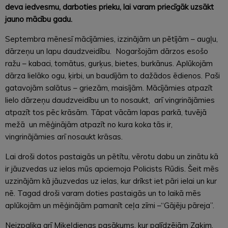
deva iedvesmu, darboties prieku, lai varam priecīgāk uzsākt
jauno mācību gadu.
Septembra mēnesī mācījāmies, izzinājām un pētījām – augļu,
dārzeņu un lapu daudzveidību. Nogaršojām dārzos esošo
ražu – kabaci, tomātus, gurķus, bietes, burkānus. Aplūkojām
dārza lielāko ogu, ķirbi, un baudījām to dažādos ēdienos. Paši
gatavojām salātus – griezām, maisījām. Mācījāmies atpazīt
lielo dārzeņu daudzveidību un to nosaukt, arī vingrinājāmies
atpazīt tos pēc krāsām. Tāpat vācām lapas parkā, tuvējā
mežā un mēģinājām atpazīt no kura koka tās ir,
vingrinājāmies arī nosaukt krāsas.
Lai droši dotos pastaigās un pētītu, vērotu dabu un zinātu kā
ir jāuzvedas uz ielas mūs apciemoja Policists Rūdis. Šeit mēs
uzzinājām kā jāuzvedas uz ielas, kur drīkst iet pāri ielai un kur
nē. Tagad droši varam doties pastaigās un to laikā mēs
aplūkojām un mēģinājām pamanīt ceļa zīmi –“Gājēju pāreja”.
Neizpalika arī Miķeļdienas pasākums, kur palīdzējām Zaķim,