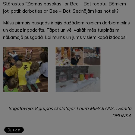
Stārastes “Ziemas pasakas” ar Bee – Bot robotu. Bērniem
ļoti patīk darboties ar Bee – Bot. Secinājām kas notiek?!
Mūsu pirmais pusgads ir bijis dažādiem raibiem darbiem pilns
un daudz ir padarīts. Tāpat un vēl vairāk mēs turpināsim
nākamajā pusgadā. Lai mums un jums visiem kopā izdodas!
Sagatavoja: 8.grupas skolotājas Laura MIHAILOVA , Sanita
DRUNKA