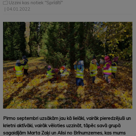
Uzzini kas notiek "Sprīdītī"
| 04.01.2022
Pirmo septembri uzsākām jau kā lielāki, vairāk pieredzējuši un
krietni aktīvāki, vairāk vēloties uzzināt, tāpēc savā grupā
sagaidījām Marta Zaķi un Alisi no Brīnumzemes, kas mums