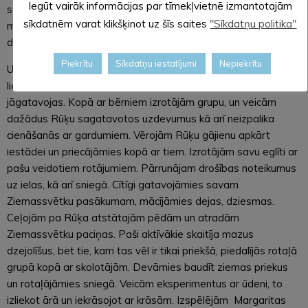
Iegūt vairāk informācijas par tīmekļvietnē izmantotajām
salīdzinājām, kas ir noticis pa auksto nakti – ledus kārtiņa uz
sīkdatnēm varat klikšķinot uz šīs saites
"Sīkdatņu politika"
mazā dīķa, bet uz ezera vēl nav. Tajā pašā laikā neizpalika arī
diskusija un atgādne par drošību pie ūdens šajā laikā.
Piekrītu
Sīkdatņu iestatījumi
Nepiekrītu
Un tepat aiz stūra jau klauvēja Decembris, kā arī viss apkārt
liecināja par to, ka tuvojas Ziemassvētki un tam bija
jāgatavojas. Kopā ar bērniem izrotājām grupu, un veicām
dažādus Rūķu sagatavotos uzdevumus kā arī neizpalika
cienāšanās ar gardumiem. Vērojām Rūķu gājienu apkārt
iestādei un priecājāmies kopā ar tiem. Izrotājām savu eglīti ar
pašu veidotiem rotājumiem. Pārrunājam drošības noteikumus
uz ielas, kā arī sniegā. Cītīgi gatavojāmies savam
Ziemassvētku pasākumam, mācījāmies dejas, dziesmas.
Ceļojām pa Rūķa atstātajām pēdām un atradām
Ziemassvētku paciņas. Paši aktīvākie skaitīja mazus
dzejolīšus, bet tie, kam tas vēl ir tikai priekšā, piedalījās rotaļā
grupā kopā ar skolotājām. Devāmies baudīt ziemas priekus
un rotaļājāmies sniegā. Veicām eksperimentus ar ūdeni, to
izliekot ārā un iekrāsojot ar krāsām. Izspēlējām Margaritas