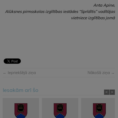
Anta Apine,
Alūksnes pirmsskolas izglītības iestādes “Sprīdītis” vadītājas
vietniece izglītības jomā
← Iepriekšējā ziņa
Nākošā ziņa →
Iesakām arī šo
<
>