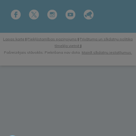
Lapas karte
|
Piekļūstamības paziņojums
|
Privātuma un sīkdatņu politika
tīmekļa vietnē
|
Pašreizējais stāvoklis: Piekrišana nav dota.
Mainīt sīkdatņu iestatījumus.