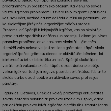
paveikto projektā, gan Spānijas izglītības sistēmu,
programmām un prasībām skolotājiem. Kā vienu no savas
valsts izglītības problēmām uzsvēra lielo imigrantu īpatsvaru,
kas, savukārt, nozīmē daudz dažādu kultūru un paradumu, ar
ko skolotājam jārēķinās, organizējot mācību procesu.
Protams, arī Spānijā ir iekļaujošā izglītība, kas no skolotāja
prasa daudz specifisku zināšanu un prasmju. Laikam jau visas
pasaules problēma, ar ko saskaras skolotāji – ģimenēs
diemžēl vairs nelasa vai ļoti reti lasa grāmatas, tāpēc skola
organizē īpašas grāmatu dienas ar aktivitātēm bērniem, lai
ieinteresētu iet uz bibliotēku un lasīt. Spānijā skolotāju ir
vairāk nekā vakanču skolās, tāpēc atrast darbu skolotājs
veiksmīgāk var tad, ja ir ieguvis papildu sertifikātus, līdz ar to
skolās darbu atrod labākie un aktīvākie savas profesijas
pārstāvji.
Igaunijas, Lietuvas, Grieķijas kolēģi prezentēja aktualitātes
savās iestādēs saistībā ar projekta uzdevumu izpildi, video
par dažādu projekta laikā iegādāto digitālo rīku izmantošanas
iespējām pirmsskolas vecuma bērnu apmācībā.