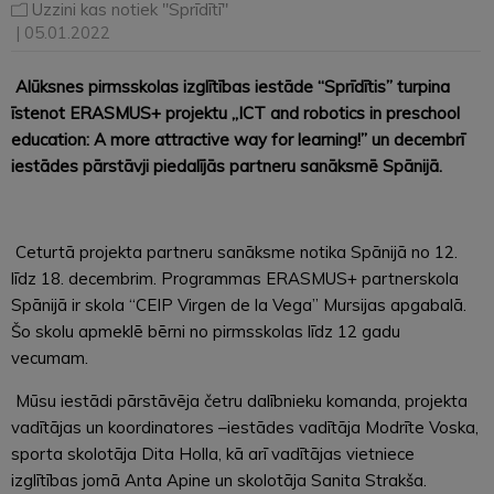
Uzzini kas notiek "Sprīdītī"
| 05.01.2022
Alūksnes pirmsskolas izglītības iestāde “Sprīdītis” turpina
īstenot ERASMUS+ projektu „ICT and robotics in preschool
education: A more attractive way for learning!” un decembrī
iestādes pārstāvji piedalījās partneru sanāksmē Spānijā.
Ceturtā projekta partneru sanāksme notika Spānijā no 12.
līdz 18. decembrim. Programmas ERASMUS+ partnerskola
Spānijā ir skola “CEIP Virgen de la Vega” Mursijas apgabalā.
Šo skolu apmeklē bērni no pirmsskolas līdz 12 gadu
vecumam.
Mūsu iestādi pārstāvēja četru dalībnieku komanda, projekta
vadītājas un koordinatores –iestādes vadītāja Modrīte Voska,
sporta skolotāja Dita Holla, kā arī vadītājas vietniece
izglītības jomā Anta Apine un skolotāja Sanita Strakša.