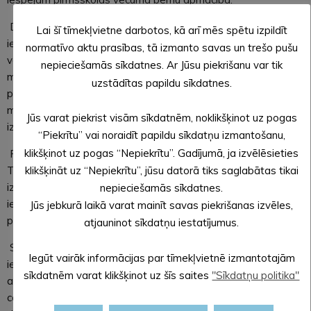
Dita Holla bija apkopojusi mūsu pieredzi skolotāju apmācībā
Lai šī tīmekļvietne darbotos, kā arī mēs spētu izpildīt
iestādē par e-klases lietošanu darba plānošanai, saziņai ar
normatīvo aktu prasības, tā izmanto savas un trešo pušu
vecākiem, gan dažādu rīku un vietņu izmantošanu saistošāka
nepieciešamās sīkdatnes. Ar Jūsu piekrišanu var tik
mācību procesa organizēšanai, kā arī dalījās ar savu
uzstādītas papildu sīkdatnes.
personīgo pieredzi, kā veiksmīgi prezentēt paveikto valsts
mēroga semināros, sanāksmēs kolēģiem citās pirmsskolas
Jūs varat piekrist visām sīkdatnēm, noklikšķinot uz pogas
izglītības iestādēs.
“Piekrītu” vai noraidīt papildu sīkdatņu izmantošanu,
klikšķinot uz pogas “Nepiekrītu”. Gadījumā, ja izvēlēsieties
Projekta galvenās koordinatores, Grieķijas bērnudārza Rizari
Trikala direktores, Annas Magkiosi vadībā tika apspriesti un
klikšķināt uz “Nepiekrītu”, jūsu datorā tiks saglabātas tikai
izvirzīti turpmākie uzdevumi, kas partneriem jāveic katrā
nepieciešamās sīkdatnes.
iestādē savā valstī, kā arī regulāri jāatspoguļo
eTwinning
Jūs jebkurā laikā varat mainīt savas piekrišanas izvēles,
platformā.
atjauninot sīkdatņu iestatījumus.
Spānijas kolēģi bija padomājuši, lai projekta partneri pēc
Iegūt vairāk informācijas par tīmekļvietnē izmantotajām
iespējas vairāk iepazītos ar uzņemošo valsti, tāpēc
sīkdatnēm varat klikšķinot uz šīs saites
"Sīkdatņu politika"
atpakaļceļš uz Valensiju noslēguma dienā tika organizēts
caur Kartahenu, kur apmeklējām senās romiešu teātra