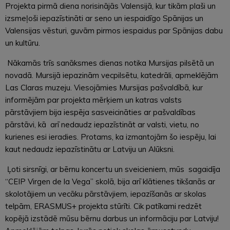
Projekta pirmā diena norisinājās Valensijā, kur tikām plaši un
izsmeļoši iepazīstināti ar seno un iespaidīgo Spānijas un
Valensijas vēsturi, guvām pirmos iespaidus par Spānijas dabu
un kultūru.
Nākamās trīs sanāksmes dienas notika Mursijas pilsētā un
novadā. Mursijā iepazinām vecpilsētu, katedrāli, apmeklējām
Las Claras muzeju. Viesojāmies Mursijas pašvaldībā, kur
informējām par projekta mērķiem un katras valsts
pārstāvjiem bija iespēja sasveicināties ar pašvaldības
pārstāvi, kā arī nedaudz iepazīstināt ar valsti, vietu, no
kurienes esi ieradies. Protams, ka izmantojām šo iespēju, lai
kaut nedaudz iepazīstinātu ar Latviju un Alūksni.
Ļoti sirsnīgi, ar bērnu koncertu un sveicieniem, mūs sagaidīja
“CEIP Virgen de la Vega” skolā, bija arī klātienes tikšanās ar
skolotājiem un vecāku pārstāvjiem, iepazīšanās ar skolas
telpām, ERASMUS+ projekta stūrīti. Cik patīkami redzēt
kopējā izstādē mūsu bērnu darbus un informāciju par Latviju!