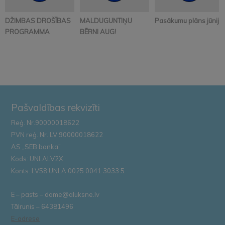
DŽIMBAS DROŠĪBAS
MALDUGUNTIŅU
Pasākumu plāns jūnijā
PROGRAMMA
BĒRNI AUG!
Pašvaldības rekvizīti
Reģ. Nr.90000018622
PVN reģ. Nr. LV 90000018622
AS „SEB banka”
Kods: UNLALV2X
Konts: LV58 UNLA 0025 0041 3033 5
E – pasts – dome@aluksne.lv
Tālrunis – 64381496
E-adrese