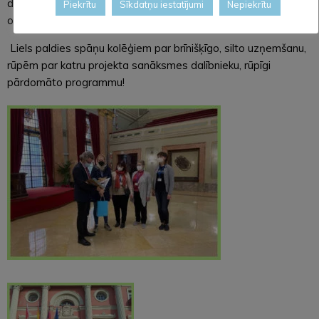
drupas, izbraucām ar kuģīti, kā arī apmeklējām Cabo de Palos
Piekrītu
Sīkdatņu iestatījumi
Nepiekrītu
ostu.
Liels paldies spāņu kolēģiem par brīnišķīgo, silto uzņemšanu,
rūpēm par katru projekta sanāksmes dalībnieku, rūpīgi
pārdomāto programmu!