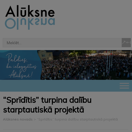
“Sprīdītis” turpina dalību
starptautiskā projektā
Alūksnes novads
>
“Sprīdītis” turpina dalību starptautiskā projektā