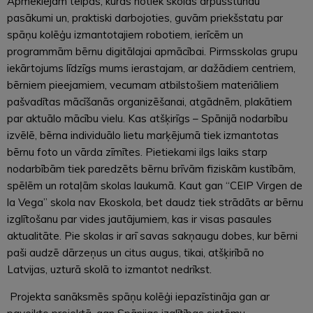
Apmeklējām telpas, kurās notiek skolas ārpusstundu
pasākumi un, praktiski darbojoties, guvām priekšstatu par
spāņu kolēģu izmantotajiem robotiem, ierīcēm un
programmām bērnu digitālajai apmācībai. Pirmsskolas grupu
iekārtojums līdzīgs mums ierastajam, ar dažādiem centriem,
bērniem pieejamiem, vecumam atbilstošiem materiāliem
pašvadītas mācīšanās organizēšanai, atgādnēm, plakātiem
par aktuālo mācību vielu. Kas atšķirīgs – Spānijā nodarbību
izvēlē, bērna individuālo lietu marķējumā tiek izmantotas
bērnu foto un vārda zīmītes. Pietiekami ilgs laiks starp
nodarbībām tiek paredzēts bērnu brīvām fiziskām kustībām,
spēlēm un rotaļām skolas laukumā. Kaut gan “CEIP Virgen de
la Vega” skola nav Ekoskola, bet daudz tiek strādāts ar bērnu
izglītošanu par vides jautājumiem, kas ir visas pasaules
aktualitāte. Pie skolas ir arī savas sakņaugu dobes, kur bērni
paši audzē dārzeņus un citus augus, tikai, atšķirībā no
Latvijas, uzturā skolā to izmantot nedrīkst.
Projekta sanāksmēs spāņu kolēģi iepazīstināja gan ar