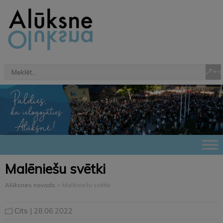
Malēniešu svētki
Alūksnes novads
>
Malēniešu svētki
Cits
| 28.06.2022