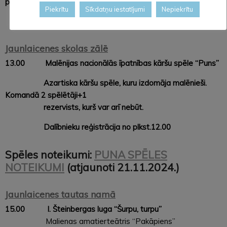
pikniks “Smuka izrunāšanās”
Piekrītu
Sīkdatņu iestatījumi
Nepiekrītu
Jaunlaicenes skolas zālē
13.00 Malēnijas nacionālās īpatnības kāršu spēle “Puns”
Azartiska kāršu spēle, kuru izdomāja malēnieši.
Komandā 2 spēlētāji+1
rezervists, kurš var arī nebūt.
Dalībnieku reģistrācija no plkst.12.00
Spēles noteikumi:
PUNA SPĒLES
NOTEIKUMI
(atjaunoti 21.11.2024.)
Jaunlaicenes tautas namā
15.00 I. Šteinbergas luga “Šurpu, turpu”
Malienas amatierteātris “Pakāpiens”