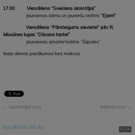
17.00
Viencēliens “Sveiciens skolotājai”
Jaunannas bērnu un jauniešu teātris
“EJam!”
Viencēliens “Pārsteigums sievietei” pēc R.
Missūnes lugas “Dāvana tantei”
Jaunannas amatierteātris “Šūpoles”
Ieeja dienas pasākumos bez maksas
← Iepriekšējā ziņa
Nākošā ziņa →
Iesakām arī šo
<
>