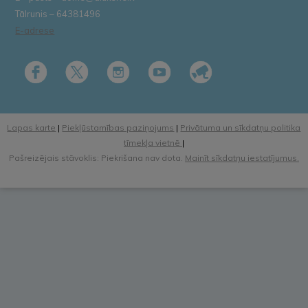
Tālrunis – 64381496
E-adrese
Lapas karte
|
Piekļūstamības paziņojums
|
Privātuma un sīkdatņu politika
tīmekļa vietnē
|
Pašreizējais stāvoklis: Piekrišana nav dota.
Mainīt sīkdatņu iestatījumus.