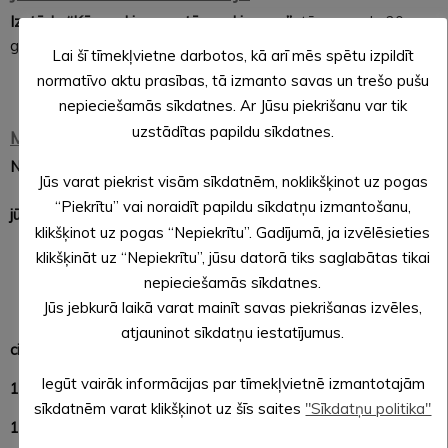
Izstāde “Kā smuki esam, tā smuki esam”-
tērpu mode 20.
gadsimtā
Lai šī tīmekļvietne darbotos, kā arī mēs spētu izpildīt
normatīvo aktu prasības, tā izmanto savas un trešo pušu
nepieciešamās sīkdatnes. Ar Jūsu piekrišanu var tik
uzstādītas papildu sīkdatnes.
Muižas parka teritorijā
No 11.00
#
Amatnieku andele
Jūs varat piekrist visām sīkdatnēm, noklikšķinot uz pogas
pieteikšanās
valda.zeltina@aluksne.lv
līdz 22.
“Piekrītu” vai noraidīt papildu sīkdatņu izmantošanu,
jūlijam
klikšķinot uz pogas “Nepiekrītu”. Gadījumā, ja izvēlēsieties
# Malēniešu Goda grāmatas rakstīšana
klikšķināt uz “Nepiekrītu”, jūsu datorā tiks saglabātas tikai
# Greizo spoguļu pasaule
nepieciešamās sīkdatnes.
# Malēniešu riktes ķēķī
Jūs jebkurā laikā varat mainīt savas piekrišanas izvēles,
#
Malēniešu svēršana, līdzsvara pārbaude un
atjauninot sīkdatņu iestatījumus.
citādas izdarības
Iegūt vairāk informācijas par tīmekļvietnē izmantotajām
16.00
Labdarības bumbu ķeršana malēniešu gaumē
sīkdatnēm varat klikšķinot uz šīs saites
"Sīkdatņu politika"
13.00 Novadnieku dzeja, pašmāju dzejdaru daiļās runas