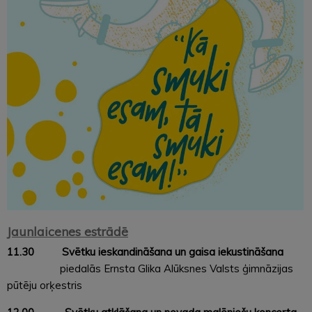
Jaunlaicenes estrādē
11.30 Svētku ieskandināšana un gaisa iekustināšana
piedalās Ernsta Glika Alūksnes Valsts ģimnāzijas
pūtēju orķestris