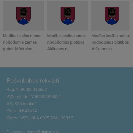
Medību tiesību nomai
Medību tiesību nomai
Medību tiesību nomai
nododamie zemes
nododamās platības
nododamās platības
gabali Mārkalne...
Alūksnes n...
Alūksnes n...
Pašvaldības rekvizīti
Reģ. Nr.90000018622
PVN reģ. Nr. LV 90000018622
AS „SEB banka”
Kods: UNLALV2X
Konts: LV58 UNLA 0025 0041 3033 5
E – pasts – dome@aluksne.lv