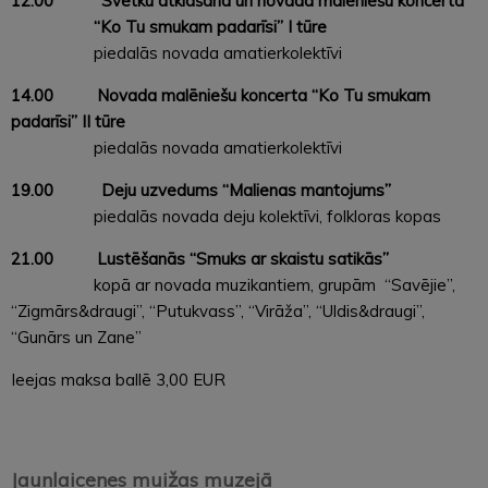
12.00
Svētku atklāšana un novada malēniešu koncerta
“Ko Tu smukam padarīsi” I tūre
piedalās novada amatierkolektīvi
14.00 Novada malēniešu koncerta “Ko Tu smukam
padarīsi” II tūre
piedalās novada amatierkolektīvi
19.00
Deju uzvedums “Malienas mantojums”
piedalās novada deju kolektīvi, folkloras kopas
21.00
L
ustēšanās “Smuks ar skaistu satikās”
kopā ar novada muzikantiem, grupām “Savējie”,
“Zigmārs&draugi”, “Putukvass”, “Virāža”, “Uldis&draugi”,
“Gunārs un Zane”
Ieejas maksa ballē 3,00 EUR
Jaunlaicenes muižas muzejā