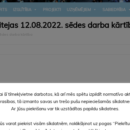
RTS
IZGLĪTĪBA
PROJEKTI
UZŅĒMĒJIEM
SABIEDRĪBA
mitejas 12.08.2022. sēdes darba kārtī
 sēdes darba kārtība
ai šī tīmekļvietne darbotos, kā arī mēs spētu izpildīt normatīvo ak
rasības, tā izmanto savas un trešo pušu nepieciešamās sīkdatne
vietnieku.
Ar Jūsu piekrišanu var tik uzstādītas papildu sīkdatnes.
Jūs varat piekrist visām sīkdatnēm, noklikšķinot uz pogas “Piekrītu
ada pašvaldības domes 2013. gada 25. jūlija saistošajos noteik