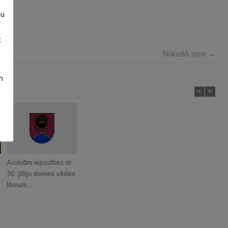
su
t
Nākošā ziņa →
m
<
>
Aicinām iepazīties ar
30. jūlija domes sēdes
lēmum...