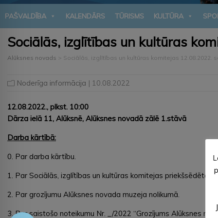
PAŠVALDĪBA
KALENDĀRS
TŪRISMS
KULTŪRA
SPO
Sociālās, izglītības un kultūras ko
Alūksnes novads
>
Sociālās, izglītības un kultūras komitejas 12.08.2022.
Noderīga informācija
| 10.08.2022
12.08.2022.
, plkst. 10:00
Dārza ielā 11, Alūksnē, Alūksnes novadā zālē 1.stāvā
Darba kārtībā:
0. Par darba kārtību.
L
p
1. Par Sociālās, izglītības un kultūras komitejas priekšsēdētāja 
2. Par grozījumu Alūksnes novada muzeja nolikumā.
3. Par saistošo noteikumu Nr. _/2022 “Grozījums Alūksnes nov