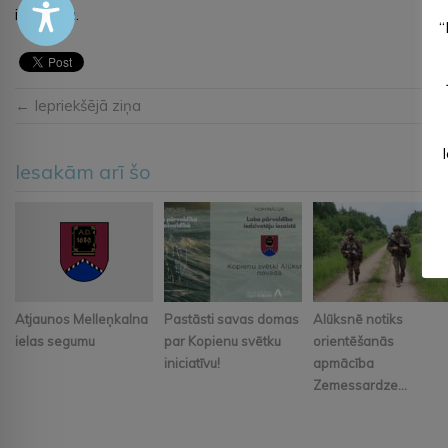
izdošanu.
“
← Iepriekšējā ziņa
Iesakām arī šo
Atjaunos Melleņkalna
Pastāsti savas domas
Alūksnē notiks
ielas segumu
par Kopienu svētku
orientēšanās
iniciatīvu!
apmācība
Zemessardze...