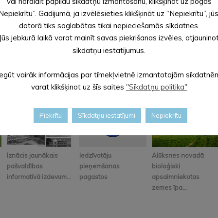
vai noraidīt papildu sīkdatņu izmantošanu, klikšķinot uz pogas
Nepiekrītu”. Gadījumā, ja izvēlēsieties klikšķināt uz “Nepiekrītu”, jū
datorā tiks saglabātas tikai nepieciešamās sīkdatnes.
Jūs jebkurā laikā varat mainīt savas piekrišanas izvēles, atjaunino
sīkdatņu iestatījumus.
Iegūt vairāk informācijas par tīmekļvietnē izmantotajām sīkdatnē
varat klikšķinot uz šīs saites
"Sīkdatņu politika"
Piekrītu
Sīkdatņu iestatījumi
Nepiekrītu
Iznācis jaunākais
Iedzīvotāju
Alūksnes novadā
pašvaldības
pieņemšanas
bioloģiski
informatīvā izdevum...
pagastos
apsaimniekotas
zemes īpa...