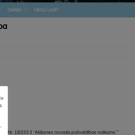
DARBS
VIEGLI LASĪT
ba
tu
s.
”
umos Nr. 18/2013 “Alūksnes novada pašvaldības nolikums””