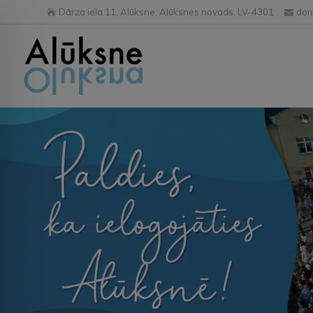
Dārza iela 11, Alūksne, Alūksnes novads, LV-4301
dom