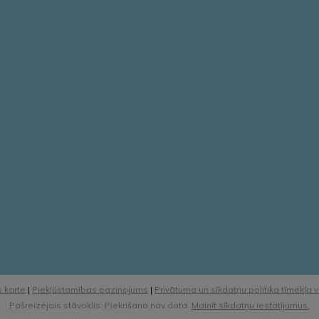
 karte
|
Piekļūstamības paziņojums
|
Privātuma un sīkdatņu politika tīmekļa 
Pašreizējais stāvoklis: Piekrišana nav dota.
Mainīt sīkdatņu iestatījumus.