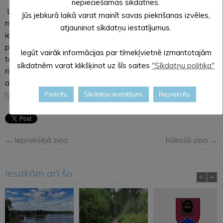
nepieciešamās sīkdatnes.
Latvijas Ģeotelpiskās informācijas aģentūra ir Aizsardzības
Jūs jebkurā laikā varat mainīt savas piekrišanas izvēles,
ministrijas pārraudzībā esoša valsts pārvaldes iestāde, kas
atjauninot sīkdatņu iestatījumus.
iegūst, sagatavo un atjaunina ģeotelpiskās informācijas
pamatdatus, tai skaitā ģeotelpisko informāciju, kas ietverta
Iegūt vairāk informācijas par tīmekļvietnē izmantotajām
topogrāfiskajos plānos un topogrāfiskajās kartēs mērogu
sīkdatnēm varat klikšķinot uz šīs saites
"Sīkdatņu politika"
rindas 1:250 000 – 1:2 000 ietvaros. Informācija par Aģentūru
atrodama interneta vietnēs
www.lgia.gov.lv
un
http://map.lgia.gov.lv
.
Piekrītu
Sīkdatņu iestatījumi
Nepiekrītu
← Iepriekšējā ziņa
Nākošā ziņa →
Iesakām arī šo
<
>