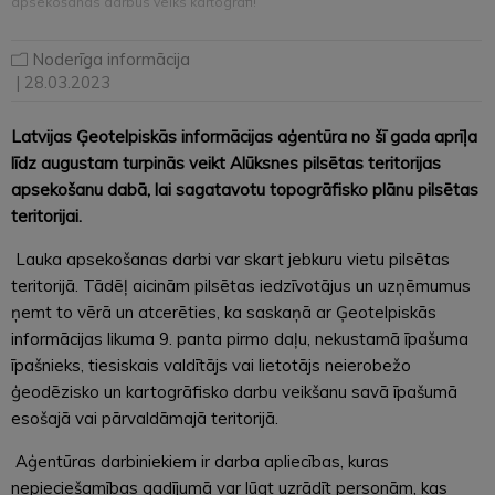
apsekošanas darbus veiks kartogrāfi!
Noderīga informācija
| 28.03.2023
Latvijas Ģeotelpiskās informācijas aģentūra no šī gada aprīļa
līdz augustam turpinās veikt Alūksnes pilsētas teritorijas
apsekošanu dabā, lai sagatavotu topogrāfisko plānu pilsētas
teritorijai.
Lauka apsekošanas darbi var skart jebkuru vietu pilsētas
teritorijā. Tādēļ aicinām pilsētas iedzīvotājus un uzņēmumus
ņemt to vērā un atcerēties, ka saskaņā ar Ģeotelpiskās
informācijas likuma 9. panta pirmo daļu, nekustamā īpašuma
īpašnieks, tiesiskais valdītājs vai lietotājs neierobežo
ģeodēzisko un kartogrāfisko darbu veikšanu savā īpašumā
esošajā vai pārvaldāmajā teritorijā.
Aģentūras darbiniekiem ir darba apliecības, kuras
nepieciešamības gadījumā var lūgt uzrādīt personām, kas