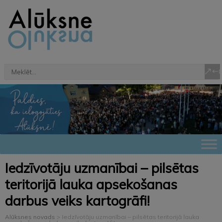
Iedzīvotāju uzmanībai – pilsētas
teritorijā lauka apsekošanas
darbus veiks kartogrāfi!
Alūksnes novads
>
Iedzīvotāju uzmanībai – pilsētas teritorijā lauka