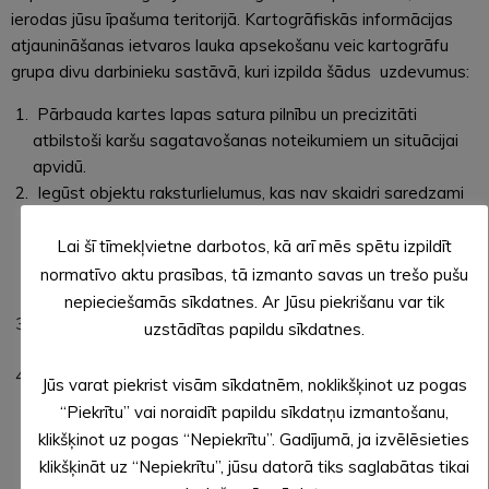
ierodas jūsu īpašuma teritorijā. Kartogrāfiskās informācijas
atjaunināšanas ietvaros lauka apsekošanu veic kartogrāfu
grupa divu darbinieku sastāvā, kuri izpilda šādus uzdevumus:
Pārbauda kartes lapas satura pilnību un precizitāti
atbilstoši karšu sagatavošanas noteikumiem un situācijai
apvidū.
Iegūst objektu raksturlielumus, kas nav skaidri saredzami
ortofotokartē, vai parādījušies dabā pēc
aerofotografēšanas, tos vizuāli apskatot vai uzmērot.
Lai šī tīmekļvietne darbotos, kā arī mēs spētu izpildīt
Objektu un to raksturlielumu mērīšana var tikt veikta ar
normatīvo aktu prasības, tā izmanto savas un trešo pušu
mērlenti, tālmēru vai citiem ģeodēziskiem instrumentiem.
nepieciešamās sīkdatnes. Ar Jūsu piekrišanu var tik
Precizē situāciju apvidū par neskaidrajām vietām un
uzstādītas papildu sīkdatnes.
objektiem.
Nepieciešamības gadījumā veic apvidus objektu
Jūs varat piekrist visām sīkdatnēm, noklikšķinot uz pogas
fotografēšanu (var tikt izmantots bezpilota gaisa kuģis –
“Piekrītu” vai noraidīt papildu sīkdatņu izmantošanu,
drons).
klikšķinot uz pogas “Nepiekrītu”. Gadījumā, ja izvēlēsieties
klikšķināt uz “Nepiekrītu”, jūsu datorā tiks saglabātas tikai