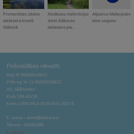
Promenādes izbūve
Atsāksies meliorācijas
Atjaunos Melleņkalna
iekšezera krastā
darbi Alūksnes
ielas segumu
Alūksnē
iekšezera pie...
Pašvaldības rekvizīti
Reģ. Nr.90000018622
PVN reģ. Nr. LV 90000018622
AS „SEB banka”
Kods: UNLALV2X
Konts: LV58 UNLA 0025 0041 3033 5
E – pasts – dome@aluksne.lv
Tālrunis – 64381496
E-adrese