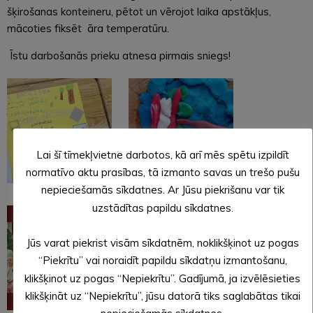
šķirošanas konteineru, pētot un vērojot laika apstākļus,
mācoties fiksēt āra temperatūru.
Īstu darbošanās prieku atnesa pirmais sniegs!
Lai šī tīmekļvietne darbotos, kā arī mēs spētu izpildīt
normatīvo aktu prasības, tā izmanto savas un trešo pušu
nepieciešamās sīkdatnes. Ar Jūsu piekrišanu var tik
uzstādītas papildu sīkdatnes.
Jūs varat piekrist visām sīkdatnēm, noklikšķinot uz pogas
“Piekrītu” vai noraidīt papildu sīkdatņu izmantošanu,
klikšķinot uz pogas “Nepiekrītu”. Gadījumā, ja izvēlēsieties
klikšķināt uz “Nepiekrītu”, jūsu datorā tiks saglabātas tikai