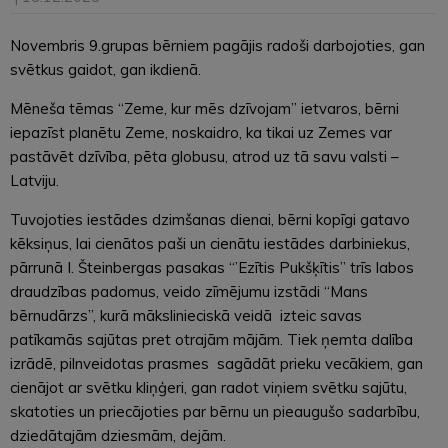
Novembris 9.grupas bērniem pagājis radoši darbojoties, gan
svētkus gaidot, gan ikdienā.
Mēneša tēmas “Zeme, kur mēs dzīvojam” ietvaros, bērni
iepazīst planētu Zeme, noskaidro, ka tikai uz Zemes var
pastāvēt dzīvība, pēta globusu, atrod uz tā savu valsti –
Latviju.
Tuvojoties iestādes dzimšanas dienai, bērni kopīgi gatavo
kēksiņus, lai cienātos paši un cienātu iestādes darbiniekus,
pārrunā I. Šteinbergas pasakas “’Ezītis Pukšķītis” trīs labos
draudzības padomus, veido zīmējumu izstādi “Mans
bērnudārzs”, kurā mākslinieciskā veidā izteic savas
patīkamās sajūtas pret otrajām mājām. Tiek ņemta dalība
izrādē, pilnveidotas prasmes sagādāt prieku vecākiem, gan
cienājot ar svētku kliņģeri, gan radot viņiem svētku sajūtu,
skatoties un priecājoties par bērnu un pieaugušo sadarbību,
dziedātajām dziesmām, dejām.