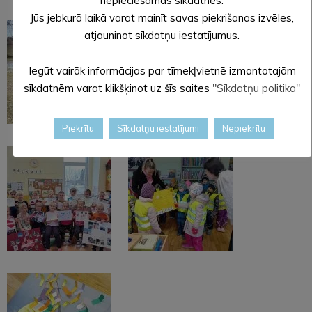
nepieciešamās sīkdatnes.
Jūs jebkurā laikā varat mainīt savas piekrišanas izvēles,
atjauninot sīkdatņu iestatījumus.
Iegūt vairāk informācijas par tīmekļvietnē izmantotajām
sīkdatnēm varat klikšķinot uz šīs saites
"Sīkdatņu politika"
Piekrītu
Sīkdatņu iestatījumi
Nepiekrītu