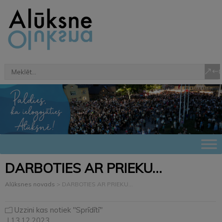
DARBOTIES AR PRIEKU…
Alūksnes novads
>
DARBOTIES AR PRIEKU…
Uzzini kas notiek "Sprīdītī"
| 13.12.2023