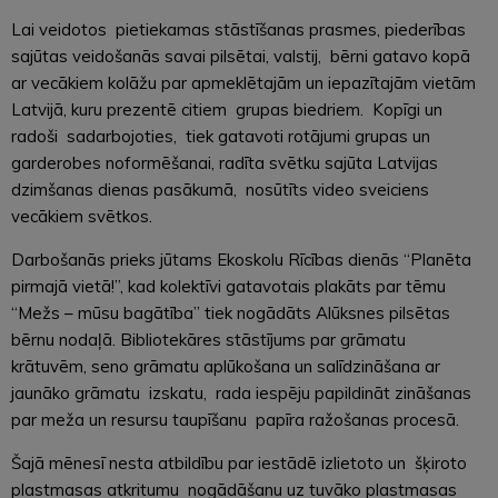
Lai veidotos pietiekamas stāstīšanas prasmes, piederības
sajūtas veidošanās savai pilsētai, valstij, bērni gatavo kopā
ar vecākiem kolāžu par apmeklētajām un iepazītajām vietām
Latvijā, kuru prezentē citiem grupas biedriem. Kopīgi un
radoši sadarbojoties, tiek gatavoti rotājumi grupas un
garderobes noformēšanai, radīta svētku sajūta Latvijas
dzimšanas dienas pasākumā, nosūtīts video sveiciens
vecākiem svētkos.
Darbošanās prieks jūtams Ekoskolu Rīcības dienās “Planēta
pirmajā vietā!”, kad kolektīvi gatavotais plakāts par tēmu
“Mežs – mūsu bagātība” tiek nogādāts Alūksnes pilsētas
bērnu nodaļā. Bibliotekāres stāstījums par grāmatu
krātuvēm, seno grāmatu aplūkošana un salīdzināšana ar
jaunāko grāmatu izskatu, rada iespēju papildināt zināšanas
par meža un resursu taupīšanu papīra ražošanas procesā.
Šajā mēnesī nesta atbildību par iestādē izlietoto un šķiroto
plastmasas atkritumu nogādāšanu uz tuvāko plastmasas