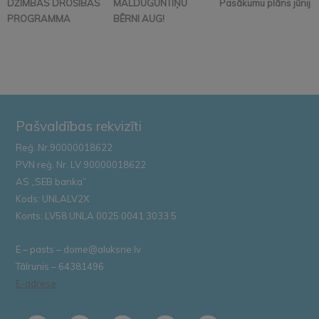
DŽIMBAS DROŠĪBAS
MALDUGUNTIŅU
Pasākumu plāns jūnijā
PROGRAMMA
BĒRNI AUG!
Pašvaldības rekvizīti
Reģ. Nr.90000018622
PVN reģ. Nr. LV 90000018622
AS „SEB banka”
Kods: UNLALV2X
Konts: LV58 UNLA 0025 0041 3033 5
E – pasts – dome@aluksne.lv
Tālrunis – 64381496
E-adrese