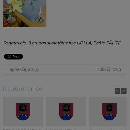
Sagatavoja: 9.grupas skolotājas Ilze HOLLA, Beāte ZĀLĪTE.
← Iepriekšējā ziņa
Nākošā ziņa →
Iesakām arī šo
<
>