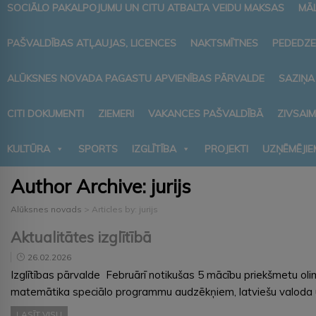
SOCIĀLO PAKALPOJUMU UN CITU ATBALTA VEIDU MAKSAS
MĀ
PAŠVALDĪBAS ATĻAUJAS, LICENCES
NAKTSMĪTNES
PEDEDZE
ALŪKSNES NOVADA PAGASTU APVIENĪBAS PĀRVALDE
SAZIŅA
CITI DOKUMENTI
ZIEMERI
VAKANCES PAŠVALDĪBĀ
ZIVSAI
KULTŪRA
SPORTS
IZGLĪTĪBA
PROJEKTI
UZŅĒMĒJIE
Author Archive:
jurijs
Alūksnes novads
>
Articles by: jurijs
Aktualitātes izglītībā
26.02.2026
Izglītības pārvalde Februārī notikušas 5 mācību priekšmetu oli
matemātika speciālo programmu audzēkņiem, latviešu valoda un l
LASĪT VISU