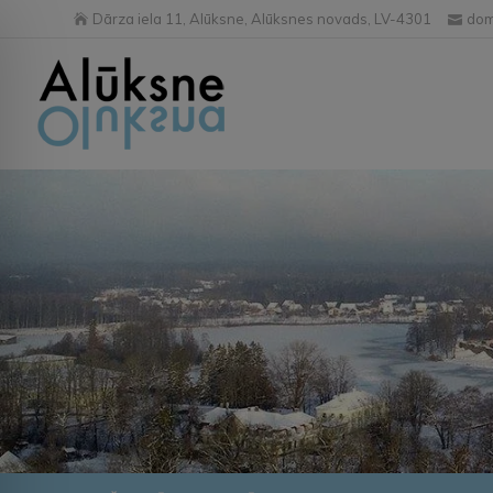
Dārza iela 11, Alūksne, Alūksnes novads, LV-4301
dom