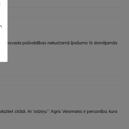
t
m
Alūksnes novada pašvaldības nekustamā īpašuma ½ domājamās
zliet citādi. Ar ‘odziņu’” Agris Veismanis ir personība, kura