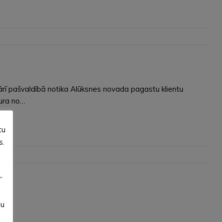
vārī pašvaldībā notika Alūksnes novada pagastu klientu
kura no…
tu
s.
”
su