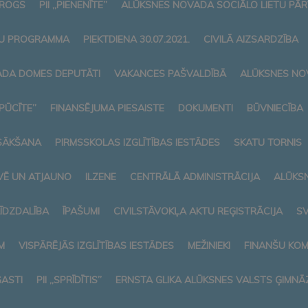
AROGS
PII „PIENENĪTE”
ALŪKSNES NOVADA SOCIĀLO LIETU PĀ
U PROGRAMMA
PIEKTDIENA 30.07.2021.
CIVILĀ AIZSARDZĪBA
DA DOMES DEPUTĀTI
VAKANCES PAŠVALDĪBĀ
ALŪKSNES NO
„PŪCĪTE”
FINANSĒJUMA PIESAISTE
DOKUMENTI
BŪVNIECĪBA
SĀKŠANA
PIRMSSKOLAS IZGLĪTĪBAS IESTĀDES
SKATU TORNIS
VĒ UN ATJAUNO
ILZENE
CENTRĀLĀ ADMINISTRĀCIJA
ALŪKS
LĪDZDALĪBA
ĪPAŠUMI
CIVILSTĀVOKĻA AKTU REĢISTRĀCIJA
SV
M
VISPĀRĒJĀS IZGLĪTĪBAS IESTĀDES
MEŽINIEKI
FINANŠU KOM
ASTI
PII „SPRĪDĪTIS”
ERNSTA GLIKA ALŪKSNES VALSTS ĢIMNĀZ