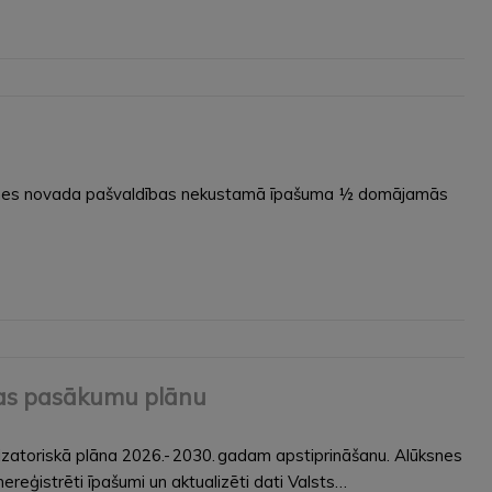
Alūksnes novada pašvaldības nekustamā īpašuma ½ domājamās
anas pasākumu plānu
izatoriskā plāna 2026.- 2030. gadam apstiprināšanu. Alūksnes
ereģistrēti īpašumi un aktualizēti dati Valsts…