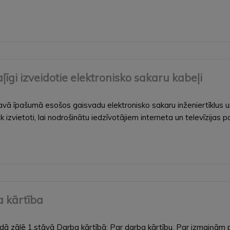
īgi izveidotie elektronisko sakaru kabeļi
ā īpašumā esošos gaisvadu elektronisko sakaru inženiertīklus un 
 izvietoti, lai nodrošinātu iedzīvotājiem interneta un televīzija
a kārtība
ovadā zālē 1.stāvā Darba kārtībā: Par darba kārtību. Par izmai