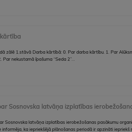
kārtība
ovadā zālē 1.stāvā Darba kārtībā: 0. Par darba kārtību. 1. Par 
. 2. Par nekustamā īpašuma “Seda 2”…
u par Sosnovska latvāņa izplatības ierobežoš
s par Sosnovska latvāņa izplatības ierobežošanas pasākumu organ
formēja, ka iepriekšējā plānošanas periodā ir apzināti iepriekš n