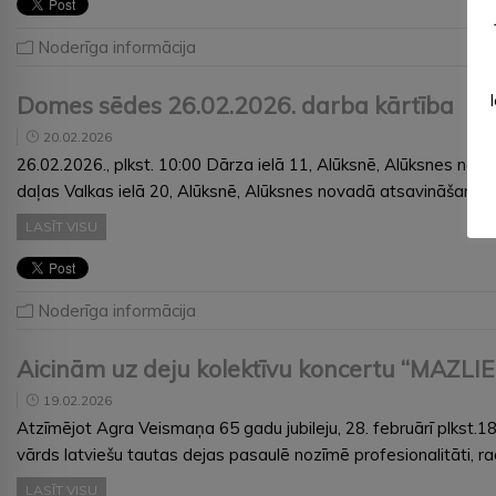
Noderīga informācija
Domes sēdes 26.02.2026. darba kārtība
20.02.2026
26.02.2026., plkst. 10:00 Dārza ielā 11, Alūksnē, Alūksnes n
daļas Valkas ielā 20, Alūksnē, Alūksnes novadā atsavināšanu
LASĪT VISU
Noderīga informācija
Aicinām uz deju kolektīvu koncertu “MAZLI
19.02.2026
Atzīmējot Agra Veismaņa 65 gadu jubileju, 28. februārī plkst.18.
vārds latviešu tautas dejas pasaulē nozīmē profesionalitāti, r
LASĪT VISU