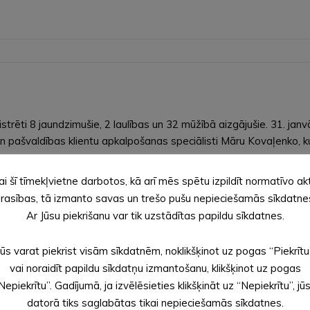
rēti 8 jaundzimušie, 2 laulības un 32 mūžībā aizgājušie. 31. jan
n pašvaldības klientu apkalpošanas speciālisti Māru Kovaļenko, 
ai šī tīmekļvietne darbotos, kā arī mēs spētu izpildīt normatīvo ak
rasības, tā izmanto savas un trešo pušu nepieciešamās sīkdatne
Ar Jūsu piekrišanu var tik uzstādītas papildu sīkdatnes.
Jūs varat piekrist visām sīkdatnēm, noklikšķinot uz pogas “Piekrītu
vai noraidīt papildu sīkdatņu izmantošanu, klikšķinot uz pogas
Nepiekrītu”. Gadījumā, ja izvēlēsieties klikšķināt uz “Nepiekrītu”, jū
vadā zālē 1.stāvā https://www.youtube.com/live/EQEpps3fDk8
datorā tiks saglabātas tikai nepieciešamās sīkdatnes.