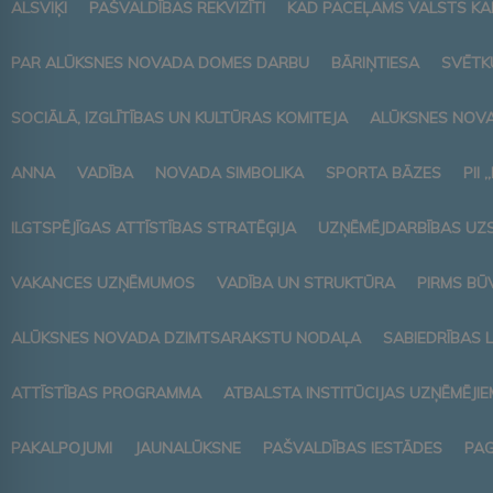
ALSVIĶI
PAŠVALDĪBAS REKVIZĪTI
KAD PACEĻAMS VALSTS K
PAR ALŪKSNES NOVADA DOMES DARBU
BĀRIŅTIESA
SVĒTK
SOCIĀLĀ, IZGLĪTĪBAS UN KULTŪRAS KOMITEJA
ALŪKSNES NOVA
ANNA
VADĪBA
NOVADA SIMBOLIKA
SPORTA BĀZES
PII 
ILGTSPĒJĪGAS ATTĪSTĪBAS STRATĒĢIJA
UZŅĒMĒJDARBĪBAS UZ
VAKANCES UZŅĒMUMOS
VADĪBA UN STRUKTŪRA
PIRMS BŪ
ALŪKSNES NOVADA DZIMTSARAKSTU NODAĻA
SABIEDRĪBAS 
ATTĪSTĪBAS PROGRAMMA
ATBALSTA INSTITŪCIJAS UZŅĒMĒJIE
PAKALPOJUMI
JAUNALŪKSNE
PAŠVALDĪBAS IESTĀDES
PAG