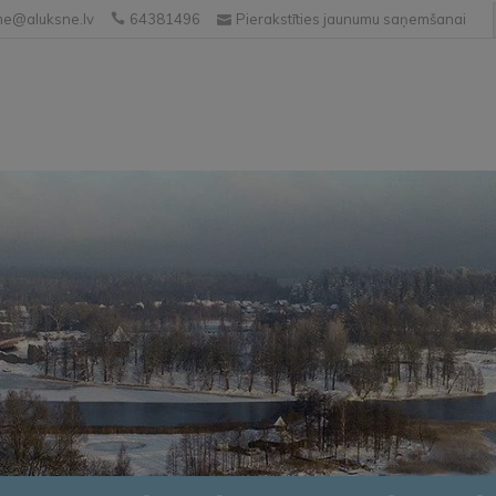
e@aluksne.lv
64381496
Pierakstīties jaunumu saņemšanai