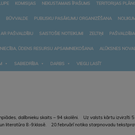
LUPE
KOMISIJAS
NEKUSTAMAIS ĪPAŠUMS
TERITORIJAS PLĀ
BŪVVALDE
PUBLISKU PASĀKUMU ORGANIZĒŠANA
NOLIKUM
 AR PAŠVALDĪBU
SAISTOŠIE NOTEIKUMI
ZELTIŅI
PAŠVALDĪB
MNIECĪBA, ŪDENS RESURSU APSAIMNIEKOŠANA
ALŪKSNES NOVA
M
SABIEDRĪBA
DARBS
VIEGLI LASĪT
mpiādes, dalībnieku skaits – 94 skolēni. Uz valsts kārtu izvirzīt
iteratūra 8.-9.klasē. 20.februārī notika starpnovadu tekstpratīb