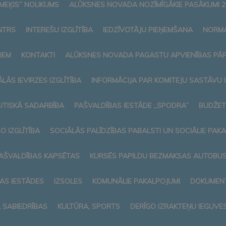
MEĶIS” NOLIKUMS
ALŪKSNES NOVADA NOZĪMĪGĀKIE PASĀKUMI 2
NTRS
INTEREŠU IZGLĪTĪBA
IEDZĪVOTĀJU PIEŅEMŠANA
NORMA
IEM
KONTAKTI
ALŪKSNES NOVADA PAGASTU APVIENĪBAS PĀ
LĀS IEVIRZES IZGLĪTĪBA
INFORMĀCIJA PAR KOMITEJU SASTĀVU
TISKĀ SADARBĪBA
PAŠVALDĪBAS IESTĀDE „SPODRA”
BUDŽET
O IZGLĪTĪBA
SOCIĀLĀS PALĪDZĪBAS PABALSTI UN SOCIĀLIE PAK
AŠVALDĪBAS KAPSĒTAS
KURSĒS PAPILDU BEZMAKSAS AUTOBUSI
AS IESTĀDES
IZSOLES
KOMUNĀLIE PAKALPOJUMI
DOKUMENT
L SABIEDRĪBAS
KULTŪRA, SPORTS
DERĪGO IZRAKTEŅU IEGUVE