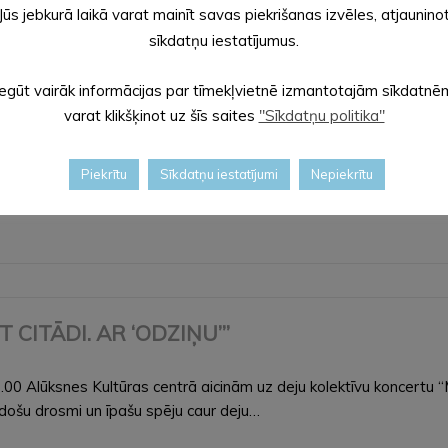
Jūs jebkurā laikā varat mainīt savas piekrišanas izvēles, atjaunino
sīkdatņu iestatījumus.
Iegūt vairāk informācijas par tīmekļvietnē izmantotajām sīkdatnē
varat klikšķinot uz šīs saites
"Sīkdatņu politika"
ovadā zālē 1.stāvā Darba kārtībā: 0. Par darba kārtību. 1. Par 
 (lēmumprojekts). 2. Par nekustamā īpašuma “Seda…
Piekrītu
Sīkdatņu iestatījumi
Nepiekrītu
ET CITĀDI. AR ‘ODZIŅU’”
00 Alūksnes Kultūras centrā aicinām uz deju kolektīvu koncertu “Ma
adošu drosmi un īpašu spēju caur deju…