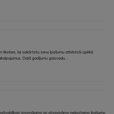
rīkoties, lai sakārtotu savu īpašumu atbilstoši spēkā
s pakalpojumus. Daļā gadījumu gaisvadu…
ņām pašvaldības iznomājamo un atsavināmo nekustamo īpašumu