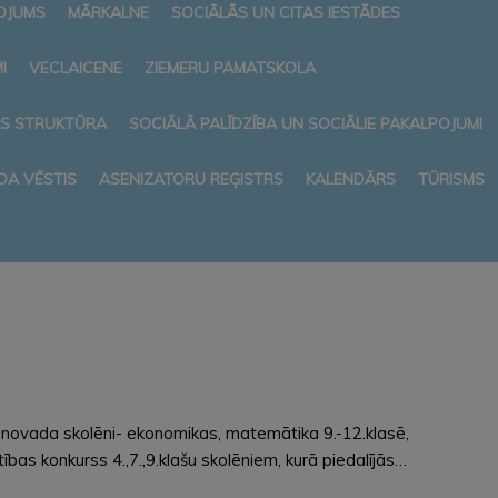
NOJUMS
MĀRKALNE
SOCIĀLĀS UN CITAS IESTĀDES
I
VECLAICENE
ZIEMERU PAMATSKOLA
AS STRUKTŪRA
SOCIĀLĀ PALĪDZĪBA UN SOCIĀLIE PAKALPOJUMI
DA VĒSTIS
ASENIZATORU REĢISTRS
KALENDĀRS
TŪRISMS
i 5 novada skolēni- ekonomikas, matemātika 9.-12.klasē,
as konkurss 4.,7.,9.klašu skolēniem, kurā piedalījās…