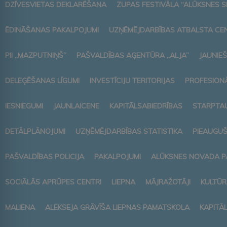
DZĪVESVIETAS DEKLARĒŠANA
ZUPAS FESTIVĀLA “ALŪKSNES S
ĒDINĀŠANAS PAKALPOJUMI
UZŅĒMĒJDARBĪBAS ATBALSTA CE
PII „MAZPUTNIŅŠ”
PAŠVALDĪBAS AĢENTŪRA „ALJA”
JAUNIEŠ
DELEĢĒŠANAS LĪGUMI
INVESTĪCIJU TERITORIJAS
PROFESIONĀ
IESNIEGUMI
JAUNLAICENE
KAPITĀLSABIEDRĪBAS
STARPTAU
DETĀLPLĀNOJUMI
UZŅĒMĒJDARBĪBAS STATISTIKA
PIEAUGUŠ
PAŠVALDĪBAS POLICIJA
PAKALPOJUMI
ALŪKSNES NOVADA P
SOCIĀLĀS APRŪPES CENTRI
LIEPNA
MĀJRAŽOTĀJI
KULTŪR
MALIENA
ALEKSEJA GRĀVĪŠA LIEPNAS PAMATSKOLA
KAPITĀ