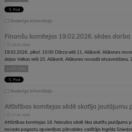
Noderīga informācija
Finanšu komitejas 19.02.2026. sēdes darba 
18.02.2026
19.02.2026., plkst. 10:00 Dārza ielā 11, Alūksnē, Alūksnes n
daļas Valkas ielā 20, Alūksnē, Alūksnes novadā atsavināšanu
LASĪT VISU
Noderīga informācija
Attīstības komitejas sēdē skatīja jautājum
17.02.2026
Attīstības komitejas 16. februāra sēdē tika skatīts jautājum
novada pagastu apvienības pārvaldes vadītāja Ingrīda Sniedze in