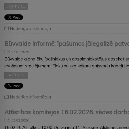
LASĪT VISU
Noderīga informācija
Būvvalde informē: īpašumos jālegalizē patvaļ
17.02.2026
Būvvalde aicina ēku īpašniekus un apsaimniekotājus apsekot sav
esošajam regulējumam. Elektronisko sakaru gaisvadu kabeļi tiek
LASĪT VISU
Noderīga informācija
Attīstības komitejas 16.02.2026. sēdes darb
13.02.2026
16.02.2026., plkst. 10:00 Dārza ielā 11, Alūksnē, Alūksnes n