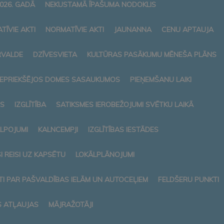
026. GADĀ
NEKUSTAMĀ ĪPAŠUMA NODOKLIS
TĪVIE AKTI
NORMATĪVIE AKTI
JAUNANNA
CENU APTAUJA
RVALDE
DZĪVESVIETA
KULTŪRAS PASĀKUMU MĒNEŠA PLĀNS
 IEPRIEKŠĒJOS DOMES SASAUKUMOS
PIEŅEMŠANU LAIKI
S
IZGLĪTĪBA
SATIKSMES IEROBEŽOJUMI SVĒTKU LAIKĀ
ALPOJUMI
KALNCEMPJI
IZGLĪTĪBAS IESTĀDES
 REISI UZ KAPSĒTU
LOKĀLPLĀNOJUMI
I PAR PAŠVALDĪBAS IELĀM UN AUTOCEĻIEM
FELDŠERU PUNKTI
S ATĻAUJAS
MĀJRAŽOTĀJI