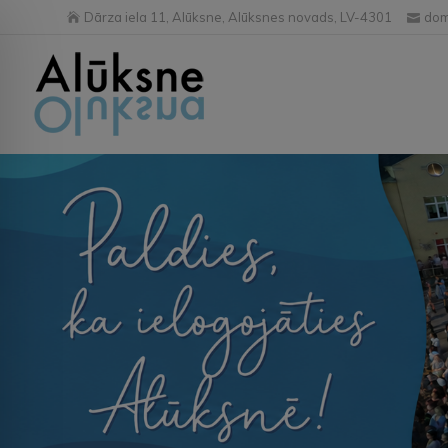
Dārza iela 11, Alūksne, Alūksnes novads, LV-4301
dom