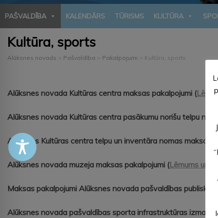
PAŠVALDĪBA
KALENDĀRS
TŪRISMS
KULTŪRA
SPO
Kultūra, sports
Alūksnes novads
>
Pašvaldība
>
Pakalpojumi
>
Kultūra, sports
L
p
Alūksnes novada Kultūras centra maksas pakalpojumi (
Lēmum
Alūksnes novada Kultūras centra pasākumu norišu telpu nom
Alūksnes Kultūras centra
telpu un inventāra nomas maksa (
L
“
Alūksnes novada muzeja maksas pakalpojumi (
Lēmums un ce
Maksas pakalpojumi Alūksnes novada pašvaldības publiskajās
Alūksnes novada pašvaldības sporta infrastruktūras izmant