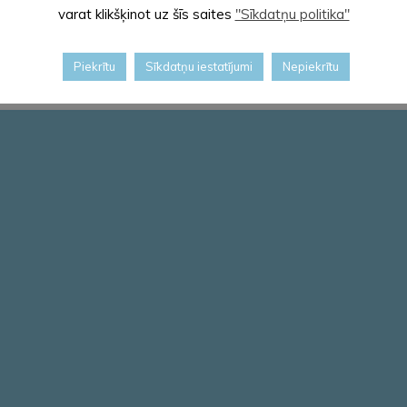
varat klikšķinot uz šīs saites
"Sīkdatņu politika"
nomas cenrādis (
Lēmums un cenrādis
(.pdf))
Piekrītu
Sīkdatņu iestatījumi
Nepiekrītu