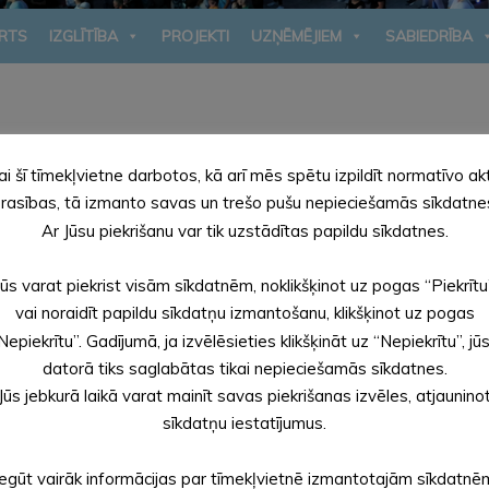
RTS
IZGLĪTĪBA
PROJEKTI
UZŅĒMĒJIEM
SABIEDRĪBA
ai šī tīmekļvietne darbotos, kā arī mēs spētu izpildīt normatīvo ak
rasības, tā izmanto savas un trešo pušu nepieciešamās sīkdatne
s un cenrādis
(.pdf))
Ar Jūsu piekrišanu var tik uzstādītas papildu sīkdatnes.
as maksa (
Lēmums un cenrādis
(.pdf))
Jūs varat piekrist visām sīkdatnēm, noklikšķinot uz pogas “Piekrītu
vai noraidīt papildu sīkdatņu izmantošanu, klikšķinot uz pogas
ēmums un cenrādis
(.pdf))
Nepiekrītu”. Gadījumā, ja izvēlēsieties klikšķināt uz “Nepiekrītu”, jū
datorā tiks saglabātas tikai nepieciešamās sīkdatnes.
nrādis
(.pdf))
Jūs jebkurā laikā varat mainīt savas piekrišanas izvēles, atjaunino
 bibliotēkās (
Lēmums un cenrādis
(.pdf))
sīkdatņu iestatījumus.
ošanas maksa (
Lēmums un cenrādis
(.pdf))
Iegūt vairāk informācijas par tīmekļvietnē izmantotajām sīkdatnē