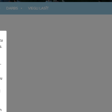
DARBS
VIEGLI LASĪT
tu
s.
”
su
t
m