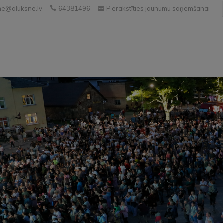
e@aluksne.lv
64381496
Pierakstīties jaunumu saņemšanai