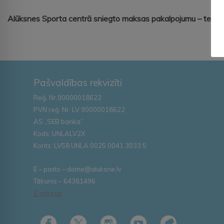
Alūksnes Sporta centrā sniegto maksas pakalpojumu – telpu 
Pašvaldības rekvizīti
Reģ. Nr.90000018622
PVN reģ. Nr. LV 90000018622
AS „SEB banka”
Kods: UNLALV2X
Konts: LV58 UNLA 0025 0041 3033 5
E – pasts – dome@aluksne.lv
Tālrunis – 64381496
E-adrese