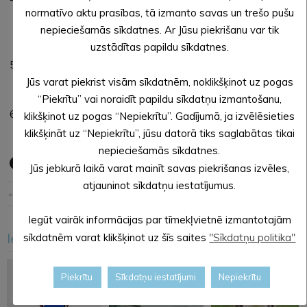
normatīvo aktu prasības, tā izmanto savas un trešo pušu
novada pašvaldības nekustamā īpašuma “Ausekļos 3”-6,
nepieciešamās sīkdatnes. Ar Jūsu piekrišanu var tik
Alsviķos, Alsviķu pagastā, Alūksnes novadā atsavināšanu”
uzstādītas papildu sīkdatnes.
atcelšanu.
Par līdzekļu izdalīšanu Jaunannas pagasta pārvaldei no
Alūksnes novada pašvaldības Ceļu un ielu uzkrājuma
Jūs varat piekrist visām sīkdatnēm, noklikšķinot uz pogas
fonda.
“Piekrītu” vai noraidīt papildu sīkdatņu izmantošanu,
Par ielu seguma atjaunošanu un lietus ūdens kanalizācijas
klikšķinot uz pogas “Nepiekrītu”. Gadījumā, ja izvēlēsieties
sistēmas izbūvi.
klikšķināt uz “Nepiekrītu”, jūsu datorā tiks saglabātas tikai
nepieciešamās sīkdatnes.
Jūs jebkurā laikā varat mainīt savas piekrišanas izvēles,
atjauninot sīkdatņu iestatījumus.
← Iepriekšējā ziņa
Nākošā ziņa →
Iegūt vairāk informācijas par tīmekļvietnē izmantotajām
Iesakām arī šo
sīkdatnēm varat klikšķinot uz šīs saites
"Sīkdatņu politika"
<
>
Piekrītu
Sīkdatņu iestatījumi
Nepiekrītu