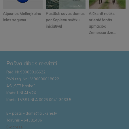
Atjaunos Melleņkalna
Pastāsti savas domas
Alūksnē notiks
ielas segumu
par Kopienu svētku
orientēšanās
iniciatīvu!
apmācība
Zemessardze...
Pašvaldības rekvizīti
Reģ. Nr.90000018622
PVN reģ. Nr. LV 90000018622
AS „SEB banka”
Kods: UNLALV2X
Konts: LV58 UNLA 0025 0041 3033 5
E – pasts – dome@aluksne.lv
Tālrunis – 64381496
E-adrese