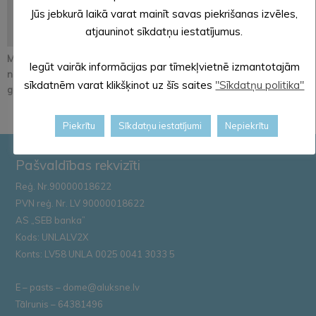
Jūs jebkurā laikā varat mainīt savas piekrišanas izvēles,
atjauninot sīkdatņu iestatījumus.
Medību tiesību nomai
Medību tiesību nomai
Medību tiesību nomai
Iegūt vairāk informācijas par tīmekļvietnē izmantotajām
nododamie zemes
nododamās platības
nododamās platības
sīkdatnēm varat klikšķinot uz šīs saites
"Sīkdatņu politika"
gabali Mārkalne...
Alūksnes n...
Alūksnes n...
Piekrītu
Sīkdatņu iestatījumi
Nepiekrītu
Pašvaldības rekvizīti
Reģ. Nr.90000018622
PVN reģ. Nr. LV 90000018622
AS „SEB banka”
Kods: UNLALV2X
Konts: LV58 UNLA 0025 0041 3033 5
E – pasts – dome@aluksne.lv
Tālrunis – 64381496