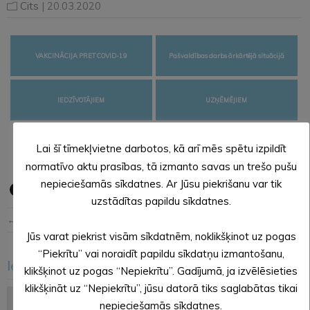
Cits
| 20.03.2020
VAKCINĀCIJA PRET COVID-19
Pašvaldības darbs ārkārtējā situācijā
IEDZĪVOTĀJIEM
UZŅĒMĒJIEM
Lai šī tīmekļvietne darbotos, kā arī mēs spētu izpildīt
normatīvo aktu prasības, tā izmanto savas un trešo pušu
nepieciešamās sīkdatnes. Ar Jūsu piekrišanu var tik
uzstādītas papildu sīkdatnes.
← Iepriekšējā ziņa
Nākošā ziņa →
Jūs varat piekrist visām sīkdatnēm, noklikšķinot uz pogas
“Piekrītu” vai noraidīt papildu sīkdatņu izmantošanu,
Iesakām arī šo
klikšķinot uz pogas “Nepiekrītu”. Gadījumā, ja izvēlēsieties
<
>
klikšķināt uz “Nepiekrītu”, jūsu datorā tiks saglabātas tikai
nepieciešamās sīkdatnes.