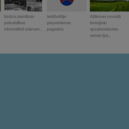
Iznācis jaunākais
Iedzīvotāju
Alūksnes novadā
pašvaldības
pieņemšanas
bioloģiski
informatīvā izdevum...
pagastos
apsaimniekotas
zemes īpa...