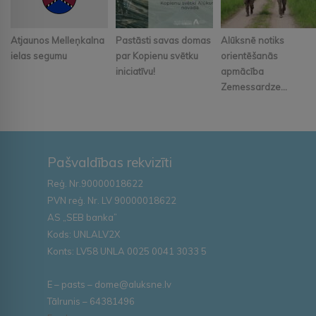
Atjaunos Melleņkalna
Pastāsti savas domas
Alūksnē notiks
ielas segumu
par Kopienu svētku
orientēšanās
iniciatīvu!
apmācība
Zemessardze...
Pašvaldības rekvizīti
Reģ. Nr.90000018622
PVN reģ. Nr. LV 90000018622
AS „SEB banka”
Kods: UNLALV2X
Konts: LV58 UNLA 0025 0041 3033 5
E – pasts – dome@aluksne.lv
Tālrunis – 64381496