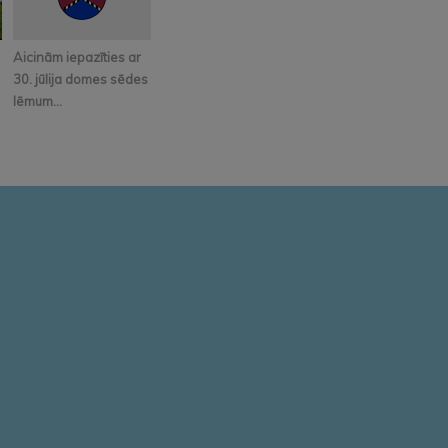
Aicinām iepazīties ar
30. jūlija domes sēdes
lēmum...