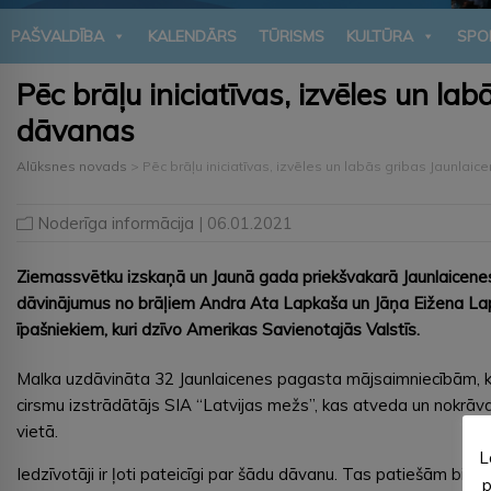
PAŠVALDĪBA
KALENDĀRS
TŪRISMS
KULTŪRA
SPO
Pēc brāļu iniciatīvas, izvēles un l
dāvanas
Alūksnes novads
>
Pēc brāļu iniciatīvas, izvēles un labās gribas Jaunl
Noderīga informācija
| 06.01.2021
Ziemassvētku izskaņā un Jaunā gada priekšvakarā Jaunlaicene
dāvinājumus no brāļiem Andra Ata Lapkaša un Jāņa Eižena La
īpašniekiem, kuri dzīvo Amerikas Savienotajās Valstīs.
Malka uzdāvināta 32 Jaunlaicenes pagasta mājsaimniecībām, 
cirsmu izstrādātājs SIA “Latvijas mežs”, kas atveda un nokrāv
vietā.
L
Iedzīvotāji ir ļoti pateicīgi par šādu dāvanu. Tas patiešām bi
p