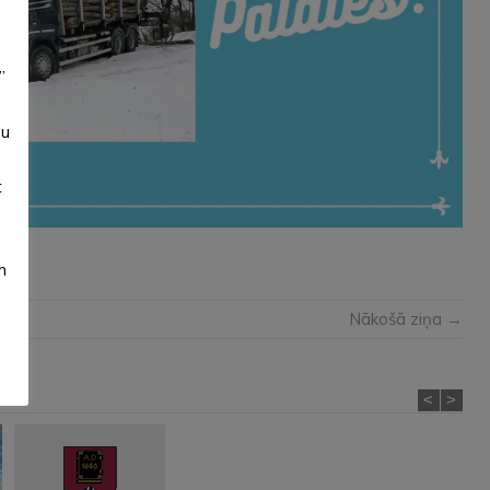
”
su
t
m
Nākošā ziņa →
<
>