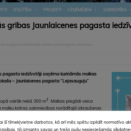
RTS
IZGLĪTĪBA
PROJEKTI
UZŅĒMĒJIEM
SABIEDRĪBA
abās gribas Jaunlaicenes pagasta ied
aicenes pagasta iedzīvotāji saņem pārsteiguma dāvanas
s pagasta iedzīvotāji saņēma kurināmās malkas
pkaša – Jaunlaicenes pagasta “Lejasauguļu”
3
kopā vairāk nekā 300 m
. Malkas piegādi veica
a malku katras saimniecības norādītajā izkraušanas
ai šī tīmekļvietne darbotos, kā arī mēs spētu izpildīt normatīvo ak
ja Ziemassvētku un Jaunā gada brīnums Jaunlaicenes
rasības, tā izmanto savas un trešo pušu nepieciešamās sīkdatne