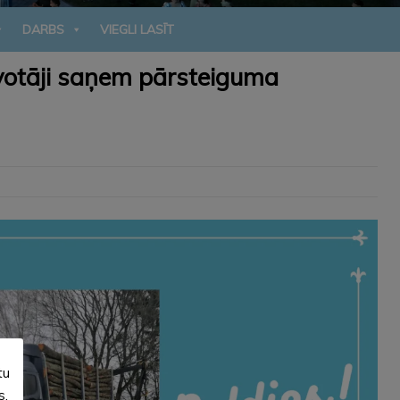
DARBS
VIEGLI LASĪT
zīvotāji saņem pārsteiguma
tu
s.