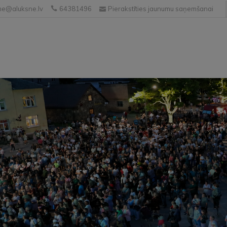
e@aluksne.lv
64381496
Pierakstīties jaunumu saņemšanai