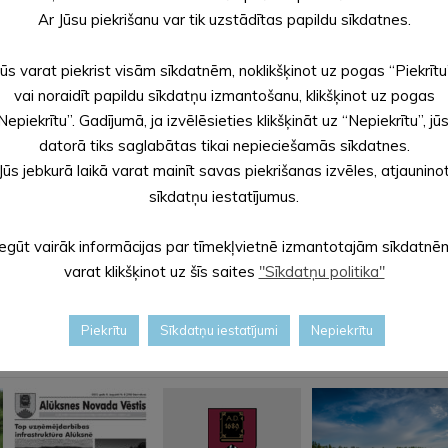
Ar Jūsu piekrišanu var tik uzstādītas papildu sīkdatnes.
im Atim un Jānim Eiženam Lapkašiem par labestīgo
Jūs varat piekrist visām sīkdatnēm, noklikšķinot uz pogas “Piekrītu
enerģiju un stipru veselību!
vai noraidīt papildu sīkdatņu izmantošanu, klikšķinot uz pogas
nlaicenes pagasta pārvaldes vadītāja Aiga Mūrniece
Nepiekrītu”. Gadījumā, ja izvēlēsieties klikšķināt uz “Nepiekrītu”, jū
datorā tiks saglabātas tikai nepieciešamās sīkdatnes.
Jūs jebkurā laikā varat mainīt savas piekrišanas izvēles, atjaunino
sīkdatņu iestatījumus.
Iegūt vairāk informācijas par tīmekļvietnē izmantotajām sīkdatnē
varat klikšķinot uz šīs saites
"Sīkdatņu politika"
Piekrītu
Sīkdatņu iestatījumi
Nepiekrītu