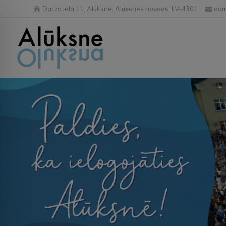
Dārza iela 11, Alūksne, Alūksnes novads, LV-4301
dom