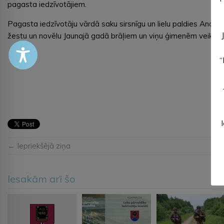
pagasta iedzīvotājiem.
Pagasta iedzīvotāju vārdā saku sirsnīgu un lielu paldies Andr
žestu un novēlu Jaunajā gadā brāļiem un viņu ģimenēm veiksmi, 
Jau
“
← Iepriekšējā ziņa
Iesakām arī šo