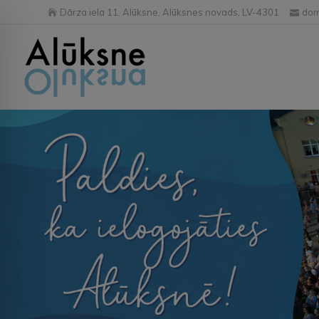
Dārza iela 11, Alūksne, Alūksnes novads, LV-4301
dom