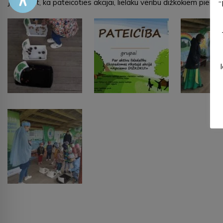
Jāpiebilst, ka pateicoties akcijai, lielāku vērību dižkokiem pie
“