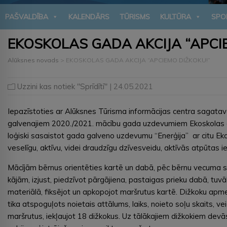
PAŠVALDĪBA
KALENDĀRS
TŪRISMS
KULTŪRA
SPO
EKOSKOLAS GADA AKCIJA “APCI
Alūksnes novads
>
EKOSKOLAS GADA AKCIJA “APCIEMO DIŽKOKU!”
Uzzini kas notiek "Sprīdītī"
| 24.05.2021
Iepazīstoties ar Alūksnes Tūrisma informācijas centra sagatavo
galvenajiem 2020./2021. mācību gada uzdevumiem Ekoskolas akti
loģiski sasaistot gada galveno uzdevumu “Enerģija” ar citu Eko
veselīgu, aktīvu, videi draudzīgu dzīvesveidu, aktīvās atpūtas 
Mācījām bērnus orientēties kartē un dabā, pēc bērnu vecuma s
kājām, izjust, piedzīvot pārgājiena, pastaigas prieku dabā, tuvā
materiālā, fiksējot un apkopojot maršrutus kartē. Dižkoku apm
tika atspoguļots noietais attālums, laiks, noieto soļu skaits,
maršrutus, iekļaujot 18 dižkokus. Uz tālākajiem dižkokiem devā