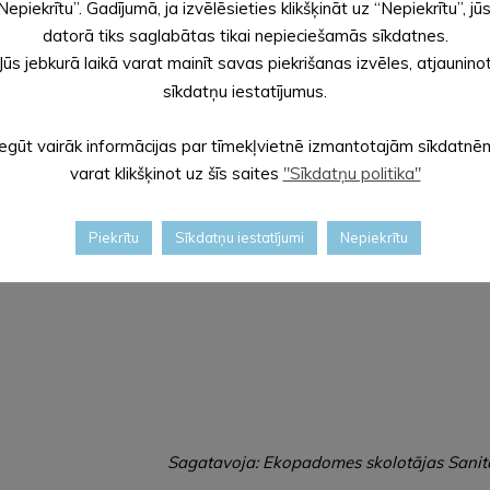
grieza arī iestādes darbinieki un vismaz divos darbinieku privātīpa
Nepiekrītu”. Gadījumā, ja izvēlēsieties klikšķināt uz “Nepiekrītu”, jū
datorā tiks saglabātas tikai nepieciešamās sīkdatnes.
Jūs jebkurā laikā varat mainīt savas piekrišanas izvēles, atjaunino
sīkdatņu iestatījumus.
Iegūt vairāk informācijas par tīmekļvietnē izmantotajām sīkdatnē
varat klikšķinot uz šīs saites
"Sīkdatņu politika"
Piekrītu
Sīkdatņu iestatījumi
Nepiekrītu
Sagatavoja: Ekopadomes skolotājas Sanit