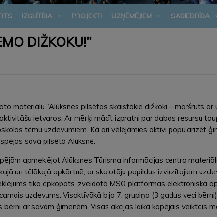
RTS
IZGLĪTĪBA
PROJEKTI
UZŅĒMĒJIEM
SABIEDRĪBA
EMO DIŽKOKU!”
to materiālu “Alūksnes pilsētas skaistākie dižkoki – maršruts ar 
vitāšu ietvaros. Ar mērķi mācīt izpratni par dabas resursu taup
skolas tēmu uzdevumiem. Kā arī vēlējāmies aktīvi popularizēt ģim
iespējas savā pilsētā Alūksnē.
pējām apmeklējot Alūksnes Tūrisma informācijas centra materiālā
kajā un tālākajā apkārtnē, ar skolotāju papildus izvirzītajiem uzd
eklējums tika apkopots izveidotā MSO platformas elektroniskā ap
 veicamais uzdevums. Visaktīvākā bija 7. grupiņa (3 gadus veci bē
s bērni ar savām ģimenēm. Visas akcijas laikā kopējais veiktais m