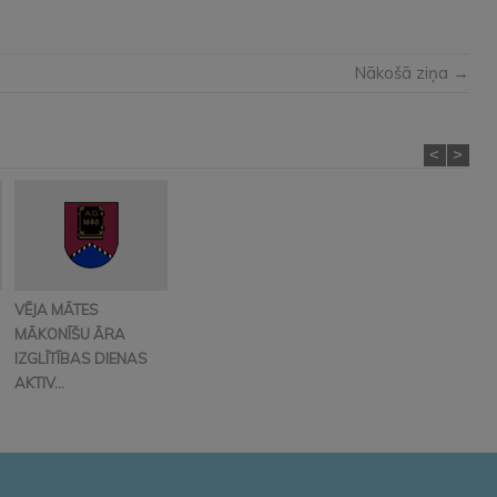
Nākošā ziņa →
<
>
VĒJA MĀTES
MĀKONĪŠU ĀRA
IZGLĪTĪBAS DIENAS
AKTIV...