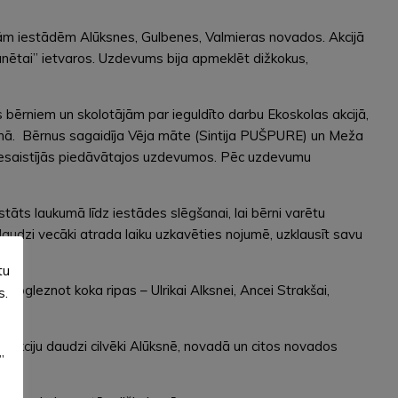
dām iestādēm Alūksnes, Gulbenes, Valmieras novados. Akcijā
planētai” ietvaros. Uzdevums bija apmeklēt dižkokus,
ērniem un skolotājām par ieguldīto darbu Ekoskolas akcijā,
anā. Bērnus sagaidīja Vēja māte (Sintija PUŠPURE) un Meža
 iesaistījās piedāvātajos uzdevumos. Pēc uzdevumu
ts laukumā līdz iestādes slēgšanai, lai bērni varētu
 daudzi vecāki atrada laiku uzkavēties nojumē, uzklausīt savu
tu
apgleznot koka ripas – Ulrikai Alksnei, Ancei Strakšai,
s.
 akciju daudzi cilvēki Alūksnē, novadā un citos novados
”