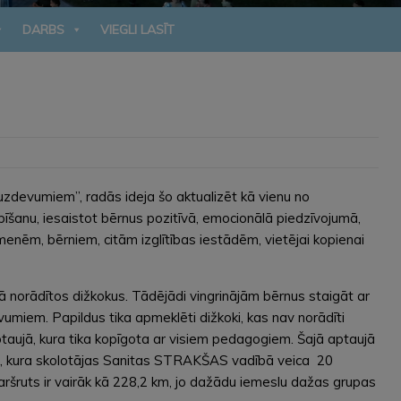
DARBS
VIEGLI LASĪT
uzdevumiem”, radās ideja šo aktualizēt kā vienu no
īšanu, iesaistot bērnus pozitīvā, emocionālā piedzīvojumā,
enēm, bērniem, citām izglītības iestādēm, vietējai kopienai
 norādītos dižkokus. Tādējādi vingrinājām bērnus staigāt ar
evumiem. Papildus tika apmeklēti dižkoki, kas nav norādīti
taujā, kura tika kopīgota ar visiem pedagogiem. Šajā aptaujā
rni), kura skolotājas Sanitas STRAKŠAS vadībā veica 20
aršruts ir vairāk kā 228,2 km, jo dažādu iemeslu dažas grupas