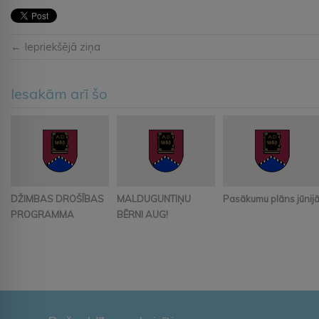
← Iepriekšējā ziņa
Iesakām arī šo
DŽIMBAS DROŠĪBAS
MALDUGUNTIŅU
Pasākumu plāns jūnij
PROGRAMMA
BĒRNI AUG!