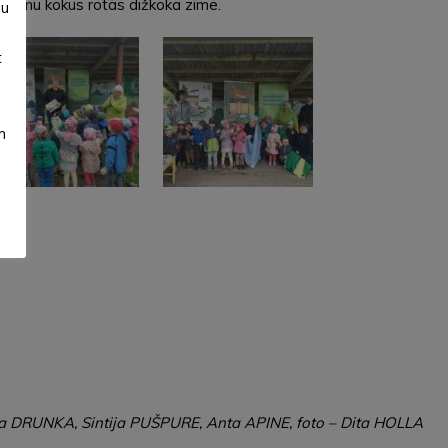
šumos nu kokus rotās dižkoka zīme.
su
t
m
a DRUNKA, Sintija PUŠPURE, Anta APINE, foto – Dita HOLLA