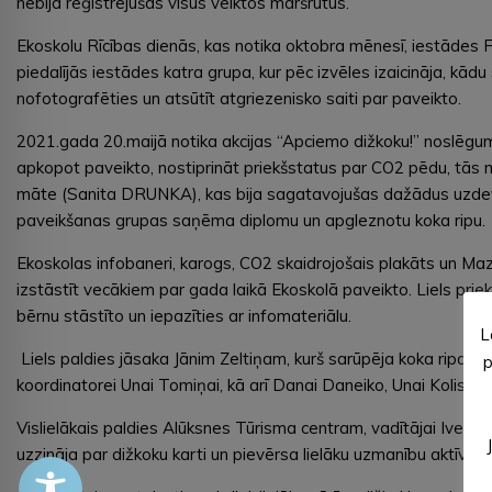
nebija reģistrējušas visus veiktos maršrutus.
Ekoskolu Rīcības dienās, kas notika oktobra mēnesī, iestādes
piedalījās iestādes katra grupa, kur pēc izvēles izaicināja, kād
nofotografēties un atsūtīt atgriezenisko saiti par paveikto.
2021.gada 20.maijā notika akcijas “Apciemo dižkoku!” noslēgu
apkopot paveikto, nostiprināt priekšstatus par CO2 pēdu, tā
māte (Sanita DRUNKA), kas bija sagatavojušas dažādus uzdevum
paveikšanas grupas saņēma diplomu un apgleznotu koka ripu.
Ekoskolas infobaneri, karogs, CO2 skaidrojošais plakāts un Ma
izstāstīt vecākiem par gada laikā Ekoskolā paveikto. Liels prie
bērnu stāstīto un iepazīties ar infomateriālu.
L
Liels paldies jāsaka Jānim Zeltiņam, kurš sarūpēja koka ripas u
p
koordinatorei Unai Tomiņai, kā arī Danai Daneiko, Unai Kolistei 
Vislielākais paldies Alūksnes Tūrisma centram, vadītājai Ivete
uzzināja par dižkoku karti un pievērsa lielāku uzmanību aktīvā