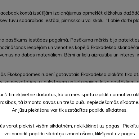
 Facebook kontā izsūtījām izaicinājumus apmeklēt dižkokus dažā
u sev tuvu sadarbības iestādi, pirmsskolu vai skolu, “Labie darbi 
ma pasākums iestādes pagalmā. Pasākuma mērķis bija pateikties b
s mazināšanas iespējām un vienoties kopējā Ekokodeksa skandēš
us no dabas materiāliem. Bērni ar lielu aizrautību un interesi
zās Ekokopadomes rudenī gatavotais Ekokodeksa plakāts tika atstā
ks, ka neskatoties uz aukstajiem un lietainajiem laika apstākļiem,
ai šī tīmekļvietne darbotos, kā arī mēs spētu izpildīt normatīvo ak
n ABJC aktīvajiem jauniešiem, kuri atsaucās aicinājumam atbilstoši 
rasības, tā izmanto savas un trešo pušu nepieciešamās sīkdatne
un Beātei Puķītei.
Ar Jūsu piekrišanu var tik uzstādītas papildu sīkdatnes.
i Veļķerei par veiksmīgo sadarbību mācību gada garumā! Caur mūsu
Jūs varat piekrist visām sīkdatnēm, noklikšķinot uz pogas “Piekrītu
s atpūtas iespējām Alūksnē.
vai noraidīt papildu sīkdatņu izmantošanu, klikšķinot uz pogas