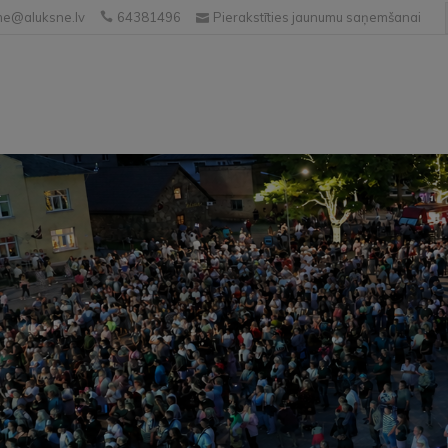
e@aluksne.lv
64381496
Pierakstīties jaunumu saņemšanai