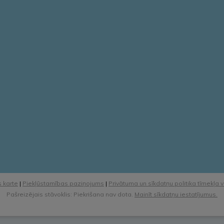
 karte
|
Piekļūstamības paziņojums
|
Privātuma un sīkdatņu politika tīmekļa 
Pašreizējais stāvoklis: Piekrišana nav dota.
Mainīt sīkdatņu iestatījumus.