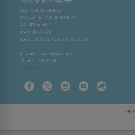
Pašvaldības rekvizīti
Reģ. Nr.90000018622
PVN reģ. Nr. LV 90000018622
AS „SEB banka”
Kods: UNLALV2X
Konts: LV58 UNLA 0025 0041 3033 5
E – pasts – dome@aluksne.lv
Tālrunis – 64381496
E-adrese
Lapas