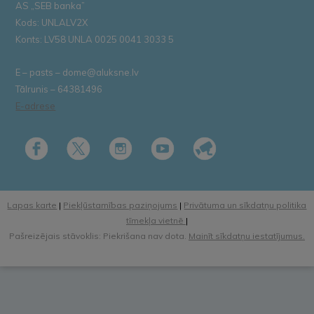
AS „SEB banka”
Kods: UNLALV2X
Konts: LV58 UNLA 0025 0041 3033 5
E – pasts – dome@aluksne.lv
Tālrunis – 64381496
E-adrese
Lapas karte
|
Piekļūstamības paziņojums
|
Privātuma un sīkdatņu politika
tīmekļa vietnē
|
Pašreizējais stāvoklis: Piekrišana nav dota.
Mainīt sīkdatņu iestatījumus.