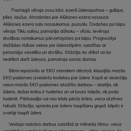
Pastaigā vēroja zosu kāsi, ezerā ūdensputnus – gulbjus,
pīles, laučus. Atrodoties pie Alūksnes ezera nosauca
Alūksnes ezera salu nosaukumus, pussalu. Dodoties pa laipu
vēroja Tīklu saliņu, pamanīja dižkoku – vītolu. Ievēroja
drošības noteikumus pārvietojoties pa laipu. Prognozēja
dažādas rīcības sekas pie ūdenstilpēm, saistītas ar
personīgo veselību un drošību. Stāstīja, ko drīkst un ko
nedrīkst darīt ūdeņos, pamatoja savas domas.
Bērni iepazinās ar EKO stendiem dārziņā, klausījās mazās
EKO padomes izveidoto kodeksu par ūdeni. Kopā ar skolotāju
veica mazās EKO padomes atsūtīto darbiņu – skaitīja, cik
ūdens, dušas krānu ir tualetes un virtuves telpās, cik podu
tualetē. Pārbaudīja vai nav kāds pilošs krāns, veica atzīmes
tabulā. Stāstīja, sprieda par ūdens taupīšanu grupā, kāpēc ir
svarīgi taupīt ūdeni.
Veidoja radošos darbus saistībā ar mēneša tēmu- veica