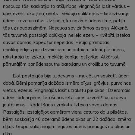
nosauca tās, saskatīja to atšķirības, vingrinājās lasīt vārdus –
upe, ezers, aka, jūra, avots. Veidoja salikteņus – lietus+sargs,
ūdens+roze un citus. Uzzināja, ko nozīmē ūdenszīme, pētīja
tās uz naudaszīmēm. Nosauca sev zināmos ezerus Alūksnē,
tās tuvumā, pastaigā aplūkoja nelielo ezeru – Kvēpīti. Izteica
savas domas, kāpēc tur nepeldas. Pētīja grāmatas,
enciklopēdijas par dzīvniekiem un putniem ūdenī, pie ūdens,
raksturoja to izskatu, meklēja kopīgo, atšķirīgo. Atkārtoti
pārrunājām par ūdensputnu barošanu un drošību to tuvumā.
Ejot pastaigās bija uzdevums – meklēt un saskatīt ūdeni
dabā. Bērni pamanīja dažāda izmēra dīķus, grāvjus, purvainas
vietas, ezerus. Vingrinājās lasīt uzrakstu pie akas “Dzeramais
ūdens, ūdeni pirms lietošanas ieteicams uzvārīt!” un uzdeva
jautājumus – kādēļ šāds uzraksts. Izteica savas domas.
Pastaigās, izstaigājot apmēram vienu ceturto daļu pilsētas,
bērni saskaitīja 46 dzeramā ūdens akas un 22 dažāda izmēra
dīķus. Grupā salīdzinājām iegūtos ūdens paraugus no akas un
dīķa.