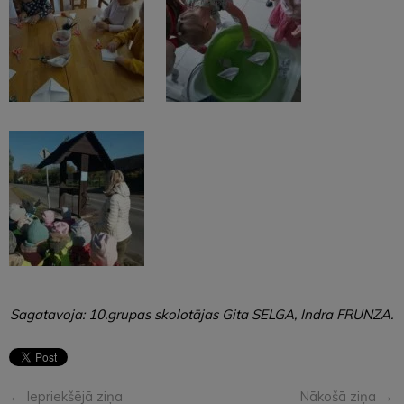
Sagatavoja: 10.grupas skolotājas Gita SELGA, Indra FRUNZA.
← Iepriekšējā ziņa
Nākošā ziņa →