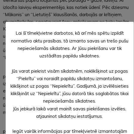
vienkāršus papīra locījumus pēc parauga – glāze, laiviņa. Ar
izlocīto laiviņu eksperimentēja, kas notiek ūdenī. Pēc dziesmu
“Mākonis” un “Lietutiņš” klausīšanās, darbojās ar krītiņiem,
akvareļkrāsām, sagatavojot fonu aplicējumam no koku lapām.
Klausījās pasaku “Bebrēns Bruno” pa fragmentiem, atbildēja
Lai šī tīmekļvietne darbotos, kā arī mēs spētu izpildīt
uz jautājumiem par teksta saturu, skaidroja atsevišķu vārdu
normatīvo aktu prasības, tā izmanto savas un trešo pušu
nozīmi. No plastilīna veidoja dzīvniekus, putnus, kas mīt pie
nepieciešamās sīkdatnes. Ar Jūsu piekrišanu var tik
ūdens, īstenoja savu ieceri. Tapa kolektīvais darbs
uzstādītas papildu sīkdatnes.
“Ūdenstilpe un tās apkārtne.”
Oktobra mēnesi noslēdzām ar viktorīnu “Ūdens- dzīvības
Jūs varat piekrist visām sīkdatnēm, noklikšķinot uz pogas
pamats“. Bērni atbildēja uz 28 uzdotajiem jautājumiem,
“Piekrītu” vai noraidīt papildu sīkdatņu izmantošanu,
izteica savas domas, spriedumus, analizēja piedāvātās
klikšķinot uz pogas “Nepiekrītu”. Gadījumā, ja izvēlēsieties
ekoloģiskās situācijas, minēja mīklas, spēlēja spēli “Kā
klikšķināt uz “Nepiekrītu”, jūsu datorā tiks saglabātas tikai
nosaukt šo upi un ezeru?” – ieklausījās teikumā un izdomāja
nepieciešamās sīkdatnes.
ūdenstilpei atbilstošu nosaukumu (piemēram, upe tek cauri
Jūs jebkurā laikā varat mainīt savas piekrišanas izvēles,
mežam – Mežupe).
atjauninot sīkdatņu iestatījumus.
Turpināsim mācīties un apgūt vēl nezināmo, veikt
praktiskas rīcības, iesaistoties akcijā “Tīra jūra sākas Alūksnē”
Iegūt vairāk informācijas par tīmekļvietnē izmantotajām