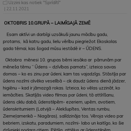
Uzzini kas notiek "Sprīdītī"
| 22.11.2021
OKTOBRIS 10.GRUPĀ – LAIMĪGAJĀ ZEMĒ
Esam aktīvi un darbīgi uzsākuši jaunu mācību gadu,
protams, kā katru gadu, lielu vērību piegriežot Ekoskolas
gada tēmai, kas šogad mūsu iestādē ir – ŪDENS.
Oktobra mēnesi 10. grupas bērni iesāka ar pārrunām par
mēneša tēmu ” Ūdens – dzīvības pamats”, izteica savas
domas – ko es zinu par ūdeni, kam tas vajadzīgs. Stāstīja par
ūdens nozīmi cilvēka veselībā – cik daudz ūdens dienā jādzer,
higiēnu – kad ir jāmazgā rokas. Izteica, ko vēlas uzzināt, ko
iemācīties. Skatījās video filmas par ūdeni, tā attīrīšanu,
ūdens ciklu dabā, ūdenstilpēm- ezeriem, upēm, avotiem,
ūdenskritumiem (Latvijā – Alekšupītes, Ventas rumbu,
Ziemeļamerikā – Niagāras), salīdzināja tos. Vēroja video par
bebriem, izskatu, paradumiem, nozīmi- labo un kaitīgo, ko šie
dzīvnieki nodara citiem. Pētīja attēlus ar ūdenstilpēm,