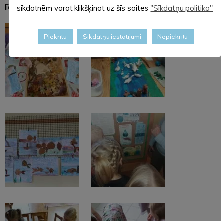
līdz mācību gada beigām.
sīkdatnēm varat klikšķinot uz šīs saites
"Sīkdatņu politika"
Piekrītu
Sīkdatņu iestatījumi
Nepiekrītu