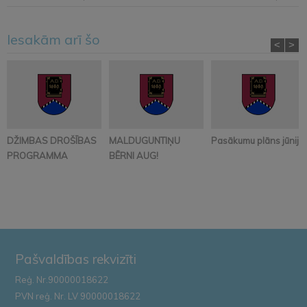
Iesakām arī šo
<
>
DŽIMBAS DROŠĪBAS
MALDUGUNTIŅU
Pasākumu plāns jūnijā
PROGRAMMA
BĒRNI AUG!
Pašvaldības rekvizīti
Reģ. Nr.90000018622
PVN reģ. Nr. LV 90000018622