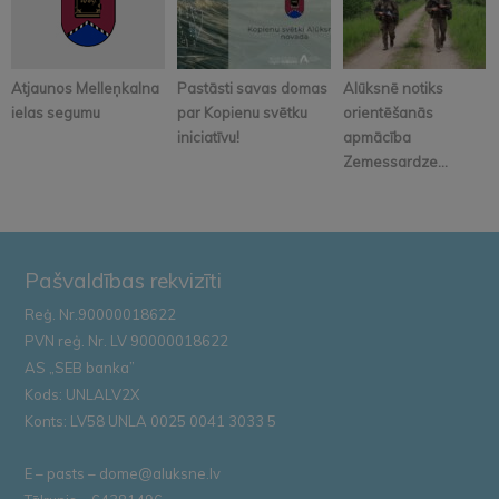
Atjaunos Melleņkalna
Pastāsti savas domas
Alūksnē notiks
ielas segumu
par Kopienu svētku
orientēšanās
iniciatīvu!
apmācība
Zemessardze...
Pašvaldības rekvizīti
Reģ. Nr.90000018622
PVN reģ. Nr. LV 90000018622
AS „SEB banka”
Kods: UNLALV2X
Konts: LV58 UNLA 0025 0041 3033 5
E – pasts – dome@aluksne.lv