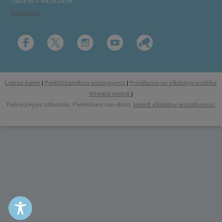
Tālrunis – 64381496
E-adrese
Lapas karte
|
Piekļūstamības paziņojums
|
Privātuma un sīkdatņu politika
tīmekļa vietnē
|
Pašreizējais stāvoklis: Piekrišana nav dota.
Mainīt sīkdatņu iestatījumus.