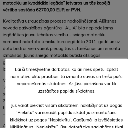
motociklu un kvadricikla iegāde” ietvaros un tās kopējā
vērtība sastāda 62700,00 EUR ar PVN.
Kvalitatīva uzraudzības procesa nodrošināšanai, Alūksnes
novada pašvaldības aģentūrai “ALJA” bija nepieciešams
iegādāties jaunu tehnikas vienību – sniega motociklu,
nomainot nolietoto tehniku, kura iegādāta 2011. gadā un uz
doto brīdi ar vien vairāk pieaug tās uzturēšanas un remontu
izmaksas. Jauns sniega motocikls būtiski atslogos
gadskārtējā budžeta izdevumus un ļaus pilnā apjomā
izmantot plānoto inspektoru reidu apjomu.
Lai šī tīmekļvietne darbotos, kā arī mēs spētu izpildīt
normatīvo aktu prasības, tā izmanto savas un trešo pušu
Viens no sniega motocikliem iegādāts Zivju fonda projekta
nepieciešamās sīkdatnes. Ar Jūsu piekrišanu var tik
“Alūksnes novada ūdenstilpju zivju resursu aizsardzībai
uzstādītas papildu sīkdatnes.
sniega motocikla iegāde” ietvaros un tā kopējās izmaksas ir
20900,00 EUR, no kurām 12500,00 EUR ir Zivju fonda
Jūs varat piekrist visām sīkdatnēm, noklikšķinot uz pogas
finansējums un Alūksnes novada pašvaldības līdzfinansējums
“Piekrītu” vai noraidīt papildu sīkdatņu izmantošanu,
– 8400,00 EUR.
klikšķinot uz pogas “Nepiekrītu”. Gadījumā, ja izvēlēsieties
Ar šādu aprīkojumu aģentūras “ALJA” inspektori spēs
klikšķināt uz “Nepiekrītu”, jūsu datorā tiks saglabātas tikai