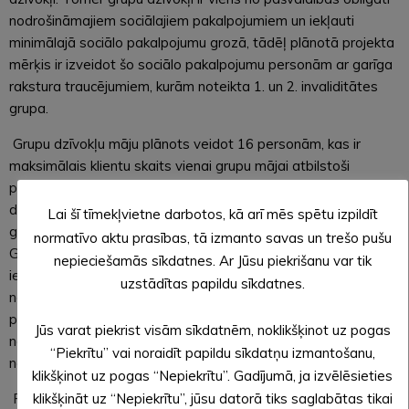
nodrošināmajiem sociālajiem pakalpojumiem un iekļauti
minimālajā sociālo pakalpojumu grozā, tādēļ plānotā projekta
mērķis ir izveidot šo sociālo pakalpojumu personām ar garīga
rakstura traucējumiem, kurām noteikta 1. un 2. invaliditātes
grupa.
Grupu dzīvokļu māju plānots veidot 16 personām, kas ir
maksimālais klientu skaits vienai grupu mājai atbilstoši
prasībām sociālo pakalpojumu sniedzējiem. Pēc statistikas
datiem 2023. gadā Alūksnes novadā bija 174 personas ar
Lai šī tīmekļvietne darbotos, kā arī mēs spētu izpildīt
garīga rakstura traucējumiem un 1. vai 2. invaliditātes grupu.
normatīvo aktu prasības, tā izmanto savas un trešo pušu
Gadījumā, ja ar projekta mērķgrupas personām nebūs
nepieciešamās sīkdatnes. Ar Jūsu piekrišanu var tik
iespējams nodrošināt pilnu izveidotās infrastruktūras
uzstādītas papildu sīkdatnes.
noslodzi, tad normatīvie akti ļauj šo pakalpojumu sniegt
pilngadīgām personām ar garīga rakstura traucējumiem, kam
Jūs varat piekrist visām sīkdatnēm, noklikšķinot uz pogas
noteikta 3. invaliditātes grupa, un personām, kam nav
“Piekrītu” vai noraidīt papildu sīkdatņu izmantošanu,
noteikta invaliditāte.
klikšķinot uz pogas “Nepiekrītu”. Gadījumā, ja izvēlēsieties
klikšķināt uz “Nepiekrītu”, jūsu datorā tiks saglabātas tikai
Pašvaldības ieskatā piemērotākā šī pakalpojuma sniegšanas