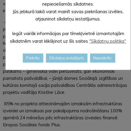
vieta, ņemot vērā prasības sociālo pakalpojumu sniedzējiem,
nepieciešamās sīkdatnes.
ir sociālās aprūpes centra “Pīlādži” teritorijā Mālupē.
Jūs jebkurā laikā varat mainīt savas piekrišanas izvēles,
atjauninot sīkdatņu iestatījumus.
– Tā ir pietiekami plaša teritorija, lai abi pakalpojumi spētu
pilnvērtīgi un līdztekus funkcionēt. Iepriekšējā projektu
Iegūt vairāk informācijas par tīmekļvietnē izmantotajām
plānošanas periodā secinājām, ka mūsu kapacitāte nav tik
sīkdatnēm varat klikšķinot uz šīs saites
"Sīkdatņu politika"
liela, lai grupu dzīvokļu pakalpojumu varētu veidot atrauti no
citiem sociālajiem pakalpojumiem, kas pamatā izriet tieši no
personāla jautājuma. Tādēļ šobrīd plānojam grupu dzīvokļu
Piekrītu
Sīkdatņu iestatījumi
Nepiekrītu
pakalpojumu veidot tā, lai tas būtu gan šai mērķgrupai
patīkams – ģimeniskai videi pietuvināts, gan ekonomiski
pamatots pašvaldībai, – jūnijā domes Sociālajā, izglītības un
kultūras komitejā sacīja pašvaldības Centrālās administrācijas
projektu vadītāja Kristīne Lāce.
85% no projekta attiecināmajām izmaksām infrastruktūras
izveidei un izmaksas par pakalpojuma nodrošināšanu 100%
apmērā 24 mēnešus pēc infrastruktūras izveides finansē
Eiropas Sociālais fonds Plus.