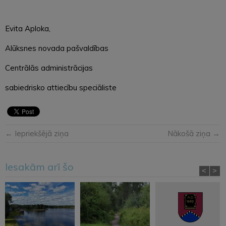
Evita Aploka,
Alūksnes novada pašvaldības
Centrālās administrācijas
sabiedrisko attiecību speciāliste
← Iepriekšējā ziņa
Nākošā ziņa →
Iesakām arī šo
<
>