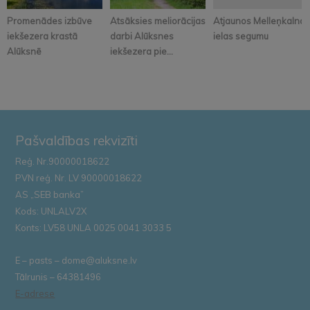
Promenādes izbūve
Atsāksies meliorācijas
Atjaunos Melleņkalna
iekšezera krastā
darbi Alūksnes
ielas segumu
Alūksnē
iekšezera pie...
Pašvaldības rekvizīti
Reģ. Nr.90000018622
PVN reģ. Nr. LV 90000018622
AS „SEB banka”
Kods: UNLALV2X
Konts: LV58 UNLA 0025 0041 3033 5
E – pasts – dome@aluksne.lv
Tālrunis – 64381496
E-adrese