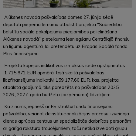
Alūksnes novada pašvaldības domes 27. jūnija sēdē
deputāti pieņēma lēmumu atbalstīt projekta “Sabiedrībā
balstītu sociālo pakalpojumu pieejamības palielināšana
Alūksnes novadā” pieteikuma iesniegšanu Centrālajā finanšu
un līgumu aģentūrā, lai pretendētu uz Eiropas Sociālā fonda
Plus finansējumu.
Projekta kopējās indikatīvās izmaksas sēdē apstiprinātas
1 715 872 EUR apmērā, tajā skaitā pašvaldības
līdzfinansējums indikatīvi 159 177,60 EUR, kas, projekta
atbalsta gadījumā, tiks paredzēts no pašvaldības 2025.,
2026., 2027. gada budžeta (aizņēmuma) līdzekļiem.
Kā zināms, iepriekš ar ES struktūrfondu finansējumu
pašvaldība, veicinot deinstitucionalizācijas procesu, izveidoja
dienas aprūpes centrus un specializētās darbnīcas personām
ar garīga rakstura traucējumiem, taču netika izveidoti grupu
dzīvokļi. Tomēr grupu dzīvokļi ir viens no pašvaldības obligāti