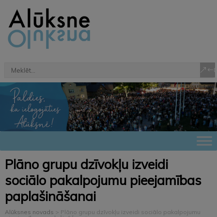
Plāno grupu dzīvokļu izveidi
sociālo pakalpojumu pieejamības
paplašināšanai
Alūksnes novads
>
Plāno grupu dzīvokļu izveidi sociālo pakalpojumu