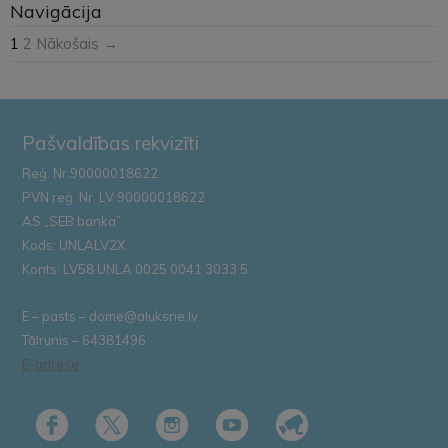
Navigācija
1
2
Nākošais →
Pašvaldības rekvizīti
Reģ. Nr.90000018622
PVN reģ. Nr. LV 90000018622
AS „SEB banka”
Kods: UNLALV2X
Konts: LV58 UNLA 0025 0041 3033 5
E – pasts – dome@aluksne.lv
Tālrunis – 64381496
E-adrese