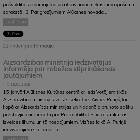
pašvaldības iznomājamo un atsavināmo nekustamo īpašumu
sarakstā . 3. Par grozījumiem Alūksnes novada…
LASĪT VISU
Noderīga informācija
Aizsardzības ministrija iedzīvotājus
informēja par robežas stiprināšanas
jautājumiem
16.01.2026
15. janvārī Alūksnes Kultūras centrā ar iedzīvotājiem tikās
Aizsardzības ministrijas valsts sekretārs Aivars Puriņš, lai
kopā ar Aizsardzības ministrijas un Nacionālo bruņoto spēku
pārstāvjiem informētu par Pretmobilitātes infrastruktūras
izveides likumu un tā nosacījumiem. Vizītes laikā A. Puriņš
iedzīvotājiem skaidroja, kā…
LASĪT VISU