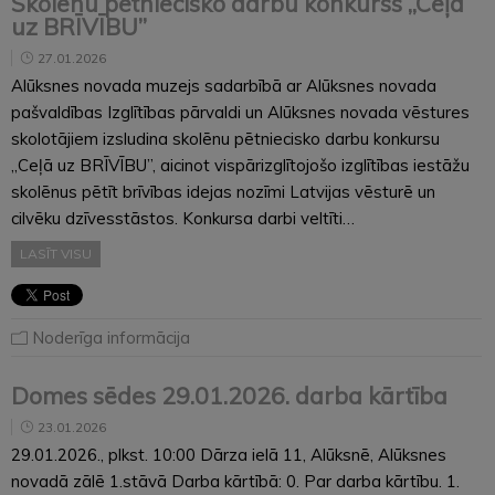
Skolēnu pētniecisko darbu konkurss „Ceļā
uz BRĪVĪBU”
27.01.2026
Alūksnes novada muzejs sadarbībā ar Alūksnes novada
pašvaldības Izglītības pārvaldi un Alūksnes novada vēstures
skolotājiem izsludina skolēnu pētniecisko darbu konkursu
„Ceļā uz BRĪVĪBU”, aicinot vispārizglītojošo izglītības iestāžu
skolēnus pētīt brīvības idejas nozīmi Latvijas vēsturē un
cilvēku dzīvesstāstos. Konkursa darbi veltīti…
LASĪT VISU
Noderīga informācija
Domes sēdes 29.01.2026. darba kārtība
23.01.2026
29.01.2026., plkst. 10:00 Dārza ielā 11, Alūksnē, Alūksnes
novadā zālē 1.stāvā Darba kārtībā: 0. Par darba kārtību. 1.