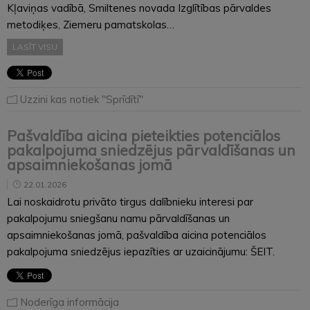
Kļaviņas vadībā, Smiltenes novada Izglītības pārvaldes
metodiķes, Ziemeru pamatskolas…
LASĪT VISU
Uzzini kas notiek "Sprīdītī"
Pašvaldība aicina pieteikties potenciālos
pakalpojuma sniedzējus pārvaldīšanas un
apsaimniekošanas jomā
22.01.2026
Lai noskaidrotu privāto tirgus dalībnieku interesi par
pakalpojumu sniegšanu namu pārvaldīšanas un
apsaimniekošanas jomā, pašvaldība aicina potenciālos
pakalpojuma sniedzējus iepazīties ar uzaicinājumu: ŠEIT.
Noderīga informācija