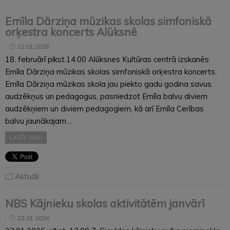
Emīla Dārziņa mūzikas skolas simfoniskā
orķestra koncerts Alūksnē
22.01.2026
18. februārī plkst.14.00 Alūksnes Kultūras centrā izskanēs
Emīla Dārziņa mūzikas skolas simfoniskā orķestra koncerts.
Emīla Dārziņa mūzikas skola jau piekto gadu godina savus
audzēkņus un pedagogus, pasniedzot Emīla balvu diviem
audzēkņiem un diviem pedagogiem, kā arī Emīla Cerības
balvu jaunākajam…
LASĪT VISU
Aktuāli
NBS Kājnieku skolas aktivitātēm janvārī
22.01.2026