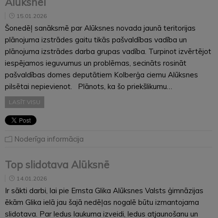
Alūksnei
15.01.2026
Šonedēļ sanāksmē par Alūksnes novada jaunā teritorijas
plānojuma izstrādes gaitu tikās pašvaldības vadība un
plānojuma izstrādes darba grupas vadība. Turpinot izvērtējot
iespējamos ieguvumus un problēmas, secināts rosināt
pašvaldības domes deputātiem Kolberģa ciemu Alūksnes
pilsētai nepievienot. Plānots, ka šo priekšlikumu…
LASĪT VISU
Noderīga informācija
Top slidotava Alūksnē
14.01.2026
Ir sākti darbi, lai pie Ernsta Glika Alūksnes Valsts ģimnāzijas
ēkām Glika ielā jau šajā nedēļas nogalē būtu izmantojama
slidotava. Par ledus laukuma izveidi, ledus atjaunošanu un