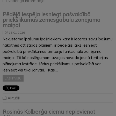
Noderīga informācija
Pēdējā iespēja iesniegt pašvaldībā
priekšlikumus zemesgabalu zonējuma
maiņai
16.01.2026
Nekustamo īpašumu īpašniekiem, kam ir ieceres savu īpašumu
nākotnes attīstības plāniem, ir pēdējais laiks iesniegt
pašvaldībā priekšlikumus teritoriju funkcionālā zonējuma
maiņai. Tā kā noslēgumam tuvojas novada jaunā teritorijas
plānojuma izstrāde, šādus priekšlikumus pašvaldībā var
iesniegt vēl tikai janvārī. Kas…
LASĪT VISU
Aktuāli
Rosinās Kolberģa ciemu nepievienot