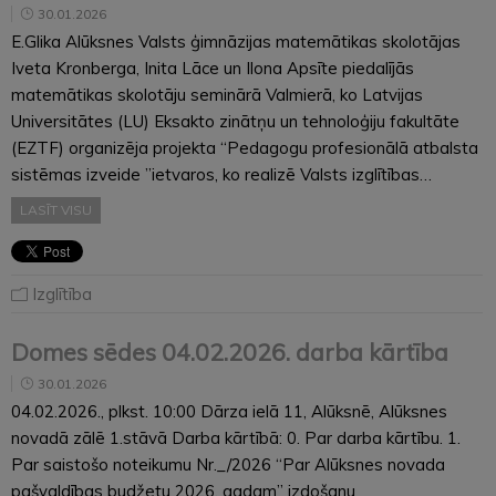
30.01.2026
E.Glika Alūksnes Valsts ģimnāzijas matemātikas skolotājas
Iveta Kronberga, Inita Lāce un Ilona Apsīte piedalījās
matemātikas skolotāju seminārā Valmierā, ko Latvijas
Universitātes (LU) Eksakto zinātņu un tehnoloģiju fakultāte
(EZTF) organizēja projekta “Pedagogu profesionālā atbalsta
sistēmas izveide ”ietvaros, ko realizē Valsts izglītības…
LASĪT VISU
Izglītība
Domes sēdes 04.02.2026. darba kārtība
30.01.2026
04.02.2026., plkst. 10:00 Dārza ielā 11, Alūksnē, Alūksnes
novadā zālē 1.stāvā Darba kārtībā: 0. Par darba kārtību. 1.
Par saistošo noteikumu Nr._/2026 “Par Alūksnes novada
pašvaldības budžetu 2026. gadam” izdošanu