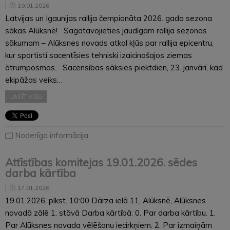
19.01.2026
Latvijas un Igaunijas rallija čempionāta 2026. gada sezona
sākas Alūksnē! Sagatavojieties jaudīgam rallija sezonas
sākumam – Alūksnes novads atkal kļūs par rallija epicentru,
kur sportisti sacentīsies tehniski izaicinošajos ziemas
ātrumposmos. Sacensības sāksies piektdien, 23. janvārī, kad
ekipāžas veiks…
LASĪT VISU
Noderīga informācija
Attīstības komitejas 19.01.2026. sēdes
darba kārtība
17.01.2026
19.01.2026, plkst. 10:00 Dārza ielā 11, Alūksnē, Alūksnes
novadā zālē 1. stāvā Darba kārtībā: 0. Par darba kārtību. 1.
Par Alūksnes novada vēlēšanu iecirkņiem. 2. Par izmaiņām