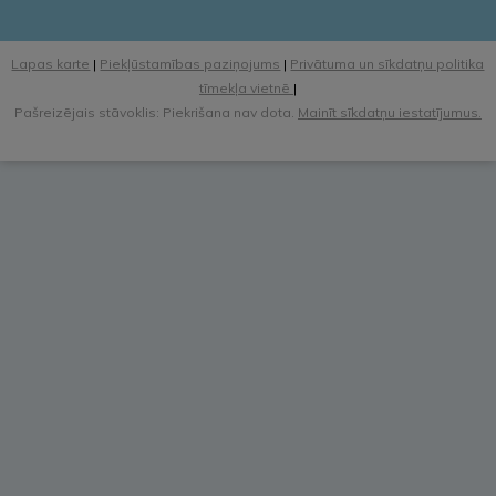
Lapas karte
|
Piekļūstamības paziņojums
|
Privātuma un sīkdatņu politika
tīmekļa vietnē
|
Pašreizējais stāvoklis: Piekrišana nav dota.
Mainīt sīkdatņu iestatījumus.