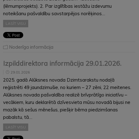
(lēmumprojekts). 2. Par izglītības iestāžu izdevumu
noteikšanu pašvaldību savstarpējos norēķinos…
LASĪT VISU
Noderīga informācija
Izpilddirektora informācija 29.01.2026.
29.01.2026
2025. gadā Alūksnes novada Dzimtsarakstu nodaļā
reģistrēti 49 jaundzimušie, no kuriem – 27 zēni, 22 meitenes.
Alūksnes novada pašvaldība realizē brīvprātīgo iniciatīvu –
vecākiem, kuru deklarētā dzīvesvieta mūsu novadā bijusi ne
mazāk kā sešus mēnešus, piešķir bērna piedzimšanas
pabalstu, tā…
LASĪT VISU