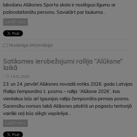
labošanu Alūksnes Sporta skola ir noslēgusi līgumu ar
pašnodarbinātu personu. Savukārt par laukuma…
LASĪT VISU
Noderīga informācija
Satiksmes ierobežojumi rallija “Alūksne”
laikā
14.01.2026
23. un 24. janvārī Alūksnes novadā notiks 2026. gada Latvijas
Rallija čempionāta 1. posms – rallijs “Alūksne 2026”, kas
vienlaikus būs arī Igaunijas rallija čempionāta pirmais posms.
Sacensību norises laikā Alūksnes pilsētā un pagastu teritorijā
vairāki ceļi būs slēgti vispārējai…
LASĪT VISU