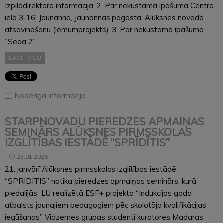
Izpilddirektora informācija. 2. Par nekustamā īpašuma Centra
ielā 3-16, Jaunannā, Jaunannas pagastā, Alūksnes novadā
atsavināšanu (lēmumprojekts). 3. Par nekustamā īpašuma
“Seda 2”…
LASĪT VISU
Noderīga informācija
STARPNOVADU PIEREDZES APMAIŅAS
SEMINĀRS ALŪKSNES PIRMSSKOLAS
IZGLĪTĪBAS IESTĀDĒ “SPRĪDĪTIS”
23.01.2026
21. janvārī Alūksnes pirmsskolas izglītības iestādē
“SPRĪDĪTIS” notika pieredzes apmaiņas seminārs, kurā
piedalījās LU realizētā ESF+ projekta “Indukcijas gada
atbalsts jaunajiem pedagogiem pēc skolotāja kvalifikācijas
iegūšanas” Vidzemes grupas studenti kuratores Madaras