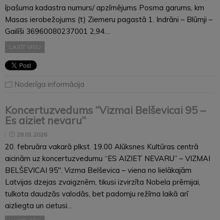
īpašuma kadastra numurs/ apzīmējums Posma garums, km
Masas ierobežojums (t) Ziemeru pagastā 1. Indrāni – Blūmji –
Gailīši 36960080237001 2,94…
LASĪT VISU
Noderīga informācija
Koncertuzvedums “Vizmai Belševicai 95 –
Es aiziet nevaru”
28.01.2026
20. februāra vakarā plkst. 19.00 Alūksnes Kultūras centrā
aicinām uz koncertuzvedumu “ES AIZIET NEVARU” – VIZMAI
BELŠEVICAI 95″. Vizma Belševica – viena no lielākajām
Latvijas dzejas zvaigznēm, tikusi izvirzīta Nobela prēmijai,
tulkota daudzās valodās, bet padomju režīma laikā arī
aizliegta un cietusi…