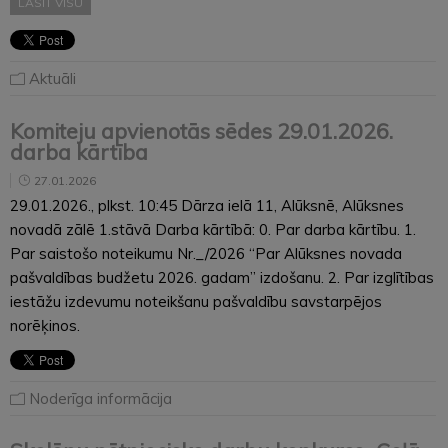
LASĪT VISU
Aktuāli
Komiteju apvienotās sēdes 29.01.2026.
darba kārtība
27.01.2026
29.01.2026., plkst. 10:45 Dārza ielā 11, Alūksnē, Alūksnes
novadā zālē 1.stāvā Darba kārtībā: 0. Par darba kārtību. 1.
Par saistošo noteikumu Nr._/2026 “Par Alūksnes novada
pašvaldības budžetu 2026. gadam” izdošanu. 2. Par izglītības
iestāžu izdevumu noteikšanu pašvaldību savstarpējos
norēķinos.
Noderīga informācija