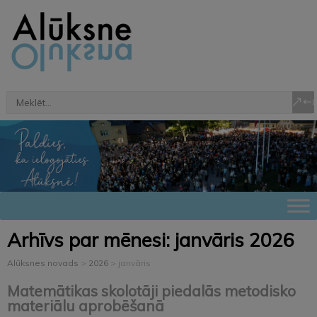
Arhīvs par mēnesi:
janvāris 2026
Alūksnes novads
>
2026
>
janvāris
Matemātikas skolotāji piedalās metodisko
materiālu aprobēšanā