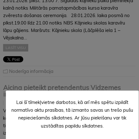
23.01.2026. plkst. 13.00 7. Siguldas kājnieku pulka pieminekļa
kalnā notiks Militārās pamatapmācības kursa karavīra
zvēresta došanas ceremonija. 28.01.2026. laika posmā no
plkst.19.00 līdz 21.00 notiks NBS Kājnieku skolas karavīru
lāpu gājiens. Maršruts: Kājnieku skola (Lāčplēša iela 1 –
Vējakalna…
LASĪT VISU
Noderīga informācija
Aicina pieteikt pretendentus Vidzemes
inovāciju balvai 2026
Lai šī tīmekļvietne darbotos, kā arī mēs spētu izpildīt
22.01.2026
normatīvo aktu prasības, tā izmanto savas un trešo pušu
Vidzemes plānošanas reģions aicina izvirzīt pretendentus
nepieciešamās sīkdatnes. Ar Jūsu piekrišanu var tik
konkursam “Vidzemes inovāciju balva 2026”, kas tradicionāli
tiks pasniegta Vidzemes inovāciju nedēļas ietvaros. Konkurss
uzstādītas papildu sīkdatnes.
izceļ inovāciju nozīmi reģiona attīstībā, īpašu uzmanību