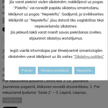
pievēršot uzņēmējdarbībai, ilgtspējīgiem risinājumiem un
Jūs varat piekrist visām sīkdatnēm, noklikšķinot uz pogas
organizācijām, kas veicina inovāciju ieviešanu un
“Piekrītu” vai noraidīt papildu sīkdatņu izmantošanu,
uzņēmējdarbības izaugsmi…
klikšķinot uz pogas “Nepiekrītu”. Gadījumā, ja izvēlēsieties
klikšķināt uz “Nepiekrītu”, jūsu datorā tiks saglabātas tikai
LASĪT VISU
nepieciešamās sīkdatnes.
Jūs jebkurā laikā varat mainīt savas piekrišanas izvēles,
atjauninot sīkdatņu iestatījumus.
Noderīga informācija
Finanšu komitejas 22.01.2026. sēdes
Iegūt vairāk informācijas par tīmekļvietnē izmantotajām
darba kārtība
sīkdatnēm varat klikšķinot uz šīs saites
"Sīkdatņu politika"
21.01.2026
22.01.2026., plkst. 10:00 Dārza ielā 11, Alūksnē, Alūksnes
Piekrītu
Sīkdatņu iestatījumi
Nepiekrītu
novadā zālē 1.stāvā Darba kārtībā: 0. Par darba kārtību. 1.
Par nekustamā īpašuma Centra ielā 3-16, Jaunannā,
Jaunannas pagastā, Alūksnes novadā atsavināšanu. 2. Par
nekustamā īpašuma “Seda 2” – 3, Liepnā, Liepnas…
LASĪT VISU