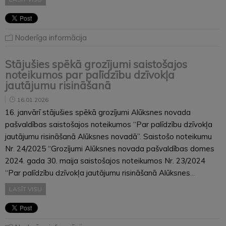
Noderīga informācija
Stājušies spēkā grozījumi saistošajos
noteikumos par palīdzību dzīvokļa
jautājumu risināšanā
16.01.2026
16. janvārī stājušies spēkā grozījumi Alūksnes novada
pašvaldības saistošajos noteikumos “Par palīdzību dzīvokļa
jautājumu risināšanā Alūksnes novadā”. Saistošo noteikumu
Nr. 24/2025 “Grozījumi Alūksnes novada pašvaldības domes
2024. gada 30. maija saistošajos noteikumos Nr. 23/2024
“Par palīdzību dzīvokļa jautājumu risināšanā Alūksnes…
LASĪT VISU