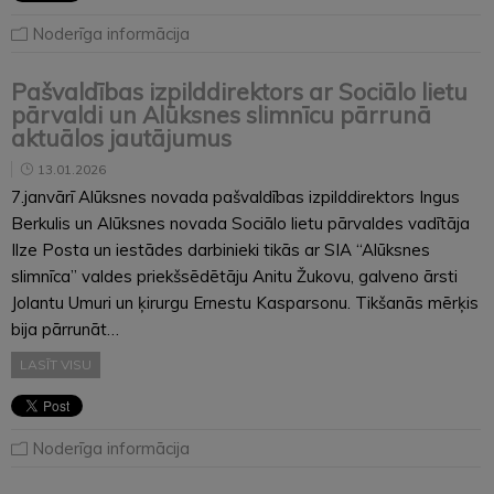
Noderīga informācija
Pašvaldības izpilddirektors ar Sociālo lietu
pārvaldi un Alūksnes slimnīcu pārrunā
aktuālos jautājumus
13.01.2026
7.janvārī Alūksnes novada pašvaldības izpilddirektors Ingus
Berkulis un Alūksnes novada Sociālo lietu pārvaldes vadītāja
Ilze Posta un iestādes darbinieki tikās ar SIA “Alūksnes
slimnīca” valdes priekšsēdētāju Anitu Žukovu, galveno ārsti
Jolantu Umuri un ķirurgu Ernestu Kasparsonu. Tikšanās mērķis
bija pārrunāt…
LASĪT VISU
Noderīga informācija