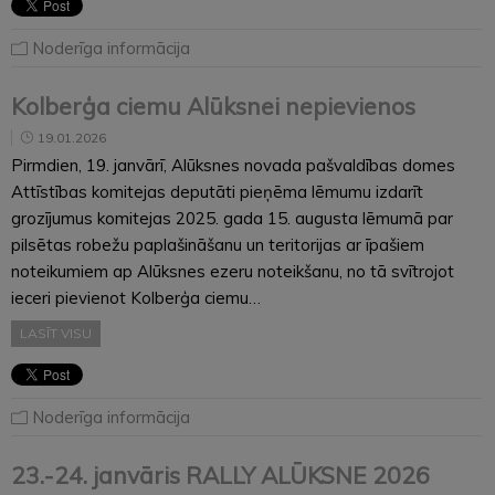
Noderīga informācija
Kolberģa ciemu Alūksnei nepievienos
19.01.2026
Pirmdien, 19. janvārī, Alūksnes novada pašvaldības domes
Attīstības komitejas deputāti pieņēma lēmumu izdarīt
grozījumus komitejas 2025. gada 15. augusta lēmumā par
pilsētas robežu paplašināšanu un teritorijas ar īpašiem
noteikumiem ap Alūksnes ezeru noteikšanu, no tā svītrojot
ieceri pievienot Kolberģa ciemu…
LASĪT VISU
Noderīga informācija
23.-24. janvāris RALLY ALŪKSNE 2026