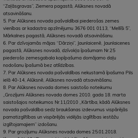
“Zaļāsgravas”, Ziemera pagastā, Alūksnes novadā
atsavināšanu.
5. Par Alūksnes novada pašvaldībai piederošas zemes
vienības ar kadastra apzīmējumu 3676 001 0113, “Mellīši 5”,
Mārkalnes pagastā, Alūksnes novadā atsavināšanu.
6. Par dzīvojamās mājas “Dārziņi”, Jaunlaicenē, Jaunlaicenes
pagastā, Alūksnes novadā, dzīvokļa īpašumam Nr.25
piederošo zemesgabala kopīpašuma domājamo daļu
nodošanu īpašumā bez atlīdzības.
7. Par Alūksnes novada pašvaldības nekustamā īpašuma Pils
ielā 40-14, Alūksnē, Alūksnes novadā atsavināšanu.
8. Par Alūksnes novada domes saistošo noteikumu
„Grozījumi Alūksnes novada domes 2010. gada 18. marta
saistošajos noteikumos Nr.11/2010 „Kārtība, kādā Alūksnes
novada pašvaldība sedz braukšanas izdevumus vispārējās
pamatizglītības un vispārējās vidējās izglītības iestāžu
izglītojamajiem” izdošanu.
9. Par grozījumu Alūksnes novada domes 25.01.2018.