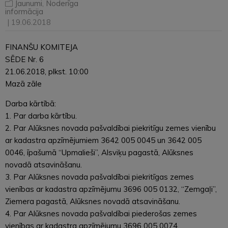
Jaunumi
,
Noderīga
informācija
| 19.06.2018
FINANŠU KOMITEJA
SĒDE Nr. 6
21.06.2018, plkst. 10:00
Mazā zāle
Darba kārtībā:
1. Par darba kārtību.
2. Par Alūksnes novada pašvaldībai piekritīgu zemes vienību
ar kadastra apzīmējumiem 3642 005 0045 un 3642 005
0046, īpašumā “Upmalieši”, Alsviķu pagastā, Alūksnes
novadā atsavināšanu.
3. Par Alūksnes novada pašvaldībai piekritīgas zemes
vienības ar kadastra apzīmējumu 3696 005 0132, “Zemgaļi”,
Ziemera pagastā, Alūksnes novadā atsavināšanu.
4. Par Alūksnes novada pašvaldībai piederošas zemes
vienības ar kadastra apzīmējumu 3696 005 0074,