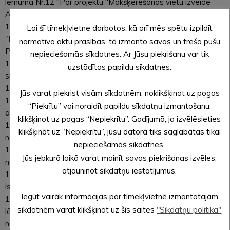
lēmumā Nr.12 “Par projektu “Makšķerēšanas vietu izveide
Alūksnes ezera Tempļakalna parka teritorijā” īstenošanai”.
10. Par projektu “Alūksnes novada pašvaldības autoceļa
Lai šī tīmekļvietne darbotos, kā arī mēs spētu izpildīt
“Mežumuiža-Pakalni-Ezīšava-Vecāgas” posma “Mežumuiža-
normatīvo aktu prasības, tā izmanto savas un trešo pušu
Pakalni-Ezīšava” pārbūve”.
nepieciešamās sīkdatnes. Ar Jūsu piekrišanu var tik
11. Par dalības maksu apvidus šķēršļu skrējienam “Stipro
uzstādītas papildu sīkdatnes.
skrējiens Ilzenē 2018”.
12. Par īslaicīgas nomas maksas noteikšanu Ilzenes pagastā.
Jūs varat piekrist visām sīkdatnēm, noklikšķinot uz pogas
13. Par līdzekļu piešķiršanu skolēnu pārvadājumu
“Piekrītu” vai noraidīt papildu sīkdatņu izmantošanu,
autotransporta remontam.
klikšķinot uz pogas “Nepiekrītu”. Gadījumā, ja izvēlēsieties
14. Par līdzekļu izdalīšanu no budžeta līdzekļiem
klikšķināt uz “Nepiekrītu”, jūsu datorā tiks saglabātas tikai
neparedzētiem gadījumiem.
nepieciešamās sīkdatnes.
15. Par līdzekļu piešķiršanu Mārkalnes pagasta pārvaldei
Jūs jebkurā laikā varat mainīt savas piekrišanas izvēles,
nekustamā īpašuma apsaimniekošanai.
atjauninot sīkdatņu iestatījumus.
16. Par investīcijas projekta noteikšanu un aizņēmumu tā
īstenošanai.
Iegūt vairāk informācijas par tīmekļvietnē izmantotajām
17. Par grozījumiem Alūksnes novada domes 28.12.2017.
sīkdatnēm varat klikšķinot uz šīs saites
"Sīkdatņu politika"
lēmumā Nr.476 “Par amata vietām un atlīdzību Alūksnes
novada pašvaldībā”.