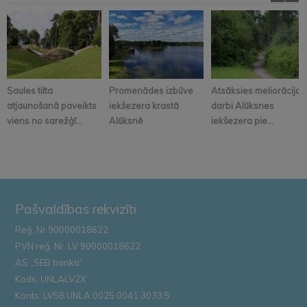
Saules tilta
Promenādes izbūve
Atsāksies meliorācijas
atjaunošanā paveikts
iekšezera krastā
darbi Alūksnes
viens no sarežģī...
Alūksnē
iekšezera pie...
Pašvaldības rekvizīti
Reģ. Nr.90000018622
PVN reģ. Nr. LV 90000018622
AS „SEB banka”
Kods: UNLALV2X
Konts: LV58 UNLA 0025 0041 3033 5