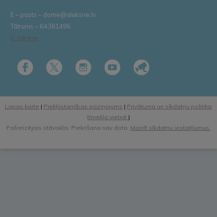
E – pasts – dome@aluksne.lv
Tālrunis – 64381496
E-adrese
Lapas karte
|
Piekļūstamības paziņojums
|
Privātuma un sīkdatņu politika
tīmekļa vietnē
|
Pašreizējais stāvoklis: Piekrišana nav dota.
Mainīt sīkdatņu iestatījumus.