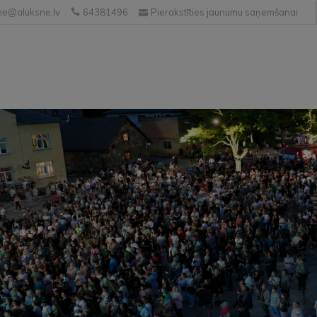
e@aluksne.lv
64381496
Pierakstīties jaunumu saņemšanai