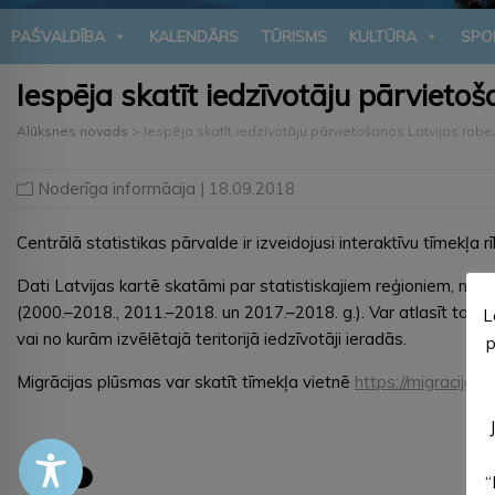
PAŠVALDĪBA
KALENDĀRS
TŪRISMS
KULTŪRA
SPO
Iespēja skatīt iedzīvotāju pārvieto
Alūksnes novads
>
Iespēja skatīt iedzīvotāju pārvietošanos Latvijas rob
Noderīga informācija
| 18.09.2018
Centrālā statistikas pārvalde ir izveidojusi interaktīvu tīmekļa
Dati Latvijas kartē skatāmi par statistiskajiem reģioniem, nov
(2000.–2018., 2011.–2018. un 2017.–2018. g.). Var atlasīt top 5,
L
vai no kurām izvēlētajā teritorijā iedzīvotāji ieradās.
p
Migrācijas plūsmas var skatīt tīmekļa vietnē
https://migracija.cs
“