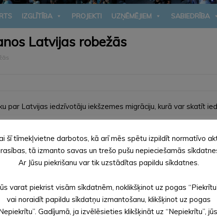
RTS
IZGLĪTĪBA
PROJEKTI
UZŅĒMĒJIEM
SABIEDRĪBA
šanos Latvijas robežās
ežās
 rīku par Latvijas iedzīvotāju iekšzemes migrāciju, kurā var skatīt
adiem, pagastiem un pilsētām. Kartē var pārslēgt migrācijas plūsmu
 10 vai 30 teritorijas vai visas teritorijas punktu diagrammu karte
ai šī tīmekļvietne darbotos, kā arī mēs spētu izpildīt normatīvo ak
rasības, tā izmanto savas un trešo pušu nepieciešamās sīkdatne
Ar Jūsu piekrišanu var tik uzstādītas papildu sīkdatnes.
b.gov.lv
.
Jūs varat piekrist visām sīkdatnēm, noklikšķinot uz pogas “Piekrītu
vai noraidīt papildu sīkdatņu izmantošanu, klikšķinot uz pogas
Nepiekrītu”. Gadījumā, ja izvēlēsieties klikšķināt uz “Nepiekrītu”, jū