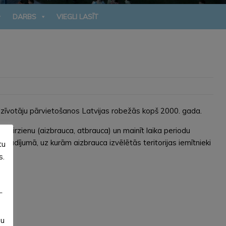
DARBS
VIEGLI LASĪT
 iedzīvotāju pārvietošanos Latvijas robežās kopš 2000. gada.
 virzienu (aizbrauca, atbrauca) un mainīt laika periodu
s gadījumā, uz kurām aizbrauca izvēlētās teritorijas iemītnieki
tu
s.
”
su