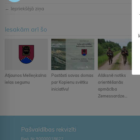
← Iepriekšējā ziņa
Iesakām arī šo
Atjaunos Melleņkalna
Pastāsti savas domas
Alūksnē notiks
ielas segumu
par Kopienu svētku
orientēšanās
iniciatīvu!
apmācība
Zemessardze...
Pašvaldības rekvizīti
Reģ. Nr.90000018622