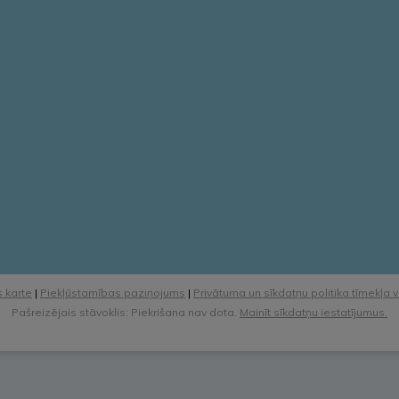
 karte
|
Piekļūstamības paziņojums
|
Privātuma un sīkdatņu politika tīmekļa 
Pašreizējais stāvoklis: Piekrišana nav dota.
Mainīt sīkdatņu iestatījumus.