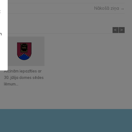
Nākošā ziņa →
t
<
>
m
Aicinām iepazīties ar
30. jūlija domes sēdes
lēmum...