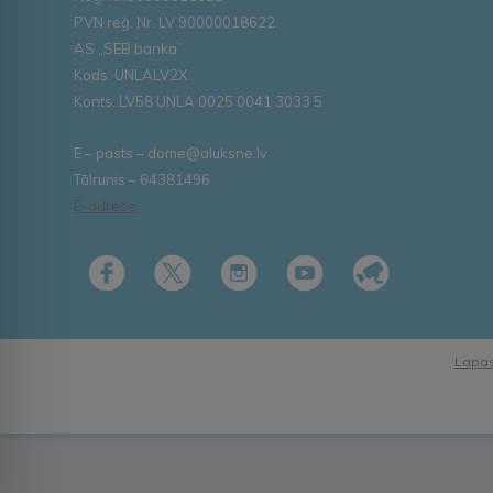
PVN reģ. Nr. LV 90000018622
AS „SEB banka”
Kods: UNLALV2X
Konts: LV58 UNLA 0025 0041 3033 5
E – pasts – dome@aluksne.lv
Tālrunis – 64381496
E-adrese
Lapas