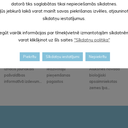
datorā tiks saglabātas tikai nepieciešamās sīkdatnes.
Jūs jebkurā laikā varat mainīt savas piekrišanas izvēles, atjaunino
sīkdatņu iestatījumus.
Iegūt vairāk informācijas par tīmekļvietnē izmantotajām sīkdatnē
varat klikšķinot uz šīs saites
"Sīkdatņu politika"
Piekrītu
Sīkdatņu iestatījumi
Nepiekrītu
Iznācis jaunākais
Iedzīvotāju
Alūksnes novadā
pašvaldības
pieņemšanas
bioloģiski
informatīvā izdevum...
pagastos
apsaimniekotas
zemes īpa...