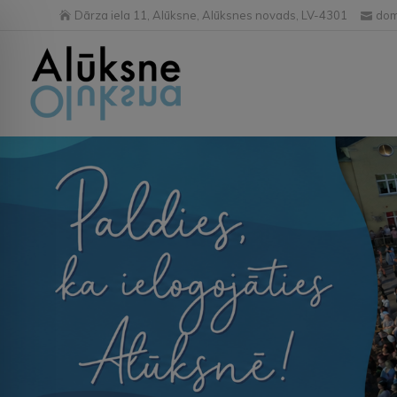
Dārza iela 11, Alūksne, Alūksnes novads, LV-4301
dom