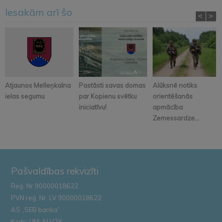
Iesakām arī šo
<
>
Atjaunos Melleņkalna
Pastāsti savas domas
Alūksnē notiks
ielas segumu
par Kopienu svētku
orientēšanās
iniciatīvu!
apmācība
Zemessardze...
Pašvaldības rekvizīti
Reģ. Nr.90000018622
PVN reģ. Nr. LV 90000018622
AS „SEB banka”
Kods: UNLALV2X