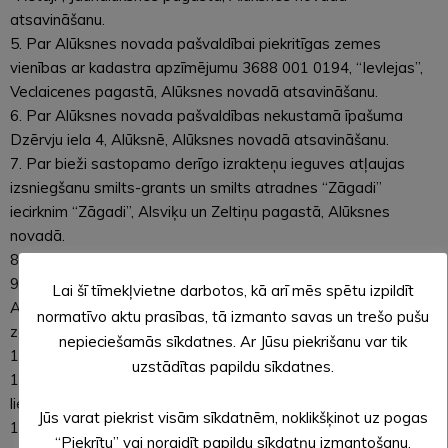
atsavināšanu.
5. Par Alūksnes novada pašvaldībai piekritīgas zemes
vienības ar kadastra apzīmējumu 3688 001 0194, “Ievlejas”,
Veclaicenes pagastā, Alūksnes novadā atsavināšanu.
6. Par Alūksnes novada pašvaldības nekustamā īpašuma
Dzērvju iela 4, Alūksnē, Alūksnes novadā atsavināšanu.
7. Par bieži sastopamo derīgo izrakteņu ieguves atļaujas
izsniegšanu smilts-grants un smilts atradnes “Zāgadi”
iecirknim “Zāgadi”, Alsviķu un Zeltiņu pagastā, Alūksnes
novadā.
8. Par pārvaldīšanas tiesību nodošanu.
9. Par saistošo noteikumu Nr._/2018 “Par neapbūvētu,
Lai šī tīmekļvietne darbotos, kā arī mēs spētu izpildīt
Alūksnes novada pašvaldībai piederošu vai piekrītošu
normatīvo aktu prasības, tā izmanto savas un trešo pušu
zemesgabalu nomas maksu” izdošanu.
nepieciešamās sīkdatnes. Ar Jūsu piekrišanu var tik
10. Par veselības aprūpes pakalpojumu maksas noteikšanu.
uzstādītas papildu sīkdatnes.
11. Par notekūdeņu attīrīšanas iekārtās ieplūstošo
lietusūdeņu attīrīšanas izmaksu kompensāciju.
Jūs varat piekrist visām sīkdatnēm, noklikšķinot uz pogas
12. Par līdzekļu piešķiršanu skolēnu pārvadājumu
“Piekrītu” vai noraidīt papildu sīkdatņu izmantošanu,