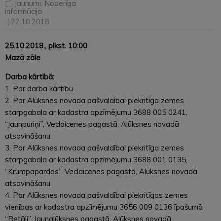
Jaunumi
,
Noderīga
informācija
| 22.10.2018
25.10.2018., plkst. 10:00
Mazā zāle
Darba kārtībā:
1. Par darba kārtību.
2. Par Alūksnes novada pašvaldībai piekritīga zemes
starpgabala ar kadastra apzīmējumu 3688 005 0241,
“Jaunpuriņi”, Veclaicenes pagastā, Alūksnes novadā
atsavināšanu.
3. Par Alūksnes novada pašvaldībai piekritīga zemes
starpgabala ar kadastra apzīmējumu 3688 001 0135,
“Krūmpapardes”, Veclaicenes pagastā, Alūksnes novadā
atsavināšanu.
4. Par Alūksnes novada pašvaldībai piekritīgas zemes
vienības ar kadastra apzīmējumu 3656 009 0136 īpašumā
“Retāji”, Jaunalūksnes pagastā, Alūksnes novadā