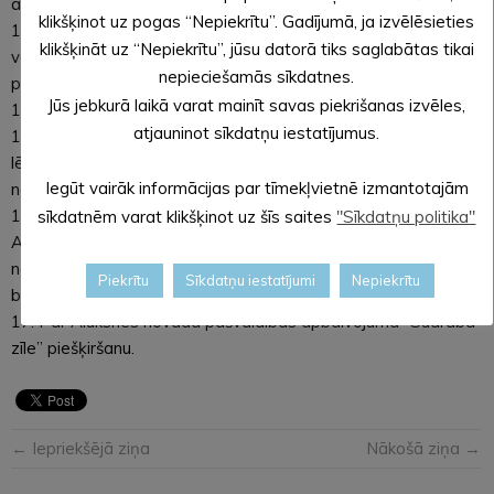
autotransporta remontam.
klikšķinot uz pogas “Nepiekrītu”. Gadījumā, ja izvēlēsieties
13. Par līdzekļu piešķiršanu pedagogu darba samaksas un
klikšķināt uz “Nepiekrītu”, jūsu datorā tiks saglabātas tikai
valsts sociālās apdrošināšanas obligāto iemaksu
nepieciešamās sīkdatnes.
palielinājumam.
Jūs jebkurā laikā varat mainīt savas piekrišanas izvēles,
14. Par līdzekļu piešķiršanu nekustamā īpašuma uzturēšanai.
atjauninot sīkdatņu iestatījumus.
15. Par grozījumiem Alūksnes novada domes 28.12.2017.
lēmumā Nr.476 “Par amata vietām un atlīdzību Alūksnes
Iegūt vairāk informācijas par tīmekļvietnē izmantotajām
novada pašvaldībā”.
16. Par saistošo noteikumu Nr._/2018 “Par grozījumiem
sīkdatnēm varat klikšķinot uz šīs saites
"Sīkdatņu politika"
Alūksnes novada domes 2018. gada 31. janvāra saistošajos
noteikumos Nr.1/2018 “Par Alūksnes novada pašvaldības
Piekrītu
Sīkdatņu iestatījumi
Nepiekrītu
budžetu 2018. gadam”” izdošanu.
17. Par Alūksnes novada pašvaldības apbalvojuma “Sudraba
zīle” piešķiršanu.
← Iepriekšējā ziņa
Nākošā ziņa →