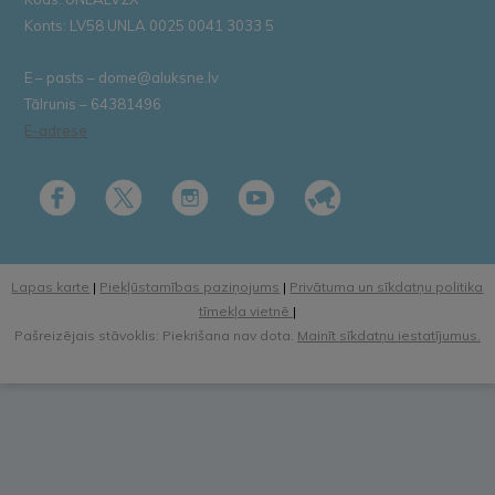
Konts: LV58 UNLA 0025 0041 3033 5
E – pasts – dome@aluksne.lv
Tālrunis – 64381496
E-adrese
Lapas karte
|
Piekļūstamības paziņojums
|
Privātuma un sīkdatņu politika
tīmekļa vietnē
|
Pašreizējais stāvoklis: Piekrišana nav dota.
Mainīt sīkdatņu iestatījumus.