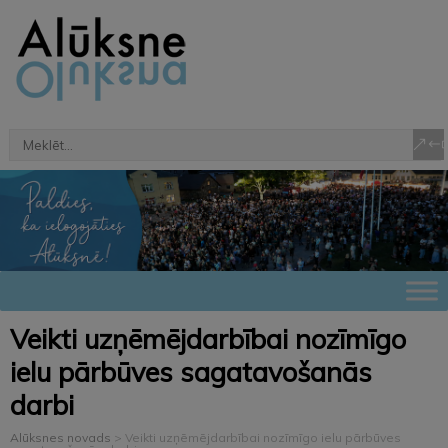
Veikti uzņēmējdarbībai nozīmīgo
ielu pārbūves sagatavošanās
darbi
Alūksnes novads
>
Veikti uzņēmējdarbībai nozīmīgo ielu pārbūves