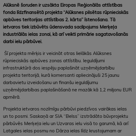
Alūksnē šoruden ir uzsākta Eiropas Reģionālās attīstības
fonda līdzfinansētā projekta “Alūksnes pilsētas rūpnieciskās
apbūves teritorijas attīstības 2. kārta” īstenošana. Tā
ietvaros tiek izbūvēts ūdensvada sacilpojums Merķeļa
industriālās ielas zonai, kā arī veikti primārie sagatavošanās
darbi ielu pārbūvei.
Šī projekta mērķis ir veicināt otras lielākās Alūksnes
rūpnieciskās apbūves zonas attīstību. Ieguldījumi
infrastruktūrā dos iespēju paplašināt uzņēmējdarbību
projekta teritorijā, kurā komersanti apliecinājuši 25 jaunu
darbavietu izveidošanu un finanšu ieguldījumu
uzņēmējdarbības paplašināšanā ne mazāk kā 1,2 miljonu EUR
apmērā.
Projekta ietvaros nozīmīgu pārbūvi piedzīvos vairākas ielas
un to posmi. Saskaņā ar SIA “Belss” izstrādāto būvprojektu
pārbūvēs Merķeļa ielu un Uzvaras ielu visā to garumā, kā arī
Latgales ielas posmu no Dārza ielas līdz krustojumam ar