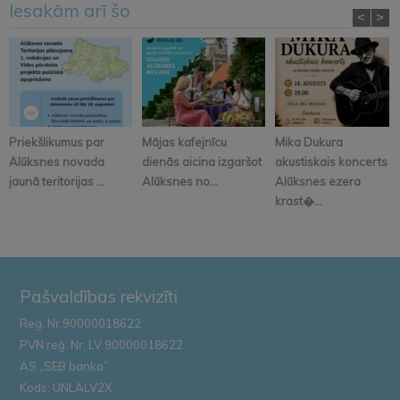
Iesakām arī šo
<
>
Priekšlikumus par
Mājas kafejnīcu
Mika Dukura
Alūksnes novada
dienās aicina izgaršot
akustiskais koncerts
jaunā teritorijas ...
Alūksnes no...
Alūksnes ezera
krast�...
Pašvaldības rekvizīti
Reģ. Nr.90000018622
PVN reģ. Nr. LV 90000018622
AS „SEB banka”
Kods: UNLALV2X