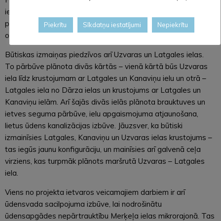
ielas posmā no Uzvaras līdz Brīvības ielai. Tas sliktās
pārredzamības dēļ kļūs par vienvirziena ielu, kur satiksme būs
Piekrītu
Sīkdatņu iestatījumi
Nepiekrītu
organizēta virzienā no Uzvaras ielas uz Brīvības ielu.
Būtiskas izmaiņas piedzīvos arī Uzvaras un Latgales ielas.
To pārbūve plānota divās kārtās – vienā kārtā būs Uzvaras
iela līdz krustojumam ar Latgales un Kanaviņu ielu un otrā –
Latgales iela no Dārza ielas un krustojums ar Latgales un
Kanaviņu ielām. Arī šajās divās ielās plānota brauktuves un
ietves seguma pārbūve, ielu apgaismojuma atjaunošana,
lietus ūdens kanalizācijas izbūve. Jāuzsver, ka būtiski
izmainīsies Latgales, Kanaviņu un Uzvaras ielas krustojums –
tas iegūs jaunu konfigurāciju, un mainīsies arī galvenā ceļa
virziens, kas turpmāk plānots maršrutā Uzvaras – Latgales
iela.
Viens no projekta ietvaros veicamajiem darbiem ir arī
ūdensvada sacilpojuma izbūve, lai nodrošinātu
ūdensapgādes nepārtrauktību Merķeļa ielas mikrorajonā. Tas