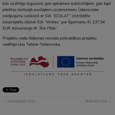
būs nozīmīgs ieguvums gan apkaimes iedzīvotājiem, gan šajā
pilsētas teritorijā esošajiem uzņēmumiem. Ūdensvada
sacilpojumu saskaņā ar SIA “ECOLAT” izstrādāto
būvprojektu izbūvē SIA “Woltec” par līgumcenu 41 237,54
EUR, būvuzraugs IK “Āre Pilds”.
Projektu vada Alūksnes novada pašvaldības projektu
vadītāja Una Tetere-Teterovska.
← Iepriekšējā ziņa
Nākošā ziņa →