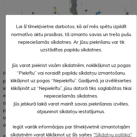
Lai šī tīmekļvietne darbotos, kā arī mēs spētu izpildīt
normatīvo aktu prasības, tā izmanto savas un trešo pušu
nepieciešamās sīkdatnes. Ar Jūsu piekrišanu var tik
uzstādītas papildu sīkdatnes.
Jāņkalna un Brīvības ielu pārbūve
Jūs varat piekrist visām sīkdatnēm, noklikšķinot uz pogas
“Piekrītu” vai noraidīt papildu sīkdatņu izmantošanu,
Pie dzelzceļa stacijas jau šobrīd ir redzamas aprises
klikšķinot uz pogas “Nepiekrītu”. Gadījumā, ja izvēlēsieties
plānotajam automašīnu stāvlaukumam, ko varēs izmantot kā
iedzīvotāji, tā apkārtējo uzņēmumu klienti un Bānīša stacijas
klikšķināt uz “Nepiekrītu”, jūsu datorā tiks saglabātas tikai
ekspozīcijas apmeklētāji. Lai šajā apkaimē organizētu
nepieciešamās sīkdatnes.
autotransporta novietošanas iespējas, Jāņkalna ielas malā
Jūs jebkurā laikā varat mainīt savas piekrišanas izvēles,
pie stacijas šķūņa izbūvēs stāvvietas vieglajam
atjauninot sīkdatņu iestatījumus.
autotransportam, kā arī autobusiem. Turpat būs arī
apgriešanās vieta nākotnē plānotajam elektrovilcieniņam.
Iegūt vairāk informācijas par tīmekļvietnē izmantotajām
sīkdatnēm varat klikšķinot uz šīs saites
"Sīkdatņu politika"
Pēc pārbūves būs satiksmes organizācijas izmaiņas Merķeļa