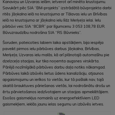
Kanaviņu un Uzvaras ielām, ietverot arī minēto krustojumu.
Savukārt pēc SIA “BM-projekts” izstrādātā būvprojekta darbi
ritēs Jāņkalna ielā no krustojuma ar Tālavas ielu un Brīvības
ielā no krustojuma ar Jāņkalna ielu līdz Merķeļa ielai. Ielu
pārbūvi veic SIA “8CBR” par līgumcenu 3 053 108,78 EUR.
Būvuzraudzību nodrošina SIA “RS Būvnieks”.
Šoruden, pateicoties labiem laika apstākļiem, bija iespēja
paveikt pirmos ielu pārbūves darbus Jāņkalna, Brīvības,
Merķeļa, Uzvaras ielu malās, kā arī plānotajā automašīnu pie
dzelzceļa stacijas, kur tika noņemta augsnes virskārta.
Pārējā nozīmīgākā pārbūves darbu daļa notiks nākamgad.
Pārbūves laikā izbūvēs lietus ūdens kanalizāciju, atjaunos
apgaismojumu un ierīkos to vietās, kur tā pašlaik nav, tajā
skaitā brauktuves pāriešanas vietās, lai nodrošinātu drošu un
ērtu pārvietošanos iedzīvotajiem un stacijas apmeklētājiem.
Esošos gaismekļus nomainīs uz energoefektīviem LED
gaismekļiem, ieklās jaunu ielas segumu un izbūvēs ietves.