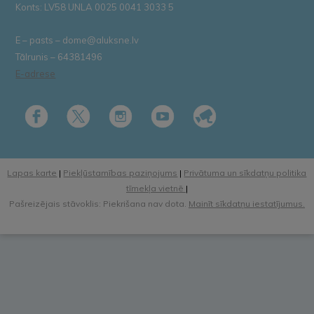
Konts: LV58 UNLA 0025 0041 3033 5
E – pasts – dome@aluksne.lv
Tālrunis – 64381496
E-adrese
Lapas karte
|
Piekļūstamības paziņojums
|
Privātuma un sīkdatņu politika
tīmekļa vietnē
|
Pašreizējais stāvoklis: Piekrišana nav dota.
Mainīt sīkdatņu iestatījumus.